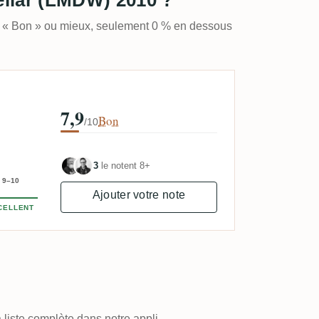
t « Bon » ou mieux, seulement 0 % en dessous
7,9
Bon
/10
3
le notent 8+
9–10
Ajouter votre note
CELLENT
 liste complète dans notre appli.