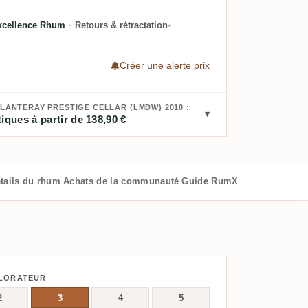
xcellence Rhum
·
Retours & rétractation
Créer une alerte prix
PLANTERAY PRESTIGE CELLAR (LMDW) 2010 :
iques à partir de 138,90 €
tails du rhum
Achats de la communauté
Guide RumX
Rhums similai
PLORATEUR
2
3
4
5