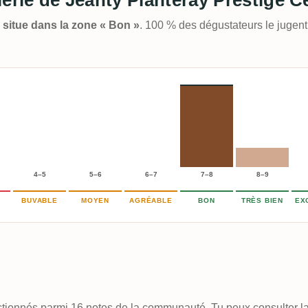
e situe dans la zone « Bon »
. 100 % des dégustateurs le jugen
4–5
5–6
6–7
7–8
8–9
BUVABLE
MOYEN
AGRÉABLE
BON
TRÈS BIEN
EX
lectionnés parmi 16 notes de la communauté. Tu peux consulter la