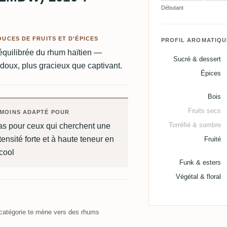
Débutant
UCES DE FRUITS ET D'ÉPICES
PROFIL AROMATIQU
 équilibrée du rhum haïtien —
Sucré & dessert
 doux, plus gracieux que captivant.
Épices
Bois
Fruits secs
MOINS ADAPTÉ POUR
Torréfié & sombre
as pour ceux qui cherchent une
tensité forte et à haute teneur en
Fruité
cool
Funk & esters
Végétal & floral
atégorie te mène vers des rhums