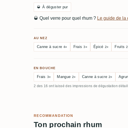
🥃
À déguster pur
🥃
Quel verre pour quel rhum ?
Le guide de l
AU NEZ
Canne à sucre
Frais
Épicé
Fruits
4×
3×
2×
2
EN BOUCHE
Frais
Mangue
Canne à sucre
Agru
3×
2×
2×
2 des 16 ont laissé des impressions de dégustation détai
RECOMMANDATION
Ton prochain rhum