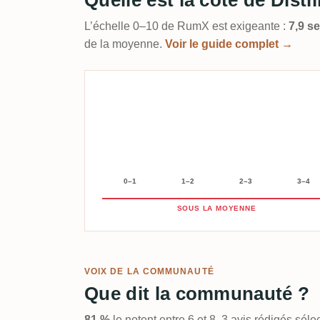
L’échelle 0–10 de RumX est exigeante :
7,9 s
de la moyenne.
Voir le guide complet →
0–1
1–2
2–3
3–4
SOUS LA MOYENNE
VOIX DE LA COMMUNAUTÉ
Que dit la communauté ?
81 %
le notent entre 6 et 8. 3 avis rédigés sé