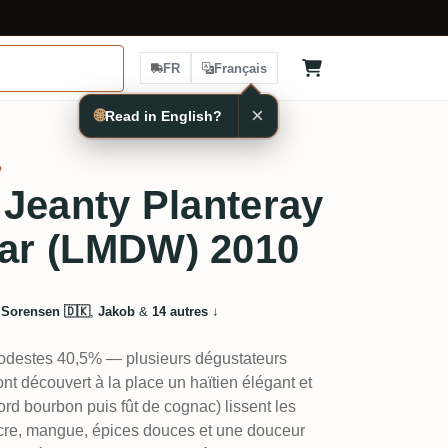
FR
Français
×
🌐
Read in English?
%
e Jeanty Planteray
lar (LMDW) 2010
 Sorensen 🇩🇰
,
Jakob
&
14 autres
↓
modestes 40,5% — plusieurs dégustateurs
nt découvert à la place un haïtien élégant et
rd bourbon puis fût de cognac) lissent les
sucre, mangue, épices douces et une douceur