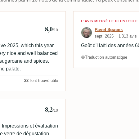
🇰
Avis de Pavel S
L'AVIS MITIGÉ LE PLUS UTILE
8,0
Pavel Spacek
/10
sept. 2025
1 313 avis
ve 2025, which this year
Goût d'Haïti des années 60
very nice and well balanced
Traduction automatique
e sugarcane and spices.
he palate.
22
l'ont trouvé utile
8,2
/10
. Impressions et évaluation
e verre de dégustation.