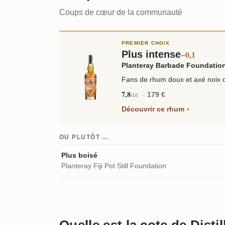
Coups de cœur de la communauté
PREMIER CHOIX
Plus intense
−0,1
Planteray Barbade Foundatio
Fans de rhum doux et axé noix 
7,8
179 €
/10
Découvrir ce rhum
OU PLUTÔT …
Plus boisé
Planteray Fiji Pot Still Foundation
Quelle est la cote de Dist