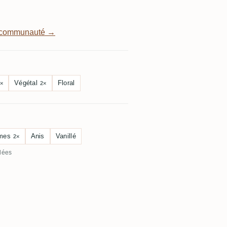
a communauté →
Végétal
Floral
×
2×
mes
Anis
Vanillé
2×
llées