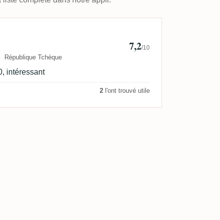
pacek
7,2
/10
République Tchèque
, intéressant
2
l'ont trouvé utile