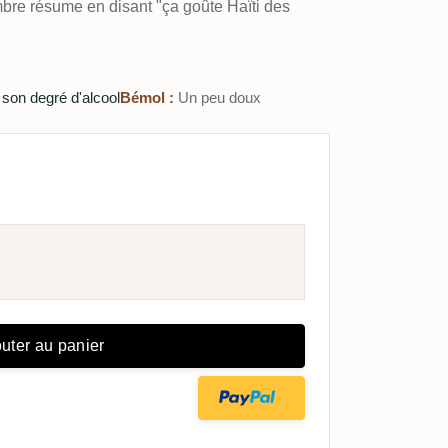
mbre résume en disant "ça goûte Haïti des
 son degré d'alcool
Bémol :
Un peu doux
uter au panier