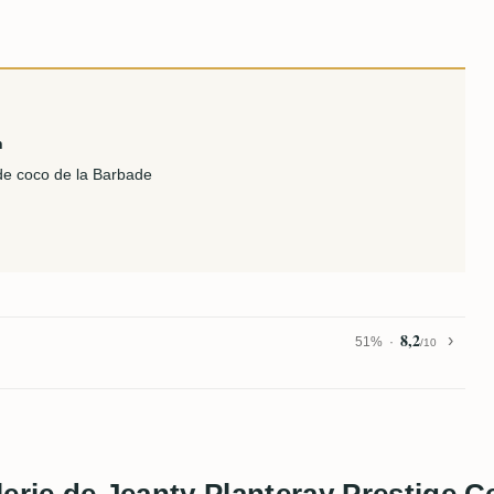
n
de coco de la Barbade
8,2
51%
/10
illerie de Jeanty Planteray Prestige 