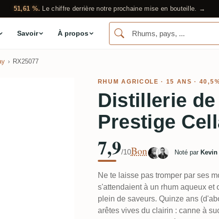
51,61 %.
Le chiffre derrière notre prochaine mise en bouteille. →
Savoir
À propos
ay
RX25077
RHUM AGRICOLE
· 15 ANS · 40,5
Distillerie d
Prestige Cel
7,9
Bon
/10
Noté par
Kevin
Ne te laisse pas tromper par ses 
s'attendaient à un rhum aqueux et o
plein de saveurs. Quinze ans (d'abo
arêtes vives du clairin : canne à 