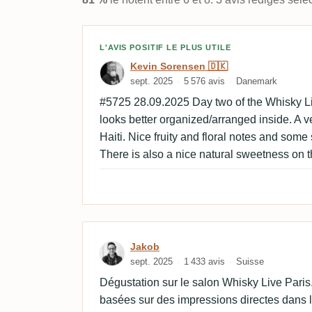
Avis de Kevin Sorensen 
L'AVIS POSITIF LE PLUS UTILE
Kevin Sorensen 🇩🇰
sept. 2025
5 576 avis
Danemark
#5725 28.09.2025 Day two of the Whisky Li
looks better organized/arranged inside. A 
Haiti. Nice fruity and floral notes and som
There is also a nice natural sweetness on t
Avis de Jakob
Jakob
sept. 2025
1 433 avis
Suisse
Dégustation sur le salon Whisky Live Paris
basées sur des impressions directes dans l