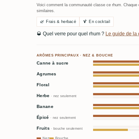
Voici comment la communauté classe ce rhum. Chaque c
similaires.
🌿
Frais & herbacé
🍹
En cocktail
🥃
Quel verre pour quel rhum ?
Le guide de l
ARÔMES PRINCIPAUX · NEZ & BOUCHE
Canne à sucre
Agrumes
Floral
Herbe
· nez seulement
Banane
Épicé
· nez seulement
Fruits
· bouche seulement
Nez
Bouche