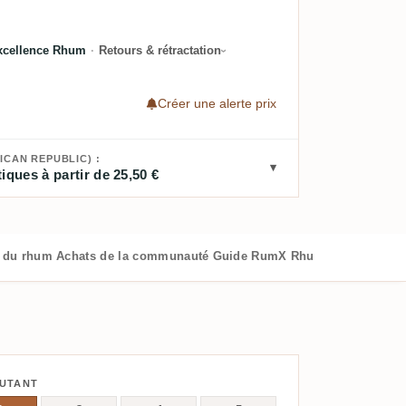
xcellence Rhum
·
Retours & rétractation
Créer une alerte prix
ICAN REPUBLIC) :
iques à partir de 25,50 €
s du rhum
Achats de la communauté
Guide RumX
Rhums similaires
BUTANT