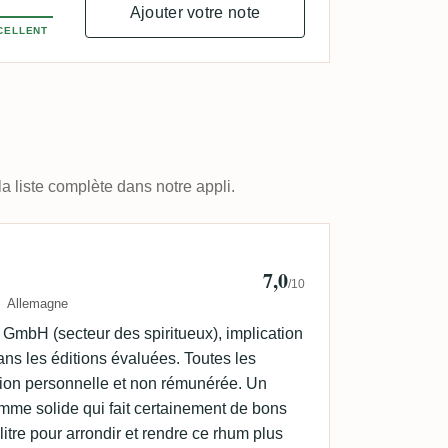
Ajouter votre note
CELLENT
a liste complète dans notre appli.
orgoodbooze
7,0
/10
Allemagne
a GmbH (secteur des spiritueux), implication
ans les éditions évaluées. Toutes les
ion personnelle et non rémunérée. Un
mme solide qui fait certainement de bons
 litre pour arrondir et rendre ce rhum plus