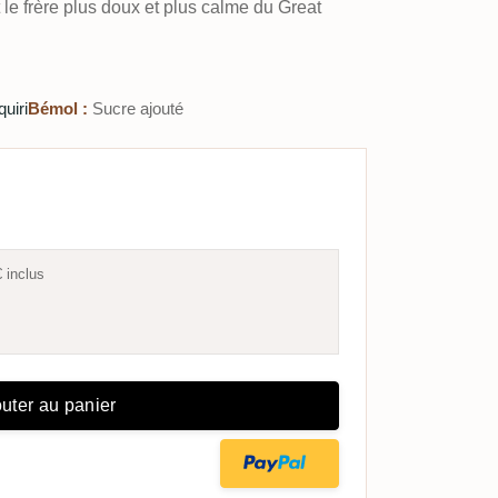
st le frère plus doux et plus calme du Great
quiri
Bémol :
Sucre ajouté
€
inclus
uter au panier