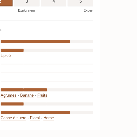
2
3
4
5
Explorateur
Expert
E
Épicé
Agrumes
·
Banane
·
Fruits
Canne à sucre
·
Floral
·
Herbe