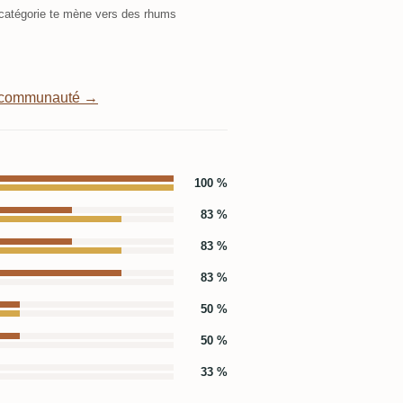
atégorie te mène vers des rhums
a communauté →
100 %
83 %
83 %
83 %
50 %
50 %
33 %