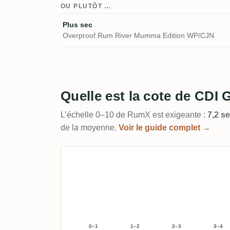
OU PLUTÔT …
Plus sec
Overproof Rum River Mumma Edition WP/CJN
Quelle est la cote de CDI
L’échelle 0–10 de RumX est exigeante :
7,2 s
de la moyenne.
Voir le guide complet →
0–1
1–2
2–3
3–4