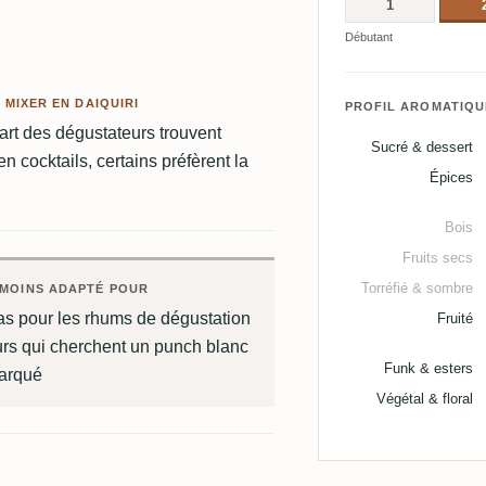
1
Débutant
 MIXER EN DAIQUIRI
PROFIL AROMATIQU
art des dégustateurs trouvent
Sucré & dessert
n cocktails, certains préfèrent la
Épices
Bois
Fruits secs
Torréfié & sombre
MOINS ADAPTÉ POUR
as pour les rhums de dégustation
Fruité
urs qui cherchent un punch blanc
Funk & esters
arqué
Végétal & floral