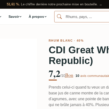
51,61 %.
Le chiffre derrière notre prochaine mise en bouteille. →
Savoir
À propos
RHUM BLANC
· 40%
CDI Great W
Republic)
7,2
Bon
/10
·
10
avis communautair
Prends celui-ci quand tu veux un da
base jus de canne montre de la can
d'agrumes, avec une pointe de ban
qui ne brûle jamais à 40%. Plusieu