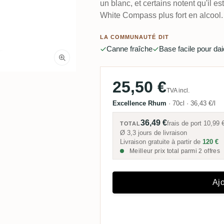
un blanc, et certains notent qu'il e
White Compass plus fort en alcool.
LA COMMUNAUTÉ DIT
Canne fraîche
Base facile pour dai
25,50 €
TVA incl.
Excellence Rhum
·
70cl
·
36,43 €/l
36,49 €
frais de port
10,99 
TOTAL
Ø 3,3 jours de livraison
Livraison gratuite à partir de
120 €
Meilleur prix total parmi 2 offres
Ajo