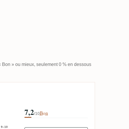
 « Bon » ou mieux, seulement 0 % en dessous
7,2
Bon
/10
9–10