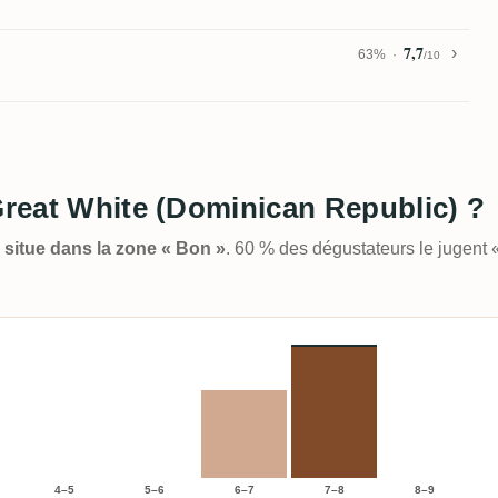
7,7
63%
/10
 Great White (Dominican Republic) ?
e situe dans la zone « Bon »
. 60 % des dégustateurs le jugent
4–5
5–6
6–7
7–8
8–9