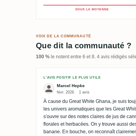
SOUS LA MOYENNE
VOIX DE LA COMMUNAUTÉ
Que dit la communauté ?
100 %
le notent entre 6 et 8. 4 avis rédigés s
Avis de Marcel Hepke
L'AVIS POSITIF LE PLUS UTILE
Marcel Hepke
févr. 2026
1 avis
À cause du Great White Ghana, je suis touj
les univers aromatiques que les Great White 
s'ouvre sur des notes claires de jus de ca
florales et herbacées. On y trouve aussi de
banane. En bouche, on reconnaît clairement 