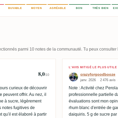
BUVABLE
MOYEN
AGRÉABLE
BON
TRÈS BIEN
EX
électionnés parmi 10 notes de la communauté. Tu peux consulter l
Avis de crazyf
L'AVIS MITIGÉ LE PLUS UTILE
8,0
crazyforgoodbooze
/10
janv. 2026
2 476 avis
ours curieux de découvrir
Note : Activité chez Perol
peuvent offrir. Au nez, il
professionnelle partielle d
nne à sucre, légèrement
évaluations sont mon opin
s notes fugitives de
rhum blanc d'entrée de ga
qu'il est élaboré à partir
daiquiris. 5 g de sucre par