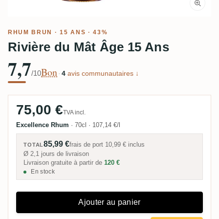
RHUM BRUN
· 15 ANS · 43%
Rivière du Mât Âge 15 Ans
7,7
Bon
/10
·
4
avis communautaires ↓
75,00 €
TVA incl.
Excellence Rhum
·
70cl
·
107,14 €/l
85,99 €
frais de port
10,99 €
inclus
TOTAL
Ø 2,1 jours de livraison
Livraison gratuite à partir de
120 €
En stock
Ajouter au panier