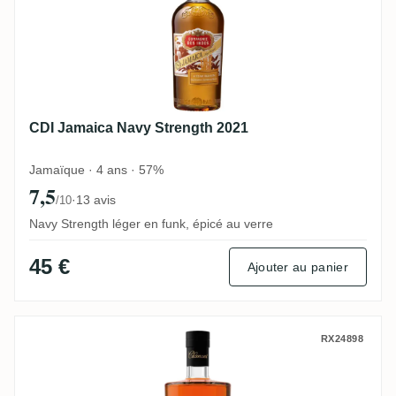
CDI Jamaica Navy Strength 2021
Jamaïque · 4 ans · 57%
7,5
·
13 avis
/10
Navy Strength léger en funk, épicé au verre
45 €
Ajouter au panier
Clément Cask Finish Collection (Porto) 20
RX24898