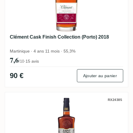
Clément Cask Finish Collection (Porto) 2018
Martinique · 4 ans 11 mois · 55,3%
7,6
·
15 avis
/10
90 €
Ajouter au panier
Saint James Double Cask (Ex-Armagnac &
RX24385