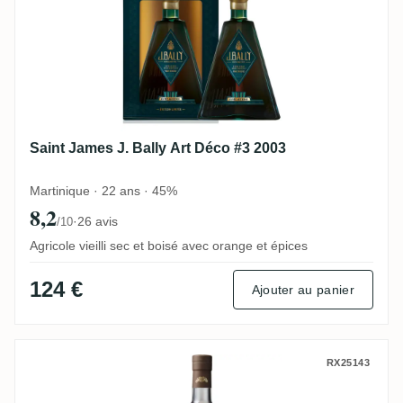
Saint James J. Bally Art Déco #3 2003
Martinique · 22 ans · 45%
8,2
·
26 avis
/10
Agricole vieilli sec et boisé avec orange et épices
124 €
Ajouter au panier
CDI Jamaica Navy Strength 2021
RX25143