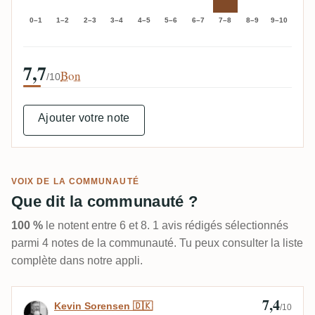
0–1
1–2
2–3
3–4
4–5
5–6
6–7
7–8
8–9
9–10
7,7
Bon
/10
Ajouter votre note
VOIX DE LA COMMUNAUTÉ
Que dit la communauté ?
100 %
le notent entre 6 et 8. 1 avis rédigés sélectionnés
parmi 4 notes de la communauté. Tu peux consulter la liste
complète dans notre appli.
7,4
Avis de Kevin Sorensen 🇩🇰
Kevin Sorensen 🇩🇰
/10