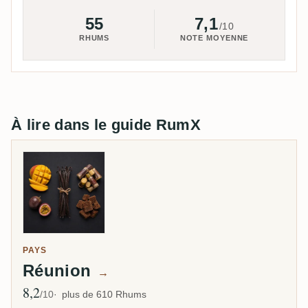
55
7,1
/10
RHUMS
NOTE MOYENNE
À lire dans le guide RumX
PAYS
Réunion
→
8,2
Note moyenne
/10
plus de 610 Rhums