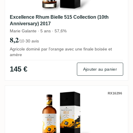
Excellence Rhum Bielle 515 Collection (10th
Anniversary) 2017
Marie Galante · 5 ans · 57,6%
8,2
·
30 avis
/10
Agricole dominé par l'orange avec une finale boisée et
amère
145 €
Ajouter au panier
Excellence Rhum Bielle 278 Collection (10
RX16296