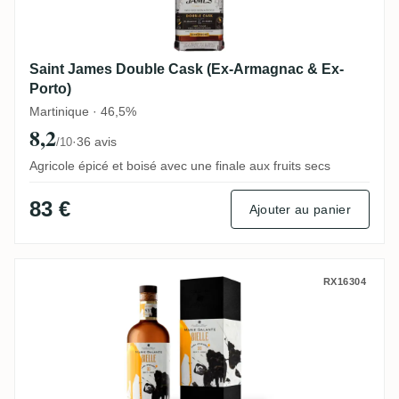
Saint James Double Cask (Ex-Armagnac & Ex-
Porto)
Martinique · 46,5%
8,2
·
36 avis
/10
Agricole épicé et boisé avec une finale aux fruits secs
83 €
Ajouter au panier
Excellence Rhum Bielle 515 Collection (10
RX16304