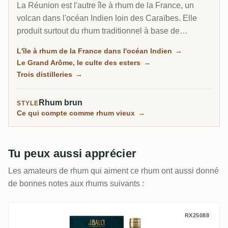
La Réunion est l'autre île à rhum de la France, un
volcan dans l'océan Indien loin des Caraïbes. Elle
produit surtout du rhum traditionnel à base de
mélasse, mais sa vraie renommée est le Grand
L'île à rhum de la France dans l'océan Indien
→
Arôme : un style longuement fermenté et riche en
Le Grand Arôme, le culte des esters
→
esters, aussi sauvage et tropical que tout ce qui vient
Trois distilleries
→
de la Jamaïque, et le rhum que les collectionneurs
recherchent ici.
Rhum brun
STYLE
Ce qui compte comme rhum vieux
→
Tu peux aussi apprécier
Les amateurs de rhum qui aiment ce rhum ont aussi donné
de bonnes notes aux rhums suivants :
Saint James J. Bally Art Déco #3 2003
RX25088