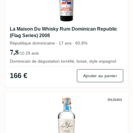
La Maison Du Whisky Rum Dominican Republic
(Flag Series) 2008
République dominicaine · 17 ans · 60,8%
7,8
·
29 avis
/10
Dominicain de dégustation torréfié, boisé, style espagnol
166 €
Ajouter au panier
Domaine de Bel Air Carrere Marie Louise T
RX25005