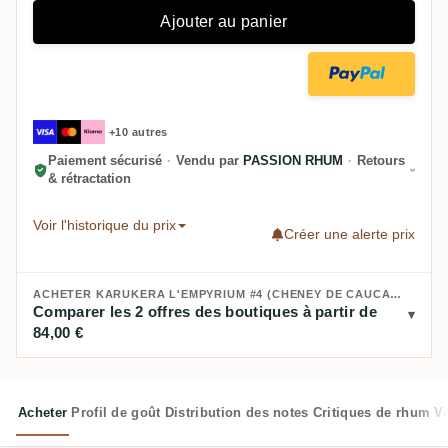
Ajouter au panier
+10 autres
Paiement sécurisé
·
Vendu par
PASSION RHUM
·
Retours
& rétractation
Voir l'historique du prix
Créer une alerte prix
ACHETER KARUKERA L'EMPYRIUM #4 (CHENEY DE CAUCASIEN) 2018 :
Comparer les 2 offres des boutiques à partir de
84,00 €
Acheter
Profil de goût
Distribution des notes
Critiques de rhum
V