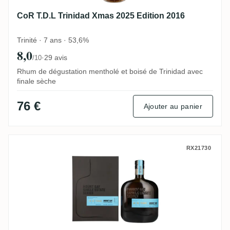
CoR T.D.L Trinidad Xmas 2025 Edition 2016
Trinité · 7 ans · 53,6%
8,0
·
29 avis
/10
Rhum de dégustation mentholé et boisé de Trinidad avec
finale sèche
76 €
Ajouter au panier
Mount Gay Single Estate Series Release 24
RX21730