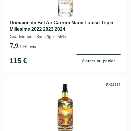
Domaine de Bel Air Carrere Marie Louise Triple
Millesime 2022 2023 2024
Guadeloupe · Sans âge · 55%
7,9
·
6 avis
/10
115 €
Ajouter au panier
CoR T.D.L Trinidad Xmas 2025 Edition 201
RX25634