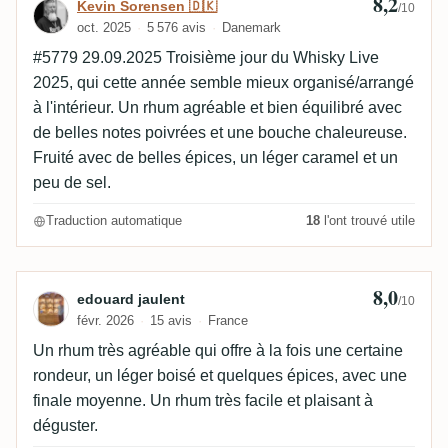
8,2
Avis de Kevin Sorensen 🇩🇰
Kevin Sorensen 🇩🇰
/10
oct. 2025
5 576 avis
Danemark
#5779 29.09.2025 Troisième jour du Whisky Live
2025, qui cette année semble mieux organisé/arrangé
à l'intérieur. Un rhum agréable et bien équilibré avec
de belles notes poivrées et une bouche chaleureuse.
Fruité avec de belles épices, un léger caramel et un
peu de sel.
Traduction automatique
18
l'ont trouvé utile
8,0
Avis de edouard jaulent
edouard jaulent
/10
févr. 2026
15 avis
France
Un rhum très agréable qui offre à la fois une certaine
rondeur, un léger boisé et quelques épices, avec une
finale moyenne. Un rhum très facile et plaisant à
déguster.