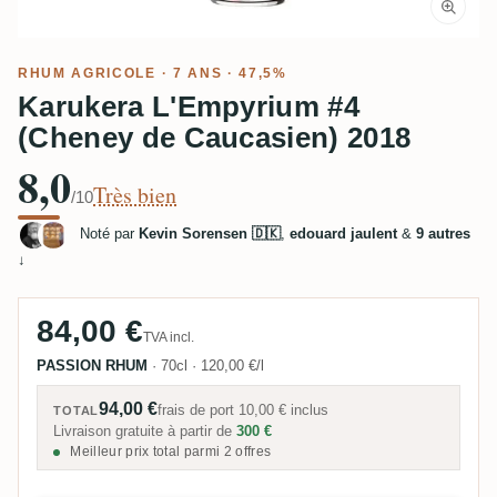
RHUM AGRICOLE
· 7 ANS · 47,5%
Karukera L'Empyrium #4
(Cheney de Caucasien) 2018
8,0
Très bien
/10
Noté par
Kevin Sorensen 🇩🇰
,
edouard jaulent
&
9 autres
↓
84,00 €
TVA incl.
PASSION RHUM
·
70cl
·
120,00 €/l
94,00 €
frais de port
10,00 €
inclus
TOTAL
Livraison gratuite à partir de
300 €
Meilleur prix total parmi 2 offres