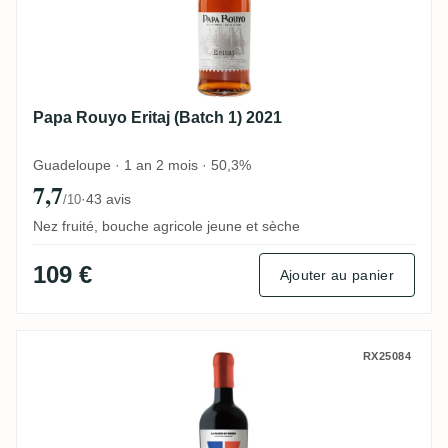
Papa Rouyo Eritaj (Batch 1) 2021
Guadeloupe · 1 an 2 mois · 50,3%
7,7
·
43 avis
/10
Nez fruité, bouche agricole jeune et sèche
109 €
Ajouter au panier
La Maison Du Whisky Rum Dominican Repub
RX25084