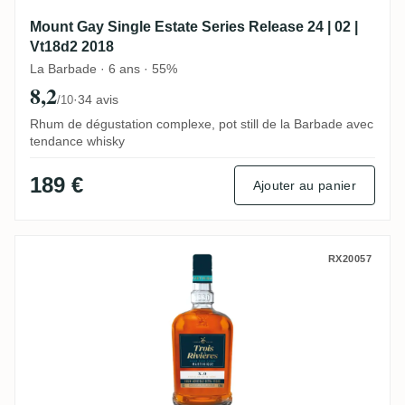
Mount Gay Single Estate Series Release 24 | 02 |
Vt18d2 2018
La Barbade · 6 ans · 55%
8,2
·
34 avis
/10
Rhum de dégustation complexe, pot still de la Barbade avec
tendance whisky
189 €
Ajouter au panier
Trois Rivières XO (Rhum Agricole Extra V
RX20057