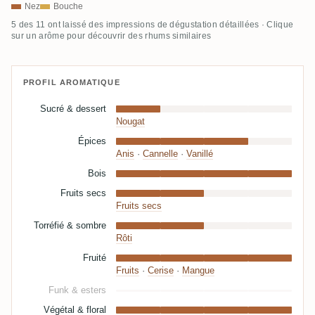
Nez
Bouche
5 des 11 ont laissé des impressions de dégustation détaillées · Clique
sur un arôme pour découvrir des rhums similaires
PROFIL AROMATIQUE
Sucré & dessert
Nougat
Épices
Anis
·
Cannelle
·
Vanillé
Bois
Fruits secs
Fruits secs
Torréfié & sombre
Rôti
Fruité
Fruits
·
Cerise
·
Mangue
Funk & esters
Végétal & floral