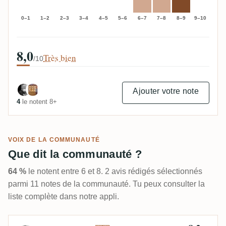
0–1
1–2
2–3
3–4
4–5
5–6
6–7
7–8
8–9
9–10
8,0
Très bien
/10
Ajouter votre note
4
le notent 8+
VOIX DE LA COMMUNAUTÉ
Que dit la communauté ?
64 %
le notent entre 6 et 8. 2 avis rédigés sélectionnés
parmi 11 notes de la communauté. Tu peux consulter la
liste complète dans notre appli.