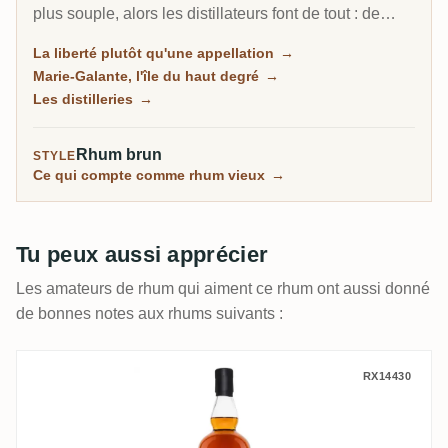
plus souple, alors les distillateurs font de tout : de
l'agricole herbacé au jus de canne, du traditionnel à la
La liberté plutôt qu'une appellation
→
mélasse plus riche, et sur la petite île de Marie-
Marie-Galante, l'île du haut degré
→
Galante, certains des rhums les plus puissants des
Les distilleries
→
Caraïbes.
Rhum brun
STYLE
Ce qui compte comme rhum vieux
→
Tu peux aussi apprécier
Les amateurs de rhum qui aiment ce rhum ont aussi donné
de bonnes notes aux rhums suivants :
Papa Rouyo Eritaj (Batch 1) 2021
RX14430