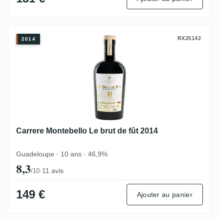
Carrere Montebello Le brut de fût 2014
RX25142
2014
Carrere Montebello Le brut de fût 2014
Guadeloupe · 10 ans · 46,9%
8,3
·
11 avis
/10
149 €
Ajouter au panier