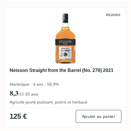
Neisson Straight from the Barrel (No. 278
RX25050
Neisson Straight from the Barrel (No. 278) 2021
Martinique · 4 ans · 58,9%
8,3
·
30 avis
/10
Agricole jeune puissant, poivré et herbacé
125 €
Ajouter au panier