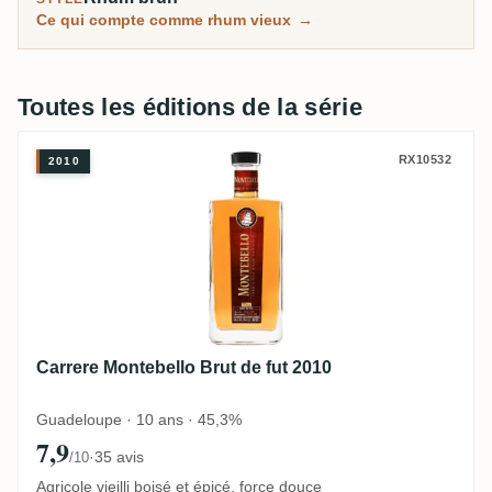
Ce qui compte comme rhum vieux
→
Toutes les éditions de la série
Carrere Montebello Brut de fut 2010
RX10532
2010
Carrere Montebello Brut de fut 2010
Guadeloupe · 10 ans · 45,3%
7,9
·
35 avis
/10
Agricole vieilli boisé et épicé, force douce