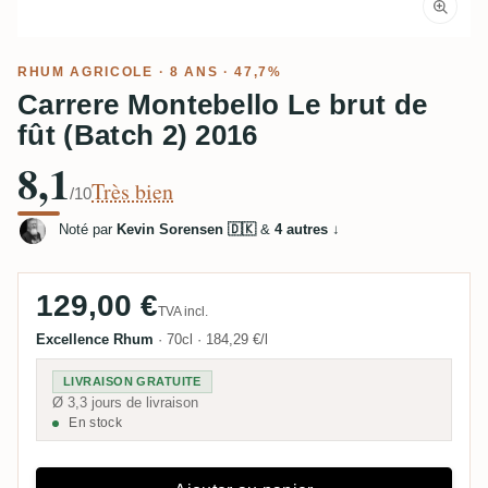
RHUM AGRICOLE
· 8 ANS · 47,7%
Carrere Montebello Le brut de
fût (Batch 2) 2016
8,1
Très bien
/10
Noté par
Kevin Sorensen 🇩🇰
&
4 autres
↓
129,00 €
TVA incl.
Excellence Rhum
·
70cl
·
184,29 €/l
LIVRAISON GRATUITE
Ø 3,3 jours de livraison
En stock