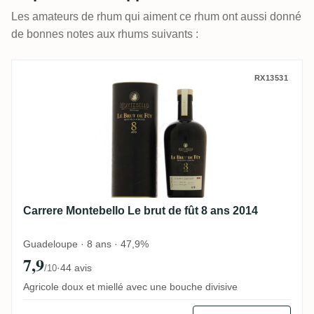
Les amateurs de rhum qui aiment ce rhum ont aussi donné
de bonnes notes aux rhums suivants :
Carrere Montebello Le brut de fût 8 ans 2
RX13531
Carrere Montebello Le brut de fût 8 ans 2014
Guadeloupe · 8 ans · 47,9%
7,9
·
44 avis
/10
Agricole doux et miellé avec une bouche divisive