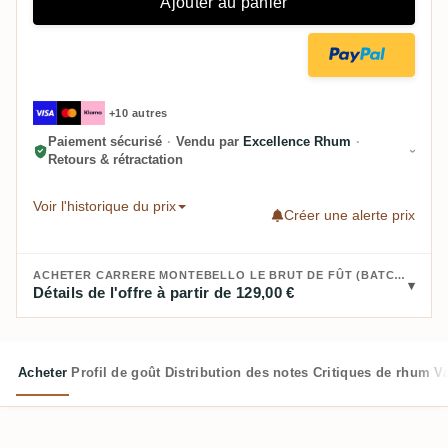
Ajouter au panier
+10 autres
Paiement sécurisé
·
Vendu par
Excellence Rhum
·
Retours & rétractation
Voir l'historique du prix
Créer une alerte prix
ACHETER CARRERE MONTEBELLO LE BRUT DE FÛT (BATCH 2) 2016 :
Détails de l'offre à partir de 129,00 €
Acheter
Profil de goût
Distribution des notes
Critiques de rhum
V