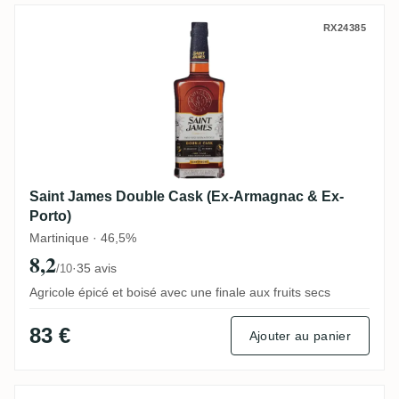
Saint James Double Cask (Ex-Armagnac &
RX24385
Saint James Double Cask (Ex-Armagnac & Ex-
Porto)
Martinique · 46,5%
8,2
·
35 avis
/10
Agricole épicé et boisé avec une finale aux fruits secs
83 €
Ajouter au panier