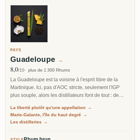
PAYS
Guadeloupe
→
8,0
Note moyenne
/10
plus de 1 300 Rhums
La Guadeloupe est la voisine à l'esprit libre de la
Martinique. Ici, pas d'AOC stricte, seulement l'IGP
plus souple, alors les distillateurs font de tout : de
l'agricole herbacé au jus de canne, du traditionnel à la
La liberté plutôt qu'une appellation
→
mélasse plus riche, et sur la petite île de Marie-
Marie-Galante, l'île du haut degré
→
Galante, certains des rhums les plus puissants des
Les distilleries
→
Caraïbes.
Rhum brun
STYLE