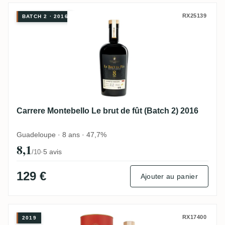
Carrere Montebello Le brut de fût (Batch 2
RX25139
BATCH 2 · 2016
Carrere Montebello Le brut de fût (Batch 2) 2016
Guadeloupe · 8 ans · 47,7%
8,1
·
5 avis
/10
129 €
Ajouter au panier
Carrere Montebello Le Brut de fût 2019
RX17400
2019