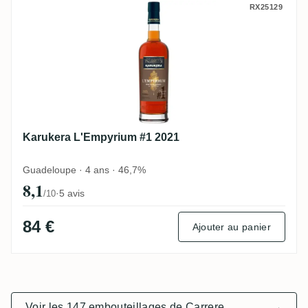
Karukera L'Empyrium #1 2021
RX25129
Karukera L'Empyrium #1 2021
Guadeloupe · 4 ans · 46,7%
8,1
·
5 avis
/10
84 €
Ajouter au panier
Voir les 147 embouteillages de Carrere
→