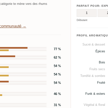
atégorie te mène vers des rhums
PARFAIT POUR: EX
1
Débutant
a communauté →
PROFIL AROMATIQU
Sucré & dessert
77 %
Épices
62 %
Bois
54 %
Fruits secs
54 %
Torréfié & sombre
Fruité
54 %
Funk & esters
46 %
Végétal & floral
31 %