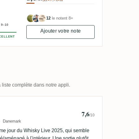
12
le notent 8+
9–10
Ajouter votre note
CELLENT
 liste complète dans notre appli.
orensen 🇩🇰
7,6
/10
Danemark
e jour du Whisky Live 2025, qui semble
/aménagé à l'intérieur. Une sortie plutôt