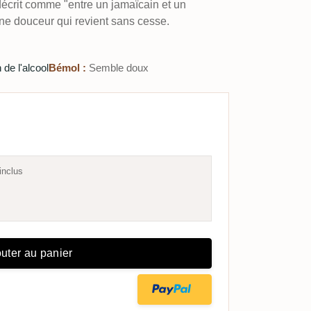
écrit comme "entre un jamaïcain et un
une douceur qui revient sans cesse.
 de l'alcool
Bémol :
Semble doux
inclus
uter au panier