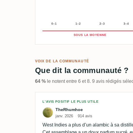
0–1
1–2
2–3
3–4
SOUS LA MOYENNE
VOIX DE LA COMMUNAUTÉ
Que dit la communauté ?
64 %
le notent entre 6 et 8. 9 avis rédigés sé
Avis de TheRhumhoe
L'AVIS POSITIF LE PLUS UTILE
TheRhumhoe
janv. 2026
914 avis
West Indies a plus d’un alambic à sa distiller
Cet assemblage a un doux parfum sucré, en