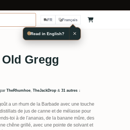
FR
Français
×
🌐
Read in English?
 Old Gregg
 par
TheRhumhoe
,
TheJackDrop
&
31 autres
↓
goût a un rhum de la Barbade avec une touche
istillats de jus de canne et de mélasse pour
ends-toi à de l'ananas, de la banane mûre, des
eune chêne grillé, avec une pointe de solvant et