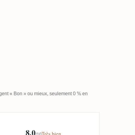
ugent « Bon » ou mieux, seulement 0 % en
8,0
Très bien
/10