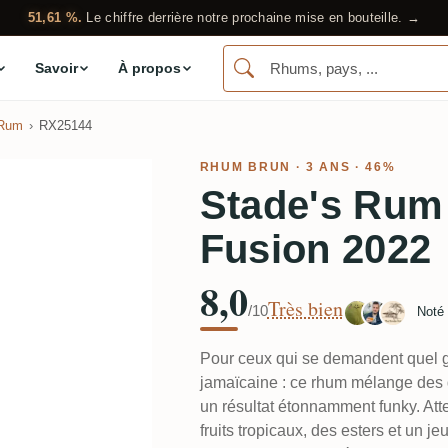
51,61 %.
Le chiffre derrière notre prochaine mise en bouteille. →
Savoir
À propos
 Rum
RX25144
RHUM BRUN
· 3 ANS · 46%
Stade's Rum
Fusion 2022
8,0
Très bien
/10
Noté
Pour ceux qui se demandent quel 
jamaïcaine : ce rhum mélange des d
un résultat étonnamment funky. Att
fruits tropicaux, des esters et un j