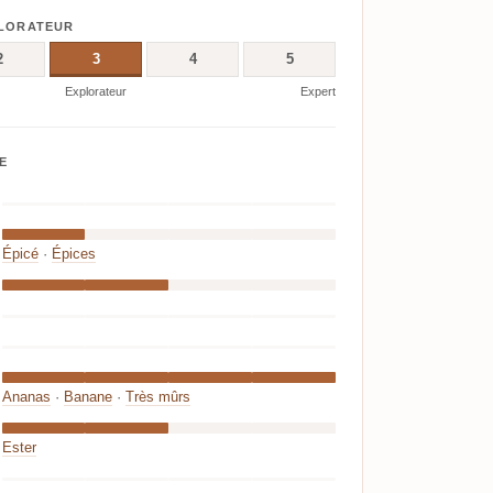
PLORATEUR
2
3
4
5
Explorateur
Expert
E
Épicé
·
Épices
Ananas
·
Banane
·
Très mûrs
Ester