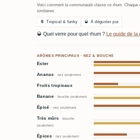
Voici comment la communauté classe ce rhum. Chaque c
similaires.
🍍
Tropical & funky
🥃
À déguster pur
🥃
Quel verre pour quel rhum ?
Le guide de l
ARÔMES PRINCIPAUX · NEZ & BOUCHE
Ester
Ananas
· nez seulement
Fruits tropicaux
Banane
· bouche seulement
Épicé
· nez seulement
Très mûrs
· bouche
seulement
Épices
· nez seulement