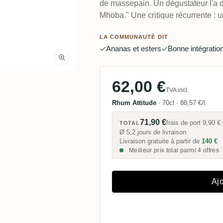
de massepain. Un dégustateur l'a d
Mhoba." Une critique récurrente : 
LA COMMUNAUTÉ DIT
Ananas et esters
Bonne intégration
62,00 €
TVA incl.
Rhum Attitude
·
70cl
·
88,57 €/l
71,90 €
frais de port
9,90 €
TOTAL
Ø 5,2 jours de livraison
Livraison gratuite à partir de
140 €
Meilleur prix total parmi 4 offres
Ajo