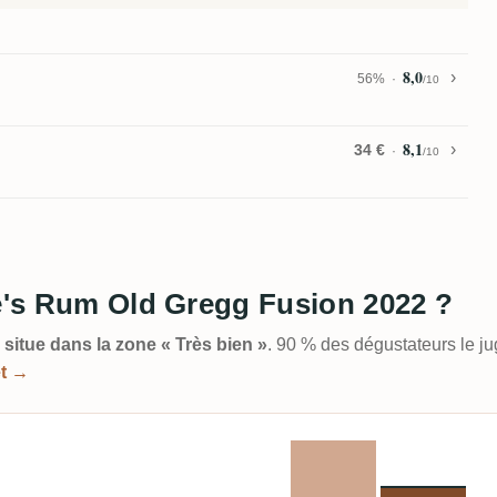
8,0
56%
/10
8,1
34 €
/10
de's Rum Old Gregg Fusion 2022 ?
 situe dans la zone « Très bien »
. 90 % des dégustateurs le j
et →