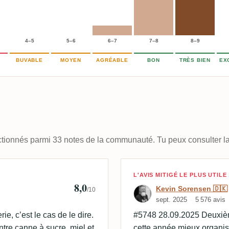
4–5
5–6
6–7
7–8
8–9
BUVABLE
MOYEN
AGRÉABLE
BON
TRÈS BIEN
EX
lectionnés parmi 33 notes de la communauté. Tu peux consulter la
Avis de Kevin S
L'AVIS MITIGÉ LE PLUS UTILE
8,0
Kevin Sorensen 🇩🇰
/10
sept. 2025
5 576 avis
ie, c’est le cas de le dire.
#5748 28.09.2025 Deuxièm
tre canne à sucre, miel et
cette année mieux organisé