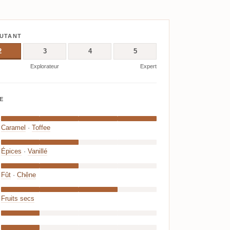
BUTANT
2
3
4
5
Explorateur
Expert
E
Caramel
·
Toffee
Épices
·
Vanillé
Fût
·
Chêne
Fruits secs