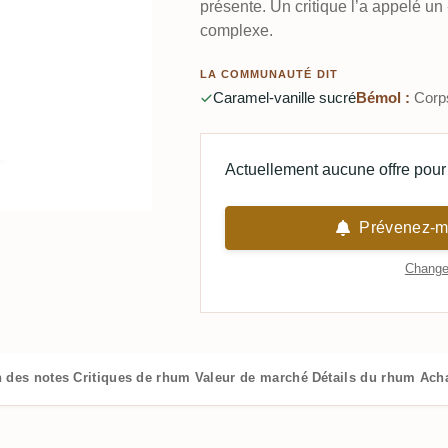
présente. Un critique l’a appelé u
complexe.
LA COMMUNAUTÉ DIT
Caramel-vanille sucré
Bémol :
Corps
Actuellement aucune offre pour 
Prévenez-mo
Changer
n des notes
Critiques de rhum
Valeur de marché
Détails du rhum
Ach