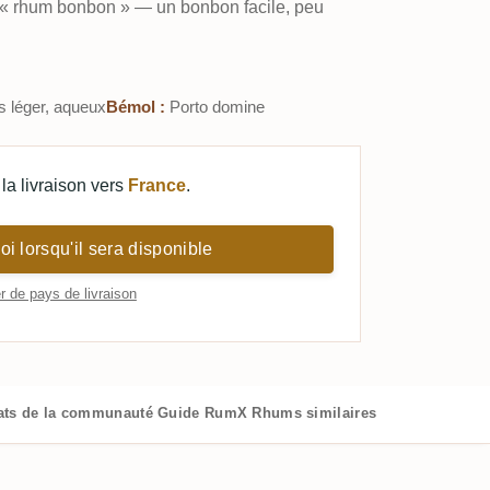
n « rhum bonbon » — un bonbon facile, peu
 léger, aqueux
Bémol :
Porto domine
la livraison vers
France
.
i lorsqu'il sera disponible
 de pays de livraison
ats de la communauté
Guide RumX
Rhums similaires