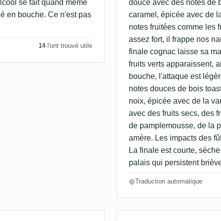
alcool se fait quand même
douce avec des notes de bo
lué en bouche. Ce n'est pas
caramel, épicée avec de la
notes fruitées comme les fr
assez fort, il frappe nos na
14
l'ont trouvé utile
finale cognac laisse sa ma
fruits verts apparaissent, a
bouche, l'attaque est légè
notes douces de bois toast
noix, épicée avec de la van
avec des fruits secs, des f
de pamplemousse, de la pr
amère. Les impacts des fût
La finale est courte, sèch
palais qui persistent briè
Traduction automatique