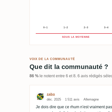
0–1
1–2
2–3
3–4
SOUS LA MOYENNE
VOIX DE LA COMMUNAUTÉ
Que dit la communauté ?
86 %
le notent entre 6 et 8. 6 avis rédigés sé
Avis de zabo
zabo
déc. 2025
1 511 avis
Allemagne
Je dois dire que ce rhum n'est vraiment pa