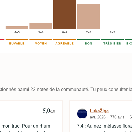
4–5
5–6
6–7
7–8
8–9
BUVABLE
MOYEN
AGRÉABLE
BON
TRÈS BIEN
EX
lectionnés parmi 22 notes de la communauté. Tu peux consulter la
5,0
Avis de LukaŽi
LukaŽiga
/10
avr. 2026
776 avis
S
s mon truc. Pour un rhum
7,4 : Au nez, mélasse flor