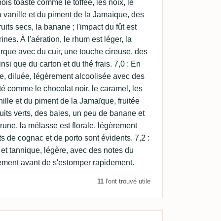
is toasté comme le toffee, les noix, le
 vanille et du piment de la Jamaïque, des
uits secs, la banane ; l'impact du fût est
rines. À l'aération, le rhum est léger, la
rque avec du cuir, une touche cireuse, des
insi que du carton et du thé frais. 7,0 : En
re, diluée, légèrement alcoolisée avec des
é comme le chocolat noir, le caramel, les
ille et du piment de la Jamaïque, fruitée
ruits verts, des baies, un peu de banane et
une, la mélasse est florale, légèrement
s de cognac et de porto sont évidents. 7,2 :
e et tannique, légère, avec des notes du
vement avant de s'estomper rapidement.
11
l'ont trouvé utile