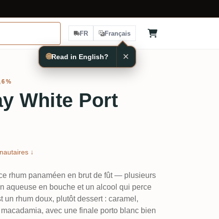
FR
Français
×
🌐
Read in English?
4,6%
ay White Port
autaires ↓
de ce rhum panaméen en brut de fût — plusieurs
on aqueuse en bouche et un alcool qui perce
t un rhum doux, plutôt dessert : caramel,
 de macadamia, avec une finale porto blanc bien