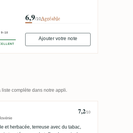
6,9
Agréable
/10
9–10
Ajouter votre note
CELLENT
 liste complète dans notre appli.
7,2
ga
/10
lovénie
ale et herbacée, terreuse avec du tabac,