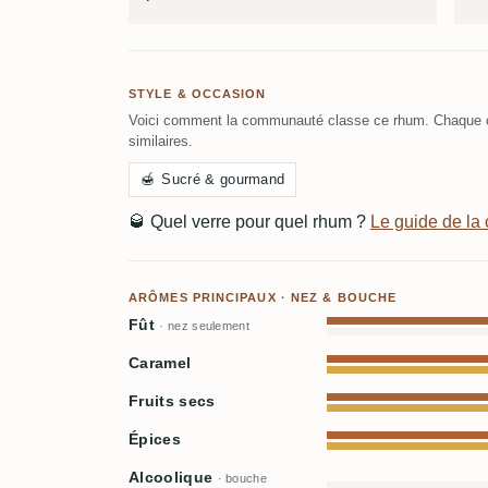
STYLE & OCCASION
Voici comment la communauté classe ce rhum. Chaque c
similaires.
🍯
Sucré & gourmand
🥃
Quel verre pour quel rhum ?
Le guide de l
ARÔMES PRINCIPAUX · NEZ & BOUCHE
Fût
· nez seulement
Caramel
Fruits secs
Épices
Alcoolique
· bouche