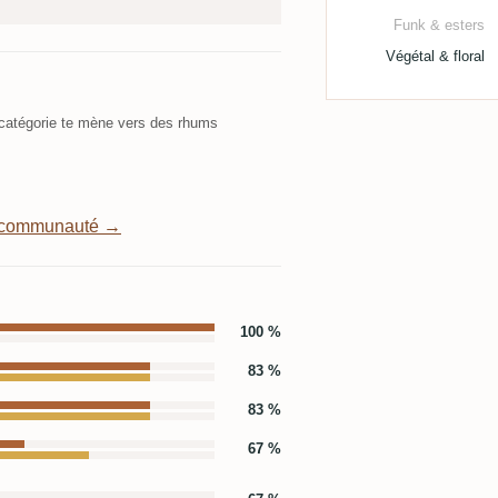
Funk & esters
Végétal & floral
atégorie te mène vers des rhums
a communauté →
100 %
83 %
83 %
67 %