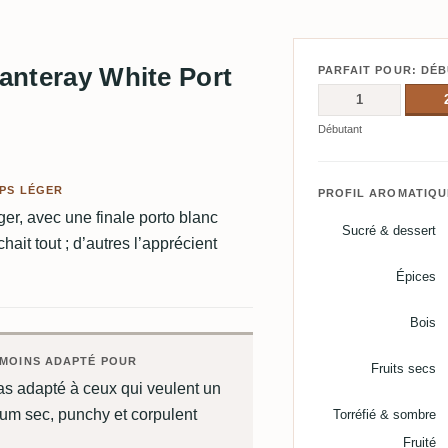
lanteray White Port
PARFAIT POUR: DÉ
1
Débutant
RPS LÉGER
PROFIL AROMATIQU
ger, avec une finale porto blanc
Sucré & dessert
ait tout ; d’autres l’apprécient
Épices
Bois
MOINS ADAPTÉ POUR
Fruits secs
as adapté à ceux qui veulent un
um sec, punchy et corpulent
Torréfié & sombre
Fruité