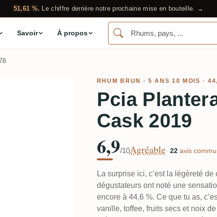
51,61 %.
Le chiffre derrière notre prochaine mise en bouteille. →
Savoir
À propos
78
RHUM BRUN
· 5 ANS 10 MOIS · 4
Pcia Planter
Cask 2019
6,9
Agréable
/10
·
22
avis commun
La surprise ici, c’est la légèreté 
dégustateurs ont noté une sensati
encore à 44,6 %. Ce que tu as, c’es
vanille, toffee, fruits secs et noix