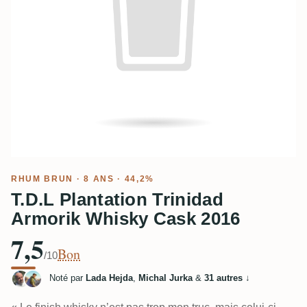
RHUM BRUN
· 8 ANS · 44,2%
T.D.L Plantation Trinidad
Armorik Whisky Cask 2016
7,5
Bon
/10
Noté par
Lada Hejda
,
Michal Jurka
&
31 autres
↓