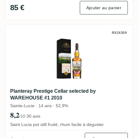
85 €
Ajouter au panier
Planteray Prestige Cellar selected by W
RX24309
Planteray Prestige Cellar selected by
WAREHOUSE #1 2010
Sainte-Lucie · 14 ans · 52,9%
8,2
·
30 avis
/10
Saint Lucia pot still fruité, rhum facile à déguster