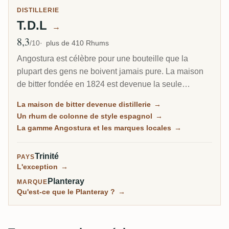
DISTILLERIE
T.D.L
→
8,3
Note moyenne
/10
plus de 410 Rhums
Angostura est célèbre pour une bouteille que la
plupart des gens ne boivent jamais pure. La maison
de bitter fondée en 1824 est devenue la seule
distillerie de rhum de Trinité, et son bras Trinidad
La maison de bitter devenue distillerie
→
Distillers fait un rhum net, distillé en colonne, de style
Un rhum de colonne de style espagnol
→
espagnol, à l'opposé du funk lourd de la Jamaïque ou
La gamme Angostura et les marques locales
→
de la Guyane. La même usine garde encore la recette
secrète du bitter de cocktail le plus célèbre au monde.
Trinité
PAYS
L'exception
→
Planteray
MARQUE
Qu'est-ce que le Planteray ?
→