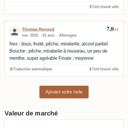
3
l'ont trouvé utile
7,0
Avis de Thomas Renoud
Thomas Renoud
/10
nov. 2025
61 avis
Allemagne
Nez : doux, fruité, pêche, mirabelle, alcool parfait
Bouche : pêche, mirabelle à nouveau, un peu de
menthe, super agréable Finale : moyenne
Traduction automatique
2
l'ont trouvé utile
Ajouter votre note
Valeur de marché