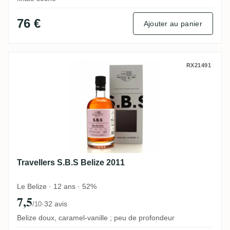
76 €
Ajouter au panier
Travellers S.B.S Belize 2011
RX21491
Travellers S.B.S Belize 2011
Le Belize · 12 ans · 52%
7,5
·
32 avis
/10
Belize doux, caramel-vanille ; peu de profondeur