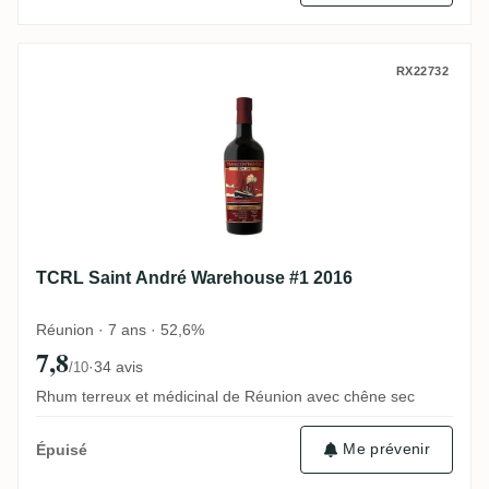
TCRL Saint André Warehouse #1 2016
RX22732
TCRL Saint André Warehouse #1 2016
Réunion · 7 ans · 52,6%
7,8
·
34 avis
/10
Rhum terreux et médicinal de Réunion avec chêne sec
Me prévenir
Épuisé