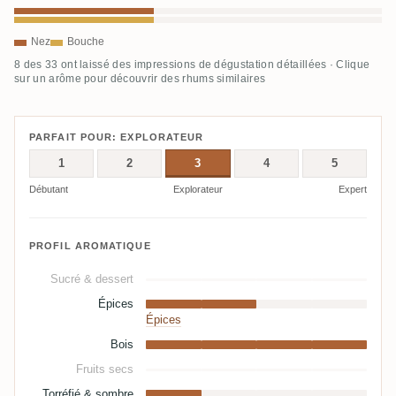
Nez
Bouche
8 des 33 ont laissé des impressions de dégustation détaillées · Clique
sur un arôme pour découvrir des rhums similaires
PARFAIT POUR: EXPLORATEUR
1
2
3
4
5
Débutant
Explorateur
Expert
PROFIL AROMATIQUE
Sucré & dessert
Épices
Épices
Bois
Fruits secs
Torréfié & sombre