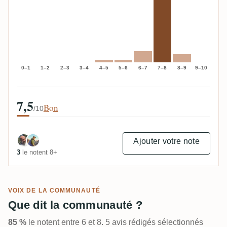
0–1
1–2
2–3
3–4
4–5
5–6
6–7
7–8
8–9
9–10
7,5
Bon
/10
Ajouter votre note
3
le notent 8+
VOIX DE LA COMMUNAUTÉ
Que dit la communauté ?
85 %
le notent entre 6 et 8. 5 avis rédigés sélectionnés