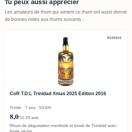
Tu peux aussi apprécier
Les amateurs de rhum qui aiment ce rhum ont aussi donné
de bonnes notes aux rhums suivants :
CoR T.D.L Trinidad Xmas 2025 Edition 201
RX25634
CoR T.D.L Trinidad Xmas 2025 Edition 2016
Trinité · 7 ans · 53,6%
8,0
·
29 avis
/10
Rhum de dégustation mentholé et boisé de Trinidad avec
finale sèche