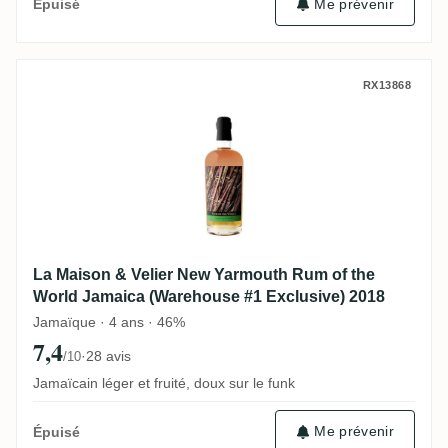
Me prévenir
Épuisé
La Maison & Velier New Yarmouth Rum of 
RX13868
La Maison & Velier New Yarmouth Rum of the
World Jamaica (Warehouse #1 Exclusive) 2018
Jamaïque · 4 ans · 46%
7,4
·
28 avis
/10
Jamaïcain léger et fruité, doux sur le funk
Me prévenir
Épuisé