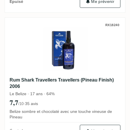
Me prévenir
Épuisé
Rum Shark Travellers Travellers (Pineau F
RX18240
Rum Shark Travellers Travellers (Pineau Finish)
2006
Le Belize · 17 ans · 64%
7,7
·
35 avis
/10
Belize sombre et chocolaté avec une touche vineuse de
Pineau