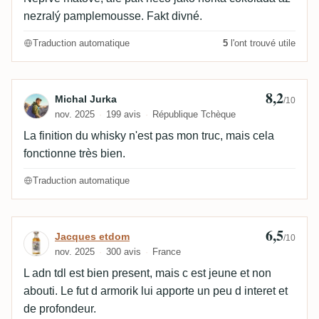
nezralý pamplemousse. Fakt divné.
Traduction automatique
5
l'ont trouvé utile
8,2
Avis de Michal Jurka
Michal Jurka
/10
nov. 2025
199 avis
République Tchèque
La finition du whisky n'est pas mon truc, mais cela
fonctionne très bien.
Traduction automatique
6,5
Avis de Jacques etdom
Jacques etdom
/10
nov. 2025
300 avis
France
L adn tdl est bien present, mais c est jeune et non
abouti. Le fut d armorik lui apporte un peu d interet et
de profondeur.