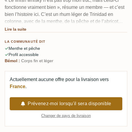
« Le finish whisky n’est pas trop mon truc, mais celui-ci
fonctionne vraiment bien », résume un membre — et c’est
bien l’histoire ici. C’est un rhum léger de Trinidad en
colonne, avec de la menthe, de la pêche et de l’abricot
sec, une touche de chocolat noir, et une empreinte
Lire la suite
évidente d’un fût de whisky français. La note mentholée
LA COMMUNAUTÉ DIT
classique de T.D.L apparaît mais reste douce. Facile à
Menthe et pêche
boire, même si plusieurs dégustateurs le trouvent jeune et
Profil accessible
un peu déséquilibré.
Bémol :
Corps fin et léger
Actuellement aucune offre pour la livraison vers
France
.
Prévenez-moi lorsqu'il sera disponible
Changer de pays de livraison