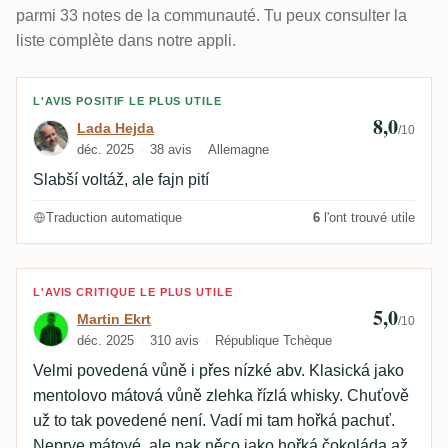
parmi 33 notes de la communauté. Tu peux consulter la
liste complète dans notre appli.
Avis de Lada Hejda
L'AVIS POSITIF LE PLUS UTILE
8,0
Lada Hejda
/10
déc. 2025
38 avis
Allemagne
Slabší voltáž, ale fajn pití
Traduction automatique
6
l'ont trouvé utile
Avis de Martin Ekrt
L'AVIS CRITIQUE LE PLUS UTILE
5,0
Martin Ekrt
/10
déc. 2025
310 avis
République Tchèque
Velmi povedená vůně i přes nízké abv. Klasická jako
mentolovo mátová vůně zlehka řízlá whisky. Chuťově
už to tak povedené není. Vadí mi tam hořká pachuť.
Neprve mátové, ale pak něco jako hořká čokoláda až