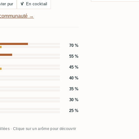
ter pur
🍹
En cocktail
a communauté →
70 %
55 %
45 %
40 %
35 %
30 %
25 %
illées · Clique sur un arôme pour découvrir