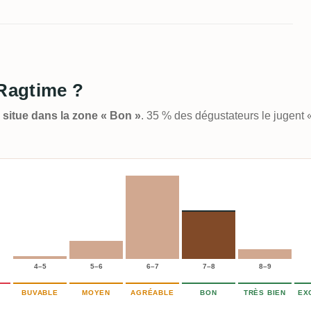
 Ragtime ?
e situe dans la zone « Bon »
. 35 % des dégustateurs le jugent
4–5
5–6
6–7
7–8
8–9
BUVABLE
MOYEN
AGRÉABLE
BON
TRÈS BIEN
EX