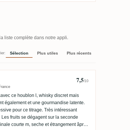
a liste complète dans notre appli.
ier:
Sélection
Plus utiles
Plus récents
7,5
te
/10
France
t avec ce houblon l, whisky discret mais
ent également et une gourmandise latente.
sive pour ce titrage. Très intéressant
. Les fruits se dégagent sur la seconde
Finale courte m, seche et étrangement âpre