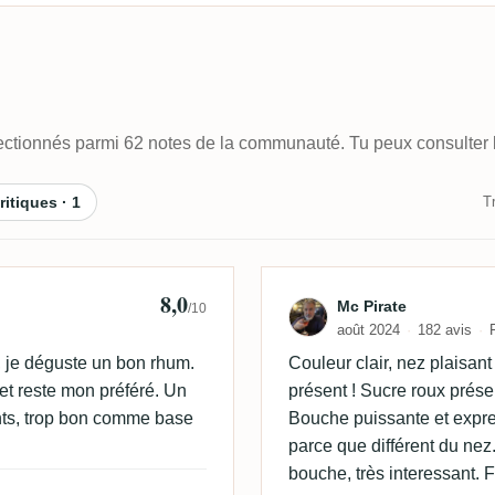
électionnés parmi 62 notes de la communauté. Tu peux consulter l
ritiques · 1
Tr
8,0
Avis de Mc Pira
Mc Pirate
/10
août 2024
182 avis
, je déguste un bon rhum.
Couleur clair, nez plaisan
t et reste mon préféré. Un
présent ! Sucre roux prés
nts, trop bon comme base
Bouche puissante et expres
parce que différent du nez
bouche, très interessant. 