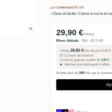
LA COMMUNAUTÉ DIT
Doux et facile
Canne à sucre et van
29,90 €
TVA incl.
Rhum Attitude
·
70cl
·
42,71 €/l
39,80 €
frais de port
9,90 €
TOTAL
Ø 5,2 jours de livraison
Livraison gratuite à partir de
140 €
Meilleur prix total parmi 4 offres
Acheté plus de
290
fois par la comm
Ajo