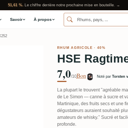
51,61 %.
Le chiffre derrière notre prochaine mise en bouteille. →
Savoir
À propos
X252
RHUM AGRICOLE
· 40%
HSE Ragtim
7,0
Bon
/10
Noté par
Torsten 
La plupart le trouvent "agréable m
de Le Simon — canne à sucre et va
Martinique, des fruits secs et une 
dégustateurs auraient souhaité pl
amateurs de whisky." Sucré et facil
profonde.