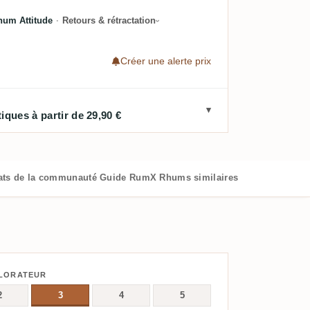
hum Attitude
·
Retours & rétractation
Créer une alerte prix
iques à partir de 29,90 €
ats de la communauté
Guide RumX
Rhums similaires
PLORATEUR
2
3
4
5