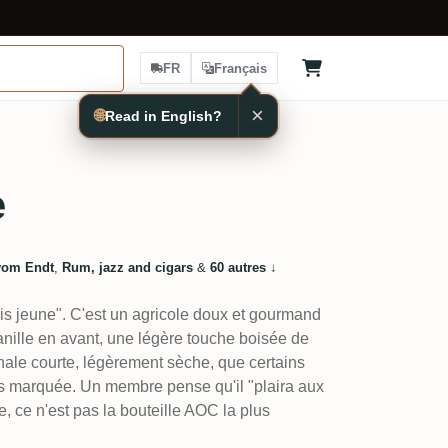
FR
Français
×
🌐
Read in English?
e
vom Endt
,
Rum, jazz and cigars
&
60 autres
↓
ais jeune". C'est un agricole doux et gourmand
nille en avant, une légère touche boisée de
finale courte, légèrement sèche, que certains
us marquée. Un membre pense qu'il "plaira aux
e, ce n'est pas la bouteille AOC la plus