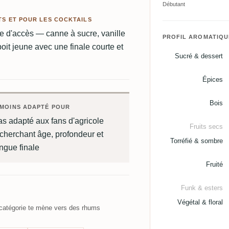
Débutant
TS ET POUR LES COCKTAILS
e d'accès — canne à sucre, vanille
PROFIL AROMATIQU
boit jeune avec une finale courte et
Sucré & dessert
Épices
Bois
MOINS ADAPTÉ POUR
s adapté aux fans d'agricole
Fruits secs
cherchant âge, profondeur et
Torréfié & sombre
ngue finale
Fruité
Funk & esters
Végétal & floral
atégorie te mène vers des rhums