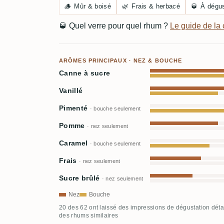
🪵
Mûr & boisé
🌿
Frais & herbacé
🥃
À dégus
🥃
Quel verre pour quel rhum ?
Le guide de l
ARÔMES PRINCIPAUX · NEZ & BOUCHE
Canne à sucre
Vanillé
Pimenté
· bouche seulement
Pomme
· nez seulement
Caramel
· bouche seulement
Frais
· nez seulement
Sucre brûlé
· nez seulement
Nez
Bouche
20 des 62 ont laissé des impressions de dégustation déta
des rhums similaires