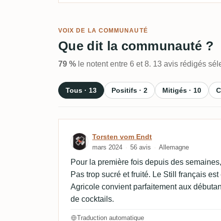
VOIX DE LA COMMUNAUTÉ
Que dit la communauté ?
79 %
le notent entre 6 et 8. 13 avis rédigés s
Tous · 13
Positifs · 2
Mitigés · 10
C
Avis de Torsten vom Endt
Torsten vom Endt
mars 2024
56 avis
Allemagne
Pour la première fois depuis des semaines
Pas trop sucré et fruité. Le Still français es
Agricole convient parfaitement aux débuta
de cocktails.
Traduction automatique