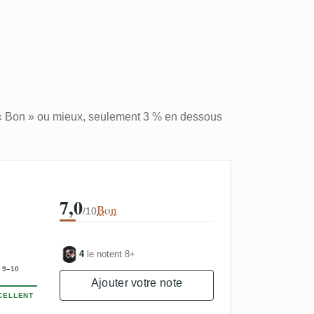
 « Bon » ou mieux, seulement 3 % en dessous
7,0
Bon
/10
4
le notent 8+
9–10
Ajouter votre note
CELLENT