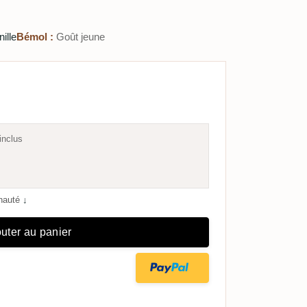
ille
Bémol :
Goût jeune
inclus
unauté
↓
uter au panier