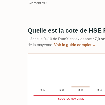
Clément VO
Quelle est la cote de HSE
L’échelle 0–10 de RumX est exigeante :
7,0 s
de la moyenne.
Voir le guide complet →
0–1
1–2
2–3
3–4
SOUS LA MOYENNE