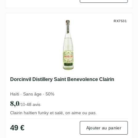
Dorcinvil Distillery Saint Benevolence Clai
RX7531
Dorcinvil Distillery Saint Benevolence Clairin
Haïti · Sans âge · 50%
8,0
·
48 avis
/10
Clairin haïtien funky et salé, on aime ou pas.
49 €
Ajouter au panier