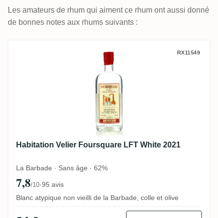
Les amateurs de rhum qui aiment ce rhum ont aussi donné
de bonnes notes aux rhums suivants :
Habitation Velier Foursquare LFT White 2
RX11549
Habitation Velier Foursquare LFT White 2021
La Barbade · Sans âge · 62%
7,8
·
95 avis
/10
Blanc atypique non vieilli de la Barbade, colle et olive