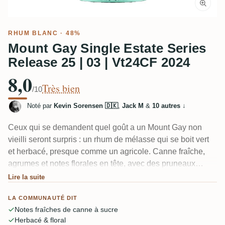
RHUM BLANC
· 48%
Mount Gay Single Estate Series
Release 25 | 03 | Vt24CF 2024
8,0
Très bien
/10
Noté par
Kevin Sorensen 🇩🇰
,
Jack M
&
10 autres
↓
Ceux qui se demandent quel goût a un Mount Gay non
vieilli seront surpris : un rhum de mélasse qui se boit vert
et herbacé, presque comme un agricole. Canne fraîche,
agrumes et notes florales en tête, avec des pruneaux
légers et un soupçon de caoutchouc et banane en
Lire la suite
dessous. Un dégustateur l'a comparé à la pálinka de prune
LA COMMUNAUTÉ DIT
hongroise. Gras, naturellement sucré, longue finale canne
Notes fraîches de canne à sucre
à sucre — intéressant, pas sauvage.
Herbacé & floral