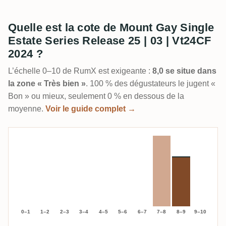
Quelle est la cote de Mount Gay Single
Estate Series Release 25 | 03 | Vt24CF
2024 ?
L’échelle 0–10 de RumX est exigeante :
8,0 se situe dans
la zone « Très bien »
. 100 % des dégustateurs le jugent «
Bon » ou mieux, seulement 0 % en dessous de la
moyenne.
Voir le guide complet →
0–1
1–2
2–3
3–4
4–5
5–6
6–7
7–8
8–9
9–10