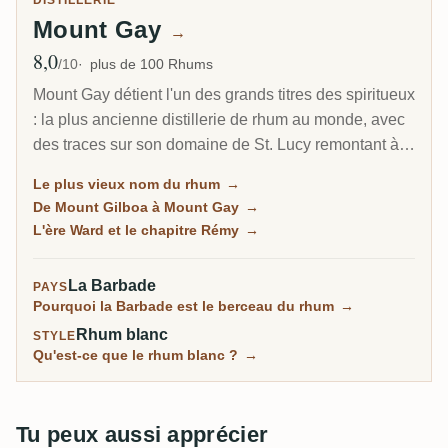
DISTILLERIE
Mount Gay
→
8,0
Note moyenne
/10
plus de 100 Rhums
Mount Gay détient l'un des grands titres des spiritueux
: la plus ancienne distillerie de rhum au monde, avec
des traces sur son domaine de St. Lucy remontant à
1703. Trois siècles plus tard, elle reste la référence du
Le plus vieux nom du rhum
→
rhum barbadien classique, de l'Eclipse du quotidien
De Mount Gilboa à Mount Gay
→
au XO raffiné.
L'ère Ward et le chapitre Rémy
→
La Barbade
PAYS
Pourquoi la Barbade est le berceau du rhum
→
Rhum blanc
STYLE
Qu'est-ce que le rhum blanc ?
→
Tu peux aussi apprécier