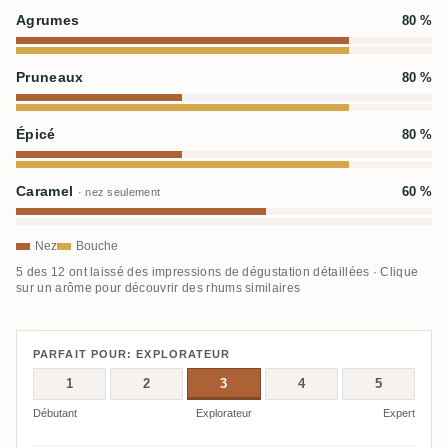
Agrumes
80 %
Pruneaux
80 %
Épicé
80 %
Caramel
60 %
· nez seulement
Nez
Bouche
5 des 12 ont laissé des impressions de dégustation détaillées · Clique
sur un arôme pour découvrir des rhums similaires
PARFAIT POUR: EXPLORATEUR
1
2
3
4
5
Débutant
Explorateur
Expert