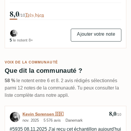
8,0
Très bien
/10
Ajouter votre note
5
le notent 8+
VOIX DE LA COMMUNAUTÉ
Que dit la communauté ?
58 %
le notent entre 6 et 8. 2 avis rédigés sélectionnés
parmi 12 notes de la communauté. Tu peux consulter la
liste complète dans notre appli.
8,0
Avis de Kevin Sorensen 🇩🇰
Kevin Sorensen 🇩🇰
/10
nov. 2025
5 576 avis
Danemark
#5935 08.11.2025 J'ai reçu cet échantillon aujourd'hui