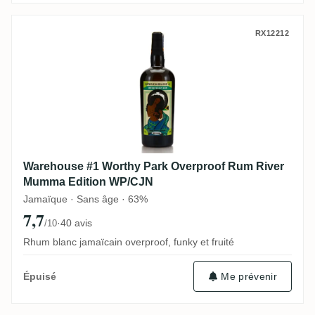
Warehouse #1 Worthy Park Overproof Ru
RX12212
Warehouse #1 Worthy Park Overproof Rum River
Mumma Edition WP/CJN
Jamaïque · Sans âge · 63%
7,7
·
40 avis
/10
Rhum blanc jamaïcain overproof, funky et fruité
Me prévenir
Épuisé