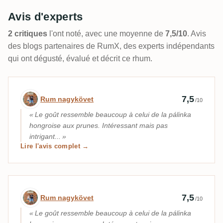
Avis d'experts
2 critiques
l'ont noté, avec une moyenne de
7,5/10
. Avis
des blogs partenaires de RumX, des experts indépendants
qui ont dégusté, évalué et décrit ce rhum.
Avis d’expert par Rum nagykövet
7,5
Rum nagykövet
/10
Le goût ressemble beaucoup à celui de la pálinka
hongroise aux prunes. Intéressant mais pas
intrigant...
Lire l'avis complet →
Avis d’expert par Rum nagykövet
7,5
Rum nagykövet
/10
Le goût ressemble beaucoup à celui de la pálinka