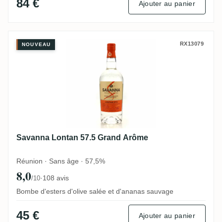
84 €
Ajouter au panier
Savanna Lontan 57.5 Grand Arôme
RX13079
NOUVEAU
Savanna Lontan 57.5 Grand Arôme
Réunion · Sans âge · 57,5%
8,0
·
108 avis
/10
Bombe d'esters d'olive salée et d'ananas sauvage
45 €
Ajouter au panier