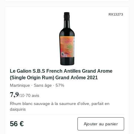
Le Galion S.B.S French Antilles Grand A
RX13273
Le Galion S.B.S French Antilles Grand Arome
(Single Origin Rum) Grand Arôme 2021
Martinique · Sans âge · 57%
7,9
·
70 avis
/10
Rhum blanc sauvage à la saumure d'olive, parfait en
daiquiris
56 €
Ajouter au panier