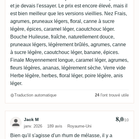
et je devais l'essayer. Le prix est encore élevé, mais il
est bien meilleur que les versions vieillies. Nez Frais,
agrumes, pruneaux légers, floral, canne à sucre
légère, épices, caramel léger, caoutchouc léger.
Bouche Huileuse, fraîche, naturellement douce,
pruneaux légers, légèrement brûlés, agrumes, canne
à sucre légère, caoutchouc léger, banane, épices.
Finale Moyennement longue, caramel léger, agrumes,
fleurs légères, ananas, légèrement sèche. Verre vide
Herbe légère, herbes, floral léger, poire légère, anis
léger.
Traduction automatique
24
l'ont trouvé utile
8,0
Avis de Jack M
Jack M
/10
janv. 2026
189 avis
Royaume-Uni
Bien qu'il s'agisse d'un rhum de mélasse, il y a