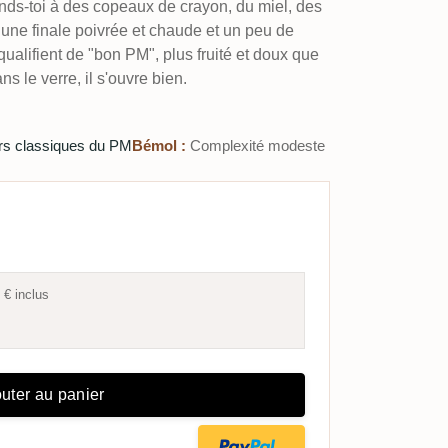
ends-toi à des copeaux de crayon, du miel, des
c une finale poivrée et chaude et un peu de
ualifient de "bon PM", plus fruité et doux que
s le verre, il s'ouvre bien.
s classiques du PM
Bémol :
Complexité modeste
 €
inclus
uter au panier