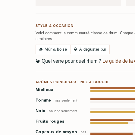
STYLE & OCCASION
Voici comment la communauté classe ce rhum. Chaque c
similaires.
🪵
Mûr & boisé
🥃
À déguster pur
🥃
Quel verre pour quel rhum ?
Le guide de l
ARÔMES PRINCIPAUX · NEZ & BOUCHE
Mielleux
Pomme
· nez seulement
Noix
· bouche seulement
Fruits rouges
Copeaux de crayon
· nez