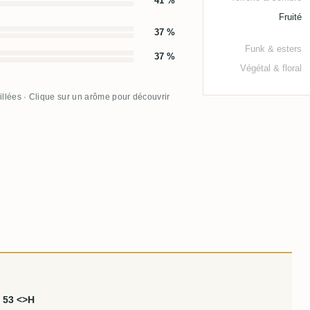
41 %
Fruité
37 %
Funk & esters
37 %
Végétal & floral
illées · Clique sur un arôme pour découvrir
. 53 <>H