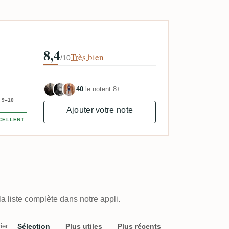
8,4
Très bien
/10
40
le notent 8+
9–10
Ajouter votre note
CELLENT
a liste complète dans notre appli.
ier:
Sélection
Plus utiles
Plus récents