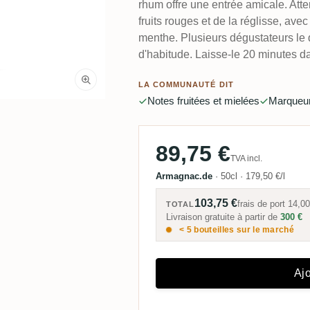
rhum offre une entrée amicale. Att
fruits rouges et de la réglisse, ave
menthe. Plusieurs dégustateurs le q
d'habitude. Laisse-le 20 minutes dan
LA COMMUNAUTÉ DIT
Notes fruitées et mielées
Marqueur
89,75 €
TVA incl.
Armagnac.de
·
50cl
·
179,50 €/l
103,75 €
frais de port
14,00
TOTAL
Livraison gratuite à partir de
300 €
< 5 bouteilles sur le marché
Ajo