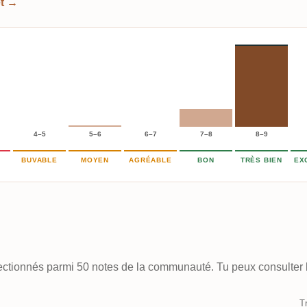
et →
4–5
5–6
6–7
7–8
8–9
BUVABLE
MOYEN
AGRÉABLE
BON
TRÈS BIEN
EX
électionnés parmi 50 notes de la communauté. Tu peux consulter l
Tr