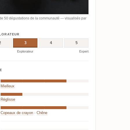
de 50 dégustations de la communauté — visualisés par
PLORATEUR
2
3
4
5
Explorateur
Expert
E
Mielleux
Réglisse
Copeaux de crayon
·
Chêne