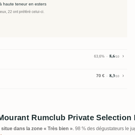
à haute teneur en esters
ux, 22 ont préféré celui-ci.
8,6
63,6%
/10
8,3
70 €
/10
t Mourant Rumclub Private Selection
 situe dans la zone « Très bien »
. 98 % des dégustateurs le j