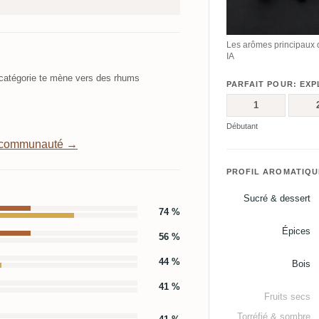
Les arômes principaux 
IA
atégorie te mène vers des rhums
PARFAIT POUR: EX
1
Débutant
a communauté →
PROFIL AROMATIQU
Sucré & dessert
74 %
Épices
56 %
44 %
Bois
41 %
Fruits secs
Torréfié & sombre