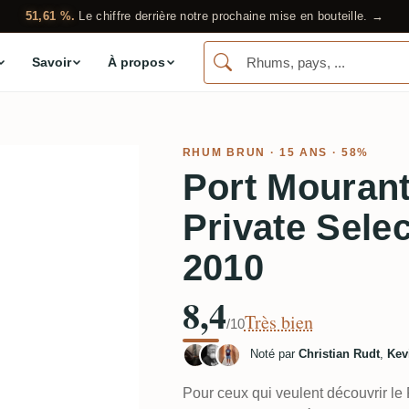
51,61 %.
Le chiffre derrière notre prochaine mise en bouteille. →
Savoir
À propos
RHUM BRUN
· 15 ANS · 58%
Port Mouran
Private Sele
2010
8,4
Très bien
/10
Noté par
Christian Rudt
,
Kev
Pour ceux qui veulent découvrir le 