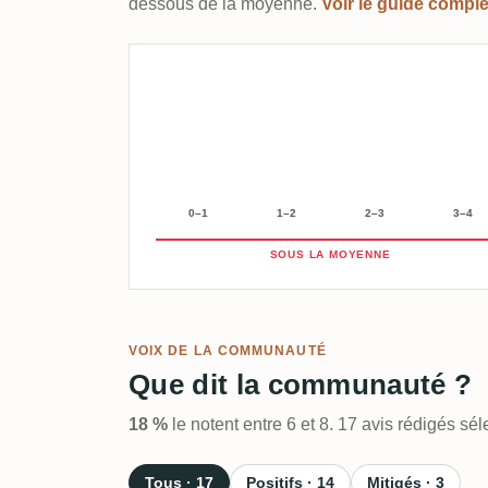
dessous de la moyenne.
Voir le guide compl
0–1
1–2
2–3
3–4
SOUS LA MOYENNE
VOIX DE LA COMMUNAUTÉ
Que dit la communauté ?
18 %
le notent entre 6 et 8. 17 avis rédigés s
Tous · 17
Positifs · 14
Mitigés · 3