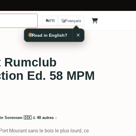
FR
Français
×
🌐
Read in English?
t Rumclub
ction Ed. 58 MPM
in Sorensen 🇩🇰
&
48 autres
↓
Port Mourant sans le bois le plus lourd, ce