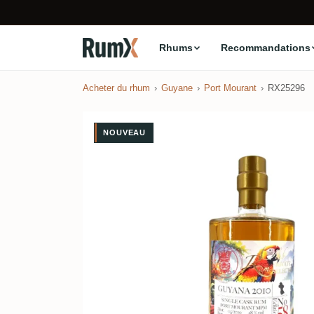
Rhums
Recommandations
Acheter du rhum
Guyane
Port Mourant
RX25296
NOUVEAU