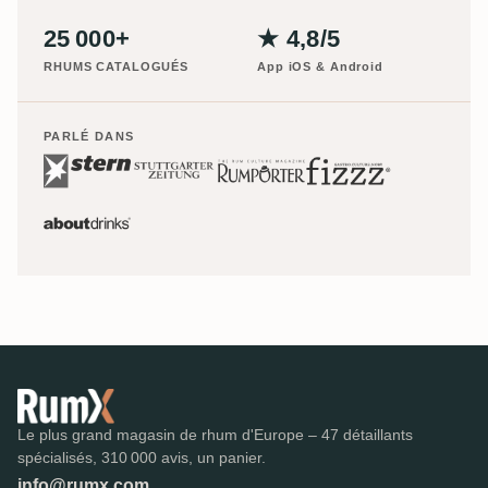
25 000+
★ 4,8/5
RHUMS CATALOGUÉS
App iOS & Android
PARLÉ DANS
Le plus grand magasin de rhum d'Europe – 47 détaillants
spécialisés, 310 000 avis, un panier.
info@rumx.com