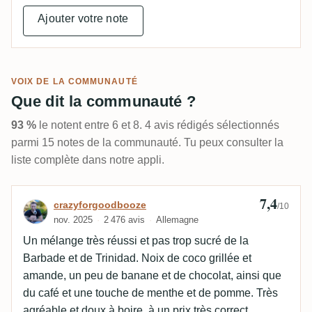
Ajouter votre note
VOIX DE LA COMMUNAUTÉ
Que dit la communauté ?
93 %
le notent entre 6 et 8. 4 avis rédigés sélectionnés
parmi 15 notes de la communauté. Tu peux consulter la
liste complète dans notre appli.
7,4
Avis de crazyforgoodbooze
crazyforgoodbooze
/10
nov. 2025
2 476 avis
Allemagne
Un mélange très réussi et pas trop sucré de la
Barbade et de Trinidad. Noix de coco grillée et
amande, un peu de banane et de chocolat, ainsi que
du café et une touche de menthe et de pomme. Très
agréable et doux à boire, à un prix très correct.