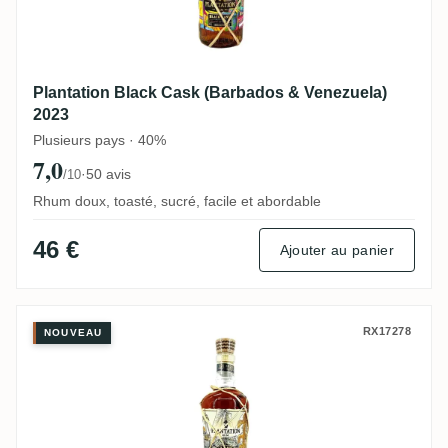
Plantation Black Cask (Barbados & Venezuela)
2023
Plusieurs pays · 40%
7,0
·
50 avis
/10
Rhum doux, toasté, sucré, facile et abordable
46 €
Ajouter au panier
Planteray Sealander
RX17278
NOUVEAU