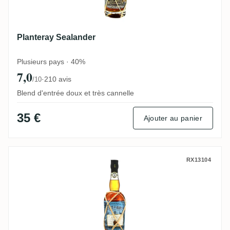
Planteray Sealander
Plusieurs pays · 40%
7,0
·
210 avis
/10
Blend d'entrée doux et très cannelle
35 €
Ajouter au panier
Planteray Cut and Dry Coconut Rum
RX13104