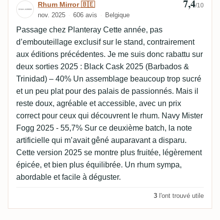
7,4
Avis de Rhum Mirror 🇧🇪
Rhum Mirror 🇧🇪
/10
nov. 2025
606 avis
Belgique
Passage chez Planteray Cette année, pas
d’embouteillage exclusif sur le stand, contrairement
aux éditions précédentes. Je me suis donc rabattu sur
deux sorties 2025 : Black Cask 2025 (Barbados &
Trinidad) – 40% Un assemblage beaucoup trop sucré
et un peu plat pour des palais de passionnés. Mais il
reste doux, agréable et accessible, avec un prix
correct pour ceux qui découvrent le rhum. Navy Mister
Fogg 2025 - 55,7% Sur ce deuxième batch, la note
artificielle qui m’avait gêné auparavant a disparu.
Cette version 2025 se montre plus fruitée, légèrement
épicée, et bien plus équilibrée. Un rhum sympa,
abordable et facile à déguster.
3
l'ont trouvé utile