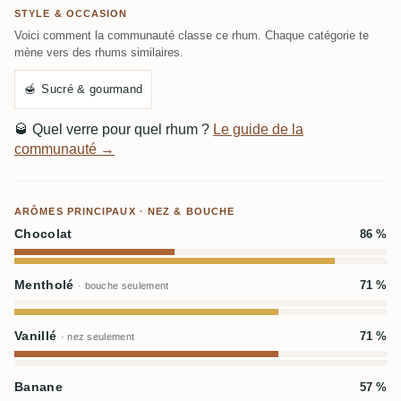
STYLE & OCCASION
Voici comment la communauté classe ce rhum. Chaque catégorie te
mène vers des rhums similaires.
🍯
Sucré & gourmand
🥃
Quel verre pour quel rhum ?
Le guide de la
communauté →
ARÔMES PRINCIPAUX · NEZ & BOUCHE
Chocolat
86 %
Mentholé
71 %
· bouche seulement
Vanillé
71 %
· nez seulement
Banane
57 %