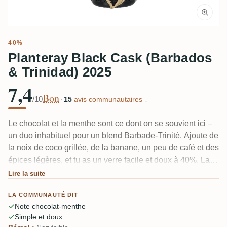
40%
Planteray Black Cask (Barbados
& Trinidad) 2025
7,4
Bon
/10
·
15
avis communautaires ↓
Le chocolat et la menthe sont ce dont on se souvient ici –
un duo inhabituel pour un blend Barbade-Trinité. Ajoute de
la noix de coco grillée, de la banane, un peu de café et des
épices légères, et tu as un verre facile et doux à 40%. La
plupart des dégustateurs le trouvent fruité et doux plutôt
Lire la suite
que profond. Quelques-uns le trouvent trop sucré et un peu
LA COMMUNAUTÉ DIT
plat ; personne ne le qualifie de compliqué.
Note chocolat-menthe
Simple et doux