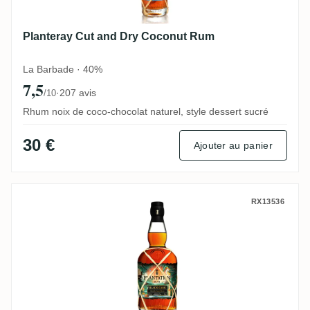
Planteray Cut and Dry Coconut Rum
La Barbade · 40%
7,5
·
207 avis
/10
Rhum noix de coco-chocolat naturel, style dessert sucré
30 €
Ajouter au panier
Plantation Black Cask Barbados & Cuba 2
RX13536