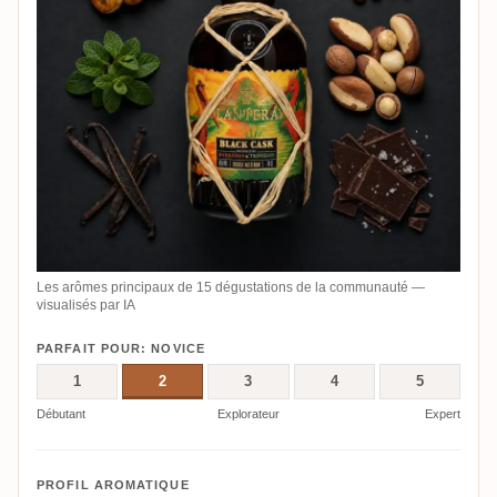
Les arômes principaux de 15 dégustations de la communauté —
visualisés par IA
PARFAIT POUR: NOVICE
1
2
3
4
5
Débutant
Explorateur
Expert
PROFIL AROMATIQUE