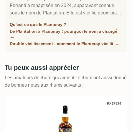
Ferrand a rebaptisée en 2024, auparavant connue
sous le nom de Plantation. Elle est vieillie deux fois :
distillée dans les Caraïbes, surtout à la Barbade au
Qu'est-ce que le Planteray ?
→
sein de l'historique West Indies Rum Distillery, puis
De Plantation à Planteray : pourquoi le nom a changé
affinée en France en fûts ayant contenu du cognac, ce
→
qui donne au style maison son caractère rond et poli.
Double vieillissement : comment le Planteray vieillit
→
Conçue par Alexandre Gabriel pour rendre le bon
rhum accessible, elle va du fleuron XO 20th
Anniversary à une longue série de rhums riches en
Tu peux aussi apprécier
esters et de fûts uniques.
Les amateurs de rhum qui aiment ce rhum ont aussi donné
de bonnes notes aux rhums suivants :
Plantation Black Cask (Barbados & Venezu
RX17534