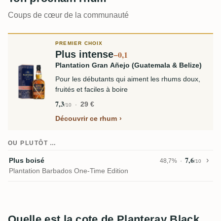
Coups de cœur de la communauté
PREMIER CHOIX
Plus intense
−0,1
Plantation Gran Añejo (Guatemala & Belize)
Pour les débutants qui aiment les rhums doux,
fruités et faciles à boire
7,3
29 €
/10
Découvrir ce rhum
OU PLUTÔT …
7,6
Plus boisé
48,7%
/10
Plantation Barbados One-Time Edition
Quelle est la cote de Planteray Black