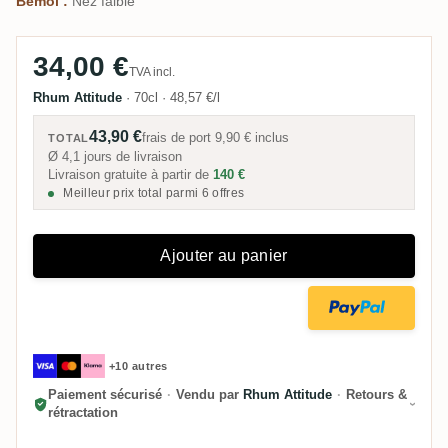
Bémol :
Nez faible
34,00 €
TVA incl.
Rhum Attitude
·
70cl
·
48,57 €/l
43,90 €
frais de port
9,90 €
inclus
TOTAL
Ø 4,1 jours de livraison
Livraison gratuite à partir de
140 €
Meilleur prix total parmi 6 offres
Ajouter au panier
+10 autres
Paiement sécurisé
·
Vendu par
Rhum Attitude
·
Retours &
rétractation