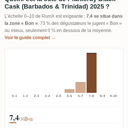
Cask (Barbados & Trinidad) 2025 ?
L’échelle 0–10 de RumX est exigeante :
7,4 se situe dans
la zone « Bon »
. 73 % des dégustateurs le jugent « Bon »
ou mieux, seulement 0 % en dessous de la moyenne.
Voir le guide complet →
0–1
1–2
2–3
3–4
4–5
5–6
6–7
7–8
8–9
9–10
7,4
Bon
/10