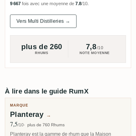
9 667
fois avec une moyenne de
7.8
/10.
Vers Multi Distilleries →
plus de 260
7,8
/10
RHUMS
NOTE MOYENNE
À lire dans le guide RumX
MARQUE
Planteray
→
7,5
Note moyenne
/10
plus de 760 Rhums
Planteray est la gamme de rhum que la Maison