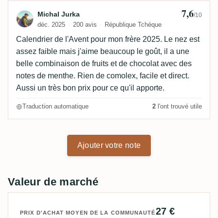
7,6
Avis de Michal Jurka
Michal Jurka
/10
déc. 2025
200 avis
République Tchèque
Calendrier de l'Avent pour mon frère 2025. Le nez est
assez faible mais j'aime beaucoup le goût, il a une
belle combinaison de fruits et de chocolat avec des
notes de menthe. Rien de comolex, facile et direct.
Aussi un très bon prix pour ce qu'il apporte.
Traduction automatique
2
l'ont trouvé utile
Ajouter votre note
Valeur de marché
27 €
PRIX D'ACHAT MOYEN DE LA COMMUNAUTÉ