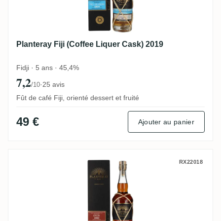
Planteray Fiji (Coffee Liquer Cask) 2019
Fidji · 5 ans · 45,4%
7,2
·
25 avis
/10
Fût de café Fiji, orienté dessert et fruité
49 €
Ajouter au panier
Planteray Spain (PX Cask Finish) 2012
RX22018