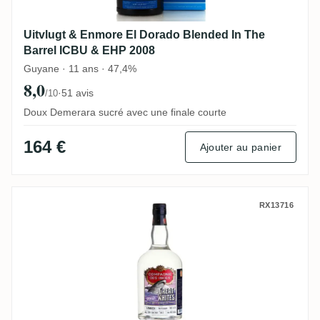
Uitvlugt & Enmore El Dorado Blended In The
Barrel ICBU & EHP 2008
Guyane · 11 ans · 47,4%
8,0
·
51 avis
/10
Doux Demerara sucré avec une finale courte
164 €
Ajouter au panier
CDI New Yarmouth Great Whites Overpro
RX13716