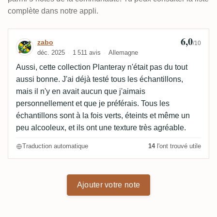
complète dans notre appli.
6,0
Avis de zabo
zabo
/10
déc. 2025
1 511 avis
Allemagne
Aussi, cette collection Planteray n'était pas du tout
aussi bonne. J'ai déjà testé tous les échantillons,
mais il n'y en avait aucun que j'aimais
personnellement et que je préférais. Tous les
échantillons sont à la fois verts, éteints et même un
peu alcooleux, et ils ont une texture très agréable.
Traduction automatique
14
l'ont trouvé utile
Ajouter votre note