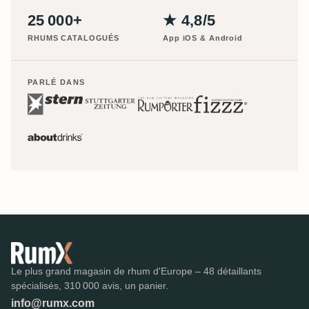
25 000+
★ 4,8/5
RHUMS CATALOGUÉS
App iOS & Android
PARLÉ DANS
Le plus grand magasin de rhum d'Europe – 48 détaillants
spécialisés, 310 000 avis, un panier.
info@rumx.com