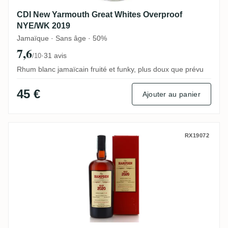
CDI New Yarmouth Great Whites Overproof
NYE/WK 2019
Jamaïque · Sans âge · 50%
7,6
·
31 avis
/10
Rhum blanc jamaïcain fruité et funky, plus doux que prévu
45 €
Ajouter au panier
Velier Hampden Giuseppe Begnoni HLCF 
RX19072