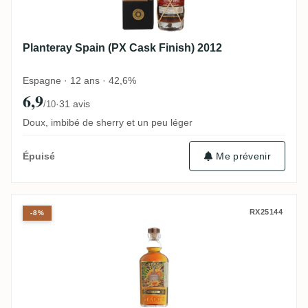
Planteray Spain (PX Cask Finish) 2012
Espagne · 12 ans · 42,6%
6,9
·
31 avis
/10
Doux, imbibé de sherry et un peu léger
Me prévenir
Épuisé
Stade's Rum Old Gregg Fusion 2022
RX25144
-8%