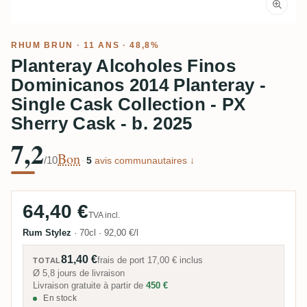
RHUM BRUN
· 11 ANS · 48,8%
Planteray Alcoholes Finos
Dominicanos 2014 Planteray -
Single Cask Collection - PX
Sherry Cask - b. 2025
7,2
Bon
/10
·
5
avis communautaires ↓
64,40 €
TVA incl.
Rum Stylez
·
70cl
·
92,00 €/l
81,40 €
frais de port
17,00 €
inclus
TOTAL
Ø 5,8 jours de livraison
Livraison gratuite à partir de
450 €
En stock