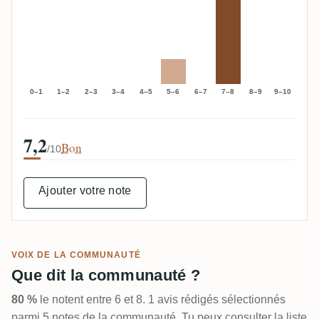
0–1
1–2
2–3
3–4
4–5
5–6
6–7
7–8
8–9
9–10
7,2
Bon
/10
Ajouter votre note
VOIX DE LA COMMUNAUTÉ
Que dit la communauté ?
80 %
le notent entre 6 et 8. 1 avis rédigés sélectionnés
parmi 5 notes de la communauté. Tu peux consulter la liste