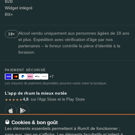
B2B
Widget intégré
RX+
Alcool vendu uniquement aux personnes âgées de 18 ans
18+
et plus. Expédition avec vérification d’âge par nos
partenaires – le livreur contrôle la pièce d’identité à la
livraison.
PAIEMENT SÉCURISÉ
+7
Les moyens de paiement disponibles peuvent varier selon la boutique.
L'app de rhum la mieux notée
4,8
· sur l'App Store et le Play Store
★★★★★
🥃 Cookies & bon goût
Les éléments essentiels permettent à RumX de fonctionner ;
© 2026 RumX
sans eux, rien ne s'affiche. Les éléments facultatifs m'aident à