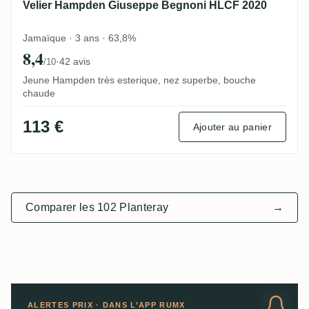
Velier Hampden Giuseppe Begnoni HLCF 2020
Jamaïque · 3 ans · 63,8%
8,4
·
42 avis
/10
Jeune Hampden très esterique, nez superbe, bouche
chaude
113 €
Ajouter au panier
Comparer les 102 Planteray
→
ALERTES PRIX · DANS L’APP RUMX