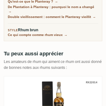
Qu'est-ce que le Planteray ?
→
sein de l'historique West Indies Rum Distillery, puis
De Plantation à Planteray : pourquoi le nom a changé
affinée en France en fûts ayant contenu du cognac, ce
→
qui donne au style maison son caractère rond et poli.
Double vieillissement : comment le Planteray vieillit
→
Conçue par Alexandre Gabriel pour rendre le bon
rhum accessible, elle va du fleuron XO 20th
Rhum brun
STYLE
Anniversary à une longue série de rhums riches en
Ce qui compte comme rhum vieux
→
esters et de fûts uniques.
Tu peux aussi apprécier
Les amateurs de rhum qui aiment ce rhum ont aussi donné
de bonnes notes aux rhums suivants :
Planteray Fiji (Coffee Liquer Cask) 2019
RX22014