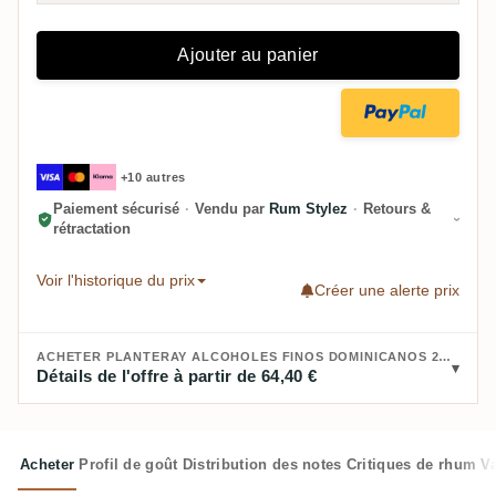
Ajouter au panier
+10 autres
Paiement sécurisé
·
Vendu par
Rum Stylez
·
Retours &
rétractation
Voir l'historique du prix
Créer une alerte prix
ACHETER PLANTERAY ALCOHOLES FINOS DOMINICANOS 2014 PLANTERAY - SINGLE CASK COLLECTION - PX SHERRY CASK - B. 2025 :
Détails de l'offre à partir de 64,40 €
Acheter
Profil de goût
Distribution des notes
Critiques de rhum
V