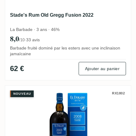
Stade's Rum Old Gregg Fusion 2022
La Barbade · 3 ans · 46%
8,0
·
33 avis
/10
Barbade fruité dominé par les esters avec une inclinaison
jamaïcaine
62 €
Ajouter au panier
Uitvlugt & Enmore El Dorado Blended In 
RX1802
NOUVEAU