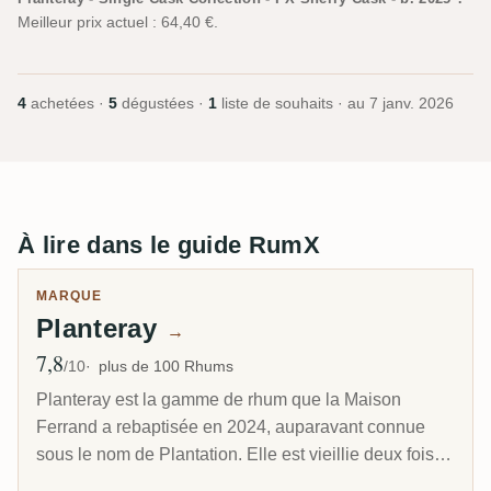
Meilleur prix actuel : 64,40 €.
4
achetées ·
5
dégustées ·
1
liste de souhaits · au
7 janv. 2026
À lire dans le guide RumX
MARQUE
Planteray
→
7,8
Note moyenne
/10
plus de 100 Rhums
Planteray est la gamme de rhum que la Maison
Ferrand a rebaptisée en 2024, auparavant connue
sous le nom de Plantation. Elle est vieillie deux fois :
distillée dans les Caraïbes, surtout à la Barbade au