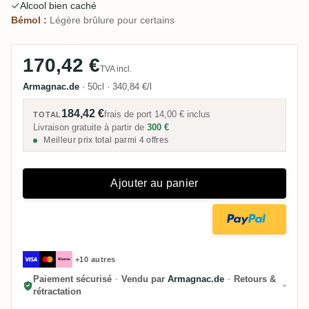
Alcool bien caché
équilibré pour 63,3 %.
Bémol :
Légère brûlure pour certains
170,42 €
TVA incl.
Armagnac.de
·
50cl
·
340,84 €/l
184,42 €
frais de port
14,00 €
inclus
TOTAL
Livraison gratuite à partir de
300 €
Meilleur prix total parmi 4 offres
Ajouter au panier
+10 autres
Paiement sécurisé
·
Vendu par
Armagnac.de
·
Retours &
rétractation