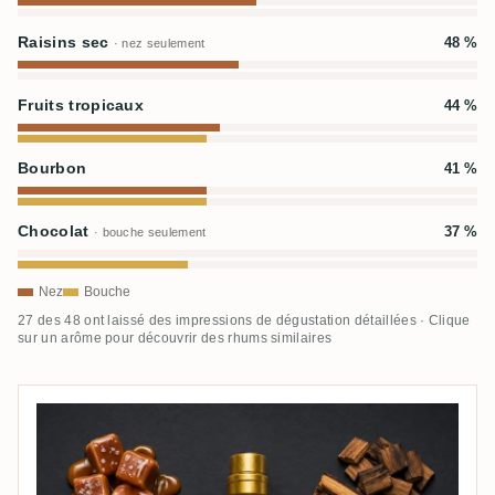
Raisins sec
48 %
· nez seulement
Fruits tropicaux
44 %
Bourbon
41 %
Chocolat
37 %
· bouche seulement
Nez
Bouche
27 des 48 ont laissé des impressions de dégustation détaillées · Clique
sur un arôme pour découvrir des rhums similaires