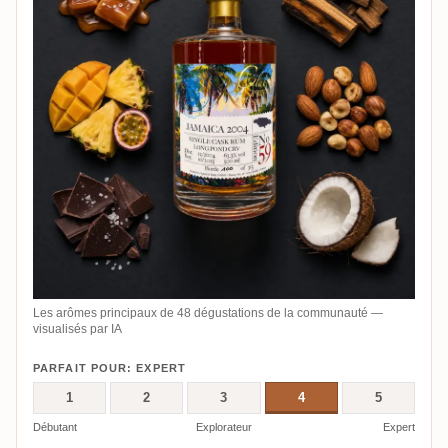
Les arômes principaux de 48 dégustations de la communauté —
visualisés par IA
PARFAIT POUR: EXPERT
1
2
3
4
5
Débutant
Explorateur
Expert