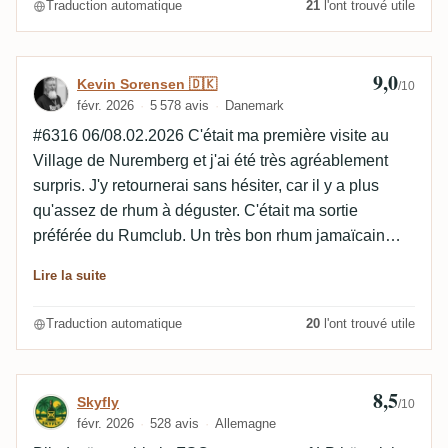
Traduction automatique
21
l'ont trouvé utile
Gesamteindruck ist jedenfalls verhalten positiv.
l'intérêt. 8,4
9,0
Avis de Kevin Sorensen 🇩🇰
Kevin Sorensen 🇩🇰
/10
févr. 2026
5 578 avis
Danemark
#6316 06/08.02.2026 C'était ma première visite au
Village de Nuremberg et j'ai été très agréablement
surpris. J'y retournerai sans hésiter, car il y a plus
qu'assez de rhum à déguster. C'était ma sortie
préférée du Rumclub. Un très bon rhum jamaïcain
avec beaucoup de fruits et de légères notes de noix,
Lire la suite
de caramel et de chocolat. Le taux d'alcool est
presque parfaitement intégré.
Traduction automatique
20
l'ont trouvé utile
8,5
Avis de Skyfly
Skyfly
/10
févr. 2026
528 avis
Allemagne