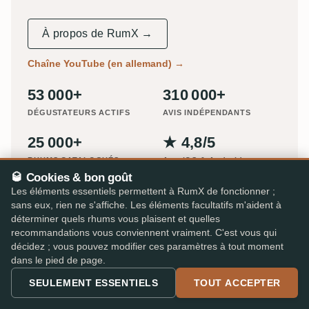
À propos de RumX →
Chaîne YouTube (en allemand)
→
53 000+
310 000+
DÉGUSTATEURS ACTIFS
AVIS INDÉPENDANTS
25 000+
★ 4,8/5
RHUMS CATALOGUÉS
App iOS & Android
🥃 Cookies & bon goût
Les éléments essentiels permettent à RumX de fonctionner ;
PARLÉ DANS
sans eux, rien ne s'affiche. Les éléments facultatifs m'aident à
déterminer quels rhums vous plaisent et quelles
recommandations vous conviennent vraiment. C'est vous qui
décidez ; vous pouvez modifier ces paramètres à tout moment
dans le pied de page.
SEULEMENT ESSENTIELS
TOUT ACCEPTER