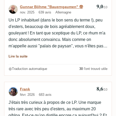
9,0
Avis de Gunnar Böhme "Bauerngaumen" 
Gunnar Böhme "Bauerngaumen" 🤓
/10
nov. 2025
639 avis
Allemagne
Un LP inhabituel (dans le bon sens du terme !), peu
d'esters, beaucoup de bois agréablement doux,
gouleyant ! En tant que sceptique du LP, ce rhum m'a
donc absolument convaincu. Mais comme on
m'appelle aussi "palais de paysan", vous n'êtes pas
obligés de me croire, mais de vous faire votre propre
Lire la suite
jugement de dégustation. 😉
Traduction automatique
30
l'ont trouvé utile
8,6
Avis de Frank
Frank
/10
févr. 2026
683 avis
J'étais très curieux à propos de ce LP. Une marque
très rare avec très peu d'esters, au maximum 20
g/hlpa. Est-ce qu'on distille encore ça aujourd'hui ? Et