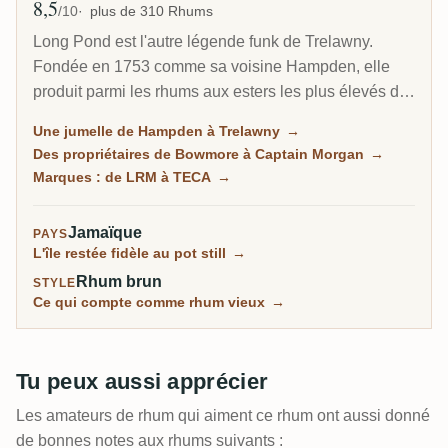
8,5
Note moyenne
/10
plus de 310 Rhums
Long Pond est l'autre légende funk de Trelawny.
Fondée en 1753 comme sa voisine Hampden, elle
produit parmi les rhums aux esters les plus élevés de
Jamaïque, et pourtant elle a vendu l'essentiel de son
Une jumelle de Hampden à Trelawny
→
existence en vrac. Les collectionneurs ont bâti sa
Des propriétaires de Bowmore à Captain Morgan
→
réputation via des embouteillages indépendants bien
Marques : de LRM à TECA
→
avant que Long Pond ne sorte un rhum sous son
propre nom en 2021.
Jamaïque
PAYS
L'île restée fidèle au pot still
→
Rhum brun
STYLE
Ce qui compte comme rhum vieux
→
Tu peux aussi apprécier
Les amateurs de rhum qui aiment ce rhum ont aussi donné
de bonnes notes aux rhums suivants :