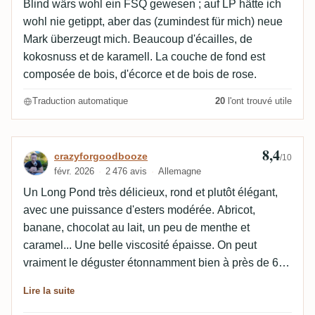
Blind wärs wohl ein FSQ gewesen ; auf LP hätte ich
wohl nie getippt, aber das (zumindest für mich) neue
Mark überzeugt mich. Beaucoup d'écailles, de
kokosnuss et de karamell. La couche de fond est
composée de bois, d'écorce et de bois de rose.
Traduction automatique
20
l'ont trouvé utile
8,4
Avis de crazyforgoodbooze
crazyforgoodbooze
/10
févr. 2026
2 476 avis
Allemagne
Un Long Pond très délicieux, rond et plutôt élégant,
avec une puissance d'esters modérée. Abricot,
banane, chocolat au lait, un peu de menthe et
caramel... Une belle viscosité épaisse. On peut
vraiment le déguster étonnamment bien à près de 64
% ! Mais il n'atteint pas encore la légendaire
Lire la suite
plantation 1993 crv jusqu'à présent !✌🏼😄