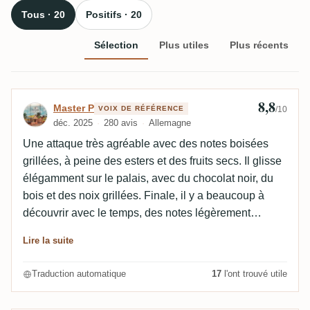
Tous · 20
Positifs · 20
Sélection
Plus utiles
Plus récents
8,8
Avis de Master P
Master P
VOIX DE RÉFÉRENCE
/10
déc. 2025
280 avis
Allemagne
Une attaque très agréable avec des notes boisées
grillées, à peine des esters et des fruits secs. Il glisse
élégamment sur le palais, avec du chocolat noir, du
bois et des noix grillées. Finale, il y a beaucoup à
découvrir avec le temps, des notes légèrement
bourbon. Peu de caramel et de fruits. Légères notes
Lire la suite
amères et jeu d'acidité minimal. Unique et très réussi.
Traduction automatique
17
l'ont trouvé utile