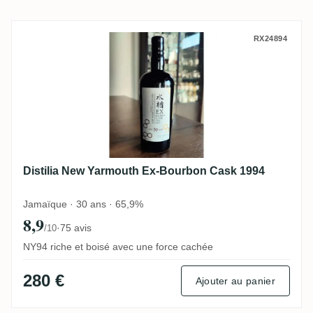
Distilia New Yarmouth Ex-Bourbon Cask 1
RX24894
Distilia New Yarmouth Ex-Bourbon Cask 1994
Jamaïque · 30 ans · 65,9%
8,9
·
75 avis
/10
NY94 riche et boisé avec une force cachée
280 €
Ajouter au panier