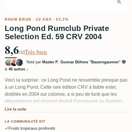
RHUM BRUN
· 22 ANS · 63,3%
Long Pond Rumclub Private
Selection Ed. 59 CRV 2004
8,6
Très bien
/10
Noté par
Master P
,
Gunnar Böhme "Bauerngaumen" 🤓
&
46 autres
↓
Voici la surprise : ce Long Pond ne ressemble presque pas
à un Long Pond. Cette rare édition CRV à faible ester,
distillée en 2004 sur colonne, a si peu de funk que les
dégustateurs ont souvent deviné Foursquare ou Appleton
à l’aveugle. Attends-toi à de l’abricot sec, de la noix de
Lire la suite
coco, du caramel, du chocolat au lait et du chêne bourbon
LA COMMUNAUTÉ DIT
toasté, avec des fruits tropicaux qui se développent plus il
Fruits tropicaux profonds
repose. Doux mais asséchant, et remarquablement