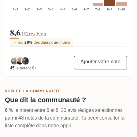
0–1
1–2
2–3
3–4
4–5
5–6
6–7
7–8
8–9
9–10
8,6
Très bien
/10
Top
20%
des Jamaïque rhums
Ajouter votre note
45
le notent 8+
VOIX DE LA COMMUNAUTÉ
Que dit la communauté ?
6 %
le notent entre 6 et 8. 20 avis rédigés sélectionnés
parmi 48 notes de la communauté. Tu peux consulter la
liste complète dans notre appli.