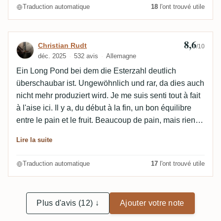
Traduction automatique
18
l'ont trouvé utile
8,6
Avis de Christian Rudt
Christian Rudt
/10
déc. 2025
532 avis
Allemagne
Ein Long Pond bei dem die Esterzahl deutlich
überschaubar ist. Ungewöhnlich und rar, da dies auch
nicht mehr produziert wird. Je me suis senti tout à fait
à l'aise ici. Il y a, du début à la fin, un bon équilibre
entre le pain et le fruit. Beaucoup de pain, mais rien
d'insupportable. Il est facile à siroter. Sur la base de
Lire la suite
l'Appleton, les fruits tropicaux s'épanouissent dans la
partie supérieure, tandis que les fruits et le sel
Traduction automatique
17
l'ont trouvé utile
s'épanouissent dans la partie inférieure. Un bel
équilibre en somme. Und ja das wirkt hier ganz schön
old school 😃
Plus d'avis (12) ↓
Ajouter votre note