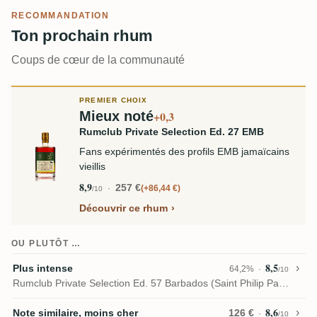
RECOMMANDATION
Ton prochain rhum
Coups de cœur de la communauté
PREMIER CHOIX
Mieux noté
+0,3
Rumclub Private Selection Ed. 27 EMB
Fans expérimentés des profils EMB jamaïcains
vieillis
8,9
257 €
+86,44 €
/10
Découvrir ce rhum
OU PLUTÔT …
8,5
Plus intense
64,2%
/10
Rumclub Private Selection Ed. 57 Barbados (Saint Philip Parish)
8,6
Note similaire, moins cher
126 €
/10