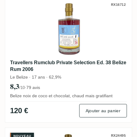
Travellers Rumclub Private Selection Ed.
RX16712
Travellers Rumclub Private Selection Ed. 38 Belize
Rum 2006
Le Belize · 17 ans · 62,9%
8,3
·
79 avis
/10
Belize noix de coco et chocolat, chaud mais gratifiant
120 €
Ajouter au panier
Rumclub Private Selection Ed. 55 (Navy 
RX24495
NOUVEAU