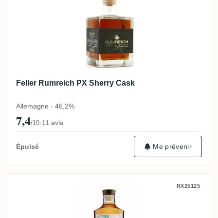
Feller Rumreich PX Sherry Cask
Allemagne · 46,2%
7,4
·
11 avis
/10
Me prévenir
Épuisé
Elixir Distillers of London Black Tot Rum
RX25125