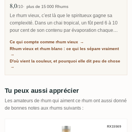
8,0
Note moyenne
/10
plus de 15 000 Rhums
Le rhum vieux, c'est là que le spiritueux gagne sa
complexité. Dans un chai tropical, un fût perd 6 à 10
pour cent de son contenu par évaporation chaque
année. C'est pourquoi un rhum caribéen de 8 ans
Ce qui compte comme rhum vieux
→
peut sembler plus profond qu'un scotch de 20 ans.
Rhum vieux et rhum blanc : ce qui les sépare vraiment
Cette page rassemble tous les rhums de RumX qui
→
ont passé un vrai séjour sous bois, avec les notes de
D'où vient la couleur, et pourquoi elle dit peu de chose
→
la communauté pour distinguer les rhums vraiment
mûrs des rhums simplement foncés.
Tu peux aussi apprécier
Les amateurs de rhum qui aiment ce rhum ont aussi donné
de bonnes notes aux rhums suivants :
Feller Rumreich PX Sherry Cask
RX15569