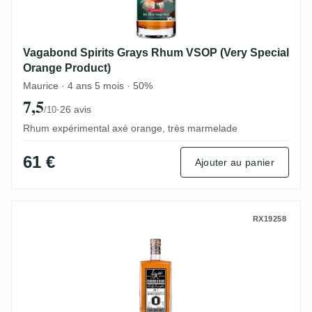
Vagabond Spirits Grays Rhum VSOP (Very Special
Orange Product)
Maurice · 4 ans 5 mois · 50%
7,5
·
26 avis
/10
Rhum expérimental axé orange, très marmelade
61 €
Ajouter au panier
MHOBA Rum JB 1 (Warehouse #1) 2019
RX19258