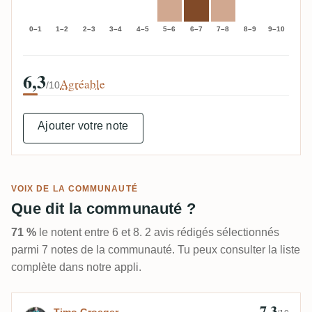
0–1
1–2
2–3
3–4
4–5
5–6
6–7
7–8
8–9
9–10
6,3
Agréable
/10
Ajouter votre note
VOIX DE LA COMMUNAUTÉ
Que dit la communauté ?
71 %
le notent entre 6 et 8. 2 avis rédigés sélectionnés
parmi 7 notes de la communauté. Tu peux consulter la liste
complète dans notre appli.
7,3