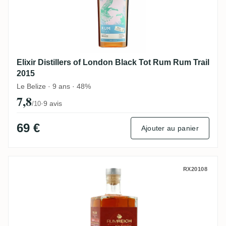
Elixir Distillers of London Black Tot Rum Rum Trail
2015
Le Belize · 9 ans · 48%
7,8
·
9 avis
/10
69 €
Ajouter au panier
Feller Rumreich Ruby Port Cask
RX20108