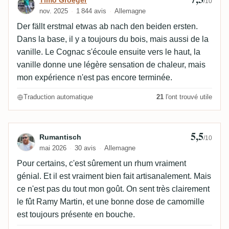
Avis de Timo Groeger
Timo Groeger
/10
nov. 2025
1 844 avis
Allemagne
Der fällt erstmal etwas ab nach den beiden ersten.
Dans la base, il y a toujours du bois, mais aussi de la
vanille. Le Cognac s'écoule ensuite vers le haut, la
vanille donne une légère sensation de chaleur, mais
mon expérience n'est pas encore terminée.
Traduction automatique
21
l'ont trouvé utile
5,5
Avis de Rumantisch
Rumantisch
/10
mai 2026
30 avis
Allemagne
Pour certains, c'est sûrement un rhum vraiment
génial. Et il est vraiment bien fait artisanalement. Mais
ce n'est pas du tout mon goût. On sent très clairement
le fût Ramy Martin, et une bonne dose de camomille
est toujours présente en bouche.