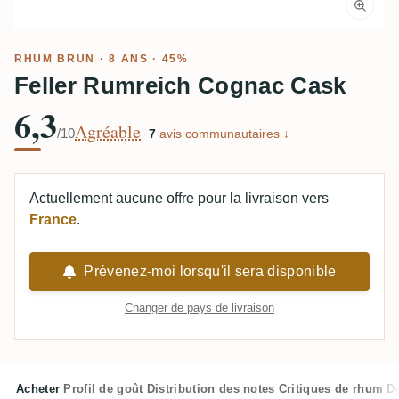
RHUM BRUN
· 8 ANS · 45%
Feller Rumreich Cognac Cask
6,3
Agréable
/10
·
7
avis communautaires ↓
Actuellement aucune offre pour la livraison vers
France
.
Prévenez-moi lorsqu'il sera disponible
Changer de pays de livraison
Acheter
Profil de goût
Distribution des notes
Critiques de rhum
D