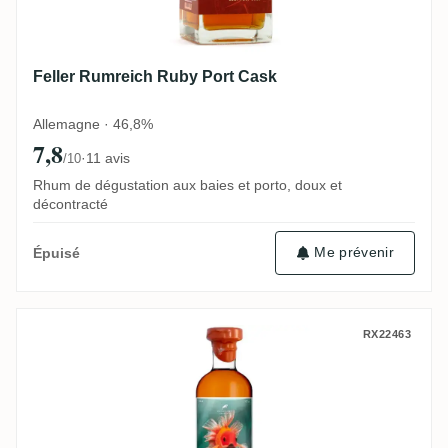
Feller Rumreich Ruby Port Cask
Allemagne · 46,8%
7,8
·
11 avis
/10
Rhum de dégustation aux baies et porto, doux et
décontracté
Me prévenir
Épuisé
Vagabond Spirits Grays Rhum VSOP (Very
RX22463