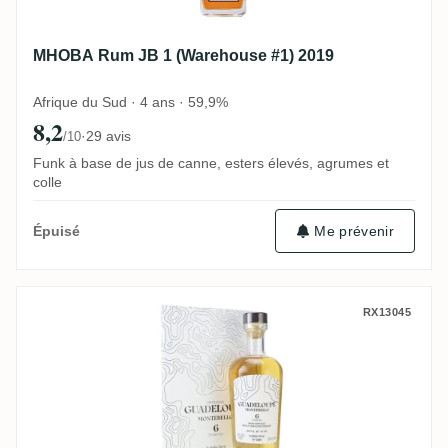
MHOBA Rum JB 1 (Warehouse #1) 2019
Afrique du Sud · 4 ans · 59,9%
8,2
·
29 avis
/10
Funk à base de jus de canne, esters élevés, agrumes et
colle
Me prévenir
Épuisé
Nobilis Carrere Montebello No. 22B 2015
RX13045