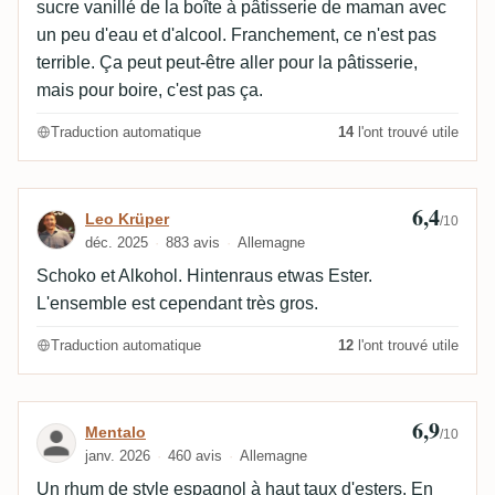
sucre vanillé de la boîte à pâtisserie de maman avec
un peu d'eau et d'alcool. Franchement, ce n'est pas
terrible. Ça peut peut-être aller pour la pâtisserie,
mais pour boire, c'est pas ça.
Traduction automatique
14
l'ont trouvé utile
6,4
Avis de Leo Krüper
Leo Krüper
/10
déc. 2025
883 avis
Allemagne
Schoko et Alkohol. Hintenraus etwas Ester.
L'ensemble est cependant très gros.
Traduction automatique
12
l'ont trouvé utile
6,9
Avis de Mentalo
Mentalo
/10
janv. 2026
460 avis
Allemagne
Un rhum de style espagnol à haut taux d'esters. En