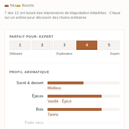
Nez
Bouche
7 des 12 ont laissé des impressions de dégustation détaillées · Clique
sur un arôme pour découvrir des rhums similaires
PARFAIT POUR: EXPERT
1
2
3
4
5
Débutant
Explorateur
Expert
PROFIL AROMATIQUE
Sucré & dessert
Mielleux
Épices
Vanillé
·
Épicé
Bois
Tanins
Fruits secs