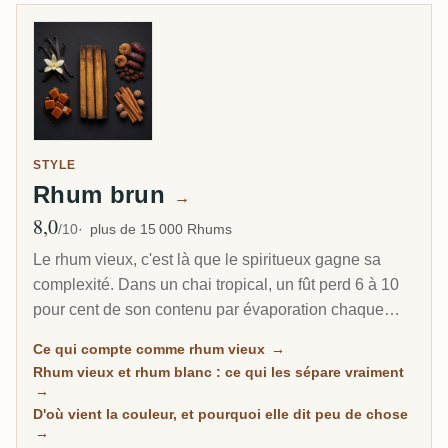
STYLE
Rhum brun
→
8,0
Note moyenne
/10
plus de 15 000 Rhums
Le rhum vieux, c'est là que le spiritueux gagne sa
complexité. Dans un chai tropical, un fût perd 6 à 10
pour cent de son contenu par évaporation chaque
année. C'est pourquoi un rhum caribéen de 8 ans
Ce qui compte comme rhum vieux
→
peut sembler plus profond qu'un scotch de 20 ans.
Rhum vieux et rhum blanc : ce qui les sépare vraiment
Cette page rassemble tous les rhums de RumX qui
→
ont passé un vrai séjour sous bois, avec les notes de
D'où vient la couleur, et pourquoi elle dit peu de chose
→
la communauté pour distinguer les rhums vraiment