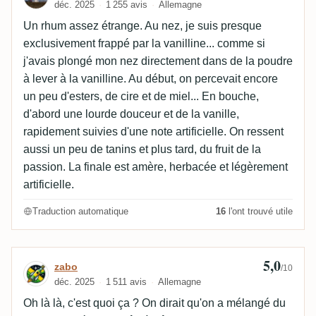
déc. 2025
1 255 avis
Allemagne
Un rhum assez étrange. Au nez, je suis presque
exclusivement frappé par la vanilline... comme si
j'avais plongé mon nez directement dans de la poudre
à lever à la vanilline. Au début, on percevait encore
un peu d'esters, de cire et de miel... En bouche,
d'abord une lourde douceur et de la vanille,
rapidement suivies d'une note artificielle. On ressent
aussi un peu de tanins et plus tard, du fruit de la
passion. La finale est amère, herbacée et légèrement
artificielle.
Traduction automatique
16
l'ont trouvé utile
5,0
Avis de zabo
zabo
/10
déc. 2025
1 511 avis
Allemagne
Oh là là, c'est quoi ça ? On dirait qu'on a mélangé du