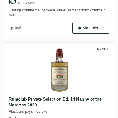
8,3
·
26 avis
/10
Uitvlugt continental herbacé, curieusement doux comme du
miel
Me prévenir
Épuisé
Rumclub Private Selection Ed. 14 Nanny o
RX7837
Rumclub Private Selection Ed. 14 Nanny of the
Maroons 2020
Plusieurs pays · 65,3%