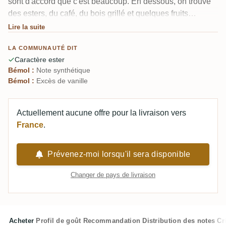
sont d'accord que c'est beaucoup. En dessous, on trouve
des esters, du café, du bois grillé et quelques fruits
tropicaux, mais une note synthétique, presque parfumée,
Lire la suite
traverse tout le rhum. Un rhum espagnol étrange, épicé,
LA COMMUNAUTÉ DIT
riche en esters, en brut de fût. Les curieux ont trouvé que
Caractère ester
ça valait le coup d'essayer une fois ; peu l'ont adoré.
Bémol :
Note synthétique
Bémol :
Excès de vanille
Actuellement aucune offre pour la livraison vers
France
.
Prévenez-moi lorsqu'il sera disponible
Changer de pays de livraison
Acheter
Profil de goût
Recommandation
Distribution des notes
Cr