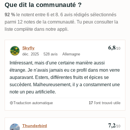
Que dit la communauté ?
92 %
le notent entre 6 et 8. 6 avis rédigés sélectionnés
parmi 12 notes de la communauté. Tu peux consulter la
liste complète dans notre appli.
6,8
Avis de Skyfly
Skyfly
/10
déc. 2025
528 avis
Allemagne
Intéressant, mais d'une certaine manière aussi
étrange. Je n'avais jamais eu ce profil dans mon verre
auparavant. Esters, différentes fruits et épices se
succèdent. Malheureusement, il y a constamment une
note un peu artificielle.
Traduction automatique
17
l'ont trouvé utile
7,2
Avis de Thunderbird
Thunderbird
/10