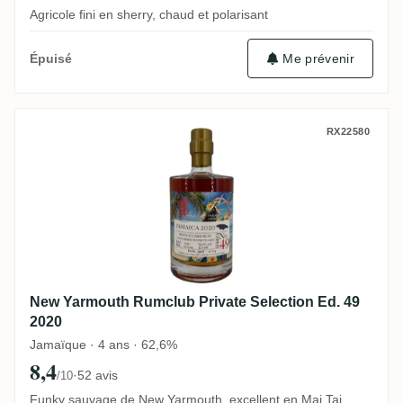
Agricole fini en sherry, chaud et polarisant
Me prévenir
Épuisé
New Yarmouth Rumclub Private Selection 
RX22580
New Yarmouth Rumclub Private Selection Ed. 49
2020
Jamaïque · 4 ans · 62,6%
8,4
·
52 avis
/10
Funky sauvage de New Yarmouth, excellent en Mai Tai