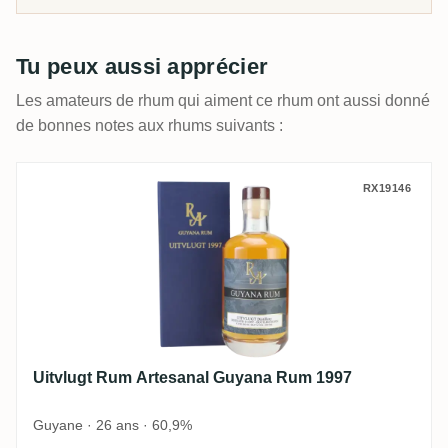
mûrs des rhums simplement foncés.
Tu peux aussi apprécier
Les amateurs de rhum qui aiment ce rhum ont aussi donné
de bonnes notes aux rhums suivants :
Uitvlugt Rum Artesanal Guyana Rum 1997
RX19146
Uitvlugt Rum Artesanal Guyana Rum 1997
Guyane · 26 ans · 60,9%