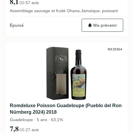
8,1
·
57 avis
/10
Assemblage sauvage et fruité Ghana-Jamaïque, puissant
Me prévenir
Épuisé
Romdeluxe Poisson Guadeloupe (Pueblo d
RX19354
Romdeluxe Poisson Guadeloupe (Pueblo del Ron
Nürnberg 2024) 2018
Guadeloupe · 5 ans · 63,1%
7,8
·
27 avis
/10