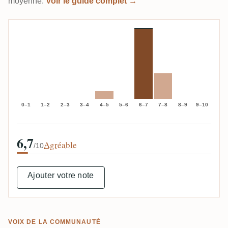
moyenne.
Voir le guide complet →
0–1
1–2
2–3
3–4
4–5
5–6
6–7
7–8
8–9
9–10
6,7
Agréable
/10
Ajouter votre note
VOIX DE LA COMMUNAUTÉ