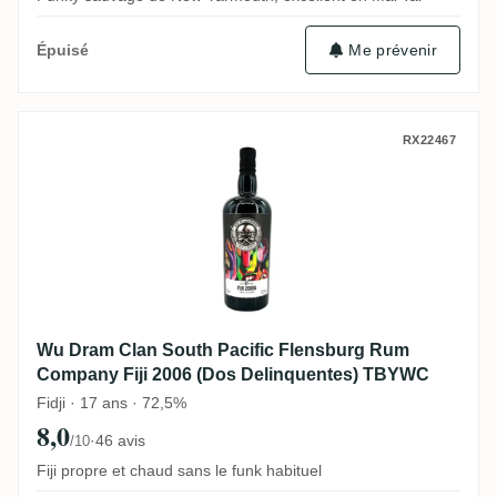
Me prévenir
Épuisé
Wu Dram Clan South Pacific Flensburg R
RX22467
Wu Dram Clan South Pacific Flensburg Rum
Company Fiji 2006 (Dos Delinquentes) TBYWC
Fidji · 17 ans · 72,5%
8,0
·
46 avis
/10
Fiji propre et chaud sans le funk habituel