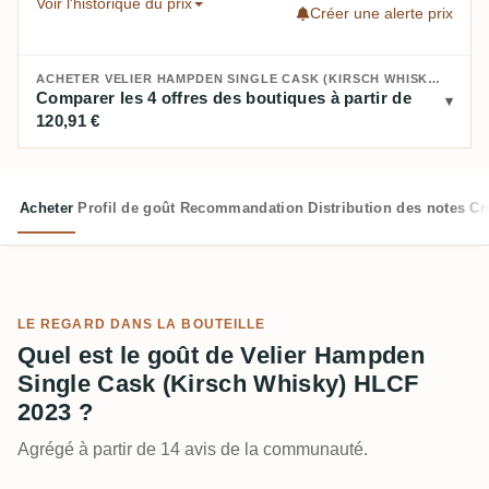
Voir l'historique du prix
Créer une alerte prix
ACHETER VELIER HAMPDEN SINGLE CASK (KIRSCH WHISKY) HLCF 2023 :
Comparer les 4 offres des boutiques à partir de
120,91 €
Acheter
Profil de goût
Recommandation
Distribution des notes
Cr
LE REGARD DANS LA BOUTEILLE
Quel est le goût de Velier Hampden
Single Cask (Kirsch Whisky) HLCF
2023 ?
Agrégé à partir de 14 avis de la communauté.