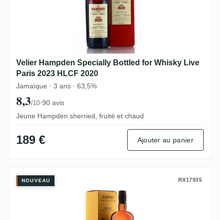
Velier Hampden Specially Bottled for Whisky Live
Paris 2023 HLCF 2020
Jamaïque · 3 ans · 63,5%
8,3
·
90 avis
/10
Jeune Hampden sherried, fruité et chaud
189 €
Ajouter au panier
Habitation Velier Hampden Spirits in the
RX17935
NOUVEAU