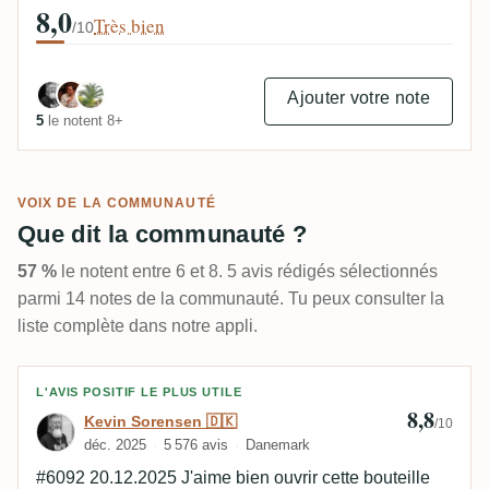
8,0
Très bien
/10
Ajouter votre note
5
le notent 8+
VOIX DE LA COMMUNAUTÉ
Que dit la communauté ?
57 %
le notent entre 6 et 8. 5 avis rédigés sélectionnés
parmi 14 notes de la communauté. Tu peux consulter la
liste complète dans notre appli.
Avis de Kevin Sorensen 🇩🇰
L'AVIS POSITIF LE PLUS UTILE
8,8
Kevin Sorensen 🇩🇰
/10
déc. 2025
5 576 avis
Danemark
#6092 20.12.2025 J'aime bien ouvrir cette bouteille