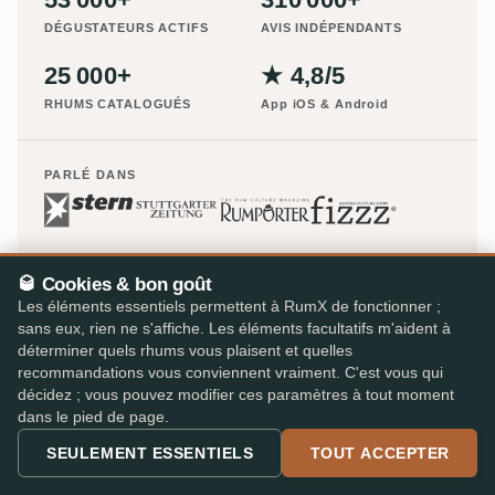
DÉGUSTATEURS ACTIFS
AVIS INDÉPENDANTS
25 000+
★ 4,8/5
RHUMS CATALOGUÉS
App iOS & Android
PARLÉ DANS
🥃 Cookies & bon goût
Les éléments essentiels permettent à RumX de fonctionner ;
sans eux, rien ne s'affiche. Les éléments facultatifs m'aident à
déterminer quels rhums vous plaisent et quelles
recommandations vous conviennent vraiment. C'est vous qui
décidez ; vous pouvez modifier ces paramètres à tout moment
dans le pied de page.
SEULEMENT ESSENTIELS
TOUT ACCEPTER
Le plus grand magasin de rhum d'Europe – 48 détaillants