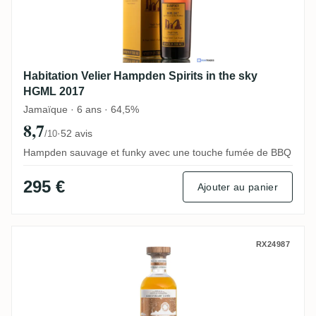
Habitation Velier Hampden Spirits in the sky
HGML 2017
Jamaïque · 6 ans · 64,5%
8,7
·
52 avis
/10
Hampden sauvage et funky avec une touche fumée de BBQ
295 €
Ajouter au panier
Swell de Spirits Hampden Anniversary Cu
RX24987