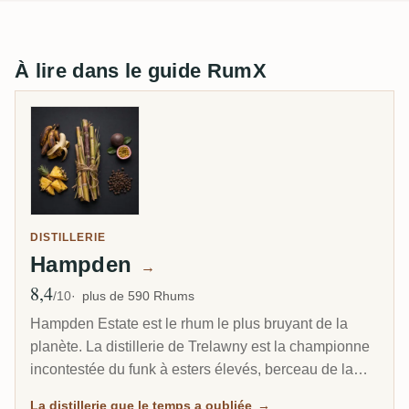
À lire dans le guide RumX
DISTILLERIE
Hampden
→
8,4
Note moyenne
/10
plus de 590 Rhums
Hampden Estate est le rhum le plus bruyant de la
planète. La distillerie de Trelawny est la championne
incontestée du funk à esters élevés, berceau de la
marque DOK qui pousse les esters jusqu'au plafond
La distillerie que le temps a oubliée
→