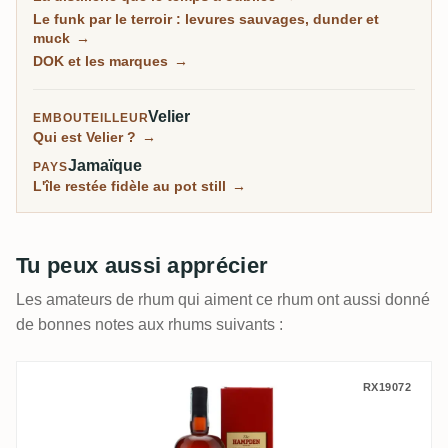
légal, et de loin la distillerie la plus notée sur RumX.
Le funk par le terroir : levures sauvages, dunder et
Familiale et 100 pour cent batch, elle n'a presque pas
muck
→
changé en un siècle, murs couverts de moisissures
DOK et les marques
→
compris.
Velier
EMBOUTEILLEUR
Qui est Velier ?
→
Jamaïque
PAYS
L'île restée fidèle au pot still
→
Tu peux aussi apprécier
Les amateurs de rhum qui aiment ce rhum ont aussi donné
de bonnes notes aux rhums suivants :
Velier Hampden Giuseppe Begnoni HLCF 
RX19072