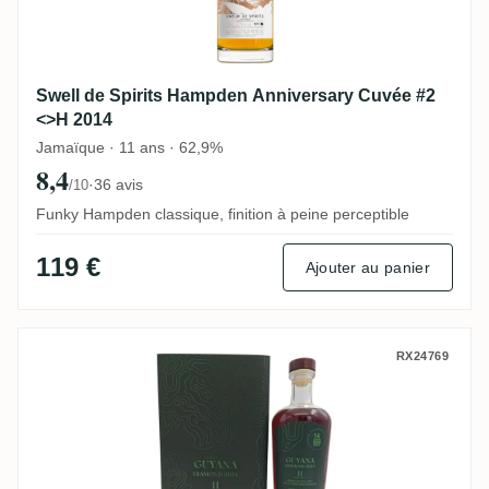
Swell de Spirits Hampden Anniversary Cuvée #2
<>H 2014
Jamaïque · 11 ans · 62,9%
8,4
·
36 avis
/10
Funky Hampden classique, finition à peine perceptible
119 €
Ajouter au panier
Nobilis Diamond No. 51 (14. GRF) REV 20
RX24769