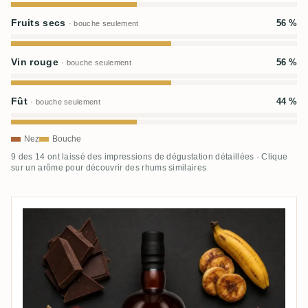
Fruits secs
56 %
· bouche seulement
Vin rouge
56 %
· bouche seulement
Fût
44 %
· bouche seulement
Nez
Bouche
9 des 14 ont laissé des impressions de dégustation détaillées · Clique
sur un arôme pour découvrir des rhums similaires