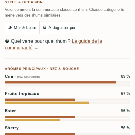
STYLE & OCCASION
Voici comment la communauté classe ce rhum. Chaque catégorie te
mène vers des rhums similaires.
🪵
Mûr & boisé
🥃
À déguster pur
🥃
Quel verre pour quel rhum ?
Le guide de la
communauté →
ARÔMES PRINCIPAUX · NEZ & BOUCHE
Cuir
89 %
· nez seulement
Fruits tropicaux
67 %
Ester
56 %
Sherry
56 %