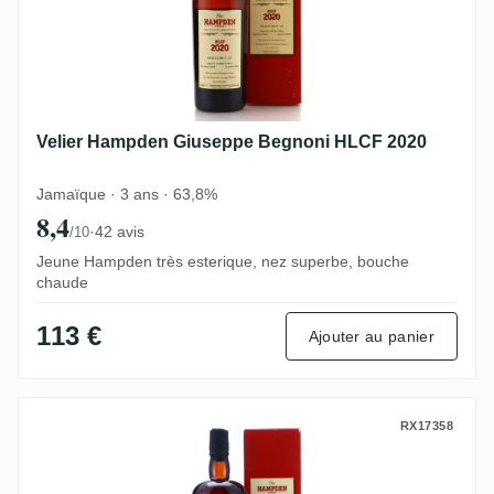
Velier Hampden Giuseppe Begnoni HLCF 2020
Jamaïque · 3 ans · 63,8%
8,4
·
42 avis
/10
Jeune Hampden très esterique, nez superbe, bouche
chaude
113 €
Ajouter au panier
Velier Hampden Specially Bottled for Whi
RX17358