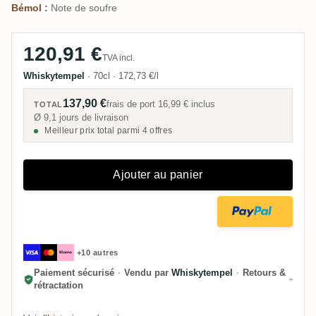
Bémol :
Note de soufre
120,91 €
TVA incl.
Whiskytempel
·
70cl
·
172,73 €/l
137,90 €
frais de port
16,99 €
inclus
TOTAL
Ø 9,1 jours de livraison
Meilleur prix total parmi 4 offres
Ajouter au panier
+10 autres
Paiement sécurisé
·
Vendu par
Whiskytempel
·
Retours &
rétractation