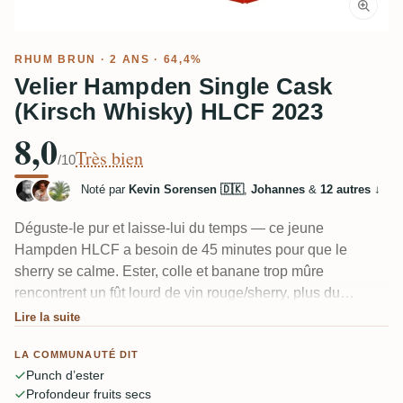
RHUM BRUN
· 2 ANS · 64,4%
Velier Hampden Single Cask
(Kirsch Whisky) HLCF 2023
8,0
Très bien
/10
Noté par
Kevin Sorensen 🇩🇰
,
Johannes
&
12 autres
↓
Déguste-le pur et laisse-lui du temps — ce jeune
Hampden HLCF a besoin de 45 minutes pour que le
sherry se calme. Ester, colle et banane trop mûre
rencontrent un fût lourd de vin rouge/sherry, plus du
caoutchouc, du bois rôti et une note de soufre qui divise.
Lire la suite
Ajoute de l'eau et les noix, fruits secs et chocolat prennent
LA COMMUNAUTÉ DIT
le devant. Bruyant, tannique et plein d'arêtes à 64,4 %.
Punch d’ester
Profondeur fruits secs