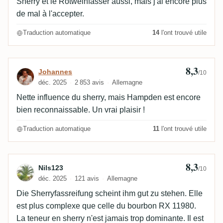
Sherry et le Rotweinfässer aussi, mais j'ai encore plus
de mal à l'accepter.
Traduction automatique
14
l'ont trouvé utile
8,3
Avis de Johannes
Johannes
/10
déc. 2025
2 853 avis
Allemagne
Nette influence du sherry, mais Hampden est encore
bien reconnaissable. Un vrai plaisir !
Traduction automatique
11
l'ont trouvé utile
8,3
Avis de Nils123
Nils123
/10
déc. 2025
121 avis
Allemagne
Die Sherryfassreifung scheint ihm gut zu stehen. Elle
est plus complexe que celle du bourbon RX 11980.
La teneur en sherry n'est jamais trop dominante. Il est