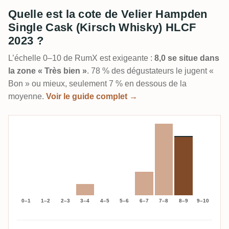
Quelle est la cote de Velier Hampden
Single Cask (Kirsch Whisky) HLCF
2023 ?
L’échelle 0–10 de RumX est exigeante :
8,0 se situe dans
la zone « Très bien »
. 78 % des dégustateurs le jugent «
Bon » ou mieux, seulement 7 % en dessous de la
moyenne.
Voir le guide complet →
0–1
1–2
2–3
3–4
4–5
5–6
6–7
7–8
8–9
9–10