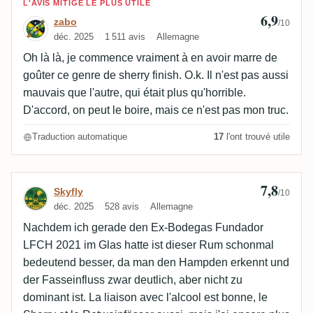
Avis de zabo
L'AVIS MITIGÉ LE PLUS UTILE
6,9
zabo
/10
déc. 2025
1 511 avis
Allemagne
Oh là là, je commence vraiment à en avoir marre de
goûter ce genre de sherry finish. O.k. Il n'est pas aussi
mauvais que l'autre, qui était plus qu'horrible.
D'accord, on peut le boire, mais ce n'est pas mon truc.
Traduction automatique
17
l'ont trouvé utile
7,8
Avis de Skyfly
Skyfly
/10
déc. 2025
528 avis
Allemagne
Nachdem ich gerade den Ex-Bodegas Fundador
LFCH 2021 im Glas hatte ist dieser Rum schonmal
bedeutend besser, da man den Hampden erkennt und
der Fasseinfluss zwar deutlich, aber nicht zu
dominant ist. La liaison avec l'alcool est bonne, le