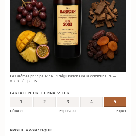
Les arômes principaux de 14 dégustations de la communauté —
visualisés par IA
PARFAIT POUR: CONNAISSEUR
1
2
3
4
5
Débutant
Explorateur
Expert
PROFIL AROMATIQUE