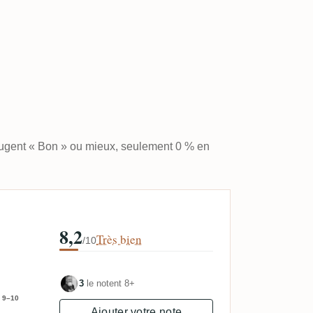
jugent « Bon » ou mieux, seulement 0 % en
8,2
Très bien
/10
3
le notent 8+
9–10
Ajouter votre note