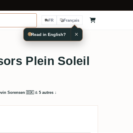
FR
Français
×
🌐
Read in English?
ors Plein Soleil
vin Sorensen 🇩🇰
&
5 autres
↓