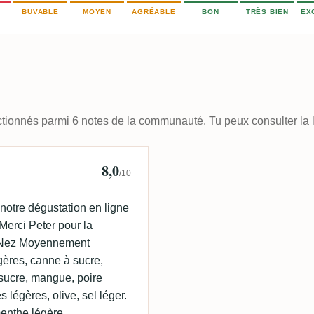
BUVABLE
MOYEN
AGRÉABLE
BON
TRÈS BIEN
EX
ectionnés parmi 6 notes de la communauté. Tu peux consulter la l
8,0
🇰
/10
notre dégustation en ligne
Merci Peter pour la
ns. Nez Moyennement
gères, canne à sucre,
sucre, mangue, poire
 légères, olive, sel léger.
enthe légère,