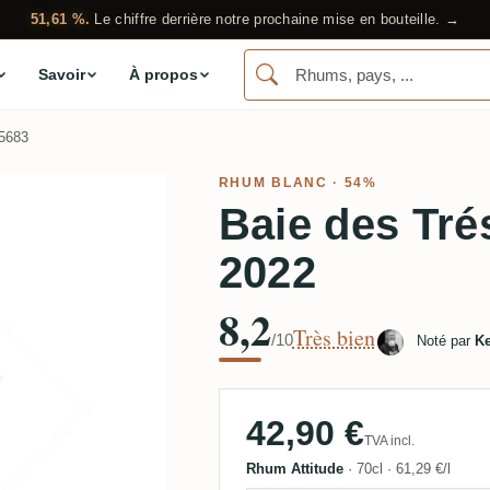
51,61 %.
Le chiffre derrière notre prochaine mise en bouteille. →
Savoir
À propos
5683
RHUM BLANC
· 54%
Baie des Trés
2022
8,2
Très bien
/10
Noté par
Ke
42,90 €
TVA incl.
Rhum Attitude
·
70cl
·
61,29 €/l