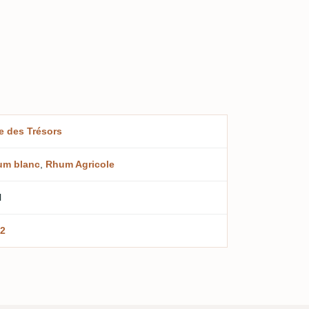
e des Trésors
um blanc
,
Rhum Agricole
l
2