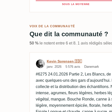
SOUS LA MOYENNE
VOIX DE LA COMMUNAUTÉ
Que dit la communauté ?
50 %
le notent entre 6 et 8. 1 avis rédigés sél
Avis de Kevin Sorensen 
Kevin Sorensen 🇩🇰
janv. 2026
5 576 avis
Danemark
#6275 24.01.2026 Partie 2, Les Blancs, de 
avec quelques-uns des gars d'aujourd'hui. 
collecte et la distribution des échantillo
intense, agrumes, fleurs légères, herbes lé
végétal, mangue. Bouche Ronde, canne à 
légère, moyennement épicée, florale, herbes
Finale Longue et chaude, canne à sucre, m