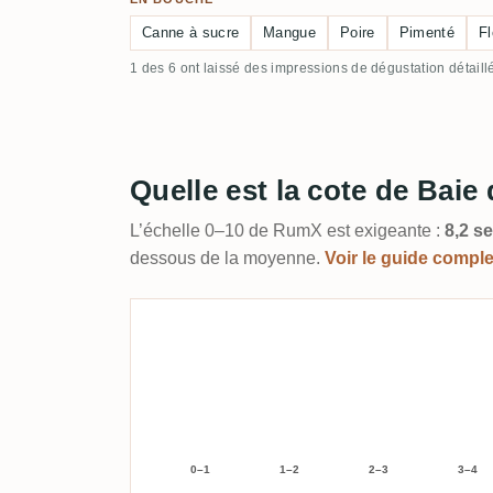
Canne à sucre
Mangue
Poire
Pimenté
Fl
1 des 6 ont laissé des impressions de dégustation détaill
Quelle est la cote de Baie 
L’échelle 0–10 de RumX est exigeante :
8,2 se
dessous de la moyenne.
Voir le guide compl
0–1
1–2
2–3
3–4