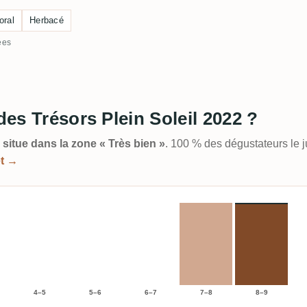
oral
Herbacé
ées
des Trésors Plein Soleil 2022 ?
 situe dans la zone « Très bien »
. 100 % des dégustateurs le 
et →
4–5
5–6
6–7
7–8
8–9