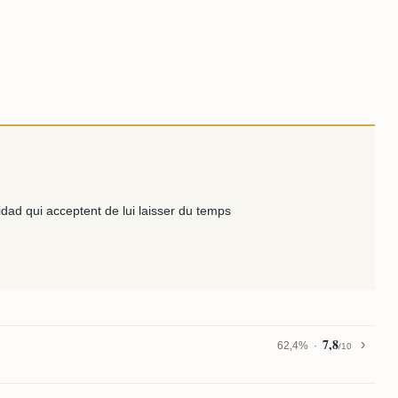
idad qui acceptent de lui laisser du temps
7,8
62,4%
/10