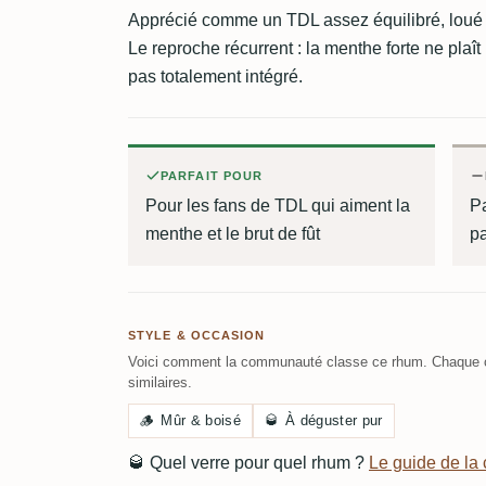
Apprécié comme un TDL assez équilibré, loué p
Le reproche récurrent : la menthe forte ne plaît 
pas totalement intégré.
PARFAIT POUR
Pour les fans de TDL qui aiment la
P
menthe et le brut de fût
pa
STYLE & OCCASION
Voici comment la communauté classe ce rhum. Chaque c
similaires.
🪵
Mûr & boisé
🥃
À déguster pur
🥃
Quel verre pour quel rhum ?
Le guide de l