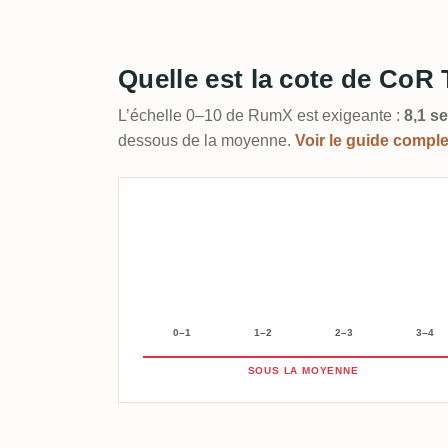
Quelle est la cote de CoR 
L’échelle 0–10 de RumX est exigeante :
8,1 se
dessous de la moyenne.
Voir le guide compl
0–1
1–2
2–3
3–4
SOUS LA MOYENNE