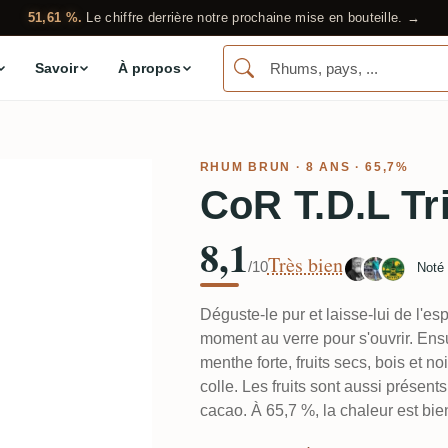
51,61 %.
Le chiffre derrière notre prochaine mise en bouteille. →
Savoir
À propos
RHUM BRUN
· 8 ANS · 65,7%
CoR T.D.L Tr
8,1
Très bien
/10
Noté
Déguste-le pur et laisse-lui de l'e
moment au verre pour s'ouvrir. Ens
menthe forte, fruits secs, bois et n
colle. Les fruits sont aussi présent
cacao. À 65,7 %, la chaleur est bie