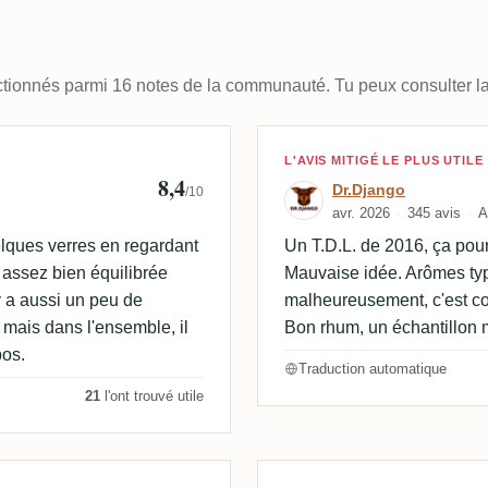
lectionnés parmi 16 notes de la communauté. Tu peux consulter la
🇰
Avis de Dr.Djan
L'AVIS MITIGÉ LE PLUS UTILE
8,4
Dr.Django
/10
avr. 2026
345 avis
A
ques verres en regardant
Un T.D.L. de 2016, ça pourr
 assez bien équilibrée
Mauvaise idée. Arômes typi
 y a aussi un peu de
malheureusement, c'est c
mais dans l'ensemble, il
Bon rhum, un échantillon m
pos.
Traduction automatique
21
l'ont trouvé utile