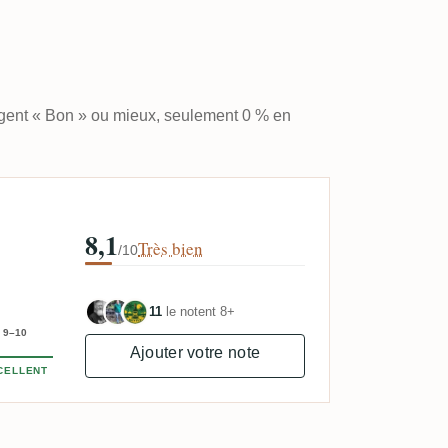
ugent « Bon » ou mieux, seulement 0 % en
8,1
Très bien
/10
11
le notent 8+
9–10
Ajouter votre note
CELLENT