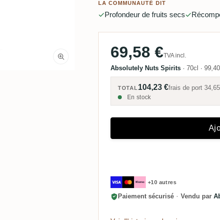
LA COMMUNAUTÉ DIT
Profondeur de fruits secs
Récompe
69,58 €
TVA incl.
Absolutely Nuts Spirits
·
70cl
·
99,40
104,23 €
frais de port
34,65
TOTAL
En stock
Ajo
+10 autres
Paiement sécurisé
·
Vendu par
Ab