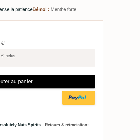
nse la patience
Bémol :
Menthe forte
 €/l
 €
inclus
uter au panier
solutely Nuts Spirits
·
Retours & rétractation