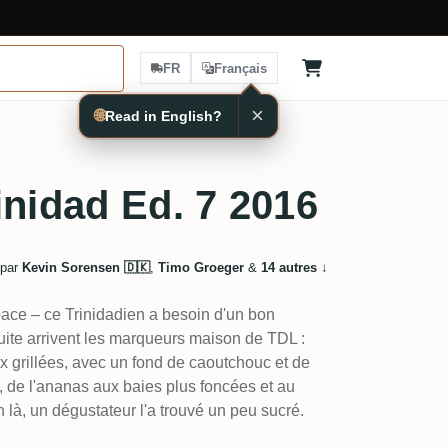
FR
Français
×
🌐
Read in English?
inidad Ed. 7 2016
 par
Kevin Sorensen 🇩🇰
,
Timo Groeger
&
14 autres
↓
space – ce Trinidadien a besoin d'un bon
uite arrivent les marqueurs maison de TDL :
oix grillées, avec un fond de caoutchouc et de
s, de l'ananas aux baies plus foncées et au
n là, un dégustateur l'a trouvé un peu sucré.