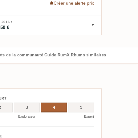
Créer une alerte prix
2016 :
,58 €
ats de la communauté
Guide RumX
Rhums similaires
ERT
2
3
4
5
Explorateur
Expert
E