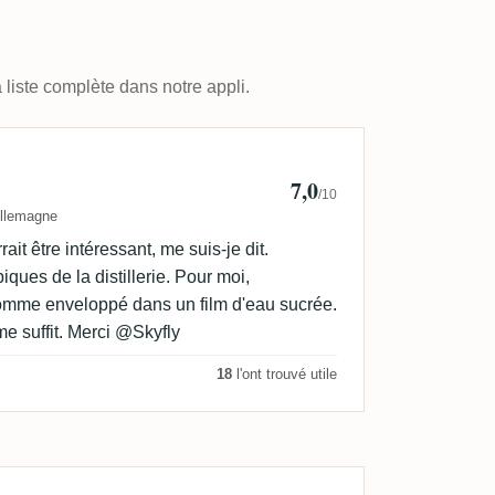
 liste complète dans notre appli.
go
7,0
/10
llemagne
ait être intéressant, me suis-je dit.
ques de la distillerie. Pour moi,
omme enveloppé dans un film d'eau sucrée.
e suffit. Merci @Skyfly
18
l'ont trouvé utile