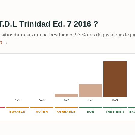
T.D.L Trinidad Ed. 7 2016 ?
 situe dans la zone « Très bien »
. 93 % des dégustateurs le j
et →
4–5
5–6
6–7
7–8
8–9
BUVABLE
MOYEN
AGRÉABLE
BON
TRÈS BIEN
EX