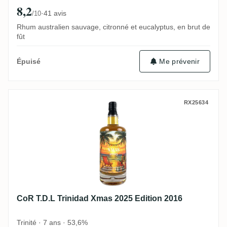
8,2
·
41 avis
/10
Rhum australien sauvage, citronné et eucalyptus, en brut de
fût
Me prévenir
Épuisé
CoR T.D.L Trinidad Xmas 2025 Edition 201
RX25634
CoR T.D.L Trinidad Xmas 2025 Edition 2016
Trinité · 7 ans · 53,6%