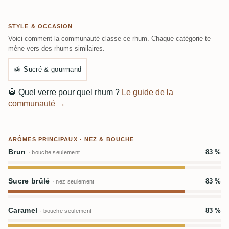
STYLE & OCCASION
Voici comment la communauté classe ce rhum. Chaque catégorie te
mène vers des rhums similaires.
🍯
Sucré & gourmand
🥃
Quel verre pour quel rhum ?
Le guide de la
communauté →
ARÔMES PRINCIPAUX · NEZ & BOUCHE
Brun
83 %
· bouche seulement
Sucre brûlé
83 %
· nez seulement
Caramel
83 %
· bouche seulement