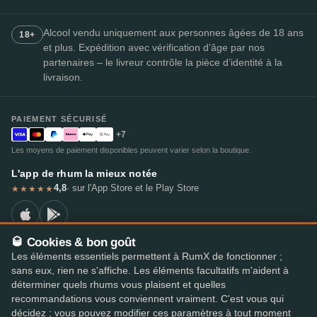
Alcool vendu uniquement aux personnes âgées de 18 ans
18+
et plus. Expédition avec vérification d’âge par nos
partenaires – le livreur contrôle la pièce d’identité à la
livraison.
PAIEMENT SÉCURISÉ
+7
Les moyens de paiement disponibles peuvent varier selon la boutique.
L'app de rhum la mieux notée
4,8
· sur l'App Store et le Play Store
★★★★★
🥃 Cookies & bon goût
Les éléments essentiels permettent à RumX de fonctionner ;
© 2026 RumX
sans eux, rien ne s'affiche. Les éléments facultatifs m'aident à
RumX® est une marque de l'Union européenne enregistrée (EUTM n° 018407164).
déterminer quels rhums vous plaisent et quelles
Mentions légales
Politique de confidentialité
recommandations vous conviennent vraiment. C'est vous qui
Préférences en matière de cookies
Conditions générales
décidez ; vous pouvez modifier ces paramètres à tout moment