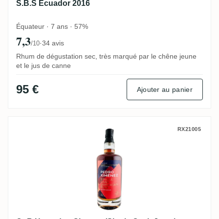
S.B.S Ecuador 2016
Équateur · 7 ans · 57%
7,3
·
34 avis
/10
Rhum de dégustation sec, très marqué par le chêne jeune
et le jus de canne
95 €
Ajouter au panier
CoR Hampden Oloroso (Single Cask Jama
RX21005