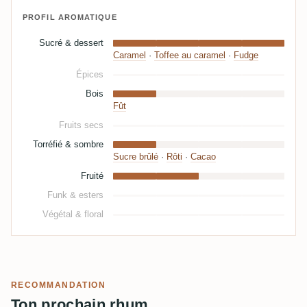
PROFIL AROMATIQUE
Sucré & dessert
Caramel
·
Toffee au caramel
·
Fudge
Épices
Bois
Fût
Fruits secs
Torréfié & sombre
Sucre brûlé
·
Rôti
·
Cacao
Fruité
Funk & esters
Végétal & floral
RECOMMANDATION
Ton prochain rhum