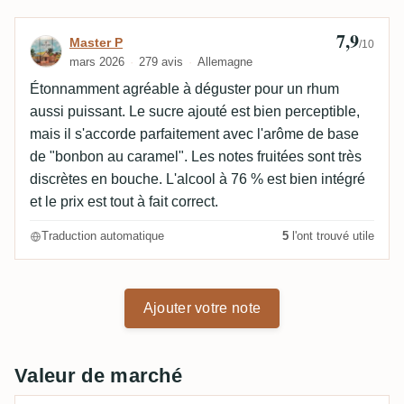
7,9
Avis de Master P
Master P
/10
mars 2026
279 avis
Allemagne
Étonnamment agréable à déguster pour un rhum
aussi puissant. Le sucre ajouté est bien perceptible,
mais il s'accorde parfaitement avec l'arôme de base
de "bonbon au caramel". Les notes fruitées sont très
discrètes en bouche. L'alcool à 76 % est bien intégré
et le prix est tout à fait correct.
Traduction automatique
5
l'ont trouvé utile
Ajouter votre note
Valeur de marché