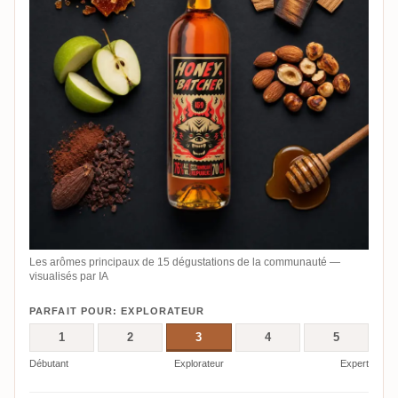
Les arômes principaux de 15 dégustations de la communauté —
visualisés par IA
PARFAIT POUR: EXPLORATEUR
1
2
3
4
5
Débutant
Explorateur
Expert