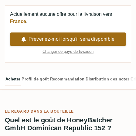
Actuellement aucune offre pour la livraison vers
France
.
Prévenez-moi lorsqu'il sera disponible
Changer de pays de livraison
Acheter
Profil de goût
Recommandation
Distribution des notes
Cr
LE REGARD DANS LA BOUTEILLE
Quel est le goût de HoneyBatcher
GmbH Dominican Republic 152 ?