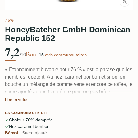
76%
HoneyBatcher GmbH Dominican
Republic 152
7,2
Bon
/10
·
15
avis communautaires ↓
« Étonnamment buvable pour 76 % » est la phrase que les
membres répètent. Au nez, caramel bonbon et sirop, en
bouche un mélange de pomme verte et encore ce toffee, le
sucre ajouté adoucit la brûlure pour ne pas brûler.
Quelques dégustateurs notent que le fruit reste discret et
Lire la suite
qu'il manque de profondeur — c'est plus un gros blast
LA COMMUNAUTÉ DIT
sucré qu'un rhum de dégustation à analyser.
Chaleur 76% domptée
Nez caramel bonbon
Bémol :
Sucre ajouté