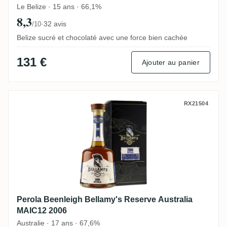
Le Belize · 15 ans · 66,1%
8,3
·
32 avis
/10
Belize sucré et chocolaté avec une force bien cachée
131 €
Ajouter au panier
Perola Beenleigh Bellamy's Reserve Austr
RX21504
Perola Beenleigh Bellamy's Reserve Australia
MAIC12 2006
Australie · 17 ans · 67,6%