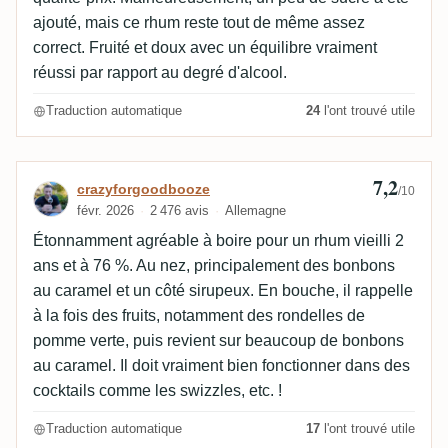
ajouté, mais ce rhum reste tout de même assez
correct. Fruité et doux avec un équilibre vraiment
réussi par rapport au degré d'alcool.
Traduction automatique
24
l'ont trouvé utile
7,2
Avis de crazyforgoodbooze
crazyforgoodbooze
/10
févr. 2026
2 476 avis
Allemagne
Étonnamment agréable à boire pour un rhum vieilli 2
ans et à 76 %. Au nez, principalement des bonbons
au caramel et un côté sirupeux. En bouche, il rappelle
à la fois des fruits, notamment des rondelles de
pomme verte, puis revient sur beaucoup de bonbons
au caramel. Il doit vraiment bien fonctionner dans des
cocktails comme les swizzles, etc. !
Traduction automatique
17
l'ont trouvé utile