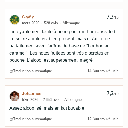
7,3
Avis de Skyfly
Skyfly
/10
mars 2026
528 avis
Allemagne
Incroyablement facile à boire pour un rhum aussi fort.
Le sucre ajouté est bien présent, mais il s'accorde
parfaitement avec l'arôme de base de "bonbon au
caramel". Les notes fruitées sont très discrètes en
bouche. L'alcool est superbement intégré.
Traduction automatique
14
l'ont trouvé utile
7,2
Avis de Johannes
Johannes
/10
févr. 2026
2 853 avis
Allemagne
Assez alcoolisé, mais en fait buvable.
Traduction automatique
12
l'ont trouvé utile