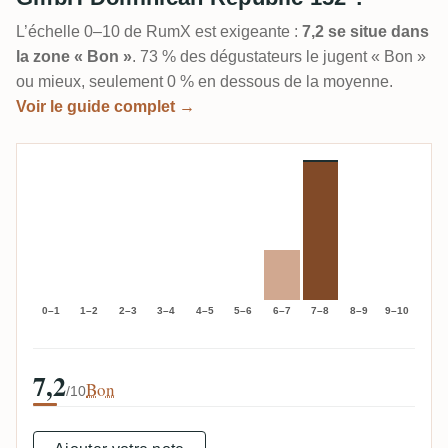
L’échelle 0–10 de RumX est exigeante :
7,2 se situe dans
la zone « Bon »
. 73 % des dégustateurs le jugent « Bon »
ou mieux, seulement 0 % en dessous de la moyenne.
Voir le guide complet →
0–1
1–2
2–3
3–4
4–5
5–6
6–7
7–8
8–9
9–10
7,2
Bon
/10