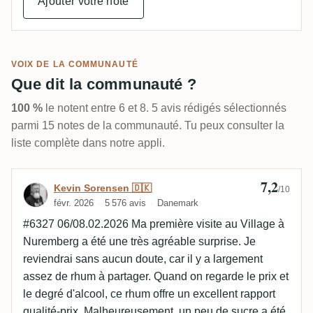
Ajouter votre note
VOIX DE LA COMMUNAUTÉ
Que dit la communauté ?
100 %
le notent entre 6 et 8. 5 avis rédigés sélectionnés
parmi 15 notes de la communauté. Tu peux consulter la
liste complète dans notre appli.
7,2
Avis de Kevin Sorensen 🇩🇰
Kevin Sorensen 🇩🇰
/10
févr. 2026
5 576 avis
Danemark
#6327 06/08.02.2026 Ma première visite au Village à
Nuremberg a été une très agréable surprise. Je
reviendrai sans aucun doute, car il y a largement
assez de rhum à partager. Quand on regarde le prix et
le degré d'alcool, ce rhum offre un excellent rapport
qualité-prix. Malheureusement, un peu de sucre a été