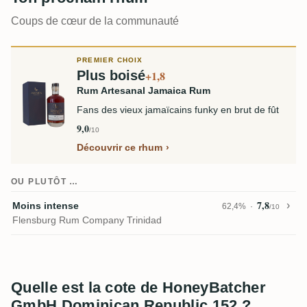
Coups de cœur de la communauté
PREMIER CHOIX
Plus boisé
+1,8
Rum Artesanal Jamaica Rum
Fans des vieux jamaïcains funky en brut de fût
9,0
/10
Découvrir ce rhum
OU PLUTÔT …
7,8
Moins intense
62,4%
/10
Flensburg Rum Company Trinidad
Quelle est la cote de HoneyBatcher
GmbH Dominican Republic 152 ?