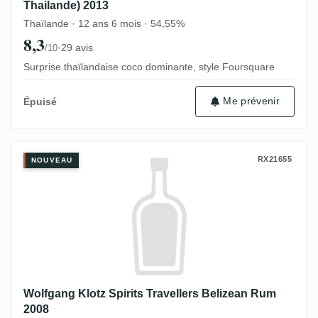
Thailande) 2013
Thaïlande · 12 ans 6 mois · 54,55%
8,3
·
29 avis
/10
Surprise thaïlandaise coco dominante, style Foursquare
Me prévenir
Épuisé
Wolfgang Klotz Spirits Travellers Belize
RX21655
NOUVEAU
Wolfgang Klotz Spirits Travellers Belizean Rum
2008