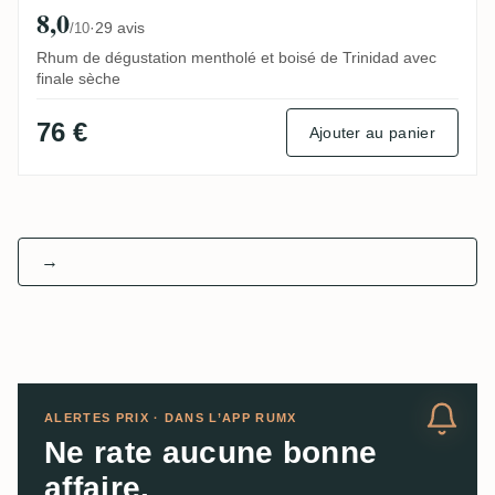
8,0
·
29 avis
/10
Rhum de dégustation mentholé et boisé de Trinidad avec
finale sèche
76 €
Ajouter au panier
→
ALERTES PRIX · DANS L’APP RUMX
Ne rate aucune bonne
affaire.