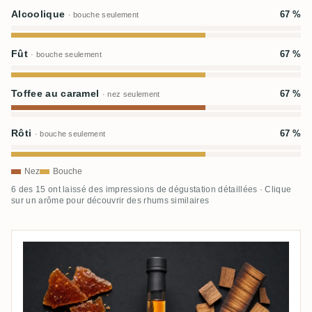
Alcoolique
67 %
· bouche seulement
Fût
67 %
· bouche seulement
Toffee au caramel
67 %
· nez seulement
Rôti
67 %
· bouche seulement
Nez
Bouche
6 des 15 ont laissé des impressions de dégustation détaillées · Clique
sur un arôme pour découvrir des rhums similaires