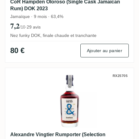
CoR Hampden Oloroso (Single Cask Jamaican
Rum) DOK 2023
Jamaïque · 9 mois · 63,4%
7,2
·
29 avis
/10
Nez funky DOK, finale chaude et tranchante
80 €
Ajouter au panier
Alexandre Vingtier Rumporter (Selection 
RX25705
Alexandre Vingtier Rumporter (Selection