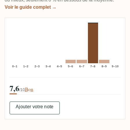
Voir le guide complet →
0–1
1–2
2–3
3–4
4–5
5–6
6–7
7–8
8–9
9–10
7,6
Bon
/10
Ajouter votre note