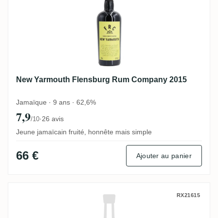
New Yarmouth Flensburg Rum Company 2015
Jamaïque · 9 ans · 62,6%
7,9
·
26 avis
/10
Jeune jamaïcain fruité, honnête mais simple
66 €
Ajouter au panier
Hampden Flensburg Rum Company The Bo
RX21615