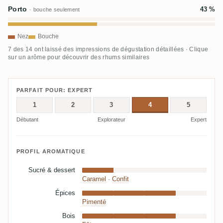
Porto
43 %
· bouche seulement
Nez
Bouche
7 des 14 ont laissé des impressions de dégustation détaillées · Clique
sur un arôme pour découvrir des rhums similaires
PARFAIT POUR: EXPERT
1
2
3
4
5
Débutant
Explorateur
Expert
PROFIL AROMATIQUE
Sucré & dessert
Caramel
·
Confit
Épices
Pimenté
Bois