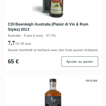
CDI Beenleigh Australia (Plaisir di Vin & Rum
Stylez) 2013
Australie · 9 ans 6 mois · 57,7%
7,7
·
26 avis
/10
Aussie mentholé et herbacé avec des fruits jaunes éclatants
65 €
Ajouter au panier
South Pacific Rum Artesanal Fiji Rum FS
RX15398