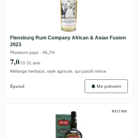
Flensburg Rum Company African & Asian Fusion
2023
Plusieurs pays · 45,2%
7,0
·
31 avis
/10
Mélange herbacé, style agricole, qui paraît mince
Me prévenir
Épuisé
CDI Beenleigh Australia (Plaisir di Vin & 
RX17308