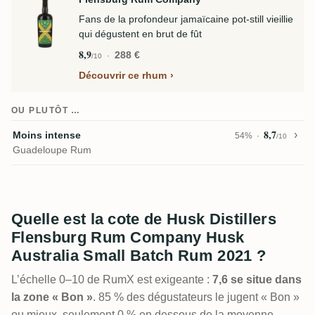
Fans de la profondeur jamaïcaine pot-still vieillie
qui dégustent en brut de fût
8,9
288 €
/10
Découvrir ce rhum
OU PLUTÔT …
8,7
Moins intense
54%
/10
Guadeloupe Rum
Quelle est la cote de Husk Distillers
Flensburg Rum Company Husk
Australia Small Batch Rum 2021 ?
L’échelle 0–10 de RumX est exigeante :
7,6 se situe dans
la zone « Bon »
. 85 % des dégustateurs le jugent « Bon »
ou mieux, seulement 0 % en dessous de la moyenne.