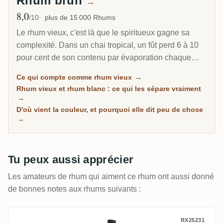
Rhum brun
→
8,0
Note moyenne
/10
plus de 15 000 Rhums
Le rhum vieux, c'est là que le spiritueux gagne sa
complexité. Dans un chai tropical, un fût perd 6 à 10
pour cent de son contenu par évaporation chaque
année. C'est pourquoi un rhum caribéen de 8 ans
Ce qui compte comme rhum vieux
→
peut sembler plus profond qu'un scotch de 20 ans.
Rhum vieux et rhum blanc : ce qui les sépare vraiment
Cette page rassemble tous les rhums de RumX qui
→
ont passé un vrai séjour sous bois, avec les notes de
D'où vient la couleur, et pourquoi elle dit peu de chose
→
la communauté pour distinguer les rhums vraiment
mûrs des rhums simplement foncés.
Tu peux aussi apprécier
Les amateurs de rhum qui aiment ce rhum ont aussi donné
de bonnes notes aux rhums suivants :
T.D.L Flensburg Rum Company Trinidad 2
RX25231