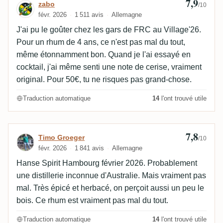
7,9
Avis de zabo
zabo
/10
févr. 2026
1 511 avis
Allemagne
J'ai pu le goûter chez les gars de FRC au Village'26.
Pour un rhum de 4 ans, ce n'est pas mal du tout,
même étonnamment bon. Quand je l'ai essayé en
cocktail, j'ai même senti une note de cerise, vraiment
original. Pour 50€, tu ne risques pas grand-chose.
Traduction automatique
14
l'ont trouvé utile
7,8
Avis de Timo Groeger
Timo Groeger
/10
févr. 2026
1 841 avis
Allemagne
Hanse Spirit Hambourg février 2026. Probablement
une distillerie inconnue d'Australie. Mais vraiment pas
mal. Très épicé et herbacé, on perçoit aussi un peu le
bois. Ce rhum est vraiment pas mal du tout.
Traduction automatique
14
l'ont trouvé utile