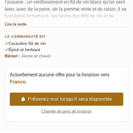
l'assume : un vieillissement en fût de vin blanc qu'on sent
bien, avec de la poire, de la pomme verte et du raisin. Il se
boit épicé et herbacé, les tanins des fûts de vin et de
bourbon lui donnent du corps. À 57 % et seulement quatre
Lire la suite
ans, il est jeune et un peu sauvage, mais un trait d'eau fait
LA COMMUNAUTÉ DIT
ressortir les raisins.
Caractère fût de vin
Épicé et herbacé
Bémol :
Jeune et chaud
Actuellement aucune offre pour la livraison vers
France
.
Prévenez-moi lorsqu'il sera disponible
Changer de pays de livraison