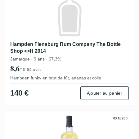
Hampden Flensburg Rum Company The Bottle
Shop <>H 2014
Jamaïque · 9 ans · 67,3%
8,6
·
64 avis
/10
Hampden funky en brut de fût, ananas et colle
140 €
Ajouter au panier
Flensburg Rum Company African & Asian 
RX18230