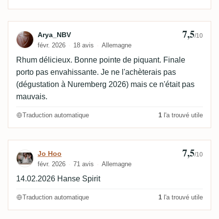
7,5
Avis de Arya_NBV
Arya_NBV
/10
févr. 2026
18 avis
Allemagne
Rhum délicieux. Bonne pointe de piquant. Finale
porto pas envahissante. Je ne l'achèterais pas
(dégustation à Nuremberg 2026) mais ce n'était pas
mauvais.
Traduction automatique
1
l'a trouvé utile
7,5
Avis de Jo Hoo
Jo Hoo
/10
févr. 2026
71 avis
Allemagne
14.02.2026 Hanse Spirit
Traduction automatique
1
l'a trouvé utile