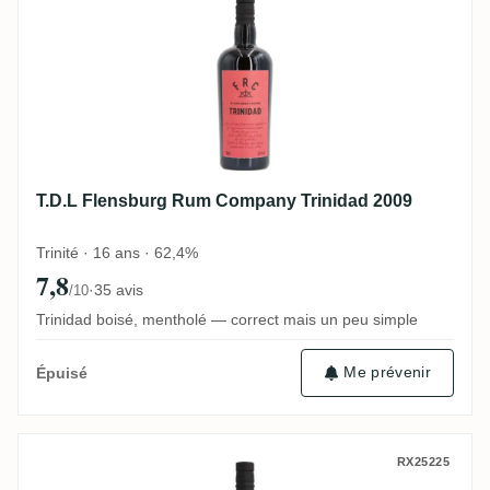
T.D.L Flensburg Rum Company Trinidad 2009
Trinité · 16 ans · 62,4%
7,8
·
35 avis
/10
Trinidad boisé, mentholé — correct mais un peu simple
Me prévenir
Épuisé
New Yarmouth Flensburg Rum Company 2
RX25225