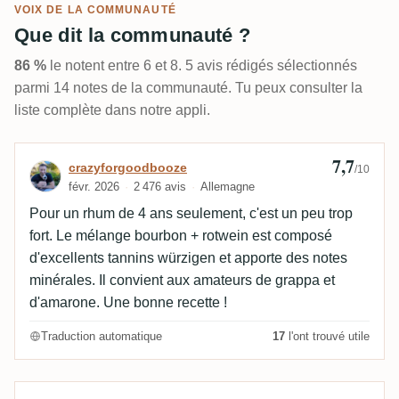
VOIX DE LA COMMUNAUTÉ
Que dit la communauté ?
86 %
le notent entre 6 et 8. 5 avis rédigés sélectionnés
parmi 14 notes de la communauté. Tu peux consulter la
liste complète dans notre appli.
7,7
Avis de crazyforgoodbooze
crazyforgoodbooze
/10
févr. 2026
2 476 avis
Allemagne
Pour un rhum de 4 ans seulement, c'est un peu trop
fort. Le mélange bourbon + rotwein est composé
d'excellents tannins würzigen et apporte des notes
minérales. Il convient aux amateurs de grappa et
d'amarone. Une bonne recette !
Traduction automatique
17
l'ont trouvé utile