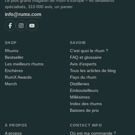
Le plus grand magasin de rhum d'Europe – 48 détaillants
spécialisés, 310 000 avis, un panier.
info@rumx.com
SHOP
SAVOIR
Rhums
C'est quoi le rhum ?
Bestseller
FAQ et glossaire
Les meilleurs rhums
Avis d'experts
Enchères
Tous les articles de blog
RumX Awards
Pays du rhum
Merch
Distilleries
Embouteilleurs
Millésimes
Index des rhums
Baisses de prix
À PROPOS
CONTACT INFO
A propos
Où est ma commande ?