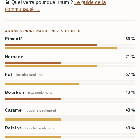
🥃
Quel verre pour quel rhum ?
Le guide de la
communauté →
ARÔMES PRINCIPAUX · NEZ & BOUCHE
Pimenté
86 %
Herbacé
71 %
Fût
57 %
· bouche seulement
Bourbon
43 %
· nez seulement
Caramel
43 %
· bouche seulement
Raisins
43 %
· bouche seulement