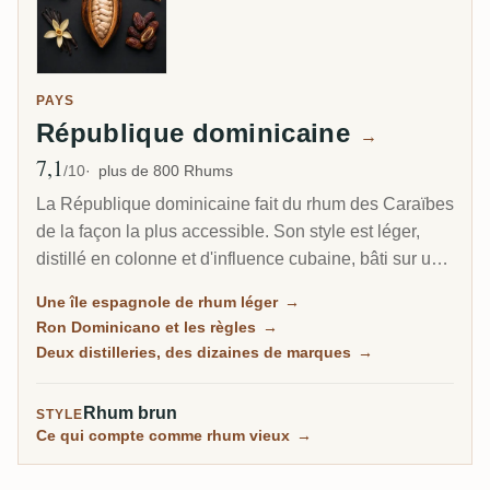
PAYS
République dominicaine
→
7,1
Note moyenne
/10
plus de 800 Rhums
La République dominicaine fait du rhum des Caraïbes
de la façon la plus accessible. Son style est léger,
distillé en colonne et d'influence cubaine, bâti sur un
long vieillissement à la chaleur tropicale plutôt que
Une île espagnole de rhum léger
→
sur le funk lourd de la Jamaïque ou de la Guyane.
Ron Dominicano et les règles
→
Des dizaines de marques familières remplissent les
Deux distilleries, des dizaines de marques
→
rayons, et pourtant presque toutes proviennent de
deux grandes distilleries seulement.
Rhum brun
STYLE
Ce qui compte comme rhum vieux
→