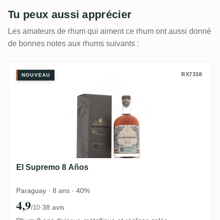
Tu peux aussi apprécier
Les amateurs de rhum qui aiment ce rhum ont aussi donné
de bonnes notes aux rhums suivants :
El Supremo 8 Años
RX7338
NOUVEAU
El Supremo 8 Años
Paraguay · 8 ans · 40%
4,9
·
38 avis
/10