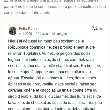
25 %
le notent entre 6 et 8. 1 avis rédigés sélectionnés
parmi 4 notes de la communauté. Tu peux consulter la liste
complète dans notre appli.
7,2
Avis de Felix Reiber
Felix Reiber
/10
mai 2026
101 avis
Allemagne
Hier, j'ai dégusté un rhum peu excitant de la
République dominicaine, très probablement sucré
(environ 16g/Litre). Au nez, je perçois des notes
légèrement fruitées avec du chêne, caramel, raisin
sec, datte, chocolat, vanille et abricot sec. En bouche,
le sucre ajouté apporte une douceur collante au
départ. Ensuite, j'ai des notes fruitées, des touches
épicées et de noix, vanille, datte séchée, raisin sec,
caramel, chêne et chocolat. La finale courte offre du
sirop d'érable, du bois, du caramel, des fruits secs, de
la vanille, du chocolat au lait et du raisin sec. Très peu
spectaculaire, mais bien adapté aux débutants qui