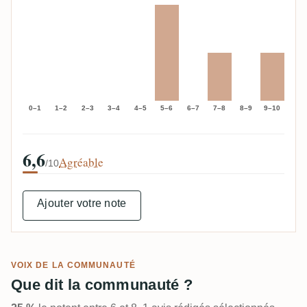
0–1
1–2
2–3
3–4
4–5
5–6
6–7
7–8
8–9
9–10
6,6
Agréable
/10
Ajouter votre note
VOIX DE LA COMMUNAUTÉ
Que dit la communauté ?