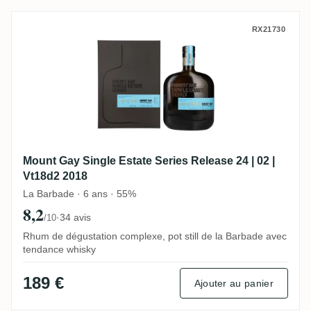
Mount Gay Single Estate Series Release 24
RX21730
Mount Gay Single Estate Series Release 24 | 02 |
Vt18d2 2018
La Barbade · 6 ans · 55%
8,2
·
34 avis
/10
Rhum de dégustation complexe, pot still de la Barbade avec
tendance whisky
189 €
Ajouter au panier