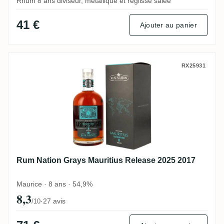
Rhum 8 ans diviseur, métallique et réglisse salée
41 €
Ajouter au panier
Rum Nation Grays Mauritius Release 2025
RX25931
Rum Nation Grays Mauritius Release 2025 2017
Maurice · 8 ans · 54,9%
8,3
·
27 avis
/10