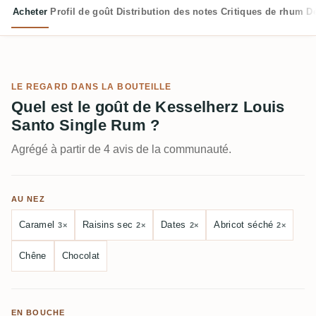
Acheter
Profil de goût
Distribution des notes
Critiques de rhum
D
LE REGARD DANS LA BOUTEILLE
Quel est le goût de Kesselherz Louis
Santo Single Rum ?
Agrégé à partir de 4 avis de la communauté.
AU NEZ
Caramel
Raisins sec
Dates
Abricot séché
3×
2×
2×
2×
Chêne
Chocolat
EN BOUCHE