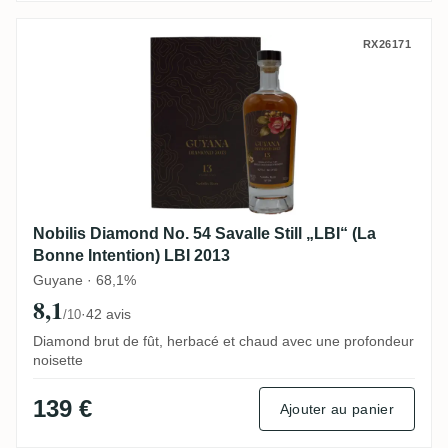
Nobilis Diamond No. 54 Savalle Still „LBI“
RX26171
Nobilis Diamond No. 54 Savalle Still „LBI“ (La
Bonne Intention) LBI 2013
Guyane · 68,1%
8,1
·
42 avis
/10
Diamond brut de fût, herbacé et chaud avec une profondeur
noisette
139 €
Ajouter au panier