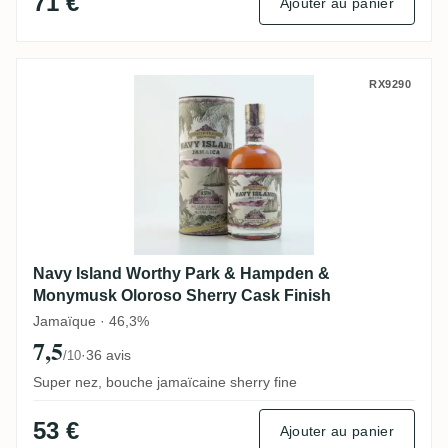
71 €
Ajouter au panier
Navy Island Worthy Park & Hampden & Mo
RX9290
Navy Island Worthy Park & Hampden &
Monymusk Oloroso Sherry Cask Finish
Jamaïque · 46,3%
7,5
·
36 avis
/10
Super nez, bouche jamaïcaine sherry fine
53 €
Ajouter au panier