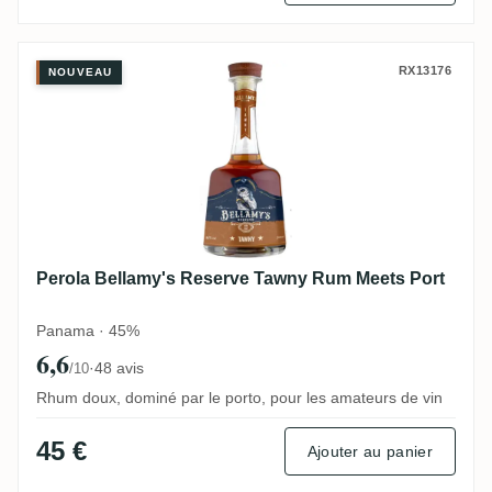
Perola Bellamy's Reserve Tawny Rum Mee
RX13176
NOUVEAU
Perola Bellamy's Reserve Tawny Rum Meets Port
Panama · 45%
6,6
·
48 avis
/10
Rhum doux, dominé par le porto, pour les amateurs de vin
45 €
Ajouter au panier