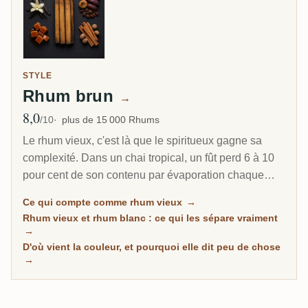
STYLE
Rhum brun
→
8,0
Note moyenne
/10
plus de 15 000 Rhums
Le rhum vieux, c'est là que le spiritueux gagne sa
complexité. Dans un chai tropical, un fût perd 6 à 10
pour cent de son contenu par évaporation chaque
année. C'est pourquoi un rhum caribéen de 8 ans
Ce qui compte comme rhum vieux
→
peut sembler plus profond qu'un scotch de 20 ans.
Rhum vieux et rhum blanc : ce qui les sépare vraiment
Cette page rassemble tous les rhums de RumX qui
→
ont passé un vrai séjour sous bois, avec les notes de
D'où vient la couleur, et pourquoi elle dit peu de chose
→
la communauté pour distinguer les rhums vraiment
mûrs des rhums simplement foncés.