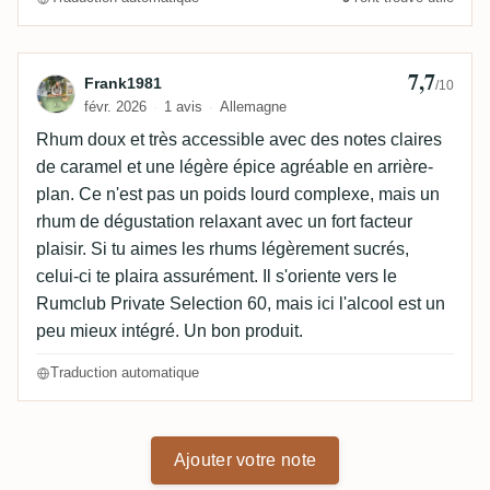
7,7
Avis de Frank1981
Frank1981
/10
févr. 2026
1 avis
Allemagne
Rhum doux et très accessible avec des notes claires
de caramel et une légère épice agréable en arrière-
plan. Ce n'est pas un poids lourd complexe, mais un
rhum de dégustation relaxant avec un fort facteur
plaisir. Si tu aimes les rhums légèrement sucrés,
celui-ci te plaira assurément. Il s'oriente vers le
Rumclub Private Selection 60, mais ici l'alcool est un
peu mieux intégré. Un bon produit.
Traduction automatique
Ajouter votre note