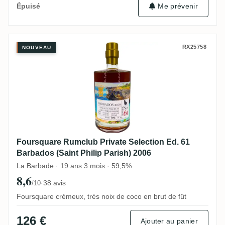
Me prévenir
Épuisé
Foursquare Rumclub Private Selection Ed.
RX25758
NOUVEAU
Foursquare Rumclub Private Selection Ed. 61
Barbados (Saint Philip Parish) 2006
La Barbade · 19 ans 3 mois · 59,5%
8,6
·
38 avis
/10
Foursquare crémeux, très noix de coco en brut de fût
126 €
Ajouter au panier