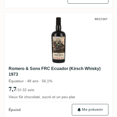
Romero & Sons FRC Ecuador (Kirsch Whis
RX17247
Romero & Sons FRC Ecuador (Kirsch Whisky)
1973
Équateur · 48 ans · 56,1%
7,7
·
32 avis
/10
Vieux fût chocolaté, sucré et un peu plat
Me prévenir
Épuisé