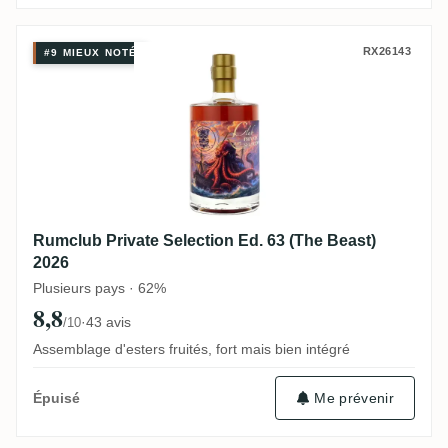
Rumclub Private Selection Ed. 63 (The Be
RX26143
#9 MIEUX NOTÉ
Rumclub Private Selection Ed. 63 (The Beast)
2026
Plusieurs pays · 62%
8,8
·
43 avis
/10
Assemblage d'esters fruités, fort mais bien intégré
Me prévenir
Épuisé