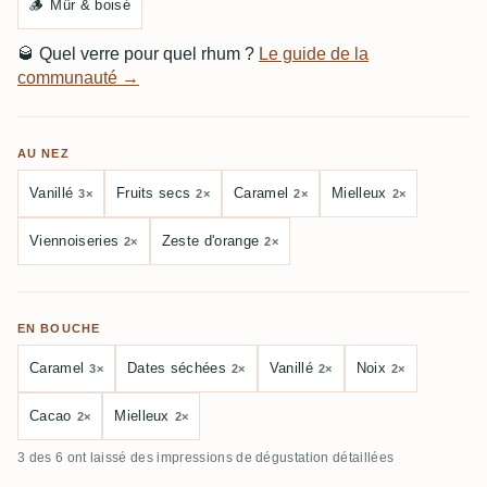
🪵
Mûr & boisé
🥃
Quel verre pour quel rhum ?
Le guide de la
communauté →
AU NEZ
Vanillé
Fruits secs
Caramel
Mielleux
3×
2×
2×
2×
Viennoiseries
Zeste d'orange
2×
2×
EN BOUCHE
Caramel
Dates séchées
Vanillé
Noix
3×
2×
2×
2×
Cacao
Mielleux
2×
2×
3 des 6 ont laissé des impressions de dégustation détaillées