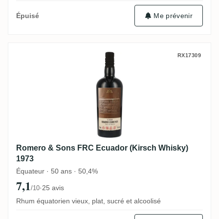
Me prévenir
Épuisé
Romero & Sons FRC Ecuador (Kirsch Whis
RX17309
Romero & Sons FRC Ecuador (Kirsch Whisky)
1973
Équateur · 50 ans · 50,4%
7,1
·
25 avis
/10
Rhum équatorien vieux, plat, sucré et alcoolisé