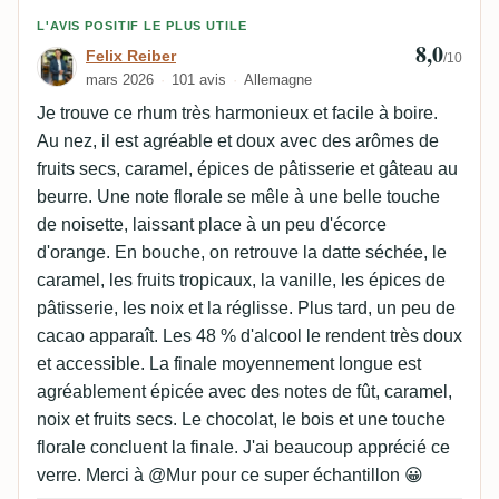
Avis de Felix Reiber
L'AVIS POSITIF LE PLUS UTILE
8,0
Felix Reiber
/10
mars 2026
101 avis
Allemagne
Je trouve ce rhum très harmonieux et facile à boire.
Au nez, il est agréable et doux avec des arômes de
fruits secs, caramel, épices de pâtisserie et gâteau au
beurre. Une note florale se mêle à une belle touche
de noisette, laissant place à un peu d'écorce
d'orange. En bouche, on retrouve la datte séchée, le
caramel, les fruits tropicaux, la vanille, les épices de
pâtisserie, les noix et la réglisse. Plus tard, un peu de
cacao apparaît. Les 48 % d'alcool le rendent très doux
et accessible. La finale moyennement longue est
agréablement épicée avec des notes de fût, caramel,
noix et fruits secs. Le chocolat, le bois et une touche
florale concluent la finale. J'ai beaucoup apprécié ce
verre. Merci à @Mur pour ce super échantillon 😀