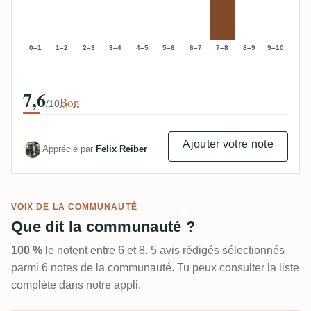
0–1
1–2
2–3
3–4
4–5
5–6
6–7
7–8
8–9
9–10
7,6
Bon
/10
Ajouter votre note
Apprécié par
Felix Reiber
VOIX DE LA COMMUNAUTÉ
Que dit la communauté ?
100 %
le notent entre 6 et 8. 5 avis rédigés sélectionnés
parmi 6 notes de la communauté. Tu peux consulter la liste
complète dans notre appli.