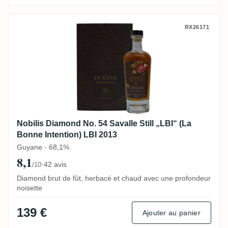
Nobilis Diamond No. 54 Savalle Still „LBI“
RX26171
Nobilis Diamond No. 54 Savalle Still „LBI“ (La
Bonne Intention) LBI 2013
Guyane · 68,1%
8,1
·
42 avis
/10
Diamond brut de fût, herbacé et chaud avec une profondeur
noisette
139 €
Ajouter au panier