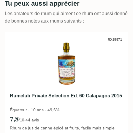
Tu peux aussi apprécier
Les amateurs de rhum qui aiment ce rhum ont aussi donné
de bonnes notes aux rhums suivants :
Rumclub Private Selection Ed. 60 Galapa
RX25571
Rumclub Private Selection Ed. 60 Galapagos 2015
Équateur · 10 ans · 49,6%
7,8
·
44 avis
/10
Rhum de jus de canne épicé et fruité, facile mais simple