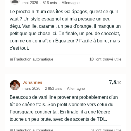
mai 2026
516 avis
Allemagne
Le prochain rhum des îles Galápagos, qu'est-ce qu'il
vaut ? Un style espagnol qui m'a presque un peu
déçu. Vanille, caramel, un peu d'orange, il manque un
petit quelque chose ici. En finale, un peu de chocolat,
comme on connaît en Équateur ? Facile à boire, mais
c'est tout.
Traduction automatique
10
l'ont trouvé utile
7,8
Avis de Johannes
Johannes
/10
mars 2026
2 853 avis
Allemagne
Beaucoup de vanilline provenant probablement d'un
fût de chêne frais. Son profil s'oriente vers celui du
Foursquare continental. En finale, il a une légère
touche un peu brute, avec des accents de TDL.
Traduction automatique
9
l'ont trouvé utile