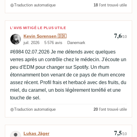
Traduction automatique
18
l'ont trouvé utile
Avis de Kevin Sorensen 🇩🇰
L'AVIS MITIGÉ LE PLUS UTILE
7,6
Kevin Sorensen 🇩🇰
/10
juil. 2026
5 576 avis
Danemark
#6984 02.07.2026 Je me détends avec quelques
verres après un contrôle chez le médecin. J'écoute un
peu d'EDM pour changer sur Spotify. Un rhum
étonnamment bon venant de ce pays de rhum encore
assez récent. Profil frais et herbacé avec des fruits, du
miel, du caramel, un bois légèrement torréfié et une
touche de sel.
Traduction automatique
20
l'ont trouvé utile
7,5
Avis de Lukas Jäger
Lukas Jäger
/10