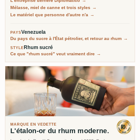
L'entreprise derrière Diplomatico
→
distillats différents sur alambics pot, batch kettles et
Mélasse, miel de canne et trois styles
→
colonnes, les vieillit dans des centaines de milliers de
Le matériel que personne d'autre n'a
→
fûts et les assemble en un style doux et riche.
Certaines expressions sont ouvertement sucrées,
Venezuela
PAYS
mais ses embouteillages secs et axés sur le pot still
Du pays du sucre à l'État pétrolier, et retour au rhum
→
sont ceux que la communauté RumX note le plus
Rhum sucré
STYLE
haut.
Ce que "rhum sucré" veut vraiment dire
→
MARQUE EN VEDETTE
L'étalon-or du rhum moderne.