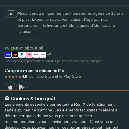
Alcool vendu uniquement aux personnes âgées de 18 ans
18+
et plus. Expédition avec vérification d’âge par nos
partenaires – le livreur contrôle la pièce d’identité à la
livraison.
PAIEMENT SÉCURISÉ
+7
Les moyens de paiement disponibles peuvent varier selon la boutique.
L'app de rhum la mieux notée
4,8
· sur l'App Store et le Play Store
★★★★★
🥃 Cookies & bon goût
Les éléments essentiels permettent à RumX de fonctionner ;
© 2026 RumX
sans eux, rien ne s'affiche. Les éléments facultatifs m'aident à
RumX® est une marque de l'Union européenne enregistrée (EUTM n° 018407164).
déterminer quels rhums vous plaisent et quelles
Mentions légales
Politique de confidentialité
recommandations vous conviennent vraiment. C'est vous qui
Préférences en matière de cookies
Conditions générales
décidez ; vous pouvez modifier ces paramètres à tout moment