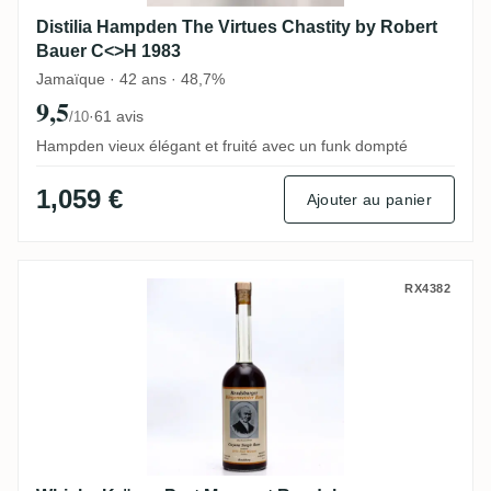
Distilia Hampden The Virtues Chastity by Robert
Bauer C<>H 1983
Jamaïque · 42 ans · 48,7%
9,5
·
61 avis
/10
Hampden vieux élégant et fruité avec un funk dompté
1,059 €
Ajouter au panier
Whisky Krüger Port Mourant Rendsburger
RX4382