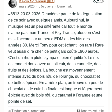
8,5
Avis de Kevin Sorensen 🇩🇰
Kevin Sorensen 🇩🇰
/10
mars 2026
5 575 avis
Danemark
#6513 20.03.2026 Deuxième partie de la dégustation
de ce soir avec quelques amis. Aujourd'hui, la
musique est un peu différente car tout le monde
n'aime pas mon Trance et Psy Trance, alors on s'est
mis d'accord sur un peu d'EDM et des hits des
années 80. Merci Tony pour cet échantillon rare ! Rare
veut aussi dire cher, ce petit gars coûte 1900 euros.
C'est un rhum plutôt sympa et bien équilibré. Le nez
est rond et doux avec un joli cuir, de la cannelle, des
fruits et des épices. La bouche est moyennement
intense avec du bois rôti, de l'orange, du chocolat et
de belles épices. En arrière-plan, on trouve un peu de
chocolat et de cuir. La finale est longue et légèrement
épicée avec du bois rôti, du caramel à l'orange et une
pointe de sel.
Traduction automatique
13
l'ont trouvé utile