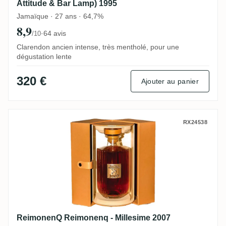
Attitude & Bar Lamp) 1995
Jamaïque · 27 ans · 64,7%
8,9
·
64 avis
/10
Clarendon ancien intense, très mentholé, pour une
dégustation lente
320 €
Ajouter au panier
ReimonenQ Reimonenq - Millesime 2007
RX24538
ReimonenQ Reimonenq - Millesime 2007