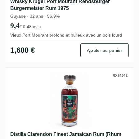
Whisky Krüger Port Mourant Rendsburger
Bürgermeister Rum 1975
Guyane · 32 ans · 56,9%
9,4
·
48 avis
/10
Vieux Port Mourant profond et huileux avec un bois lourd
1,600 €
Ajouter au panier
Distilia Clarendon Finest Jamaican Rum 
RX24642
Distilia Clarendon Finest Jamaican Rum (Rhum