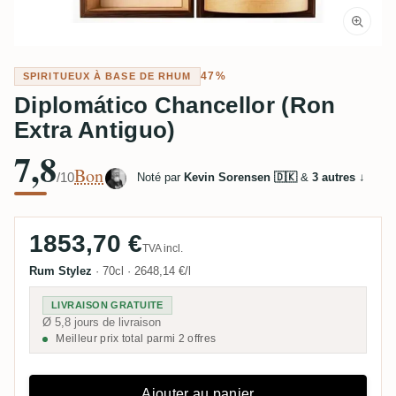
47%
SPIRITUEUX À BASE DE RHUM
Diplomático Chancellor (Ron
Extra Antiguo)
7,8
Bon
/10
Noté par
Kevin Sorensen 🇩🇰
&
3 autres
↓
1853,70 €
TVA incl.
Rum Stylez
·
70cl
·
2648,14 €/l
LIVRAISON GRATUITE
Ø 5,8 jours de livraison
Meilleur prix total parmi 2 offres
Ajouter au panier