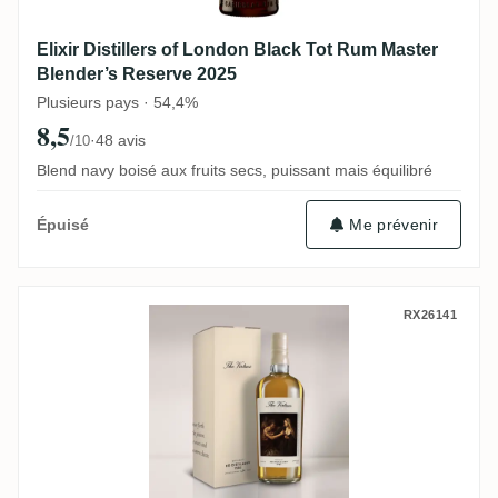
Elixir Distillers of London Black Tot Rum Master
Blender’s Reserve 2025
Plusieurs pays · 54,4%
8,5
·
48 avis
/10
Blend navy boisé aux fruits secs, puissant mais équilibré
Me prévenir
Épuisé
Distilia Hampden The Virtues Chastity by
RX26141