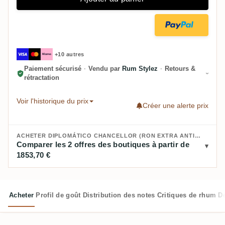
+10 autres
Paiement sécurisé
·
Vendu par
Rum Stylez
·
Retours &
rétractation
Voir l'historique du prix
Créer une alerte prix
ACHETER DIPLOMÁTICO CHANCELLOR (RON EXTRA ANTIGUO) :
Comparer les 2 offres des boutiques à partir de
1853,70 €
Acheter
Profil de goût
Distribution des notes
Critiques de rhum
D