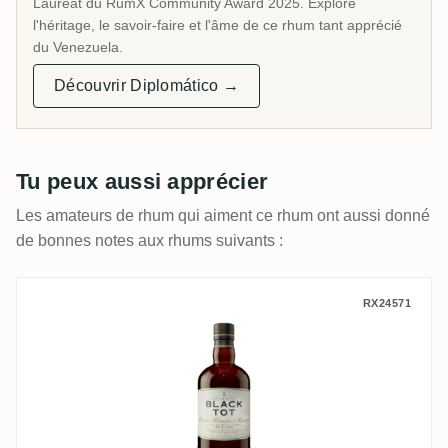
Lauréat du RumX Community Award 2025. Explore
l'héritage, le savoir-faire et l'âme de ce rhum tant apprécié
du Venezuela.
Découvrir Diplomático →
Tu peux aussi apprécier
Les amateurs de rhum qui aiment ce rhum ont aussi donné
de bonnes notes aux rhums suivants :
Elixir Distillers of London Black Tot Rum
RX24571