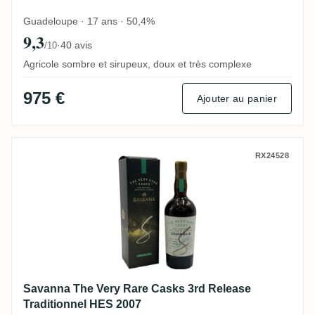
Guadeloupe · 17 ans · 50,4%
9,3
·
40 avis
/10
Agricole sombre et sirupeux, doux et très complexe
975 €
Ajouter au panier
Savanna The Very Rare Casks 3rd Release
RX24528
Savanna The Very Rare Casks 3rd Release
Traditionnel HES 2007