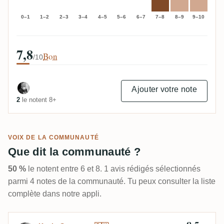
0–1
1–2
2–3
3–4
4–5
5–6
6–7
7–8
8–9
9–10
7,8
Bon
/10
Ajouter votre note
2
le notent 8+
VOIX DE LA COMMUNAUTÉ
Que dit la communauté ?
50 %
le notent entre 6 et 8. 1 avis rédigés sélectionnés
parmi 4 notes de la communauté. Tu peux consulter la liste
complète dans notre appli.