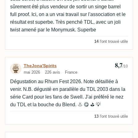
sûrement été plus vendeur de sortir un singe barrel
full proof. Ici, on a un vrai travail sur l'association et le
résultat est superbe. Très penché TDL, avec un joli
twist amené par le Monymusk. Superbe
14
l'ont trouvé utile
8,7
Avis de TheJona'Spirits
TheJona'Spirits
/10
mai 2026
226 avis
France
Dégustation au Rhum Fest 2026. Note détaillée à
venir. N.B. dégusté en parallèle du TDL 2003 dans la
série Card pour les fans de Swell. J'ai préféré le nez
du TDL et la bouche du Blend. 👃 😋 ⛳ 💡
13
l'ont trouvé utile