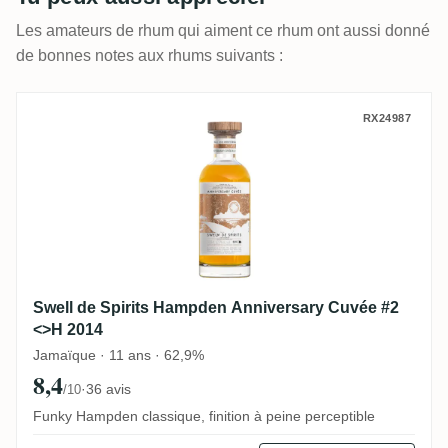
Les amateurs de rhum qui aiment ce rhum ont aussi donné
de bonnes notes aux rhums suivants :
Swell de Spirits Hampden Anniversary Cu
RX24987
Swell de Spirits Hampden Anniversary Cuvée #2
<>H 2014
Jamaïque · 11 ans · 62,9%
8,4
·
36 avis
/10
Funky Hampden classique, finition à peine perceptible