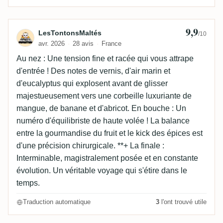
9,9
Avis de LesTontonsMaltés
LesTontonsMaltés
/10
avr. 2026
28 avis
France
Au nez : Une tension fine et racée qui vous attrape
d'entrée ! Des notes de vernis, d'air marin et
d'eucalyptus qui explosent avant de glisser
majestueusement vers une corbeille luxuriante de
mangue, de banane et d'abricot. En bouche : Un
numéro d'équilibriste de haute volée ! La balance
entre la gourmandise du fruit et le kick des épices est
d'une précision chirurgicale. **+ La finale :
Interminable, magistralement posée et en constante
évolution. Un véritable voyage qui s'étire dans le
temps.
Traduction automatique
3
l'ont trouvé utile