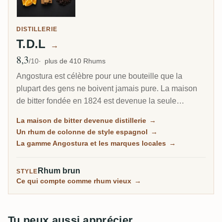
DISTILLERIE
T.D.L
→
8,3
Note moyenne
/10
plus de 410 Rhums
Angostura est célèbre pour une bouteille que la
plupart des gens ne boivent jamais pure. La maison
de bitter fondée en 1824 est devenue la seule
distillerie de rhum de Trinité, et son bras Trinidad
La maison de bitter devenue distillerie
→
Distillers fait un rhum net, distillé en colonne, de style
Un rhum de colonne de style espagnol
→
espagnol, à l'opposé du funk lourd de la Jamaïque ou
La gamme Angostura et les marques locales
→
de la Guyane. La même usine garde encore la recette
secrète du bitter de cocktail le plus célèbre au monde.
Rhum brun
STYLE
Ce qui compte comme rhum vieux
→
Tu peux aussi apprécier