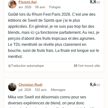
8,8
Avis de Florent Apl
Florent Apl
/10
avr. 2026
58 avis
Pologne
Goûté lors du Rhum Fest Paris 2026. C'est une des
éditions de Swell de Spirits que j'ai le plus
appréciées. En général, je ne suis pas trop fan des
blends, mais ici ça fonctionne parfaitement. Au nez, je
perçois d'abord des fruits tropicaux et des agrumes.
Le TDL mentholé se révèle plus clairement en
bouche, suivi de fruits frais. La finale est longue sur le
menthol.
Traduction automatique
10
l'ont trouvé utile
8,6
Avis de Christian Rudt
Christian Rudt
/10
juil. 2026
532 avis
Allemagne
Mika von Swell est désormais connu pour ses
diverses expériences de blend, on peut donc