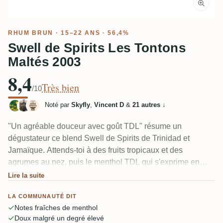
RHUM BRUN
· 15–22 ANS · 56,4%
Swell de Spirits Les Tontons
Maltés 2003
8,4
Très bien
/10
Noté par
Skyfly
,
Vincent D
&
21 autres
↓
"Un agréable douceur avec goût TDL" résume un
dégustateur ce blend Swell de Spirits de Trinidad et
Jamaïque. Attends-toi à des fruits tropicaux et des
agrumes au nez, puis le menthol TDL qui s'exprime en
bouche avec une finale fraîche, mentholée et eucalyptus.
Lire la suite
Plusieurs l'ont trouvé étonnamment doux pour 56,4 %, le
LA COMMUNAUTÉ DIT
Monymusk apportant une touche d'ester fruité qui
Notes fraîches de menthol
fonctionne bien ensemble.
Doux malgré un degré élevé