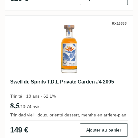
Swell de Spirits T.D.L Private Garden #4 2
RX16383
Swell de Spirits T.D.L Private Garden #4 2005
Trinité · 18 ans · 62,1%
8,5
·
74 avis
/10
Trinidad vieilli doux, orienté dessert, menthe en arrière-plan
149 €
Ajouter au panier