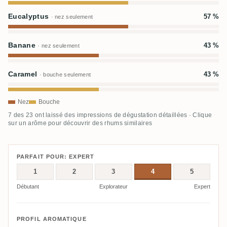
Eucalyptus
57 %
· nez seulement
Banane
43 %
· nez seulement
Caramel
43 %
· bouche seulement
Nez
Bouche
7 des 23 ont laissé des impressions de dégustation détaillées · Clique
sur un arôme pour découvrir des rhums similaires
PARFAIT POUR: EXPERT
1
2
3
4
5
Débutant
Explorateur
Expert
PROFIL AROMATIQUE