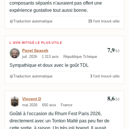
composants séparés n'auraient pas offert une
expérience gustative tout aussi bonne.
Traduction automatique
15
l'ont trouvé utile
Avis de Pavel Spacek
L'AVIS MITIGÉ LE PLUS UTILE
7,9
Pavel Spacek
/10
juil. 2026
1 313 avis
République Tchèque
Sympathique et doux avec le goût TDL
Traduction automatique
3
l'ont trouvé utile
8,6
Avis de Vincent D
Vincent D
/10
mai 2026
650 avis
France
Goûté à l'occasion du Rhum Fest Paris 2026,
directement avec un Tonton Malté pas peu fier de
cette sortie, à raison. Un très joli boend. Il aurait