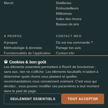
Merch
Distilleries
Embouteilleurs
Millésimes
Index des rhums
Baisses de prix
À PROPOS
CONTACT INFO
A propos
Où est ma commande ?
Méthodologie & données
Partage ton avis
Fonctionnalités de l'application
Contact info
B2B
🥃 Cookies & bon goût
Widget intégré
Les éléments essentiels permettent à RumX de fonctionner ;
RX+
sans eux, rien ne s'affiche. Les éléments facultatifs m'aident à
déterminer quels rhums vous plaisent et quelles
recommandations vous conviennent vraiment. C'est vous qui
Alcool vendu uniquement aux personnes âgées de 18 ans
18+
décidez ; vous pouvez modifier ces paramètres à tout moment
et plus. Expédition avec vérification d’âge par nos
dans le pied de page.
partenaires – le livreur contrôle la pièce d’identité à la
SEULEMENT ESSENTIELS
TOUT ACCEPTER
livraison.