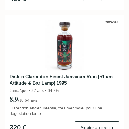
Distilia Clarendon Finest Jamaican Rum 
RX24642
Distilia Clarendon Finest Jamaican Rum (Rhum
Attitude & Bar Lamp) 1995
Jamaïque · 27 ans · 64,7%
8,9
·
64 avis
/10
Clarendon ancien intense, très mentholé, pour une
dégustation lente
320 €
Ajouter au panier