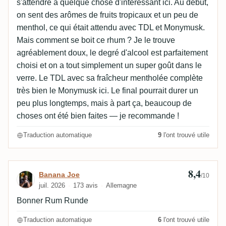
s'attendre à quelque chose d'intéressant ici. Au début,
on sent des arômes de fruits tropicaux et un peu de
menthol, ce qui était attendu avec TDL et Monymusk.
Mais comment se boit ce rhum ? Je le trouve
agréablement doux, le degré d'alcool est parfaitement
choisi et on a tout simplement un super goût dans le
verre. Le TDL avec sa fraîcheur mentholée complète
très bien le Monymusk ici. Le final pourrait durer un
peu plus longtemps, mais à part ça, beaucoup de
choses ont été bien faites — je recommande !
Traduction automatique
9
l'ont trouvé utile
8,4
Avis de Banana Joe
Banana Joe
/10
juil. 2026
173 avis
Allemagne
Bonner Rum Runde
Traduction automatique
6
l'ont trouvé utile