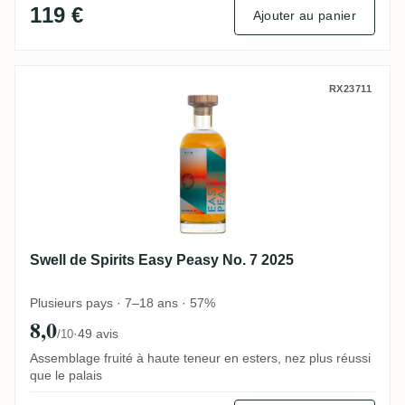
119 €
Ajouter au panier
Swell de Spirits Easy Peasy No. 7 2025
RX23711
Swell de Spirits Easy Peasy No. 7 2025
Plusieurs pays · 7–18 ans · 57%
8,0
·
49 avis
/10
Assemblage fruité à haute teneur en esters, nez plus réussi
que le palais