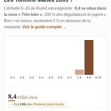
L’échelle 0–10 de RumX est exigeante :
8,4 se situe dans
la zone « Très bien »
. 100 % des dégustateurs le jugent «
Bon » ou mieux, seulement 0 % en dessous de la
moyenne.
Voir le guide complet →
0–1
1–2
2–3
3–4
4–5
5–6
6–7
7–8
8–9
9–10
8,4
Très bien
/10
Top
14%
des Plusieurs pays rhums