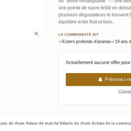
un "boisé remarquable" — une bell
une pointe de sucre brûlé en dess
plusieurs dégustateurs le trouvent 
équilibre entre fruit et bois.
LA COMMUNAUTÉ DIT
Esters profonds d'ananas
19 ans d
Actuellement aucune offre pour 
Prévenez-mo
Changer
iques de rhum
Valeur de marché
Détails du rhum
Achats de la commu