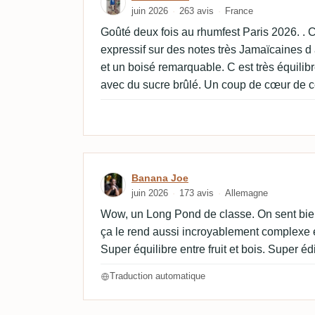
juin 2026
263 avis
France
Goûté deux fois au rhumfest Paris 2026. . C
expressif sur des notes très Jamaïcaines d
et un boisé remarquable. C est très équili
avec du sucre brûlé. Un coup de cœur de c
Avis de Banana Joe
Banana Joe
juin 2026
173 avis
Allemagne
Wow, un Long Pond de classe. On sent bi
ça le rend aussi incroyablement complexe 
Super équilibre entre fruit et bois. Super éd
Traduction automatique