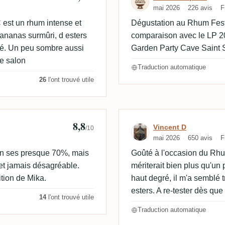
mai 2026
226 avis
F
 est un rhum intense et
Dégustation au Rhum Fest 2
 ananas surmûri, d esters
comparaison avec le LP 2
bré. Un peu sombre aussi
Garden Party Cave Saint S
e salon
Traduction automatique
26
l'ont trouvé utile
8,8
Avis de Vincent
Vincent D
/10
mai 2026
650 avis
F
en ses presque 70%, mais
Goûté à l'occasion du Rhu
et jamais désagréable.
mériterait bien plus qu'un 
ition de Mika.
haut degré, il m'a semblé t
esters. A re-tester dès que
14
l'ont trouvé utile
Traduction automatique