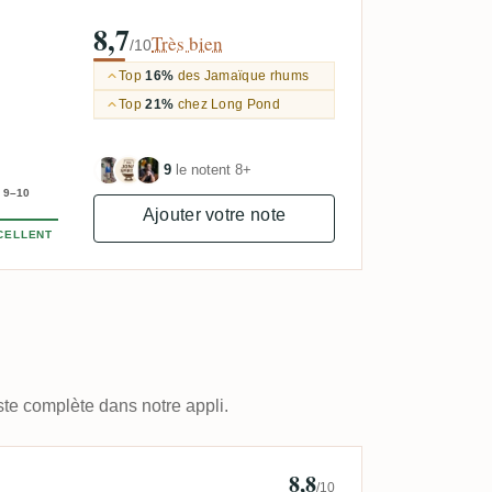
8,7
Très bien
/10
Top
16%
des Jamaïque rhums
Top
21%
chez Long Pond
9
le notent 8+
9–10
Ajouter votre note
CELLENT
ste complète dans notre appli.
8,8
'Spirits
/10