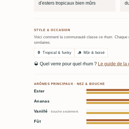
d'esters tropicaux bien mûrs
du
STYLE & OCCASION
Voici comment la communauté classe ce rhum. Chaque c
similaires.
🍍
Tropical & funky
🪵
Mûr & boisé
🥃
Quel verre pour quel rhum ?
Le guide de l
ARÔMES PRINCIPAUX · NEZ & BOUCHE
Ester
Ananas
Vanillé
· bouche seulement
Fût