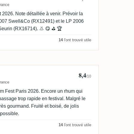
rance
026. Note détaillée à venir. Prévoir la
007 Swell&Co (
RX12491
) et le LP 2006
eurin (
RX16714
). 👃 😋 ⛳ 🏆
14
l'ont trouvé utile
8,4
 D
/10
rance
m Fest Paris 2026. Encore un rhum qui
passage trop rapide en festival. Malgré le
rès gourmand. Fruité et boisé, de jolis
 possible.
14
l'ont trouvé utile