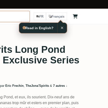
FR
Français
×
🌐
Read in English?
rits Long Pond
Exclusive Series
 par
Eric Frechin
,
TheJona'Spirits
&
7 autres
↓
 Pond, et eux, ils sourient. Dix-neuf ans de
 ananas trop mûr et esters en premier plan, puis