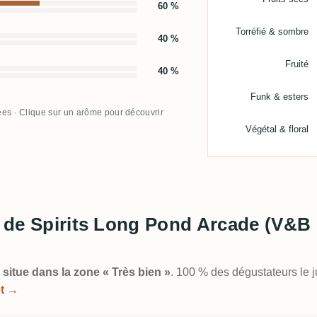
60 %
Torréfié & sombre
40 %
Fruité
40 %
Funk & esters
ées · Clique sur un arôme pour découvrir
Végétal & floral
l de Spirits Long Pond Arcade (V&B 
 situe dans la zone « Très bien »
. 100 % des dégustateurs le 
et →