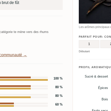
 brut de fût
Les arômes principaux 
atégorie te mène vers des rhums
PARFAIT POUR: CO
1
Débutant
a communauté →
PROFIL AROMATIQU
Sucré & dessert
100 %
80 %
Épices
80 %
Bois
60 %
Fruits secs