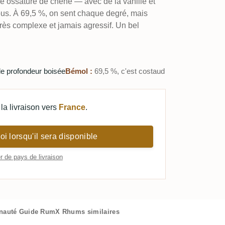
e ossature de chêne — avec de la vanille et
ous. À 69,5 %, on sent chaque degré, mais
très complexe et jamais agressif. Un bel
e profondeur boisée
Bémol :
69,5 %, c'est costaud
la livraison vers
France
.
i lorsqu'il sera disponible
 de pays de livraison
nauté
Guide RumX
Rhums similaires