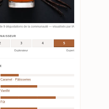
de 9 dégustations de la communauté — visualisés par IA
NNAISSEUR
2
3
4
5
Explorateur
Expert
E
Caramel
·
Pâtisseries
Vanillé
Fût