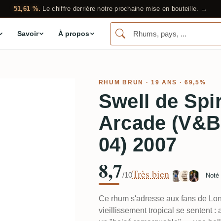
51,61 %.
Le chiffre derrière notre prochaine mise en bouteille. →
Savoir
À propos
RHUM BRUN
· 19 ANS · 69,5%
Swell de Spi
Arcade (V&B 
04) 2007
8,7
Très bien
/10
Noté
Ce rhum s'adresse aux fans de Long
vieillissement tropical se sentent :