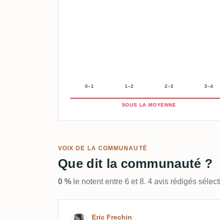
0–1
1–2
2–3
3–4
SOUS LA MOYENNE
VOIX DE LA COMMUNAUTÉ
Que dit la communauté ?
0 %
le notent entre 6 et 8. 4 avis rédigés séle
Avis de Eric Frechin
Eric Frechin