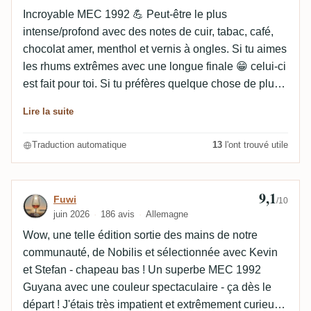
Incroyable MEC 1992 💪 Peut-être le plus
intense/profond avec des notes de cuir, tabac, café,
chocolat amer, menthol et vernis à ongles. Si tu aimes
les rhums extrêmes avec une longue finale 😁 celui-ci
est fait pour toi. Si tu préfères quelque chose de plus
"élégant/équilibré", le Sponge conviendra mieux.
Lire la suite
J'aime les deux 🤩
Traduction automatique
13
l'ont trouvé utile
9,1
Avis de Fuwi
Fuwi
/10
juin 2026
186 avis
Allemagne
Wow, une telle édition sortie des mains de notre
communauté, de Nobilis et sélectionnée avec Kevin
et Stefan - chapeau bas ! Un superbe MEC 1992
Guyana avec une couleur spectaculaire - ça dès le
départ ! J'étais très impatient et extrêmement curieux,