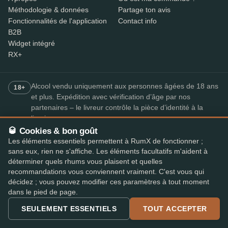
Méthodologie & données
Partage ton avis
Fonctionnalités de l'application
Contact info
B2B
Widget intégré
RX+
Alcool vendu uniquement aux personnes âgées de 18 ans
18+
et plus. Expédition avec vérification d’âge par nos
partenaires – le livreur contrôle la pièce d’identité à la
livraison.
🥃 Cookies & bon goût
Les éléments essentiels permettent à RumX de fonctionner ;
PAIEMENT SÉCURISÉ
sans eux, rien ne s'affiche. Les éléments facultatifs m'aident à
+7
déterminer quels rhums vous plaisent et quelles
Les moyens de paiement disponibles peuvent varier selon la
recommandations vous conviennent vraiment. C'est vous qui
boutique.
décidez ; vous pouvez modifier ces paramètres à tout moment
dans le pied de page.
L'app de rhum la mieux notée
4,8
· sur l'App Store et le Play Store
★★★★★
SEULEMENT ESSENTIELS
TOUT ACCEPTER