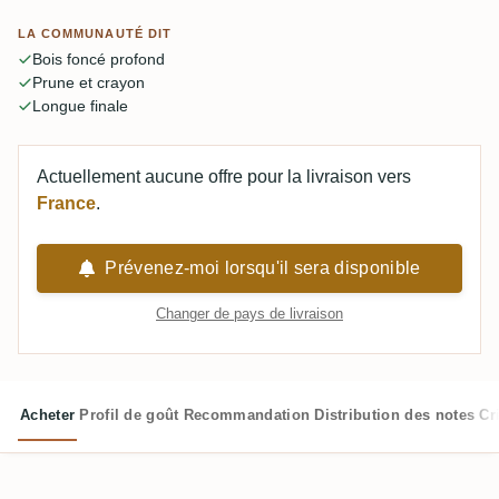
ne s'ouvre. Gros, sec et méditatif à 56,6 %, pas un verre à
LA COMMUNAUTÉ DIT
prendre à la légère. La plupart le considèrent comme l'un
Bois foncé profond
des meilleurs Enmore qu'ils ont goûtés.
Prune et crayon
Longue finale
Actuellement aucune offre pour la livraison vers
France
.
Prévenez-moi lorsqu'il sera disponible
Changer de pays de livraison
Acheter
Profil de goût
Recommandation
Distribution des notes
Cr