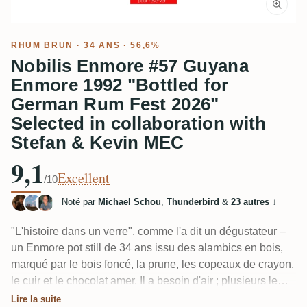
RHUM BRUN
· 34 ANS · 56,6%
Nobilis Enmore #57 Guyana
Enmore 1992 "Bottled for
German Rum Fest 2026"
Selected in collaboration with
Stefan & Kevin MEC
9,1
Excellent
/10
Noté par
Michael Schou
,
Thunderbird
&
23 autres
↓
"L'histoire dans un verre", comme l'a dit un dégustateur –
un Enmore pot still de 34 ans issu des alambics en bois,
marqué par le bois foncé, la prune, les copeaux de crayon,
le cuir et le chocolat amer. Il a besoin d'air ; plusieurs le
laissent reposer de 45 minutes à deux heures avant qu'il
Lire la suite