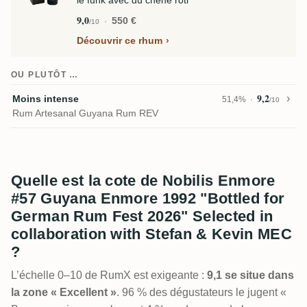
le funk avec du chêne rôti
9,0
550 €
/10
Découvrir ce rhum
OU PLUTÔT …
9,2
Moins intense
51,4%
/10
Rum Artesanal Guyana Rum REV
Quelle est la cote de Nobilis Enmore
#57 Guyana Enmore 1992 "Bottled for
German Rum Fest 2026" Selected in
collaboration with Stefan & Kevin MEC
?
L’échelle 0–10 de RumX est exigeante :
9,1 se situe dans
la zone « Excellent »
. 96 % des dégustateurs le jugent «