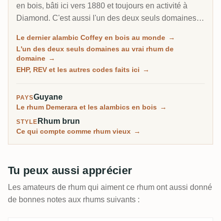
en bois, bâti ici vers 1880 et toujours en activité à
Diamond. C'est aussi l'un des deux seuls domaines
guyaniens où tu peux réellement acheter du rhum
Le dernier alambic Coffey en bois au monde
→
distillé pendant que le lieu tournait : 17 millésimes
L'un des deux seuls domaines au vrai rhum de
entre 1962 et la fermeture, en avril 1994. Sur la
domaine
→
plupart des pages Demerara, cette phrase est fausse.
EHP, REV et les autres codes faits ici
→
Guyane
PAYS
Le rhum Demerara et les alambics en bois
→
Rhum brun
STYLE
Ce qui compte comme rhum vieux
→
Tu peux aussi apprécier
Les amateurs de rhum qui aiment ce rhum ont aussi donné
de bonnes notes aux rhums suivants :