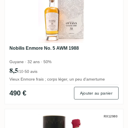
Nobilis Enmore No. 5 AWM 1988
Guyane · 32 ans · 50%
8,5
·
50 avis
/10
Vieux Enmore frais ; corps léger, un peu d'amertume
490 €
Ajouter au panier
Rum Runner Enmore KFM 1991
RX12980