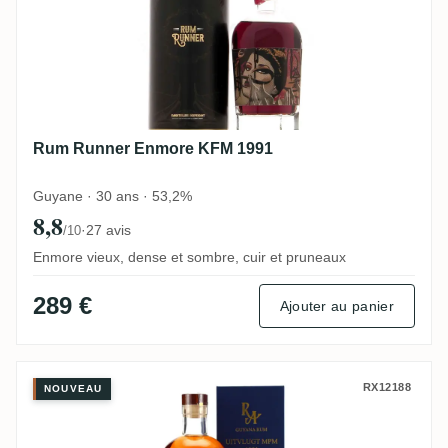
Rum Runner Enmore KFM 1991
Guyane · 30 ans · 53,2%
8,8
·
27 avis
/10
Enmore vieux, dense et sombre, cuir et pruneaux
289 €
Ajouter au panier
Uitvlugt RA Guyana 1991
RX12188
NOUVEAU