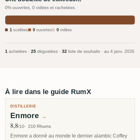
0% ouvertes, 0 vidées et rachetées.
1
scellées
0
ouvertes
0
vidées
1
achetées ·
25
dégustées ·
32
liste de souhaits · au
4 janv. 2026
À lire dans le guide RumX
DISTILLERIE
Enmore
→
8,8
Note moyenne
/10
210 Rhums
Enmore a donné au monde le dernier alambic Coffey