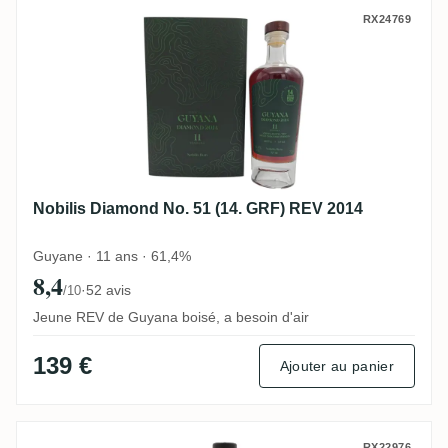
Nobilis Diamond No. 51 (14. GRF) REV 20
RX24769
Nobilis Diamond No. 51 (14. GRF) REV 2014
Guyane · 11 ans · 61,4%
8,4
·
52 avis
/10
Jeune REV de Guyana boisé, a besoin d'air
139 €
Ajouter au panier
RX22976