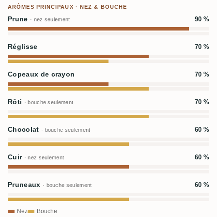
ARÔMES PRINCIPAUX · NEZ & BOUCHE
Prune
90 %
· nez seulement
Réglisse
70 %
Copeaux de crayon
70 %
Rôti
70 %
· bouche seulement
Chocolat
60 %
· bouche seulement
Cuir
60 %
· nez seulement
Pruneaux
60 %
· bouche seulement
Nez
Bouche