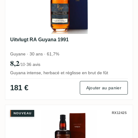
Uitvlugt RA Guyana 1991
Guyane · 30 ans · 61,7%
8,2
·
36 avis
/10
Guyana intense, herbacé et réglisse en brut de fût
181 €
Ajouter au panier
Distilia Enmore (Versailles) Greenheart R
RX12425
NOUVEAU