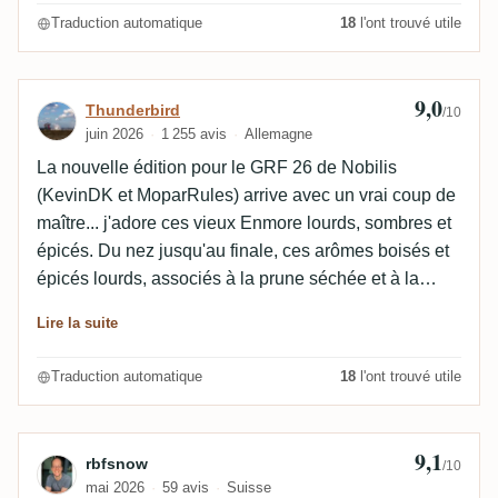
puissance au goût. Kevin ne donnerait pas de note
Traduction automatique
18
l'ont trouvé utile
car il a participé à la sélection des fûts. Mais moi, je le
note - 9,5. Peut-être 9,6 la prochaine fois que je le
goûterai. J'ai hâte d'être à Berlin 😊🥃 Le seul rhum
9,0
Avis de Thunderbird
Thunderbird
/10
Nobilis meilleur que celui-ci, c'est le Hampden 27.
juin 2026
1 255 avis
Allemagne
La nouvelle édition pour le GRF 26 de Nobilis
(KevinDK et MoparRules) arrive avec un vrai coup de
maître... j'adore ces vieux Enmore lourds, sombres et
épicés. Du nez jusqu'au finale, ces arômes boisés et
épicés lourds, associés à la prune séchée et à la
mine de crayon, ne te quittent jamais. Ce n'est
Lire la suite
sûrement pas un rhum facile, mais c'est un
compagnon parfait pour des soirées fraîches et
Traduction automatique
18
l'ont trouvé utile
détendues 👍🏻
9,1
Avis de rbfsnow
rbfsnow
/10
mai 2026
59 avis
Suisse