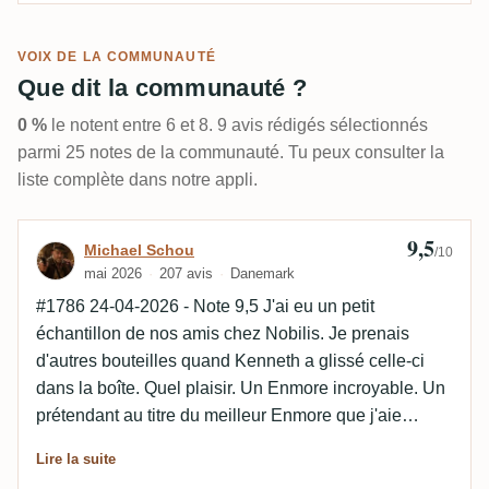
VOIX DE LA COMMUNAUTÉ
Que dit la communauté ?
0 %
le notent entre 6 et 8. 9 avis rédigés sélectionnés
parmi 25 notes de la communauté. Tu peux consulter la
liste complète dans notre appli.
9,5
Avis de Michael Schou
Michael Schou
/10
mai 2026
207 avis
Danemark
#1786 24-04-2026 - Note 9,5 J'ai eu un petit
échantillon de nos amis chez Nobilis. Je prenais
d'autres bouteilles quand Kenneth a glissé celle-ci
dans la boîte. Quel plaisir. Un Enmore incroyable. Un
prétendant au titre du meilleur Enmore que j'aie
jamais dégusté. J'adore qu'il ait un degré d'alcool de
Lire la suite
56,6 % et pas autour de 50 %. Ça donne plus de