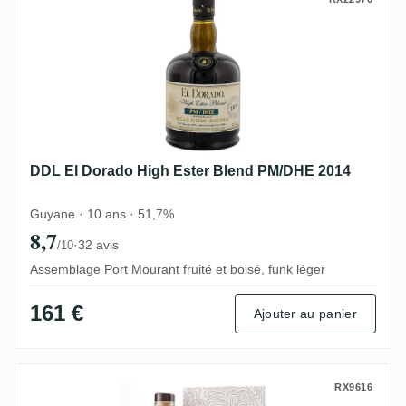
DDL El Dorado High Ester Blend PM/DHE 
DDL El Dorado High Ester Blend PM/DHE 2014
Guyane · 10 ans · 51,7%
8,7
·
32 avis
/10
Assemblage Port Mourant fruité et boisé, funk léger
161 €
Ajouter au panier
Nobilis Enmore No. 5 AWM 1988
RX9616