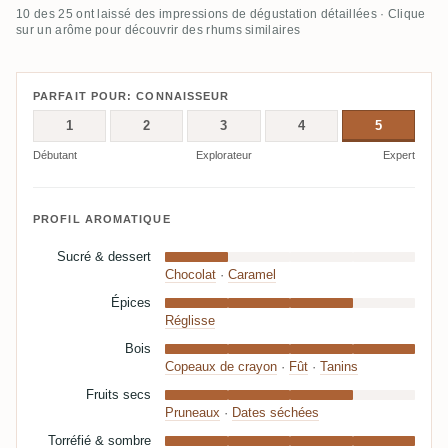
10 des 25 ont laissé des impressions de dégustation détaillées · Clique
sur un arôme pour découvrir des rhums similaires
PARFAIT POUR: CONNAISSEUR
1
2
3
4
5
Débutant
Explorateur
Expert
PROFIL AROMATIQUE
Sucré & dessert
Chocolat
·
Caramel
Épices
Réglisse
Bois
Copeaux de crayon
·
Fût
·
Tanins
Fruits secs
Pruneaux
·
Dates séchées
Torréfié & sombre