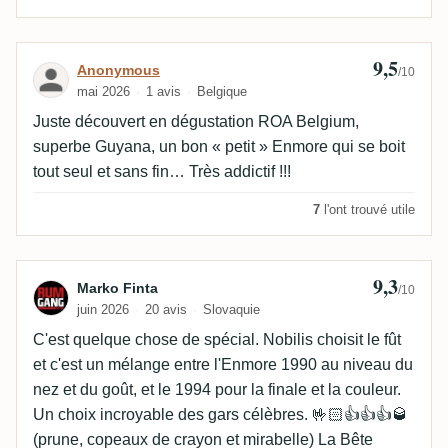
9,5
Avis de Anonymous
Anonymous
/10
mai 2026
1 avis
Belgique
Juste découvert en dégustation ROA Belgium,
superbe Guyana, un bon « petit » Enmore qui se boit
tout seul et sans fin… Très addictif !!!
7
l'ont trouvé utile
9,3
Avis de Marko Finta
Marko Finta
/10
juin 2026
20 avis
Slovaquie
C'est quelque chose de spécial. Nobilis choisit le fût
et c'est un mélange entre l'Enmore 1990 au niveau du
nez et du goût, et le 1994 pour la finale et la couleur.
Un choix incroyable des gars célèbres. 🤟🏻👍👍👍🥃
(prune, copeaux de crayon et mirabelle) La Bête