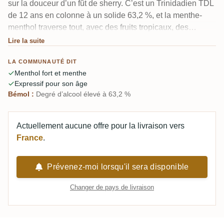
sur la douceur d’un fût de sherry. C’est un Trinidadien TDL
de 12 ans en colonne à un solide 63,2 %, et la menthe-
menthol traverse tout, avec des fruits tropicaux, des
pêches et une touche de colle par-dessus. Le bois est
Lire la suite
présent mais discret. Quelques dégustateurs ont même
LA COMMUNAUTÉ DIT
perçu une note de prairie fleurie au nez. Un critique
Menthol fort et menthe
soupçonne un sucrage malgré la mention « sans sucre
Expressif pour son âge
ajouté ».
Bémol :
Degré d’alcool élevé à 63,2 %
Actuellement aucune offre pour la livraison vers
France
.
Prévenez-moi lorsqu'il sera disponible
Changer de pays de livraison