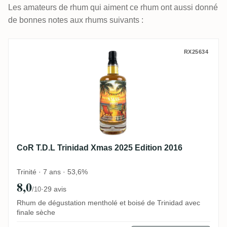
Les amateurs de rhum qui aiment ce rhum ont aussi donné
de bonnes notes aux rhums suivants :
CoR T.D.L Trinidad Xmas 2025 Edition 201
RX25634
CoR T.D.L Trinidad Xmas 2025 Edition 2016
Trinité · 7 ans · 53,6%
8,0
·
29 avis
/10
Rhum de dégustation mentholé et boisé de Trinidad avec
finale sèche