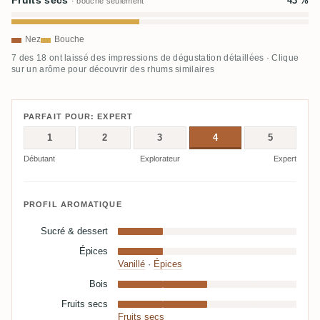
Fruits secs
43 %
· bouche seulement
Nez
Bouche
7 des 18 ont laissé des impressions de dégustation détaillées · Clique
sur un arôme pour découvrir des rhums similaires
PARFAIT POUR: EXPERT
1
2
3
4
5
Débutant
Explorateur
Expert
PROFIL AROMATIQUE
Sucré & dessert
Épices
Vanillé
·
Épices
Bois
Fruits secs
Fruits secs