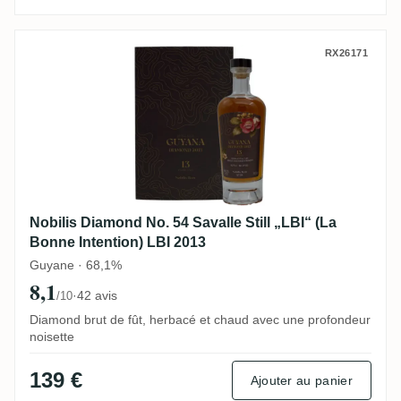
Nobilis Diamond No. 54 Savalle Still „LBI“
RX26171
Nobilis Diamond No. 54 Savalle Still „LBI“ (La
Bonne Intention) LBI 2013
Guyane · 68,1%
8,1
·
42 avis
/10
Diamond brut de fût, herbacé et chaud avec une profondeur
noisette
139 €
Ajouter au panier