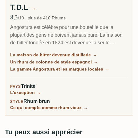
T.D.L
→
8,3
Note moyenne
/10
plus de 410 Rhums
Angostura est célèbre pour une bouteille que la
plupart des gens ne boivent jamais pure. La maison
de bitter fondée en 1824 est devenue la seule
distillerie de rhum de Trinité, et son bras Trinidad
La maison de bitter devenue distillerie
→
Distillers fait un rhum net, distillé en colonne, de style
Un rhum de colonne de style espagnol
→
espagnol, à l'opposé du funk lourd de la Jamaïque ou
La gamme Angostura et les marques locales
→
de la Guyane. La même usine garde encore la recette
secrète du bitter de cocktail le plus célèbre au monde.
Trinité
PAYS
L'exception
→
Rhum brun
STYLE
Ce qui compte comme rhum vieux
→
Tu peux aussi apprécier