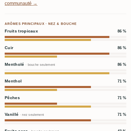
communauté →
ARÔMES PRINCIPAUX · NEZ & BOUCHE
Fruits tropicaux
86 %
Cuir
86 %
Mentholé
86 %
· bouche seulement
Menthol
71 %
Pêches
71 %
Vanillé
71 %
· nez seulement