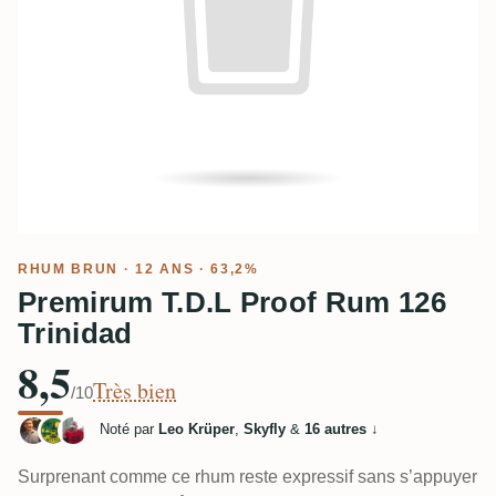
RHUM BRUN
· 12 ANS · 63,2%
Premirum T.D.L Proof Rum 126
Trinidad
8,5
Très bien
/10
Noté par
Leo Krüper
,
Skyfly
&
16 autres
↓
Surprenant comme ce rhum reste expressif sans s’appuyer