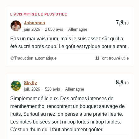
Avis de Johannes
L'AVIS MITIGÉ LE PLUS UTILE
7,9
Johannes
/10
juin 2026
2 858 avis
Allemagne
Pas un mauvais rhum, mais je suis assez sûr qu'il a
été sucré après coup. Le goût est typique pour autant..
Traduction automatique
11
l'ont trouvé utile
8,8
Avis de Skyfly
Skyfly
/10
juil. 2026
528 avis
Allemagne
Simplement délicieux. Des arômes intenses de
menthe/menthol rencontrent un bouquet sauvage de
fruits. Surtout au nez, on pense à une prairie fleurie.
Les notes boisées sont ni trop fortes ni trop faibles.
C'est un rhum qu'il faut absolument goûter.