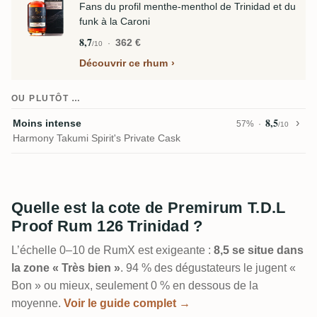
Fans du profil menthe-menthol de Trinidad et du
funk à la Caroni
8,7
362 €
/10
Découvrir ce rhum
OU PLUTÔT …
8,5
Moins intense
57%
/10
Harmony Takumi Spirit's Private Cask
Quelle est la cote de Premirum T.D.L
Proof Rum 126 Trinidad ?
L’échelle 0–10 de RumX est exigeante :
8,5 se situe dans
la zone « Très bien »
. 94 % des dégustateurs le jugent «
Bon » ou mieux, seulement 0 % en dessous de la
moyenne.
Voir le guide complet →