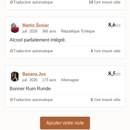
Traduction automatique
14
l'ont trouvé utile
8,6
Avis de Martin Švojgr
Martin Švojgr
/10
juil. 2026
366 avis
République Tchèque
Alcool parfaitement intégré.
Traduction automatique
6
l'ont trouvé utile
8,5
Avis de Banana Joe
Banana Joe
/10
juil. 2026
173 avis
Allemagne
Bonner Rum Runde
Traduction automatique
6
l'ont trouvé utile
Ajouter votre note