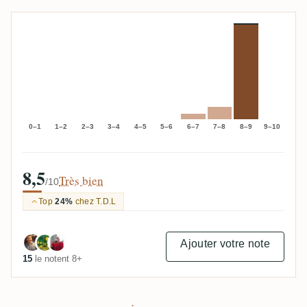
0–1
1–2
2–3
3–4
4–5
5–6
6–7
7–8
8–9
9–10
8,5
Très bien
/10
Top
24%
chez T.D.L
Ajouter votre note
15
le notent 8+