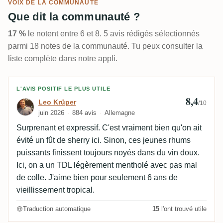
VOIX DE LA COMMUNAUTÉ
Que dit la communauté ?
17 %
le notent entre 6 et 8. 5 avis rédigés sélectionnés
parmi 18 notes de la communauté. Tu peux consulter la
liste complète dans notre appli.
Avis de Leo Krüper
L'AVIS POSITIF LE PLUS UTILE
8,4
Leo Krüper
/10
juin 2026
884 avis
Allemagne
Surprenant et expressif. C'est vraiment bien qu'on ait
évité un fût de sherry ici. Sinon, ces jeunes rhums
puissants finissent toujours noyés dans du vin doux.
Ici, on a un TDL légèrement mentholé avec pas mal
de colle. J'aime bien pour seulement 6 ans de
vieillissement tropical.
Traduction automatique
15
l'ont trouvé utile