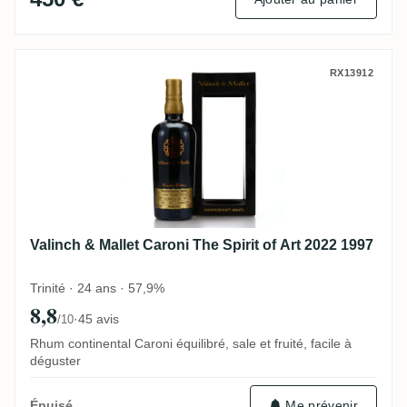
Valinch & Mallet Caroni The Spirit of Art 
RX13912
Valinch & Mallet Caroni The Spirit of Art 2022 1997
Trinité · 24 ans · 57,9%
8,8
·
45 avis
/10
Rhum continental Caroni équilibré, sale et fruité, facile à
déguster
Me prévenir
Épuisé