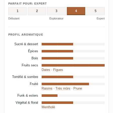
PARFAIT POUR: EXPERT
1
2
3
4
5
Débutant
Explorateur
Expert
PROFIL AROMATIQUE
Sucré & dessert
Épices
Bois
Fruits secs
Dates
·
Figues
Torréfié & sombre
Fruité
Raisins
·
Très mûrs
·
Prune
Funk & esters
Végétal & floral
Mentholé