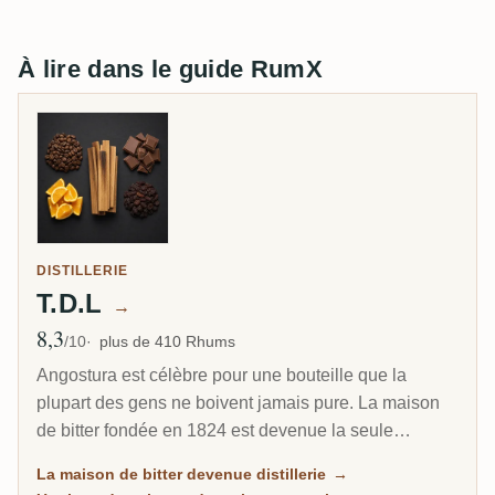
À lire dans le guide RumX
DISTILLERIE
T.D.L
→
8,3
Note moyenne
/10
plus de 410 Rhums
Angostura est célèbre pour une bouteille que la
plupart des gens ne boivent jamais pure. La maison
de bitter fondée en 1824 est devenue la seule
distillerie de rhum de Trinité, et son bras Trinidad
La maison de bitter devenue distillerie
→
Distillers fait un rhum net, distillé en colonne, de style