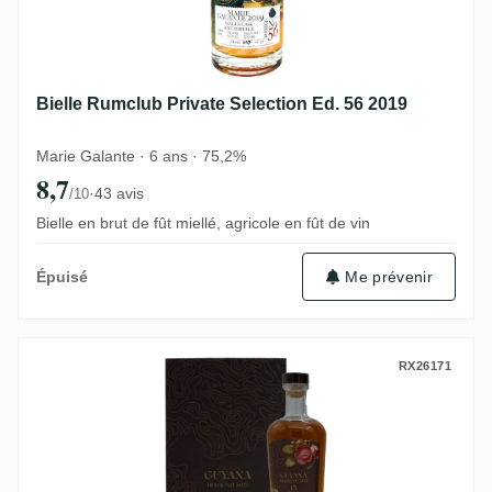
Bielle Rumclub Private Selection Ed. 56 2019
Marie Galante · 6 ans · 75,2%
8,7
·
43 avis
/10
Bielle en brut de fût miellé, agricole en fût de vin
Me prévenir
Épuisé
Nobilis Diamond No. 54 Savalle Still „LBI“
RX26171