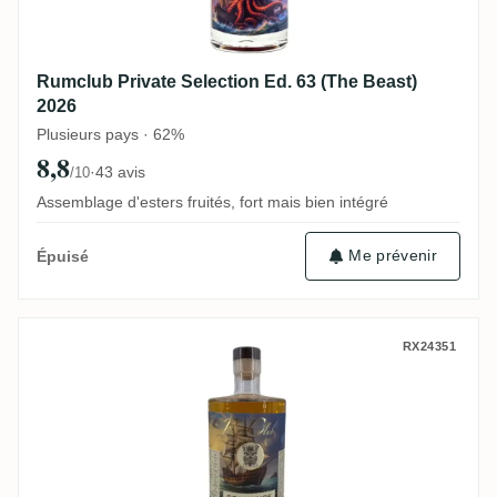
Rumclub Private Selection Ed. 63 (The Beast)
2026
Plusieurs pays · 62%
8,8
·
43 avis
/10
Assemblage d'esters fruités, fort mais bien intégré
Me prévenir
Épuisé
Rumclub Private Selection Sea Wynde - A 
RX24351