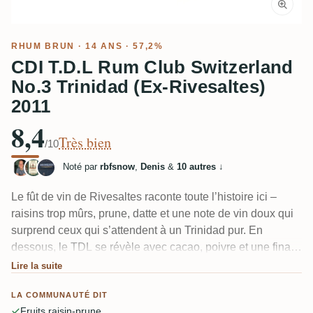
RHUM BRUN
· 14 ANS · 57,2%
CDI T.D.L Rum Club Switzerland
No.3 Trinidad (Ex-Rivesaltes)
2011
8,4
Très bien
/10
Noté par
rbfsnow
,
Denis
&
10 autres
↓
Le fût de vin de Rivesaltes raconte toute l’histoire ici –
raisins trop mûrs, prune, datte et une note de vin doux qui
surprend ceux qui s’attendent à un Trinidad pur. En
dessous, le TDL se révèle avec cacao, poivre et une finale
réglissée, plus une touche récurrente de thé à la menthe.
Lire la suite
En brut de fût, c’est complexe et fruité.
LA COMMUNAUTÉ DIT
Fruits raisin-prune