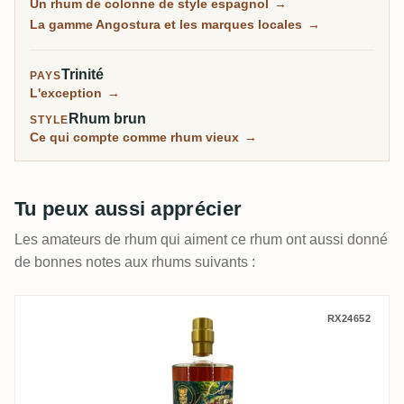
Un rhum de colonne de style espagnol
→
espagnol, à l'opposé du funk lourd de la Jamaïque ou
La gamme Angostura et les marques locales
→
de la Guyane. La même usine garde encore la recette
secrète du bitter de cocktail le plus célèbre au monde.
Trinité
PAYS
L'exception
→
Rhum brun
STYLE
Ce qui compte comme rhum vieux
→
Tu peux aussi apprécier
Les amateurs de rhum qui aiment ce rhum ont aussi donné
de bonnes notes aux rhums suivants :
Bielle Rumclub Private Selection Ed. 56 2
RX24652