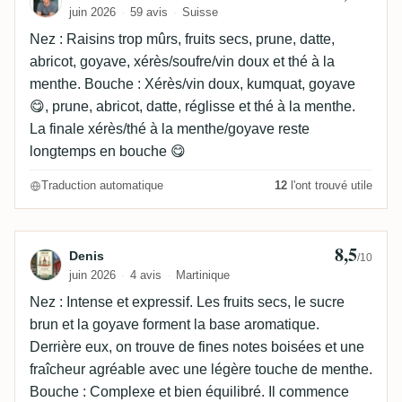
juin 2026
59 avis
Suisse
Nez : Raisins trop mûrs, fruits secs, prune, datte,
abricot, goyave, xérès/soufre/vin doux et thé à la
menthe. Bouche : Xérès/vin doux, kumquat, goyave
😋, prune, abricot, datte, réglisse et thé à la menthe.
La finale xérès/thé à la menthe/goyave reste
longtemps en bouche 😋
Traduction automatique
12
l'ont trouvé utile
8,5
Avis de Denis
Denis
/10
juin 2026
4 avis
Martinique
Nez : Intense et expressif. Les fruits secs, le sucre
brun et la goyave forment la base aromatique.
Derrière eux, on trouve de fines notes boisées et une
fraîcheur agréable avec une légère touche de menthe.
Bouche : Complexe et bien équilibré. Il commence