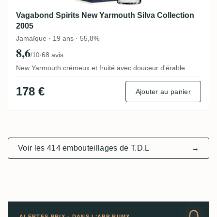
Vagabond Spirits New Yarmouth Silva Collection
2005
Jamaïque · 19 ans · 55,8%
8,6
·
68 avis
/10
New Yarmouth crémeux et fruité avec douceur d'érable
178 €
Ajouter au panier
Voir les 414 embouteillages de T.D.L
→
ALERTES PRIX · DANS L’APP RUMX