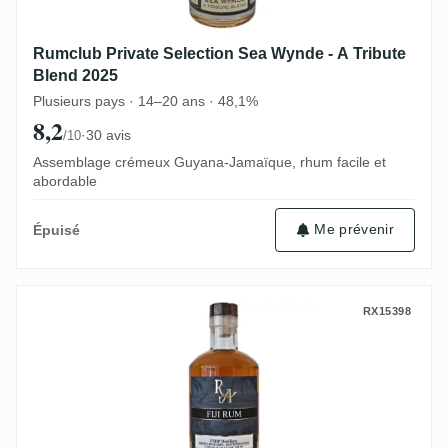
Rumclub Private Selection Sea Wynde - A Tribute
Blend 2025
Plusieurs pays · 14–20 ans · 48,1%
8,2
·
30 avis
/10
Assemblage crémeux Guyana-Jamaïque, rhum facile et
abordable
Me prévenir
Épuisé
South Pacific Rum Artesanal Fiji Rum FS
RX15398