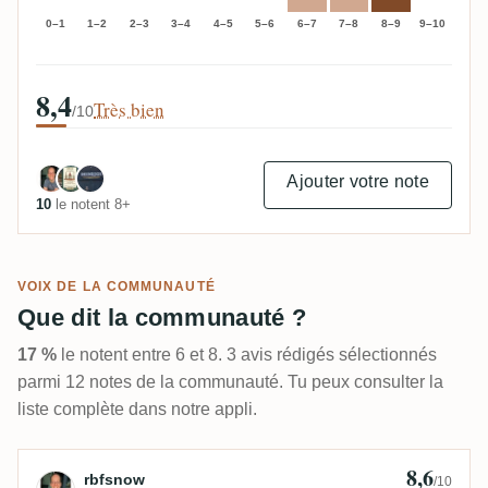
0–1
1–2
2–3
3–4
4–5
5–6
6–7
7–8
8–9
9–10
8,4
Très bien
/10
Ajouter votre note
10
le notent 8+
VOIX DE LA COMMUNAUTÉ
Que dit la communauté ?
17 %
le notent entre 6 et 8. 3 avis rédigés sélectionnés
parmi 12 notes de la communauté. Tu peux consulter la
liste complète dans notre appli.
8,6
Avis de rbfsnow
rbfsnow
/10