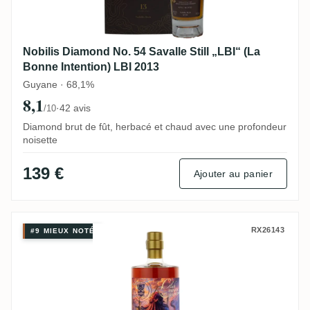
Nobilis Diamond No. 54 Savalle Still „LBI“ (La
Bonne Intention) LBI 2013
Guyane · 68,1%
8,1
·
42 avis
/10
Diamond brut de fût, herbacé et chaud avec une profondeur
noisette
139 €
Ajouter au panier
Rumclub Private Selection Ed. 63 (The Be
RX26143
#9 MIEUX NOTÉ