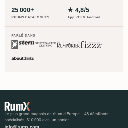
25 000+
★ 4,8/5
RHUMS CATALOGUÉS
App iOS & Android
PARLÉ DANS
Le plus grand magasin de rhum d'Europe – 48 détaillants
spécialisés, 310 000 avis, un panier.
info@rumx.com