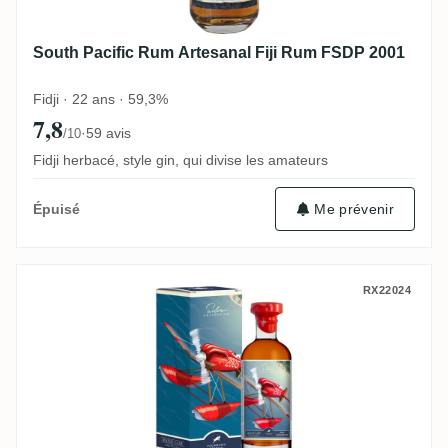
South Pacific Rum Artesanal Fiji Rum FSDP 2001
Fidji · 22 ans · 59,3%
7,8
·
59 avis
/10
Fidji herbacé, style gin, qui divise les amateurs
Me prévenir
Épuisé
Vagabond Spirits New Yarmouth Silva Coll
RX22024