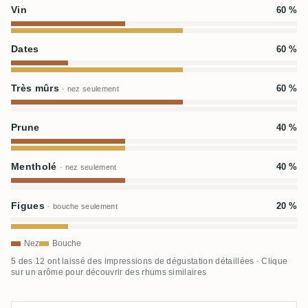
Vin
60 %
Dates
60 %
Très mûrs
60 %
· nez seulement
Prune
40 %
Mentholé
40 %
· nez seulement
Figues
20 %
· bouche seulement
Nez
Bouche
5 des 12 ont laissé des impressions de dégustation détaillées · Clique
sur un arôme pour découvrir des rhums similaires