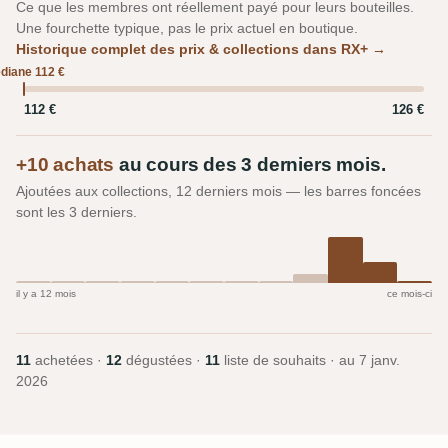
Ce que les membres ont réellement payé pour leurs bouteilles.
Une fourchette typique, pas le prix actuel en boutique.
Historique complet des prix & collections dans RX+ →
diane 112 €
112 €
126 €
+10 achats
au cours des 3 derniers mois.
Ajoutées aux collections, 12 derniers mois — les barres foncées
sont les 3 derniers.
il y a 12 mois
ce mois-ci
11
achetées ·
12
dégustées ·
11
liste de souhaits · au
7 janv.
2026