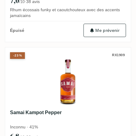
7,0
·
38 avis
/10
Rhum écossais funky et caoutchouteux avec des accents
jamaïcains
Me prévenir
Épuisé
Samai Kampot Pepper
RX1909
-23%
Samai Kampot Pepper
Inconnu · 41%
6,8