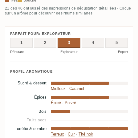
Nez
Bouche
21 des 40 ont laissé des impressions de dégustation détaillées · Clique
sur un arôme pour découvrir des rhums similaires
PARFAIT POUR: EXPLORATEUR
1
2
3
4
5
Débutant
Explorateur
Expert
PROFIL AROMATIQUE
Sucré & dessert
Mielleux
·
Caramel
Épices
Épicé
·
Poivré
Bois
Fruits secs
Torréfié & sombre
Terreux
·
Cuir
·
Thé noir