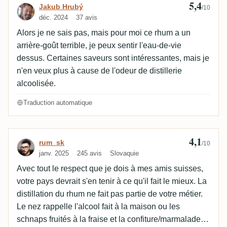
5,4
Avis de Jakub Hrubý
Jakub Hrubý
/10
déc. 2024
37 avis
Alors je ne sais pas, mais pour moi ce rhum a un
arrière-goût terrible, je peux sentir l'eau-de-vie
dessus. Certaines saveurs sont intéressantes, mais je
n'en veux plus à cause de l'odeur de distillerie
alcoolisée.
Traduction automatique
4,1
Avis de rum_sk
rum_sk
/10
janv. 2025
245 avis
Slovaquie
Avec tout le respect que je dois à mes amis suisses,
votre pays devrait s'en tenir à ce qu'il fait le mieux. La
distillation du rhum ne fait pas partie de votre métier.
Le nez rappelle l'alcool fait à la maison ou les
schnaps fruités à la fraise et la confiture/marmalade à