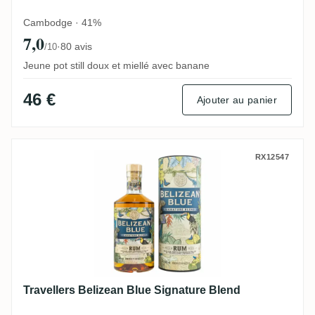
Cambodge · 41%
7,0
·
80 avis
/10
Jeune pot still doux et miellé avec banane
46 €
Ajouter au panier
Travellers Belizean Blue Signature Blend
RX12547
Travellers Belizean Blue Signature Blend