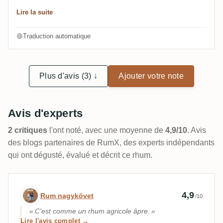
la fraise. Le goût est étonnamment doux, d'une
Lire la suite
douceur inattendue qui me rappelle une sucette
crème/paille 🍭. Ce n'est pas ma tasse de rhum.
Traduction automatique
Plus d'avis (3) ↓
Ajouter votre note
Avis d'experts
2 critiques
l'ont noté, avec une moyenne de
4,9/10
. Avis
des blogs partenaires de RumX, des experts indépendants
qui ont dégusté, évalué et décrit ce rhum.
Avis d’expert par Rum nagykövet
4,9
Rum nagykövet
/10
C'est comme un rhum agricole âpre.
Lire l'avis complet →