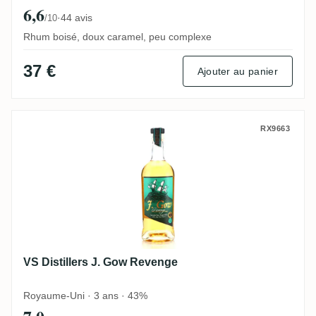
6,6
·
44 avis
/10
Rhum boisé, doux caramel, peu complexe
37 €
Ajouter au panier
VS Distillers J. Gow Revenge
RX9663
VS Distillers J. Gow Revenge
Royaume-Uni · 3 ans · 43%