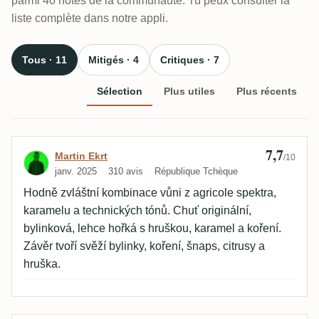
parmi 40 notes de la communauté. Tu peux consulter la
liste complète dans notre appli.
Tous · 11
Mitigés · 4
Critiques · 7
Sélection
Plus utiles
Plus récents
7,7
Avis de Martin Ekrt
Martin Ekrt
/10
janv. 2025
310 avis
République Tchèque
Hodně zvláštní kombinace vůni z agricole spektra,
karamelu a technických tónů. Chuť originální,
bylinková, lehce hořká s hruškou, karamel a koření.
Závěr tvoří svěží bylinky, koření, šnaps, citrusy a
hruška.