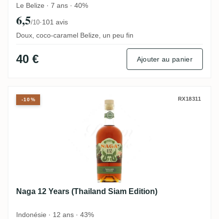
Le Belize · 7 ans · 40%
6,5
·
101 avis
/10
Doux, coco-caramel Belize, un peu fin
40 €
Ajouter au panier
Naga 12 Years (Thailand Siam Edition)
RX18311
-10%
Naga 12 Years (Thailand Siam Edition)
Indonésie · 12 ans · 43%