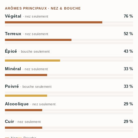
ARÔMES PRINCIPAUX · NEZ & BOUCHE
Végétal
76 %
· nez seulement
Terreux
52 %
· nez seulement
Épicé
43 %
· bouche seulement
Minéral
33 %
· nez seulement
Poivré
33 %
· bouche seulement
Alcoolique
29 %
· nez seulement
Cuir
29 %
· nez seulement