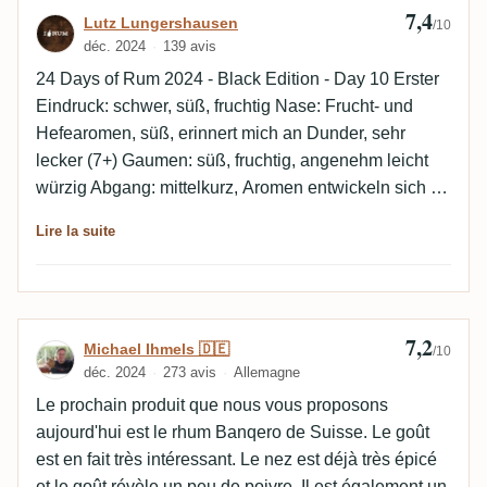
7,4
Avis de Lutz Lungershausen
Lutz Lungershausen
/10
déc. 2024
139 avis
24 Days of Rum 2024 - Black Edition - Day 10 Erster
Eindruck: schwer, süß, fruchtig Nase: Frucht- und
Hefearomen, süß, erinnert mich an Dunder, sehr
lecker (7+) Gaumen: süß, fruchtig, angenehm leicht
würzig Abgang: mittelkurz, Aromen entwickeln sich zu
dunkleren Noten Gesamteindruck: eine echte
Lire la suite
Überraschung, bei einer Blindverkostung hätte ich auf
gesüßten Jamaikaner getippt. Dunder, Süße und
leichte Gewürze gefallen mir. Gemütlicher
Feierabend-Sipper. Passt vielleicht sogar zum Essen.
7,2
Avis de Michael Ihmels 🇩🇪
Michael Ihmels 🇩🇪
/10
déc. 2024
273 avis
Allemagne
Le prochain produit que nous vous proposons
aujourd'hui est le rhum Banqero de Suisse. Le goût
est en fait très intéressant. Le nez est déjà très épicé
et le goût révèle un peu de poivre. Il est également un