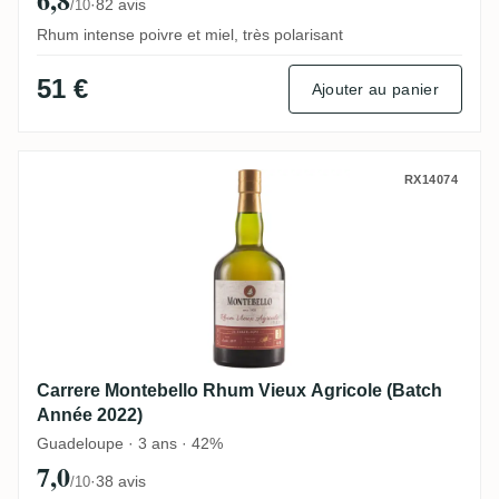
·
82 avis
/10
Rhum intense poivre et miel, très polarisant
51 €
Ajouter au panier
Carrere Montebello Rhum Vieux Agricole 
RX14074
Carrere Montebello Rhum Vieux Agricole (Batch
Année 2022)
Guadeloupe · 3 ans · 42%
7,0
·
38 avis
/10