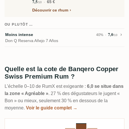
7,5
65 €
/10
Découvrir ce rhum
OU PLUTÔT …
7,0
Moins intense
40%
/10
Don Q Reserva Añejo 7 Años
Quelle est la cote de Banqero Copper
Swiss Premium Rum ?
L’échelle 0–10 de RumX est exigeante :
6,0 se situe dans
la zone « Agréable »
. 27 % des dégustateurs le jugent «
Bon » ou mieux, seulement 30 % en dessous de la
moyenne.
Voir le guide complet →