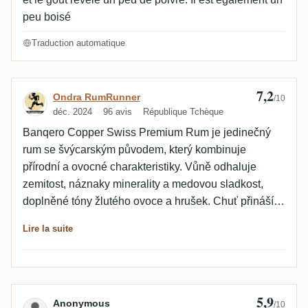
peu boisé
Traduction automatique
7,2
Avis de Ondra RumRunner
Ondra RumRunner
/10
déc. 2024
96 avis
République Tchèque
Banqero Copper Swiss Premium Rum je jedinečný
rum se švýcarským původem, který kombinuje
přírodní a ovocné charakteristiky. Vůně odhaluje
zemitost, náznaky minerality a medovou sladkost,
doplněné tóny žlutého ovoce a hrušek. Chuť přináší
harmonii mezi sladkostí, kořenitostí a ovocnými tóny,
Lire la suite
zejména broskví, s jemným nádechem černého čaje a
dřevité kořeněnosti. Tento rum potěší milovníky
vyvážených a komplexních chutí. English: Banqero
Copper Swiss Premium Rum is a unique rum with
5,9
Avis de Anonymous
Anonymous
Swiss origins, combining earthy and fruity
/10