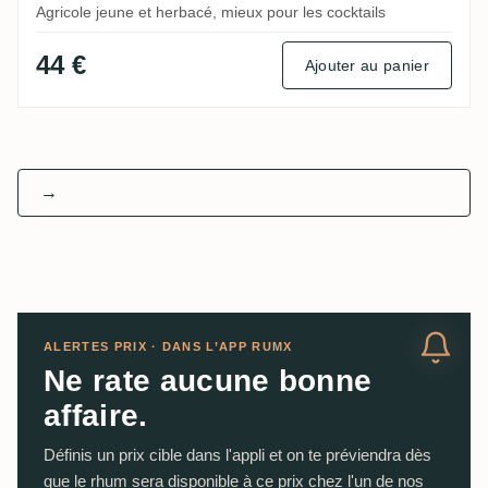
Agricole jeune et herbacé, mieux pour les cocktails
44 €
Ajouter au panier
→
ALERTES PRIX · DANS L’APP RUMX
Ne rate aucune bonne
affaire.
Définis un prix cible dans l'appli et on te préviendra dès
que le rhum sera disponible à ce prix chez l'un de nos