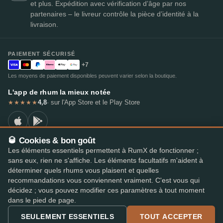
et plus. Expédition avec vérification d’âge par nos
partenaires – le livreur contrôle la pièce d’identité à la
livraison.
PAIEMENT SÉCURISÉ
+7
Les moyens de paiement disponibles peuvent varier selon la boutique.
L'app de rhum la mieux notée
4,8
· sur l'App Store et le Play Store
★★★★★
🥃 Cookies & bon goût
Les éléments essentiels permettent à RumX de fonctionner ;
© 2026 RumX
sans eux, rien ne s'affiche. Les éléments facultatifs m'aident à
RumX® est une marque de l'Union européenne enregistrée (EUTM n° 018407164).
déterminer quels rhums vous plaisent et quelles
Mentions légales
Politique de confidentialité
recommandations vous conviennent vraiment. C'est vous qui
Préférences en matière de cookies
Conditions générales
décidez ; vous pouvez modifier ces paramètres à tout moment
dans le pied de page.
SEULEMENT ESSENTIELS
TOUT ACCEPTER