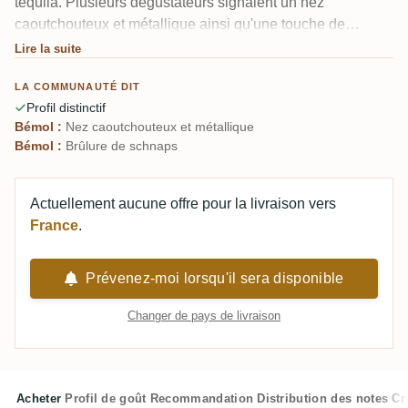
tequila. Plusieurs dégustateurs signalent un nez
caoutchouteux et métallique ainsi qu'une touche de
schnaps artisanal à 40%. Certains trouvent les notes
Lire la suite
terreuses de poire et de thé noir vraiment intéressantes ;
LA COMMUNAUTÉ DIT
d'autres trouvent cela simplement étrange. Un critique l'a
Profil distinctif
résumé comme "un rhum agricole dur".
Bémol :
Nez caoutchouteux et métallique
Bémol :
Brûlure de schnaps
Actuellement aucune offre pour la livraison vers
France
.
Prévenez-moi lorsqu'il sera disponible
Changer de pays de livraison
Acheter
Profil de goût
Recommandation
Distribution des notes
Cr