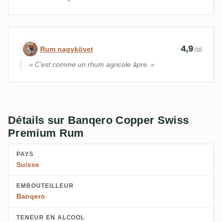
Avis d’expert par Rum nagykövet
4,9
Rum nagykövet
/10
C'est comme un rhum agricole âpre.
Détails sur Banqero Copper Swiss
Premium Rum
PAYS
Suisse
EMBOUTEILLEUR
Banqero
TENEUR EN ALCOOL