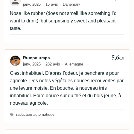
janv. 2025
15 avis
Danemark
characteristics. The aroma reveals earthiness, hints of
minerality, and honeyed sweetness, complemented
Nose like rubber (does not smell like something I’d
by notes of yellow fruits and pear. On the palate, it
want to drink), but surprisingly sweet and pleasant
offers a balance of sweetness, spiciness, and fruity
taste.
flavors, particularly peach, with subtle hints of black
tea and woody spices. This rum appeals to those who
appreciate balanced and complex profiles. Deutsch:
5,6
Avis de Rumpalumpa
Rumpalumpa
Banqero Copper Swiss Premium Rum ist ein
/10
janv. 2025
282 avis
Allemagne
einzigartiger Rum mit Schweizer Herkunft, der erdige
und fruchtige Charakteristika vereint. Das Aroma zeigt
C'est inhabituel. D'après l'odeur, je pencherais pour
Erdigkeit, mineralische Noten und eine honigsüße
agricole. Des notes végétales douces recouvertes par
Süße, ergänzt durch gelbe Früchte und Birne. Am
une levure moisie. En bouche, à nouveau très
Gaumen bietet er eine Harmonie aus Süße, Würze
inhabituel. Poire douce sur du thé et du bois jeune, à
und fruchtigen Aromen, insbesondere Pfirsich, mit
nouveau agricole.
einem Hauch von schwarzem Tee und holziger
Traduction automatique
Würze. Dieser Rum spricht Liebhaber ausgewogener
und komplexer Aromen an.