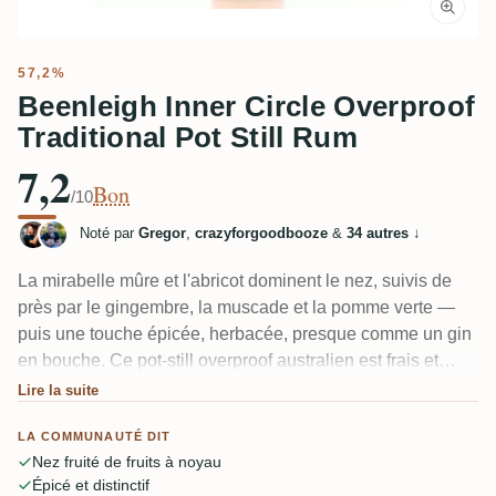
57,2%
Beenleigh Inner Circle Overproof
Traditional Pot Still Rum
7,2
Bon
/10
Noté par
Gregor
,
crazyforgoodbooze
&
34 autres
↓
La mirabelle mûre et l'abricot dominent le nez, suivis de
près par le gingembre, la muscade et la pomme verte —
puis une touche épicée, herbacée, presque comme un gin
en bouche. Ce pot-still overproof australien est frais et
fruité, mais les 57,2% d'alcool sont puissants, et certains
Lire la suite
dégustateurs le trouvent sec, végétal, plus proche d'un
LA COMMUNAUTÉ DIT
Scotch que d'un rhum. Distinctif plutôt que facile.
Nez fruité de fruits à noyau
Épicé et distinctif