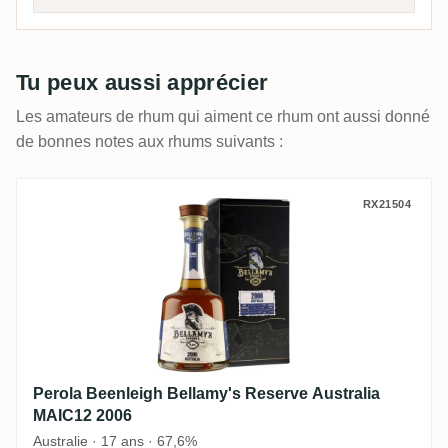
Tu peux aussi apprécier
Les amateurs de rhum qui aiment ce rhum ont aussi donné
de bonnes notes aux rhums suivants :
Perola Beenleigh Bellamy's Reserve Austr
RX21504
Perola Beenleigh Bellamy's Reserve Australia
MAIC12 2006
Australie · 17 ans · 67,6%