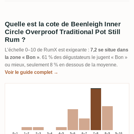
Quelle est la cote de Beenleigh Inner
Circle Overproof Traditional Pot Still
Rum ?
L’échelle 0–10 de RumX est exigeante :
7,2 se situe dans
la zone « Bon »
. 61 % des dégustateurs le jugent « Bon »
ou mieux, seulement 8 % en dessous de la moyenne.
Voir le guide complet →
0–1
1–2
2–3
3–4
4–5
5–6
6–7
7–8
8–9
9–10