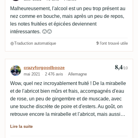
Malheureusement, l'alcool est un peu trop présent au
nez comme en bouche, mais après un peu de repos,
les notes fruitées et épicées deviennent
intéressantes. 🙂🙂
Traduction automatique
9
l'ont trouvé utile
8,4
Avis de crazyforgoodbooze
crazyforgoodbooze
/10
mai 2021
2 476 avis
Allemagne
Wow, quel nez incroyablement fruité ! De la mirabelle
et de l'abricot bien mûrs et frais, accompagnés d'eau
de rose, un peu de gingembre et de muscade, avec
une touche discrète de poire et d'esters. Au goût, on
retrouve encore la mirabelle et l'abricot, mais aussi
des notes épicées d'anis étoilé, de muscade, de
Lire la suite
vanille et de gingembre piquant. Un longue finale sur
le bois, le cuir, le thé noir, ainsi que la rose, le