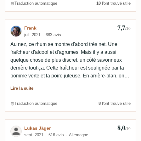
Traduction automatique
10
l'ont trouvé utile
gingembre et la poire. Très beau, c'est exactement ce
que j'imagine ! J'en veux plus, s'il te plaît !
7,7
Avis de Frank
Frank
/10
juil. 2021
683 avis
Au nez, ce rhum se montre d'abord très net. Une
fraîcheur d'alcool et d'agrumes. Mais il y a aussi
quelque chose de plus discret, un côté savonneux
derrière tout ça. Cette fraîcheur est soulignée par la
pomme verte et la poire juteuse. En arrière-plan, on
perçoit une légère note de caramel. En bouche, il est
Lire la suite
assez épicé. Pourtant, il présente une fraîcheur
amère, comme celle du zeste de citron vert. On trouve
Traduction automatique
8
l'ont trouvé utile
de la muscade, de la vanille et de la réglisse. Oh, et il
y a aussi une touche métallique, légèrement
savonneuse avec de la mélisse, comme au nez. Dans
8,0
Avis de Lukas Jäger
Lukas Jäger
/10
l'ensemble, ce n'est pas tout à fait mon style, mais ce
sept. 2021
516 avis
Allemagne
n'est pas mauvais non plus.