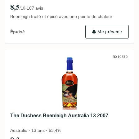
8,5
·
107 avis
/10
Beenleigh fruité et épicé avec une pointe de chaleur
Me prévenir
Épuisé
The Duchess Beenleigh Australia 13 2007
RX10370
The Duchess Beenleigh Australia 13 2007
Australie · 13 ans · 63,4%