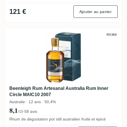
121 €
Ajouter au panier
Beenleigh Rum Artesanal Australia Rum I
RX388
Beenleigh Rum Artesanal Australia Rum Inner
Circle MAIC10 2007
Australie · 12 ans · 50,4%
8,1
·
58 avis
/10
Rhum de dégustation pot still australien fruité et épicé