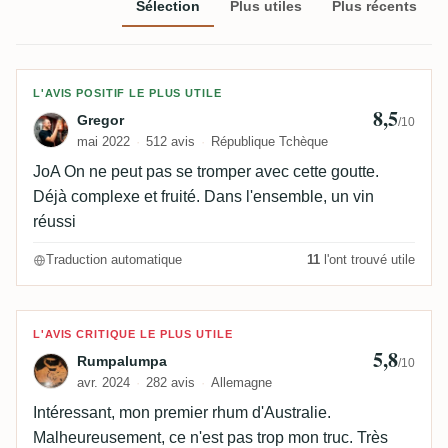
Sélection
Plus utiles
Plus récents
Avis de Gregor
L'AVIS POSITIF LE PLUS UTILE
8,5
Gregor
/10
mai 2022
512 avis
République Tchèque
JoA On ne peut pas se tromper avec cette goutte.
Déjà complexe et fruité. Dans l'ensemble, un vin
réussi
Traduction automatique
11
l'ont trouvé utile
Avis de Rumpalumpa
L'AVIS CRITIQUE LE PLUS UTILE
5,8
Rumpalumpa
/10
avr. 2024
282 avis
Allemagne
Intéressant, mon premier rhum d'Australie.
Malheureusement, ce n'est pas trop mon truc. Très