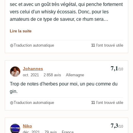
sec et avec un goût très végétal, qui penche fortement
vers celui d'un whisky écossais. Donc, pour les
amateurs de ce type de saveur, ce rhum sera
sûrement intéressant.
Lire la suite
Traduction automatique
11
l'ont trouvé utile
7,1
Avis de Johannes
Johannes
/10
oct. 2021
2 858 avis
Allemagne
Trop de notes d'herbes pour moi, un peu comme du
gin.
Traduction automatique
11
l'ont trouvé utile
7,3
Avis de Niko
Niko
/10
déc. 2021
79 avis
France