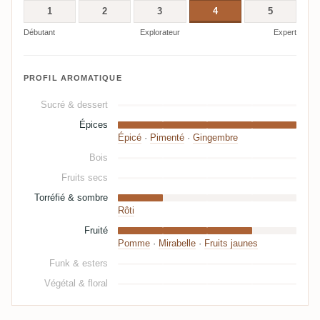
1
2
3
4
5
Débutant
Explorateur
Expert
PROFIL AROMATIQUE
Sucré & dessert
Épices
Épicé
·
Pimenté
·
Gingembre
Bois
Fruits secs
Torréfié & sombre
Rôti
Fruité
Pomme
·
Mirabelle
·
Fruits jaunes
Funk & esters
Végétal & floral