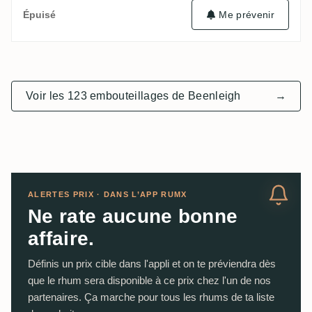
Me prévenir
Épuisé
Voir les 123 embouteillages de Beenleigh
→
ALERTES PRIX · DANS L’APP RUMX
Ne rate aucune bonne
affaire.
Définis un prix cible dans l'appli et on te préviendra dès
que le rhum sera disponible à ce prix chez l'un de nos
partenaires. Ça marche pour tous les rhums de ta liste