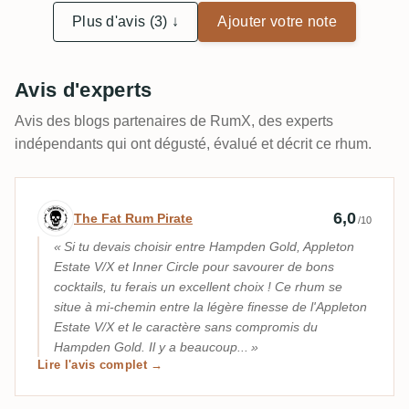
Plus d'avis (3) ↓
Ajouter votre note
Avis d'experts
Avis des blogs partenaires de RumX, des experts
indépendants qui ont dégusté, évalué et décrit ce rhum.
Avis d’expert par The Fat Rum Pirate
6,0
The Fat Rum Pirate
/10
Si tu devais choisir entre Hampden Gold, Appleton
Estate V/X et Inner Circle pour savourer de bons
cocktails, tu ferais un excellent choix ! Ce rhum se
situe à mi-chemin entre la légère finesse de l'Appleton
Estate V/X et le caractère sans compromis du
Hampden Gold. Il y a beaucoup...
Lire l'avis complet →