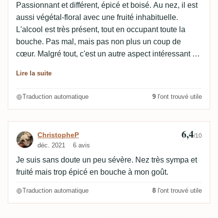
Passionnant et différent, épicé et boisé. Au nez, il est
aussi végétal-floral avec une fruité inhabituelle.
L'alcool est très présent, tout en occupant toute la
bouche. Pas mal, mais pas non plus un coup de
cœur. Malgré tout, c'est un autre aspect intéressant du
rhum qui montre clairement son incroyable diversité.
Lire la suite
Traduction automatique
9
l'ont trouvé utile
6,4
Avis de ChristopheP
ChristopheP
/10
déc. 2021
6 avis
Je suis sans doute un peu sévère. Nez très sympa et
fruité mais trop épicé en bouche à mon goût.
Traduction automatique
8
l'ont trouvé utile