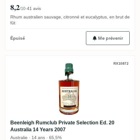
8,2
·
41 avis
/10
Rhum australien sauvage, citronné et eucalyptus, en brut de
fût
Me prévenir
Épuisé
Beenleigh Rumclub Private Selection Ed. 2
RX10872
Beenleigh Rumclub Private Selection Ed. 20
Australia 14 Years 2007
Australie · 14 ans · 65,5%