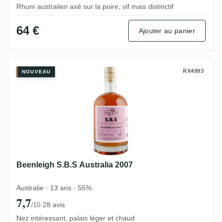
Rhum australien axé sur la poire, vif mais distinctif
64 €
Ajouter au panier
Beenleigh S.B.S Australia 2007
RX4993
NOUVEAU
Beenleigh S.B.S Australia 2007
Australie · 13 ans · 55%
7,7
·
28 avis
/10
Nez intéressant, palais léger et chaud