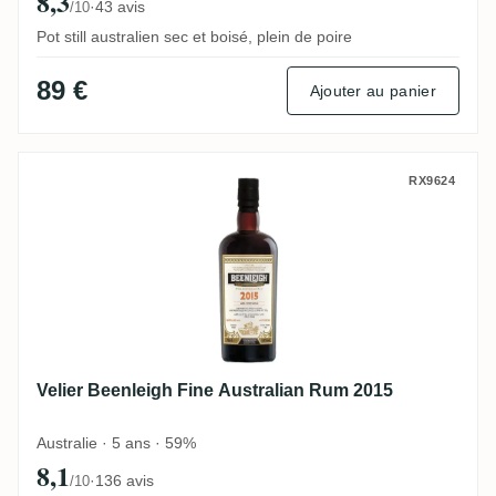
8,3
·
43 avis
/10
Pot still australien sec et boisé, plein de poire
89 €
Ajouter au panier
Velier Beenleigh Fine Australian Rum 201
RX9624
Velier Beenleigh Fine Australian Rum 2015
Australie · 5 ans · 59%
8,1
·
136 avis
/10