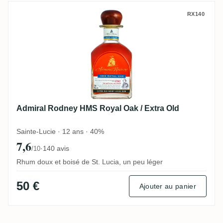
Admiral Rodney HMS Royal Oak / Extra O
RX140
Admiral Rodney HMS Royal Oak / Extra Old
Sainte-Lucie · 12 ans · 40%
7,6
·
140 avis
/10
Rhum doux et boisé de St. Lucia, un peu léger
50 €
Ajouter au panier