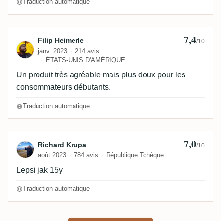
Traduction automatique
7,4
Avis de Filip Heimerle
Filip Heimerle
/10
janv. 2023
214 avis
ÉTATS-UNIS D'AMÉRIQUE
Un produit très agréable mais plus doux pour les
consommateurs débutants.
Traduction automatique
7,0
Avis de Richard Krupa
Richard Krupa
/10
août 2023
784 avis
République Tchèque
Lepsi jak 15y
Traduction automatique