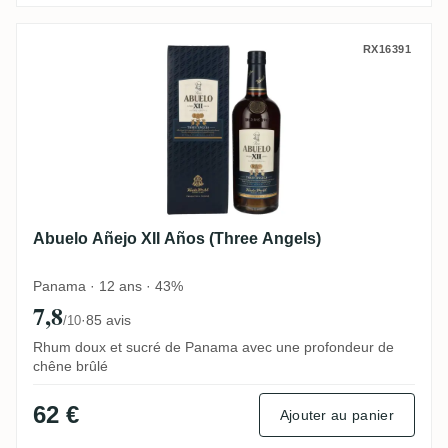
Abuelo Añejo XII Años (Three Angels)
RX16391
Abuelo Añejo XII Años (Three Angels)
Panama · 12 ans · 43%
7,8
·
85 avis
/10
Rhum doux et sucré de Panama avec une profondeur de
chêne brûlé
62 €
Ajouter au panier