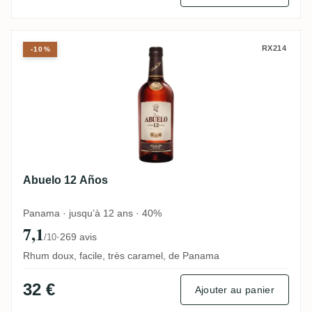
Abuelo 12 Años
RX214
-10%
Abuelo 12 Años
Panama · jusqu’à 12 ans · 40%
7,1
·
269 avis
/10
Rhum doux, facile, très caramel, de Panama
32 €
Ajouter au panier