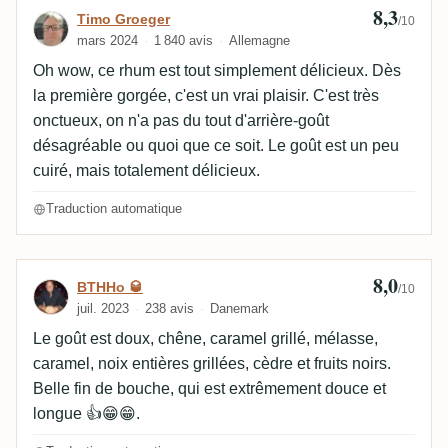
8,3
Avis de Timo Groeger
Timo Groeger
/10
mars 2024
1 840 avis
Allemagne
Oh wow, ce rhum est tout simplement délicieux. Dès
la première gorgée, c'est un vrai plaisir. C'est très
onctueux, on n'a pas du tout d'arrière-goût
désagréable ou quoi que ce soit. Le goût est un peu
cuiré, mais totalement délicieux.
Traduction automatique
8,0
Avis de BTHHo 🥃
BTHHo 🥃
/10
juil. 2023
238 avis
Danemark
Le goût est doux, chêne, caramel grillé, mélasse,
caramel, noix entières grillées, cèdre et fruits noirs.
Belle fin de bouche, qui est extrêmement douce et
longue 👍😁😁.