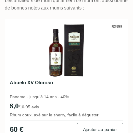
Les amateurs de rhum qui aiment ce rhum ont aussi donné
de bonnes notes aux rhums suivants :
Abuelo XV Oloroso
RX559
Abuelo XV Oloroso
Panama · jusqu’à 14 ans · 40%
8,0
·
95 avis
/10
Rhum doux, axé sur le sherry, facile à déguster
60 €
Ajouter au panier