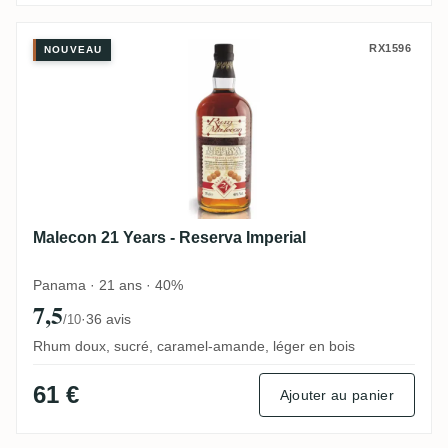
Malecon 21 Years - Reserva Imperial
RX1596
NOUVEAU
Malecon 21 Years - Reserva Imperial
Panama · 21 ans · 40%
7,5
·
36 avis
/10
Rhum doux, sucré, caramel-amande, léger en bois
61 €
Ajouter au panier