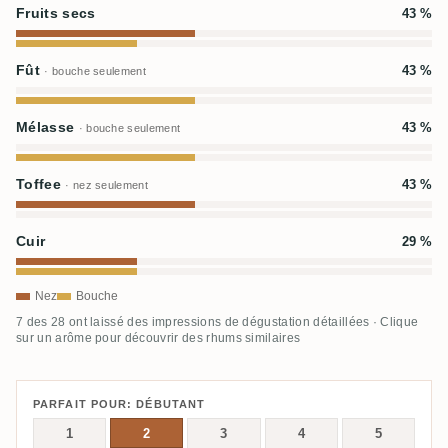
Fruits secs
43 %
Fût
43 %
· bouche seulement
Mélasse
43 %
· bouche seulement
Toffee
43 %
· nez seulement
Cuir
29 %
Nez
Bouche
7 des 28 ont laissé des impressions de dégustation détaillées · Clique
sur un arôme pour découvrir des rhums similaires
PARFAIT POUR: DÉBUTANT
1
2
3
4
5