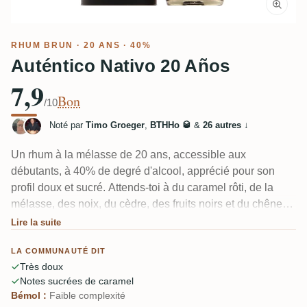
RHUM BRUN
· 20 ANS · 40%
Auténtico Nativo 20 Años
7,9
Bon
/10
Noté par
Timo Groeger
,
BTHHo 🥃
&
26 autres
↓
Un rhum à la mélasse de 20 ans, accessible aux
débutants, à 40% de degré d'alcool, apprécié pour son
profil doux et sucré. Attends-toi à du caramel rôti, de la
mélasse, des noix, du cèdre, des fruits noirs et du chêne
délicat. Idéal pour une dégustation détendue en soirée ou
Lire la suite
avec un seul glaçon.
LA COMMUNAUTÉ DIT
Très doux
Notes sucrées de caramel
Bémol :
Faible complexité