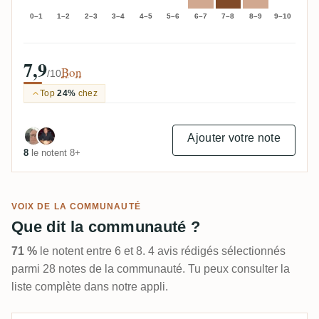
0–1
1–2
2–3
3–4
4–5
5–6
6–7
7–8
8–9
9–10
7,9
Bon
/10
Top
24%
chez
Ajouter votre note
8
le notent 8+
VOIX DE LA COMMUNAUTÉ
Que dit la communauté ?
71 %
le notent entre 6 et 8. 4 avis rédigés sélectionnés
parmi 28 notes de la communauté. Tu peux consulter la
liste complète dans notre appli.