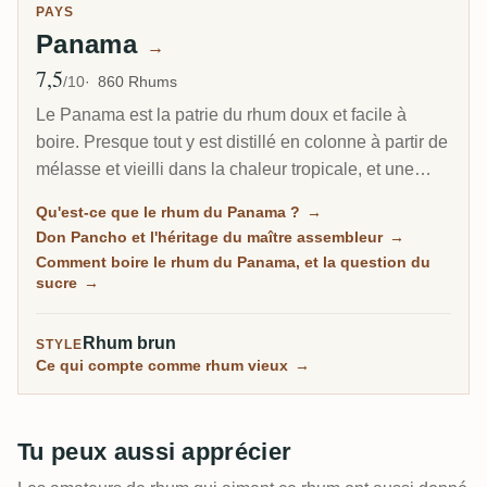
PAYS
Panama
→
7,5
Note moyenne
/10
860 Rhums
Le Panama est la patrie du rhum doux et facile à
boire. Presque tout y est distillé en colonne à partir de
mélasse et vieilli dans la chaleur tropicale, et une
grande partie porte la signature d'un homme, le maître
Qu'est-ce que le rhum du Panama ?
→
assembleur cubain Don Pancho. C'est la porte
Don Pancho et l'héritage du maître assembleur
→
d'entrée accueillante vers le rhum vieilli, souple et
Comment boire le rhum du Panama, et la question du
rond, même si certaines bouteilles tirent vers le sucré.
sucre
→
Rhum brun
STYLE
Ce qui compte comme rhum vieux
→
Tu peux aussi apprécier