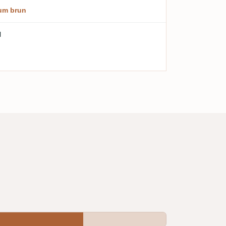
um brun
l