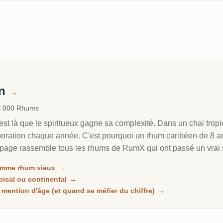
un
→
4 000 Rhums
est là que le spiritueux gagne sa complexité. Dans un chai tropi
oration chaque année. C'est pourquoi un rhum caribéen de 8 an
 page rassemble tous les rhums de RumX qui ont passé un vrai s
 distinguer les rhums vraiment mûrs des rhums simplement fon
omme rhum vieux
→
opical ou continental
→
mention d'âge (et quand se méfier du chiffre)
→