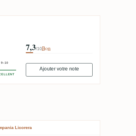
7,3
Bon
/10
9–10
Ajouter votre note
CELLENT
pania Licorera