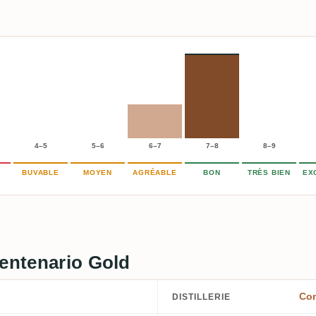
4–5
5–6
6–7
7–8
8–9
BUVABLE
MOYEN
AGRÉABLE
BON
TRÈS BIEN
EX
Centenario Gold
Com
DISTILLERIE