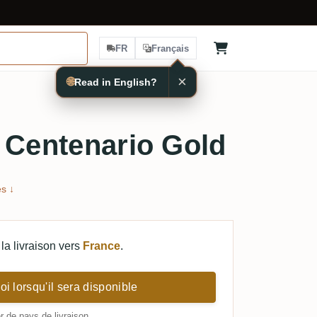
FR
Français
×
🌐
Read in English?
 Centenario Gold
s ↓
la livraison vers
France
.
i lorsqu'il sera disponible
 de pays de livraison