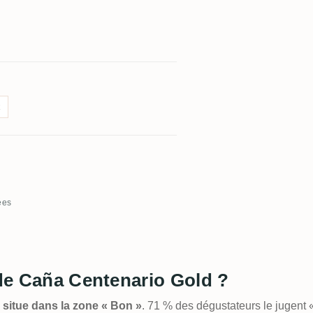
x
ées
 de Caña Centenario Gold ?
e situe dans la zone « Bon »
. 71 % des dégustateurs le jugent