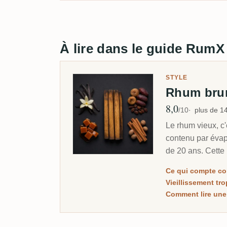
À lire dans le guide RumX
STYLE
Rhum br
8,0
Note moyenne
/10
plus de 1
Le rhum vieux, c'
contenu par évap
de 20 ans. Cette
communauté pour
Ce qui compte c
Vieillissement tr
Comment lire une 