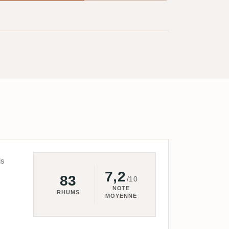
is
7,2
83
/10
NOTE
RHUMS
MOYENNE