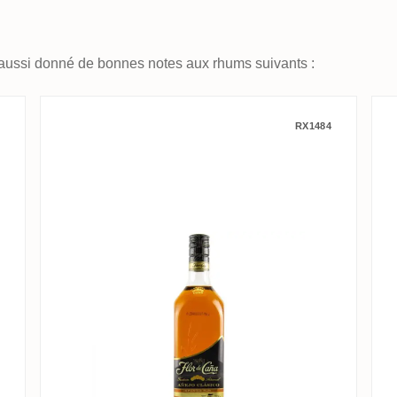
aussi donné de bonnes notes aux rhums suivants :
18 Años
Flor de Caña 5 Años Añejo Clas
RX1484