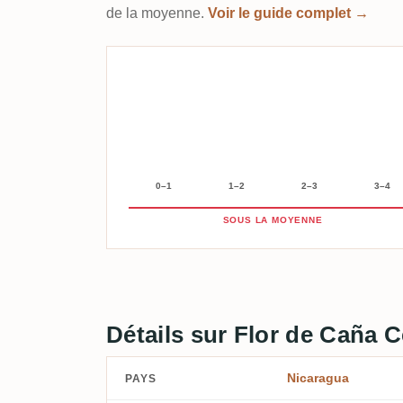
de la moyenne.
Voir le guide complet →
0–1
1–2
2–3
3–4
SOUS LA MOYENNE
Détails sur Flor de Caña 
Nicaragua
PAYS