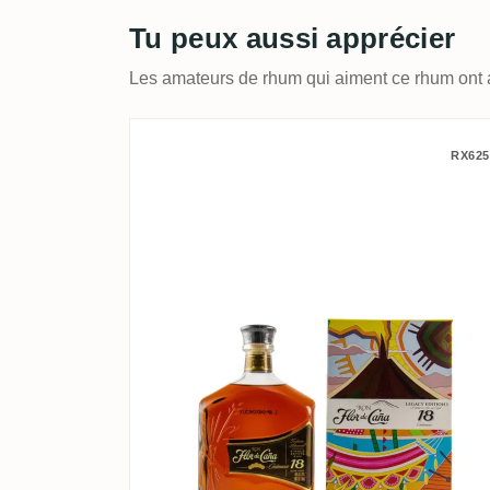
Tu peux aussi apprécier
Les amateurs de rhum qui aiment ce rhum ont 
Flor de Caña Centenario 
RX625