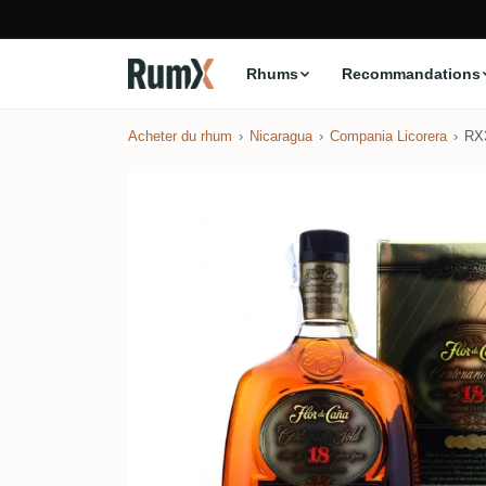
Rhums
Recommandations
Acheter du rhum
Nicaragua
Compania Licorera
RX