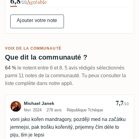
6,8
Agréable
/10
Ajouter votre note
VOIX DE LA COMMUNAUTÉ
Que dit la communauté ?
64 %
le notent entre 6 et 8. 5 avis rédigés sélectionnés
parmi 11 notes de la communauté. Tu peux consulter la
liste complète dans notre appli.
7,7
Avis de Michael Janek
Michael Janek
/10
févr. 2024
278 avis
République Tchèque
voni jako kořen mandragory, později med na začátku
jemnejsi, pak trošku kořenitý, prijemny čím déle to
piju, tím je lepsi