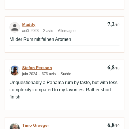
7,2
Avis de Maddy
Maddy
/10
août 2023
2 avis
Allemagne
Milder Rum mit feinen Aromen
6,8
Avis de Stefan Persson
Stefan Persson
/10
juin 2024
676 avis
Suède
Unquestionably a Panama rum by taste, but with less
complexity compared to my favorites. Rather short
finish.
6,8
Avis de Timo Groeger
Timo Groeger
/10