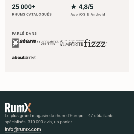
25 000+
★ 4,8/5
RHUMS CATALOGUÉS
App iOS & Android
PARLÉ DANS
Le plus grand magasin de rhum d'Europe – 47 détaillants
spécialisés, 310 000 avis, un panier.
info@rumx.com