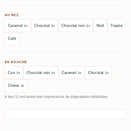
AU NEZ
Caramel
Chocolat
Chocolat noir
Malt
Toasté
3×
3×
2×
Café
EN BOUCHE
Cuir
Chocolat noir
Caramel
Chocolat
3×
2×
2×
2×
Chêne
2×
4 des 11 ont laissé des impressions de dégustation détaillées