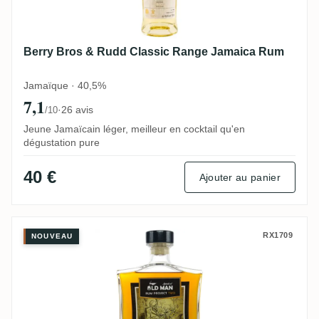
Berry Bros & Rudd Classic Range Jamaica Rum
Jamaïque · 40,5%
7,1
·
26 avis
/10
Jeune Jamaïcain léger, meilleur en cocktail qu'en
dégustation pure
40 €
Ajouter au panier
Spirits of Old Man Rum Project Two Spic
RX1709
NOUVEAU