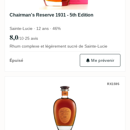
Chairman's Reserve 1931 - 5th Edition
Sainte-Lucie · 12 ans · 46%
8,0
·
25 avis
/10
Rhum complexe et légèrement sucré de Sainte-Lucie
Me prévenir
Épuisé
Les Bienheureux El Pasador Ron - 52 - R
RX1595