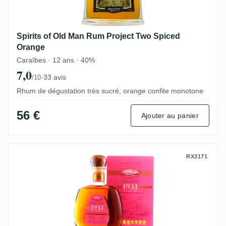
Spirits of Old Man Rum Project Two Spiced
Orange
Caraïbes · 12 ans · 40%
7,0
·
33 avis
/10
Rhum de dégustation très sucré, orange confite monotone
56 €
Ajouter au panier
Chairman's Reserve 1931 - 5th Edition
RX3171