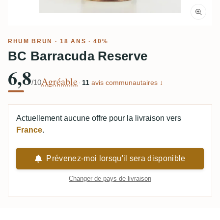
RHUM BRUN
· 18 ANS · 40%
BC Barracuda Reserve
6,8
Agréable
/10
·
11
avis communautaires ↓
Actuellement aucune offre pour la livraison vers
France
.
Prévenez-moi lorsqu'il sera disponible
Changer de pays de livraison