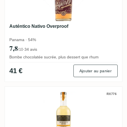
Auténtico Nativo Overproof
Panama · 54%
7,8
·
34 avis
/10
Bombe chocolatée sucrée, plus dessert que rhum
41 €
Ajouter au panier
Berry Bros & Rudd Classic Range Jamaic
RX776