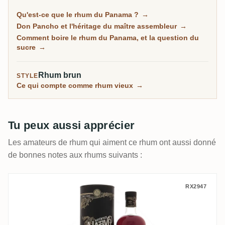
grande partie porte la signature d'un homme, le maître
Qu'est-ce que le rhum du Panama ?
→
assembleur cubain Don Pancho. C'est la porte
Don Pancho et l'héritage du maître assembleur
→
d'entrée accueillante vers le rhum vieilli, souple et
Comment boire le rhum du Panama, et la question du
rond, même si certaines bouteilles tirent vers le sucré.
sucre
→
Rhum brun
STYLE
Ce qui compte comme rhum vieux
→
Tu peux aussi apprécier
Les amateurs de rhum qui aiment ce rhum ont aussi donné
de bonnes notes aux rhums suivants :
Auténtico Nativo 20 Años
RX2947