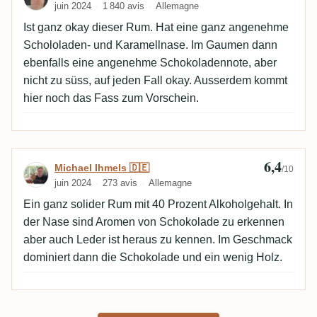
juin 2024
1 840 avis
Allemagne
Ist ganz okay dieser Rum. Hat eine ganz angenehme
Schololaden- und Karamellnase. Im Gaumen dann
ebenfalls eine angenehme Schokoladennote, aber
nicht zu süss, auf jeden Fall okay. Ausserdem kommt
hier noch das Fass zum Vorschein.
6,4
Avis de Michael Ihmels 🇩🇪
Michael Ihmels 🇩🇪
/10
juin 2024
273 avis
Allemagne
Ein ganz solider Rum mit 40 Prozent Alkoholgehalt. In
der Nase sind Aromen von Schokolade zu erkennen
aber auch Leder ist heraus zu kennen. Im Geschmack
dominiert dann die Schokolade und ein wenig Holz.