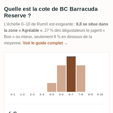
Quelle est la cote de BC Barracuda
Reserve ?
L’échelle 0–10 de RumX est exigeante :
6,8 se situe dans
la zone « Agréable »
. 27 % des dégustateurs le jugent «
Bon » ou mieux, seulement 9 % en dessous de la
moyenne.
Voir le guide complet →
0–1
1–2
2–3
3–4
4–5
5–6
6–7
7–8
8–9
9–10