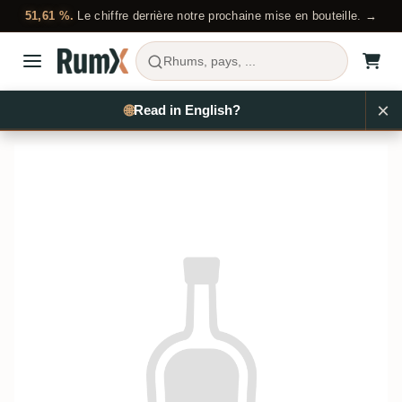
51,61 %.
Le chiffre derrière notre prochaine mise en bouteille. →
Rhums, pays, ...
×
🌐
Read in English?
Acheter du rhum
…
Flor de Caña
RX3601