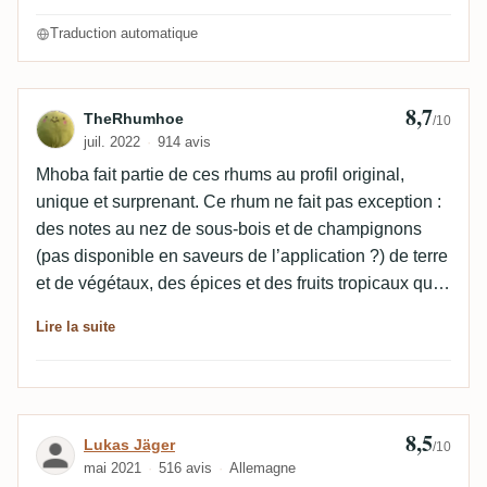
Traduction automatique
8,7
Avis de TheRhumhoe
TheRhumhoe
/10
juil. 2022
914 avis
Mhoba fait partie de ces rhums au profil original,
unique et surprenant. Ce rhum ne fait pas exception :
des notes au nez de sous-bois et de champignons
(pas disponible en saveurs de l’application ?) de terre
et de végétaux, des épices et des fruits tropicaux qui
se mêlent aux saveurs plus médicamenteuses,
Lire la suite
phénoliques et chimiques que ce rhum offre
d’habitude. En bouche, le rhum change complètement
de profil, pour passer vers quelque chose de plus
fruité (cerise, raisin, pomme, banane et les agrumes
8,5
Avis de Lukas Jäger
Lukas Jäger
entre autre) avec une touche florale, épicée et
/10
mai 2021
516 avis
Allemagne
vanillée. La finale est très longue, tournée vers des