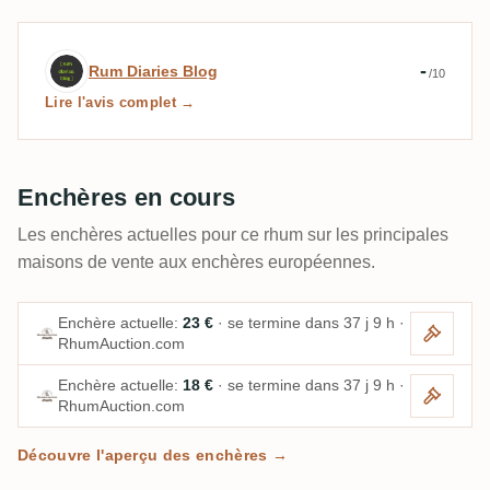
Avis d’expert par Rum Diaries Blog
-
Rum Diaries Blog
/10
Lire l'avis complet →
Enchères en cours
Les enchères actuelles pour ce rhum sur les principales
maisons de vente aux enchères européennes.
Enchère actuelle:
23 €
· se termine dans 37 j 9 h ·
RhumAuction.com
Enchère actuelle:
18 €
· se termine dans 37 j 9 h ·
RhumAuction.com
Découvre l'aperçu des enchères →