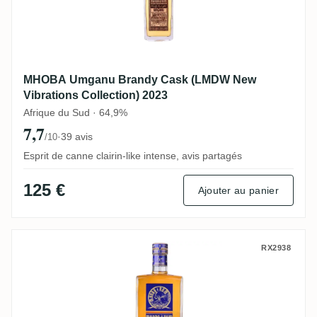
MHOBA Umganu Brandy Cask (LMDW New
Vibrations Collection) 2023
Afrique du Sud · 64,9%
7,7
·
39 avis
/10
Esprit de canne clairin-like intense, avis partagés
125 €
Ajouter au panier
MHOBA Strand 101 2019
RX2938