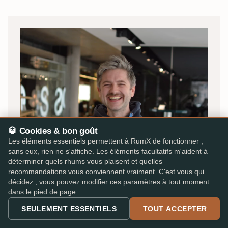
🥃 Cookies & bon goût
Les éléments essentiels permettent à RumX de fonctionner ;
sans eux, rien ne s'affiche. Les éléments facultatifs m'aident à
déterminer quels rhums vous plaisent et quelles
recommandations vous conviennent vraiment. C'est vous qui
OLIVER · FONDATEUR
décidez ; vous pouvez modifier ces paramètres à tout moment
dans le pied de page.
Par des amateurs de rhum, pour
SEULEMENT ESSENTIELS
TOUT ACCEPTER
des amateurs de rhum