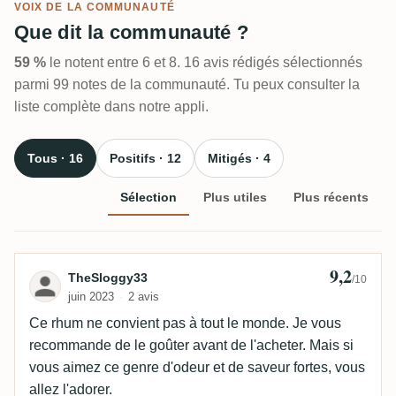
VOIX DE LA COMMUNAUTÉ
Que dit la communauté ?
59 %
le notent entre 6 et 8. 16 avis rédigés sélectionnés
parmi 99 notes de la communauté. Tu peux consulter la
liste complète dans notre appli.
Tous · 16
Positifs · 12
Mitigés · 4
Sélection
Plus utiles
Plus récents
9,2
Avis de TheSloggy33
TheSloggy33
/10
juin 2023
2 avis
Ce rhum ne convient pas à tout le monde. Je vous
recommande de le goûter avant de l'acheter. Mais si
vous aimez ce genre d'odeur et de saveur fortes, vous
allez l'adorer.