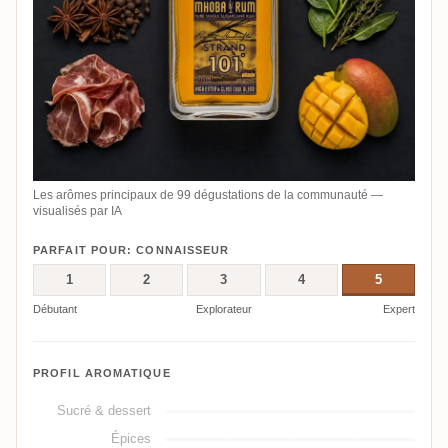
Les arômes principaux de 99 dégustations de la communauté —
visualisés par IA
PARFAIT POUR: CONNAISSEUR
1
2
3
4
5
Débutant
Explorateur
Expert
PROFIL AROMATIQUE
Sucré & dessert
Épices