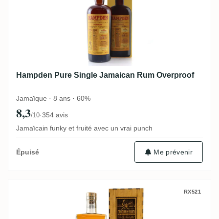
Hampden Pure Single Jamaican Rum Overproof
Jamaïque · 8 ans · 60%
8,3
·
354 avis
/10
Jamaïcain funky et fruité avec un vrai punch
Me prévenir
Épuisé
MHOBA Select Reserve Glass Cask Rum 2
RX521