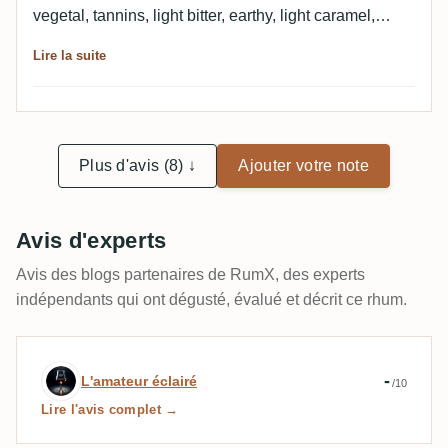
vegetal, tannins, light bitter, earthy, light caramel,
spice, light rubber, light mineral. Finish Medium to
Lire la suite
long, light wood, faint roasted, fruits, light citrus, light
apple, light rubber. Empty glass Faint rubber, apple,
lemon, light iodine, tannins.
Plus d'avis (8) ↓
Ajouter votre note
Avis d'experts
Avis des blogs partenaires de RumX, des experts
indépendants qui ont dégusté, évalué et décrit ce rhum.
Avis d’expert par L'amateur éclairé
-
L'amateur éclairé
/10
Lire l'avis complet →