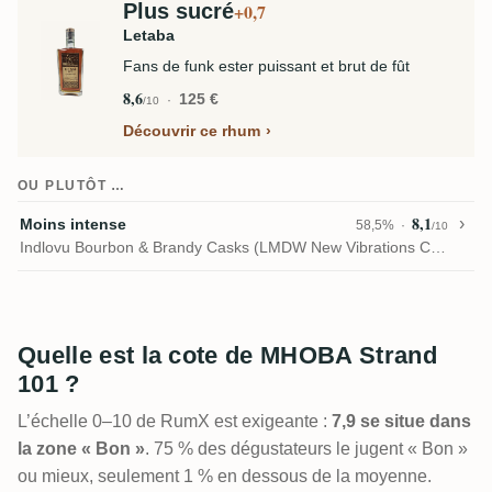
Plus sucré
+0,7
Letaba
Fans de funk ester puissant et brut de fût
8,6
125 €
/10
Découvrir ce rhum
OU PLUTÔT …
8,1
Moins intense
58,5%
/10
Indlovu Bourbon & Brandy Casks (LMDW New Vibrations Collection)
Quelle est la cote de MHOBA Strand
101 ?
L’échelle 0–10 de RumX est exigeante :
7,9 se situe dans
la zone « Bon »
. 75 % des dégustateurs le jugent « Bon »
ou mieux, seulement 1 % en dessous de la moyenne.