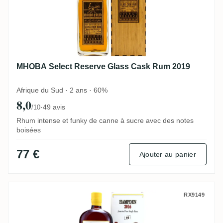
MHOBA Select Reserve Glass Cask Rum 2019
Afrique du Sud · 2 ans · 60%
8,0
·
49 avis
/10
Rhum intense et funky de canne à sucre avec des notes
boisées
77 €
Ajouter au panier
Habitation Velier Hampden <>H 2016
RX9149