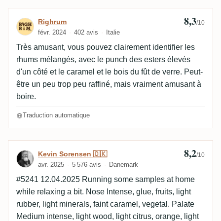
8,3
Avis de Righrum
Righrum
/10
févr. 2024
402 avis
Italie
Très amusant, vous pouvez clairement identifier les
rhums mélangés, avec le punch des esters élevés
d'un côté et le caramel et le bois du fût de verre. Peut-
être un peu trop peu raffiné, mais vraiment amusant à
boire.
Traduction automatique
8,2
Avis de Kevin Sorensen 🇩🇰
Kevin Sorensen 🇩🇰
/10
avr. 2025
5 576 avis
Danemark
#5241 12.04.2025 Running some samples at home
while relaxing a bit. Nose Intense, glue, fruits, light
rubber, light minerals, faint caramel, vegetal. Palate
Medium intense, light wood, light citrus, orange, light