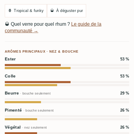
🍍
Tropical & funky
🥃
À déguster pur
🥃
Quel verre pour quel rhum ?
Le guide de la
communauté →
ARÔMES PRINCIPAUX · NEZ & BOUCHE
Ester
53 %
Colle
53 %
Beurre
29 %
· bouche seulement
Pimenté
26 %
· bouche seulement
Végétal
26 %
· nez seulement