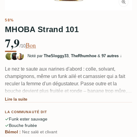
58%
MHOBA Strand 101
7,9
Bon
/10
Noté par
TheSloggy33
,
TheRhumhoe
&
97 autres
↓
Le nez te saute aux narines d'abord : colle, solvant,
champignons, même un funk ailé et carnassier qui a fait
reculer la femme d'un dégustateur. Passe outre et la
bouche devient plus fruitée et ronde – banane trop mûre,
ananas, canne, épices. Un rhum sud-africain MHOBA pot
Lire la suite
still à jus de canne à 58 % qui ressemble à un jamaïcain
LA COMMUNAUTÉ DIT
high-ester avec une touche salée. Laisse-le respirer 5-10
Funk ester sauvage
minutes ; plusieurs disent qu'il s'ouvre complètement.
Bouche fruitée
Bémol :
Nez salé et clivant