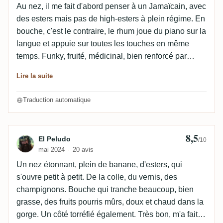
notes fruitées, végétales et épicées. À la fois intense
Au nez, il me fait d'abord penser à un Jamaïcain, avec
et subtil, aromatique, gourmand, très rond et d’une
des esters mais pas de high-esters à plein régime. En
grande complexité, ce rhum est une franche réussite.
bouche, c'est le contraire, le rhum joue du piano sur la
langue et appuie sur toutes les touches en même
temps. Funky, fruité, médicinal, bien renforcé par
l'alcool élevé et bien présent. C'est amusant, mais
Lire la suite
cela demande aussi de l'attention et du calme. Encore
une fois, j'ai découvert un coin passionnant du monde
Traduction automatique
du rhum, qui me plaît beaucoup !
8,5
Avis de El Peludo
El Peludo
/10
mai 2024
20 avis
Un nez étonnant, plein de banane, d'esters, qui
s'ouvre petit à petit. De la colle, du vernis, des
champignons. Bouche qui tranche beaucoup, bien
grasse, des fruits pourris mûrs, doux et chaud dans la
gorge. Un côté torréfié également. Très bon, m'a fait