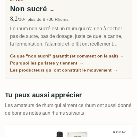
Non sucré
→
8,2
Note moyenne
/10
plus de 8 700 Rhums
Le rhum non sucré est un rhum qui n'a rien à cacher :
pas de sucre, pas de dosage, juste ce que la canne,
la fermentation, l'alambic et le fût ont réellement
produit. C'est le segment du marché des
Ce que "non sucré" garantit (et comment on le sait)
→
connaisseurs qui croît le plus vite, et chaque bouteille
Pourquoi les puristes y tiennent
→
ici est classée d'après les mesures de sucre de la
Les producteurs qui ont construit le mouvement
→
communauté, pas d'après les promesses marketing.
Tu peux aussi apprécier
Les amateurs de rhum qui aiment ce rhum ont aussi donné
de bonnes notes aux rhums suivants :
Habitation Velier MHOBA 2017
RX9147