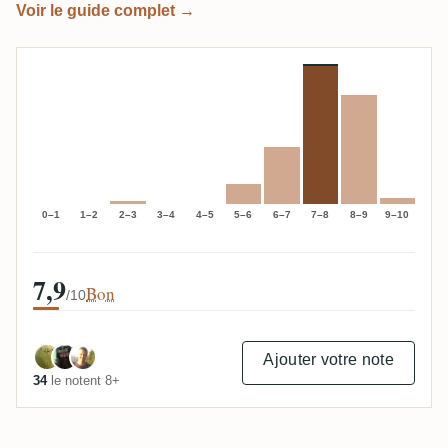
Voir le guide complet →
0–1
1–2
2–3
3–4
4–5
5–6
6–7
7–8
8–9
9–10
7,9
Bon
/10
Ajouter votre note
34
le notent 8+