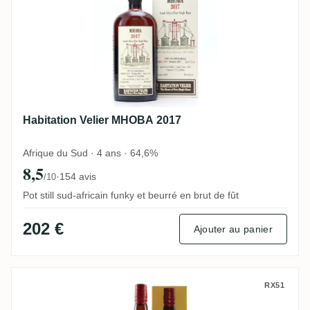
Habitation Velier MHOBA 2017
Afrique du Sud · 4 ans · 64,6%
8,5
·
154 avis
/10
Pot still sud-africain funky et beurré en brut de fût
202 €
Ajouter au panier
Hampden Pure Single Jamaican Rum Over
RX51