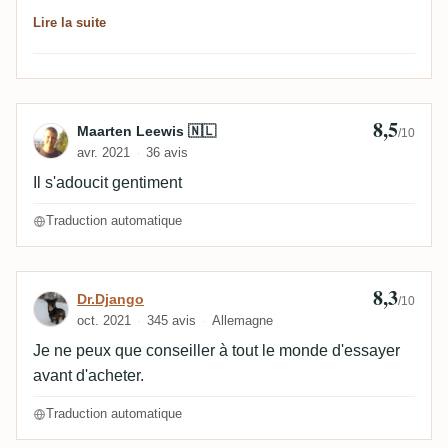
découvrir Mhoba et ses promesses. Encore meilleur
Lire la suite
une fois la bouteille ouverte depuis un moment...
8,5
Avis de Maarten Leewis 🇳🇱
Maarten Leewis 🇳🇱
/10
avr. 2021
36 avis
Il s'adoucit gentiment
Traduction automatique
8,3
Avis de Dr.Django
Dr.Django
/10
oct. 2021
345 avis
Allemagne
Je ne peux que conseiller à tout le monde d'essayer
avant d'acheter.
Traduction automatique