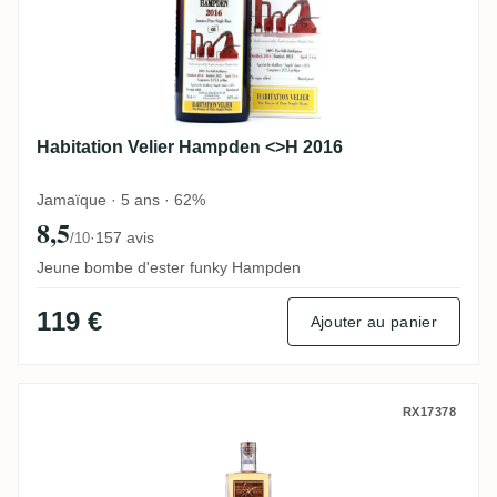
Habitation Velier Hampden <>H 2016
Jamaïque · 5 ans · 62%
8,5
·
157 avis
/10
Jeune bombe d'ester funky Hampden
119 €
Ajouter au panier
MHOBA Umganu Brandy Cask (LMDW New Vi
RX17378