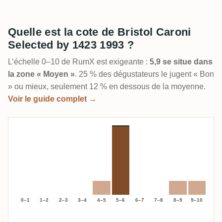
Quelle est la cote de Bristol Caroni
Selected by 1423 1993 ?
L’échelle 0–10 de RumX est exigeante :
5,9 se situe dans
la zone « Moyen »
. 25 % des dégustateurs le jugent « Bon
» ou mieux, seulement 12 % en dessous de la moyenne.
Voir le guide complet →
0–1
1–2
2–3
3–4
4–5
5–6
6–7
7–8
8–9
9–10