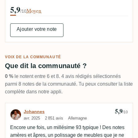
5,9
Moyen
/10
Ajouter votre note
VOIX DE LA COMMUNAUTÉ
Que dit la communauté ?
0 %
le notent entre 6 et 8. 4 avis rédigés sélectionnés
parmi 8 notes de la communauté. Tu peux consulter la liste
complète dans notre appli.
5,9
Avis de Johannes
Johannes
/10
avr. 2025
2 851 avis
Allemagne
Encore une fois, un millésime 93 typique ! Des notes
amères et âpres, un polissage de meubles que je ne