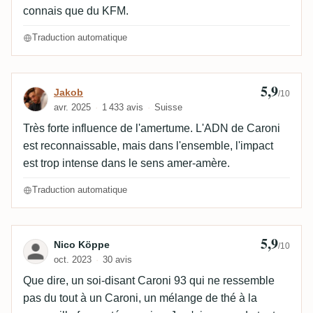
connais que du KFM.
Traduction automatique
5,9
Avis de Jakob
Jakob
/10
avr. 2025
1 433 avis
Suisse
Très forte influence de l'amertume. L'ADN de Caroni
est reconnaissable, mais dans l'ensemble, l'impact
est trop intense dans le sens amer-amère.
Traduction automatique
5,9
Avis de Nico Köppe
Nico Köppe
/10
oct. 2023
30 avis
Que dire, un soi-disant Caroni 93 qui ne ressemble
pas du tout à un Caroni, un mélange de thé à la