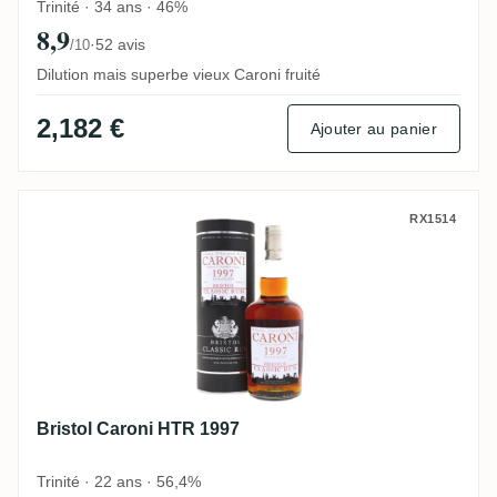
Trinité · 34 ans · 46%
8,9
·
52 avis
/10
Dilution mais superbe vieux Caroni fruité
2,182 €
Ajouter au panier
Bristol Caroni HTR 1997
RX1514
Bristol Caroni HTR 1997
Trinité · 22 ans · 56,4%