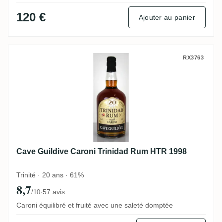
120 €
Ajouter au panier
Cave Guildive Caroni Trinidad Rum HTR 1
RX3763
Cave Guildive Caroni Trinidad Rum HTR 1998
Trinité · 20 ans · 61%
8,7
·
57 avis
/10
Caroni équilibré et fruité avec une saleté domptée