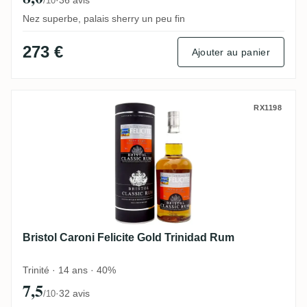
/10
Nez superbe, palais sherry un peu fin
273 €
Ajouter au panier
Bristol Caroni Felicite Gold Trinidad Rum
RX1198
Bristol Caroni Felicite Gold Trinidad Rum
Trinité · 14 ans · 40%
7,5
·
32 avis
/10