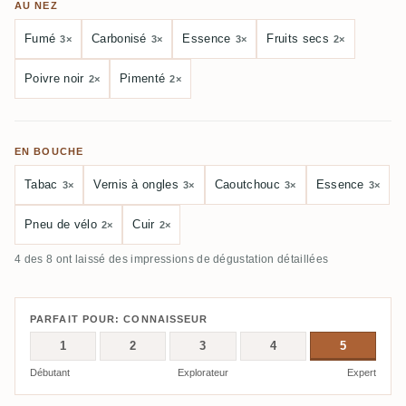
AU NEZ
Fumé
Carbonisé
Essence
Fruits secs
3×
3×
3×
2×
Poivre noir
Pimenté
2×
2×
EN BOUCHE
Tabac
Vernis à ongles
Caoutchouc
Essence
3×
3×
3×
3×
Pneu de vélo
Cuir
2×
2×
4 des 8 ont laissé des impressions de dégustation détaillées
PARFAIT POUR: CONNAISSEUR
1
2
3
4
5
Débutant
Explorateur
Expert