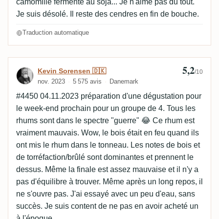
camomille fermenté au soja... Je n'aime pas du tout.
Je suis désolé. Il reste des cendres en fin de bouche.
Traduction automatique
5,2
Avis de Kevin Sorensen 🇩🇰
Kevin Sorensen 🇩🇰
/10
nov. 2023
5 575 avis
Danemark
#4450 04.11.2023 préparation d'une dégustation pour
le week-end prochain pour un groupe de 4. Tous les
rhums sont dans le spectre "guerre" 😂 Ce rhum est
vraiment mauvais. Wow, le bois était en feu quand ils
ont mis le rhum dans le tonneau. Les notes de bois et
de torréfaction/brûlé sont dominantes et prennent le
dessus. Même la finale est assez mauvaise et il n'y a
pas d'équilibre à trouver. Même après un long repos, il
ne s'ouvre pas. J'ai essayé avec un peu d'eau, sans
succès. Je suis content de ne pas en avoir acheté un
à l'époque.