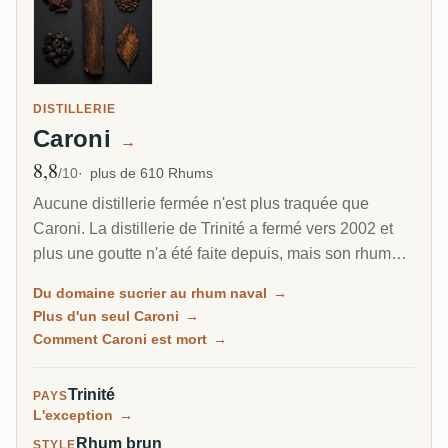
DISTILLERIE
Caroni
→
8,8
Note moyenne
/10
plus de 610 Rhums
Aucune distillerie fermée n'est plus traquée que
Caroni. La distillerie de Trinité a fermé vers 2002 et
plus une goutte n'a été faite depuis, mais son rhum
lourd, huileux, presque diesel, est devenu une
Du domaine sucrier au rhum naval
→
obsession de collectionneur, porté au monde par
Plus d'un seul Caroni
→
Velier. Chaque bouteille provient désormais d'un
Comment Caroni est mort
→
stock fini qui diminue, et c'est précisément pourquoi
les prix grimpent.
Trinité
PAYS
L'exception
→
Rhum brun
STYLE