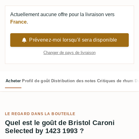
Actuellement aucune offre pour la livraison vers
France
.
Prévenez-moi lorsqu'il sera disponible
Changer de pays de livraison
Acheter
Profil de goût
Distribution des notes
Critiques de rhum
D
LE REGARD DANS LA BOUTEILLE
Quel est le goût de Bristol Caroni
Selected by 1423 1993 ?