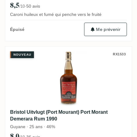
8,5
·
50 avis
/10
Caroni huileux et fumé qui penche vers le fruité
Me prévenir
Épuisé
Bristol Uitvlugt (Port Mourant) Port Mor
RX1533
NOUVEAU
Bristol Uitvlugt (Port Mourant) Port Morant
Demerara Rum 1990
Guyane · 25 ans · 46%
8,0
·
36 avis