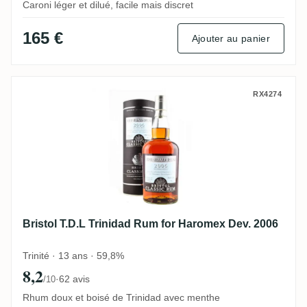
Caroni léger et dilué, facile mais discret
165 €
Ajouter au panier
Bristol T.D.L Trinidad Rum for Haromex D
RX4274
Bristol T.D.L Trinidad Rum for Haromex Dev. 2006
Trinité · 13 ans · 59,8%
8,2
·
62 avis
/10
Rhum doux et boisé de Trinidad avec menthe