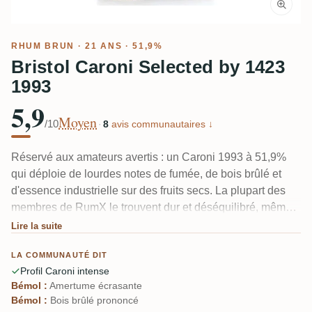
RHUM BRUN
· 21 ANS · 51,9%
Bristol Caroni Selected by 1423
1993
5,9
Moyen
/10
·
8
avis communautaires ↓
Réservé aux amateurs avertis : un Caroni 1993 à 51,9%
qui déploie de lourdes notes de fumée, de bois brûlé et
d'essence industrielle sur des fruits secs. La plupart des
membres de RumX le trouvent dur et déséquilibré, même
pour les fans de Caroni.
Lire la suite
LA COMMUNAUTÉ DIT
Profil Caroni intense
Bémol :
Amertume écrasante
Bémol :
Bois brûlé prononcé