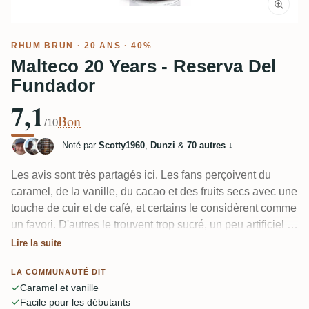
RHUM BRUN
· 20 ANS · 40%
Malteco 20 Years - Reserva Del
Fundador
7,1
Bon
/10
Noté par
Scotty1960
,
Dunzi
&
70 autres
↓
Les avis sont très partagés ici. Les fans perçoivent du
caramel, de la vanille, du cacao et des fruits secs avec une
touche de cuir et de café, et certains le considèrent comme
un favori. D'autres le trouvent trop sucré, un peu artificiel et
plus léger qu'ils ne le souhaiteraient à 40%. Plusieurs
Lire la suite
possesseurs des deux versions trouvent le 20 plus boisé
LA COMMUNAUTÉ DIT
moins équilibré que le Malteco 15.
Caramel et vanille
Facile pour les débutants