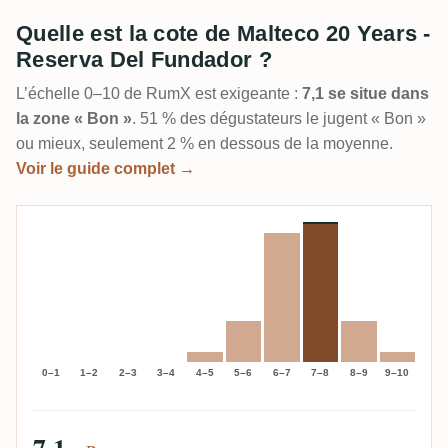
Quelle est la cote de Malteco 20 Years -
Reserva Del Fundador ?
L’échelle 0–10 de RumX est exigeante :
7,1 se situe dans
la zone « Bon »
. 51 % des dégustateurs le jugent « Bon »
ou mieux, seulement 2 % en dessous de la moyenne.
Voir le guide complet →
0–1
1–2
2–3
3–4
4–5
5–6
6–7
7–8
8–9
9–10