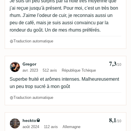
Je suis un peu surpris par la note très moyenne que
j'ai reçue jusqu'à présent. Pour moi, c'est un très bon
rhum. J'aime l'odeur de cuir, je reconnais aussi un
peu de café, mais je suis aussi convaincu par la
rondeur du goût. Un de mes rhums préférés.
Traduction automatique
7,3
Avis de Gregor
Gregor
/10
avr. 2023
512 avis
République Tchèque
Superbe fruité et arômes intenses. Malheureusement
un peu trop sucré à mon goût
Traduction automatique
8,1
Avis de heckto🥃
heckto🥃
/10
août 2024
112 avis
Allemagne