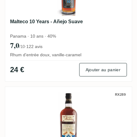
Malteco 10 Years - Añejo Suave
Panama · 10 ans · 40%
7,0
·
122 avis
/10
Rhum d'entrée doux, vanille-caramel
24 €
Ajouter au panier
Malecon 18 Years - Reserva Imperial
RX289