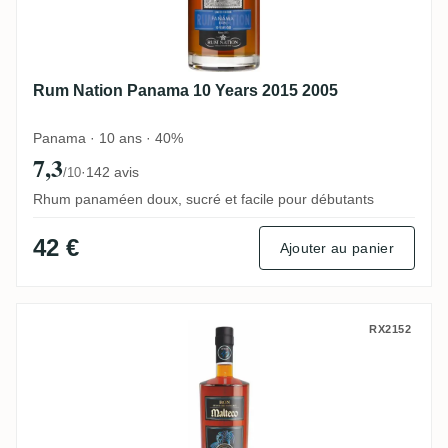
Rum Nation Panama 10 Years 2015 2005
Panama · 10 ans · 40%
7,3
·
142 avis
/10
Rhum panaméen doux, sucré et facile pour débutants
42 €
Ajouter au panier
Malteco 10 Years - Añejo Suave
RX2152