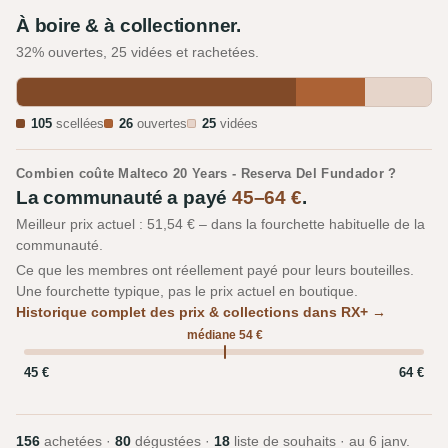
À boire & à collectionner.
32% ouvertes, 25 vidées et rachetées.
105
scellées
26
ouvertes
25
vidées
Combien coûte Malteco 20 Years - Reserva Del Fundador ?
La communauté a payé
45–64 €
.
Meilleur prix actuel : 51,54 € – dans la fourchette habituelle de la
communauté.
Ce que les membres ont réellement payé pour leurs bouteilles.
Une fourchette typique, pas le prix actuel en boutique.
Historique complet des prix & collections dans RX+ →
médiane 54 €
45 €
64 €
156
achetées ·
80
dégustées ·
18
liste de souhaits · au
6 janv.