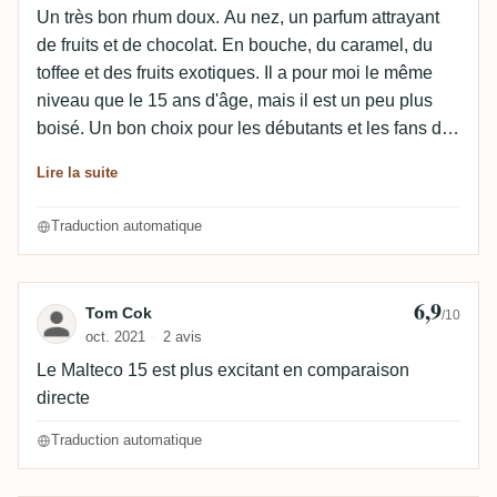
Un très bon rhum doux. Au nez, un parfum attrayant
de fruits et de chocolat. En bouche, du caramel, du
toffee et des fruits exotiques. Il a pour moi le même
niveau que le 15 ans d'âge, mais il est un peu plus
boisé. Un bon choix pour les débutants et les fans de
rhum doux.
Lire la suite
Traduction automatique
6,9
Avis de Tom Cok
Tom Cok
/10
oct. 2021
2 avis
Le Malteco 15 est plus excitant en comparaison
directe
Traduction automatique