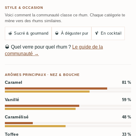
STYLE & OCCASION
Voici comment la communauté classe ce rhum. Chaque catégorie te
mène vers des rhums similaires.
🍯
Sucré & gourmand
🥃
À déguster pur
🍹
En cocktail
🥃
Quel verre pour quel rhum ?
Le guide de la
communauté →
ARÔMES PRINCIPAUX · NEZ & BOUCHE
Caramel
81 %
Vanillé
59 %
Caramélisé
48 %
Toffee
33 %