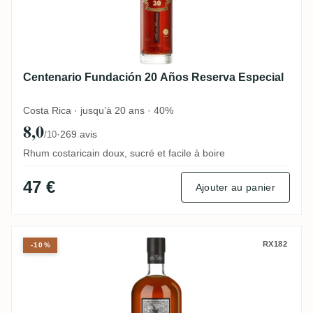
Centenario Fundación 20 Años Reserva Especial
Costa Rica · jusqu’à 20 ans · 40%
8,0
·
269 avis
/10
Rhum costaricain doux, sucré et facile à boire
47 €
Ajouter au panier
Rum Nation Panama 10 Years 2015 2005
RX182
-10%