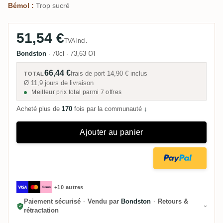
Bémol :
Trop sucré
51,54 €
TVA incl.
Bondston
·
70cl
·
73,63 €/l
66,44 €
frais de port
14,90 €
inclus
TOTAL
Ø 11,9 jours de livraison
Meilleur prix total parmi 7 offres
Acheté plus de
170
fois par la communauté
↓
Ajouter au panier
+10 autres
Paiement sécurisé
·
Vendu par
Bondston
·
Retours &
rétractation