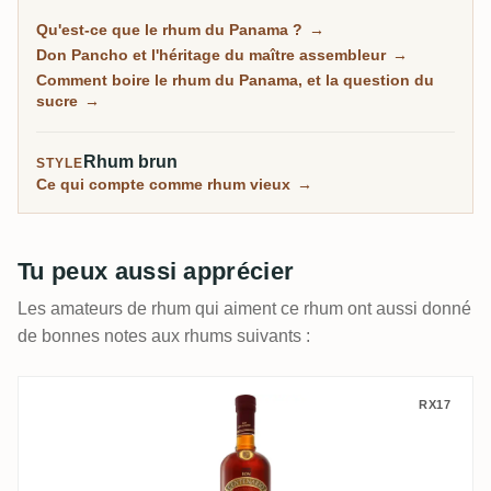
grande partie porte la signature d'un homme, le maître
Qu'est-ce que le rhum du Panama ?
→
assembleur cubain Don Pancho. C'est la porte
Don Pancho et l'héritage du maître assembleur
→
d'entrée accueillante vers le rhum vieilli, souple et
Comment boire le rhum du Panama, et la question du
rond, même si certaines bouteilles tirent vers le sucré.
sucre
→
Rhum brun
STYLE
Ce qui compte comme rhum vieux
→
Tu peux aussi apprécier
Les amateurs de rhum qui aiment ce rhum ont aussi donné
de bonnes notes aux rhums suivants :
Centenario Fundación 20 Años Reserva Es
RX17