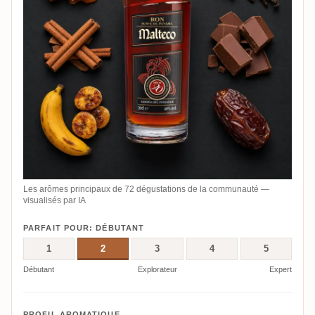
Les arômes principaux de 72 dégustations de la communauté —
visualisés par IA
PARFAIT POUR: DÉBUTANT
1
2
3
4
5
Débutant
Explorateur
Expert
PROFIL AROMATIQUE