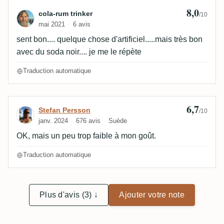
8,0
Avis de cola-rum trinker
cola-rum trinker
/10
mai 2021
6 avis
sent bon.... quelque chose d'artificiel.....mais très bon
avec du soda noir.... je me le répète
Traduction automatique
6,7
Avis de Stefan Persson
Stefan Persson
/10
janv. 2024
676 avis
Suède
OK, mais un peu trop faible à mon goût.
Traduction automatique
Plus d'avis (3) ↓
Ajouter votre note