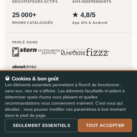
DÉGUSTATEURS ACTIFS
AVIS INDÉPENDANTS
25 000+
★ 4,8/5
RHUMS CATALOGUÉS
App iOS & Android
PARLÉ DANS
🥃 Cookies & bon goût
Les éléments essentiels permettent à RumX de fonctionner ;
sans eux, rien ne s'affiche. Les éléments facultatifs m'aident à
déterminer quels rhums vous plaisent et quelles
recommandations vous conviennent vraiment. C'est vous qui
décidez ; vous pouvez modifier ces paramètres à tout moment
dans le pied de page.
SEULEMENT ESSENTIELS
TOUT ACCEPTER
Le plus grand magasin de rhum d'Europe – 47 détaillants
spécialisés, 310 000 avis, un panier.