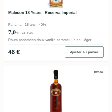
Malecon 18 Years - Reserva Imperial
Panama · 18 ans · 40%
7,0
·
74 avis
/10
Rhum panaméen doux vanille-caramel, un peu léger.
46 €
Ajouter au panier
Centenario Fundación 25 Años Gran Rese
RX186