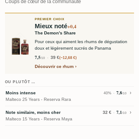
Coups de cœur de la communauté
PREMIER CHOIX
Mieux noté
+0,4
The Demon's Share
Pour ceux qui aiment les rhums de dégustation
doux et légèrement sucrés de Panama
7,5
39 €
−12,68 €
/10
Découvrir ce rhum
OU PLUTÔT …
7,8
Moins intense
40%
/10
Malteco 25 Years - Reserva Rara
7,1
Note similaire, moins cher
32 €
/10
Malteco 15 Years - Reserva Maya