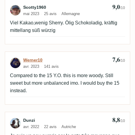
9,0
Avis de Scotty1960
Scotty1960
/10
mai 2023
25 avis
Allemagne
Viel Kakao,wenig Sherry. Ölig Schokoladig, kräftig
mittellang süß würzig
7,6
Avis de Werner10
Werner10
/10
avr. 2023
141 avis
Compared to the 15 Y.O. this is more woody. Still
sweet but more unbalanced imo. I would buy the 15
instead.
8,8
Avis de Dunzi
Dunzi
/10
avr. 2022
22 avis
Autriche