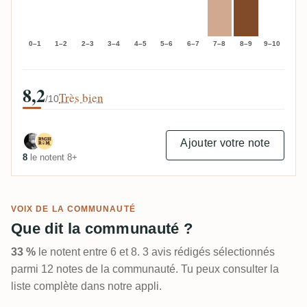
0–1
1–2
2–3
3–4
4–5
5–6
6–7
7–8
8–9
9–10
8,2
Très bien
/10
Ajouter votre note
8
le notent 8+
VOIX DE LA COMMUNAUTÉ
Que dit la communauté ?
33 %
le notent entre 6 et 8. 3 avis rédigés sélectionnés
parmi 12 notes de la communauté. Tu peux consulter la
liste complète dans notre appli.