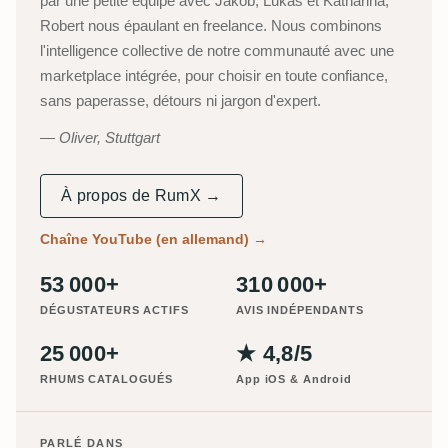
par une petite équipe avec Jakob, Lukas et Katharina,
Robert nous épaulant en freelance. Nous combinons
l'intelligence collective de notre communauté avec une
marketplace intégrée, pour choisir en toute confiance,
sans paperasse, détours ni jargon d'expert.
Oliver, Stuttgart
À propos de RumX →
Chaîne YouTube (en allemand)
→
53 000+
310 000+
DÉGUSTATEURS ACTIFS
AVIS INDÉPENDANTS
25 000+
★ 4,8/5
RHUMS CATALOGUÉS
App iOS & Android
PARLÉ DANS