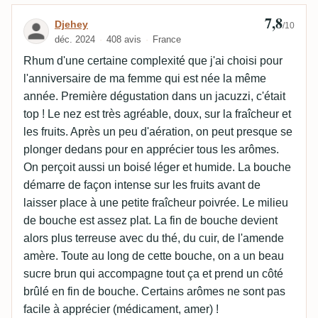
7,8
Avis de Djehey
Djehey
/10
déc. 2024
408 avis
France
Rhum d'une certaine complexité que j'ai choisi pour
l'anniversaire de ma femme qui est née la même
année. Première dégustation dans un jacuzzi, c'était
top ! Le nez est très agréable, doux, sur la fraîcheur et
les fruits. Après un peu d'aération, on peut presque se
plonger dedans pour en apprécier tous les arômes.
On perçoit aussi un boisé léger et humide. La bouche
démarre de façon intense sur les fruits avant de
laisser place à une petite fraîcheur poivrée. Le milieu
de bouche est assez plat. La fin de bouche devient
alors plus terreuse avec du thé, du cuir, de l'amende
amère. Toute au long de cette bouche, on a un beau
sucre brun qui accompagne tout ça et prend un côté
brûlé en fin de bouche. Certains arômes ne sont pas
facile à apprécier (médicament, amer) !