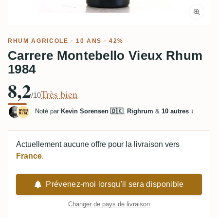
RHUM AGRICOLE
· 10 ANS · 42%
Carrere Montebello Vieux Rhum
1984
8,2
Très bien
/10
Noté par
Kevin Sorensen 🇩🇰
,
Righrum
&
10 autres
↓
Actuellement aucune offre pour la livraison vers
France
.
Prévenez-moi lorsqu'il sera disponible
Changer de pays de livraison