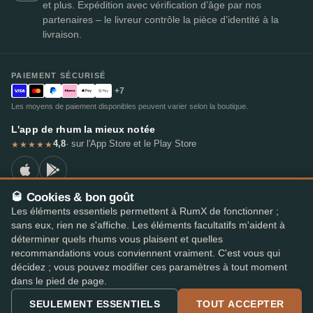
et plus. Expédition avec vérification d’âge par nos
partenaires – le livreur contrôle la pièce d’identité à la
livraison.
PAIEMENT SÉCURISÉ
+7
Les moyens de paiement disponibles peuvent varier selon la boutique.
L'app de rhum la mieux notée
4,8
· sur l'App Store et le Play Store
★★★★★
🥃 Cookies & bon goût
Les éléments essentiels permettent à RumX de fonctionner ;
© 2026 RumX
sans eux, rien ne s'affiche. Les éléments facultatifs m'aident à
RumX® est une marque de l'Union européenne enregistrée (EUTM n° 018407164).
déterminer quels rhums vous plaisent et quelles
Mentions légales
Politique de confidentialité
recommandations vous conviennent vraiment. C'est vous qui
Préférences en matière de cookies
Conditions générales
décidez ; vous pouvez modifier ces paramètres à tout moment
dans le pied de page.
SEULEMENT ESSENTIELS
TOUT ACCEPTER