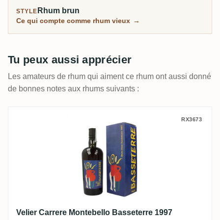
Rhum brun
STYLE
Ce qui compte comme rhum vieux
→
Tu peux aussi apprécier
Les amateurs de rhum qui aiment ce rhum ont aussi donné
de bonnes notes aux rhums suivants :
Velier Carrere Montebello Basseterre 1997
RX3673
Velier Carrere Montebello Basseterre 1997