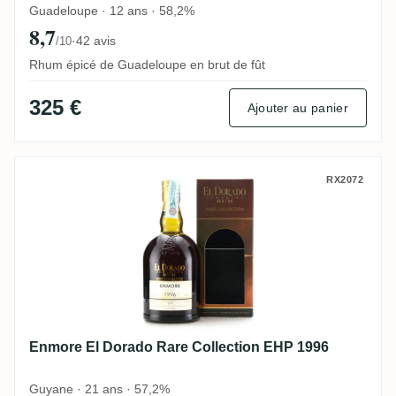
Guadeloupe · 12 ans · 58,2%
8,7
·
42 avis
/10
Rhum épicé de Guadeloupe en brut de fût
325 €
Ajouter au panier
Enmore El Dorado Rare Collection EHP 19
RX2072
Enmore El Dorado Rare Collection EHP 1996
Guyane · 21 ans · 57,2%