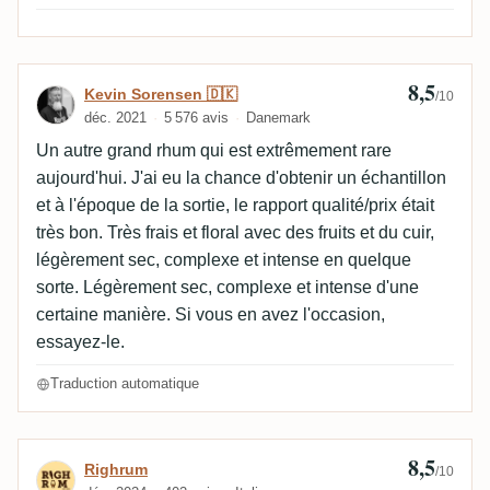
8,5
Avis de Kevin Sorensen 🇩🇰
Kevin Sorensen 🇩🇰
/10
déc. 2021
5 576 avis
Danemark
Un autre grand rhum qui est extrêmement rare
aujourd'hui. J'ai eu la chance d'obtenir un échantillon
et à l'époque de la sortie, le rapport qualité/prix était
très bon. Très frais et floral avec des fruits et du cuir,
légèrement sec, complexe et intense en quelque
sorte. Légèrement sec, complexe et intense d'une
certaine manière. Si vous en avez l'occasion,
essayez-le.
Traduction automatique
8,5
Avis de Righrum
Righrum
/10