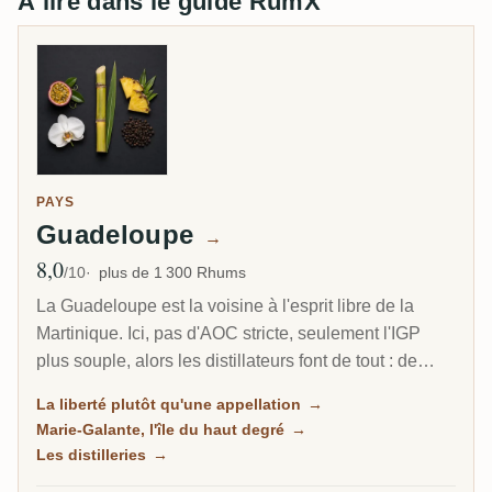
À lire dans le guide RumX
PAYS
Guadeloupe
→
8,0
Note moyenne
/10
plus de 1 300 Rhums
La Guadeloupe est la voisine à l'esprit libre de la
Martinique. Ici, pas d'AOC stricte, seulement l'IGP
plus souple, alors les distillateurs font de tout : de
l'agricole herbacé au jus de canne, du traditionnel à la
La liberté plutôt qu'une appellation
→
mélasse plus riche, et sur la petite île de Marie-
Marie-Galante, l'île du haut degré
→
Galante, certains des rhums les plus puissants des
Les distilleries
→
Caraïbes.