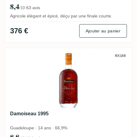
8,4
·
63 avis
/10
Agricole élégant et épicé, déçu par une finale courte.
376 €
Ajouter au panier
Damoiseau 1995
RX188
Damoiseau 1995
Guadeloupe · 14 ans · 66,9%
8,8