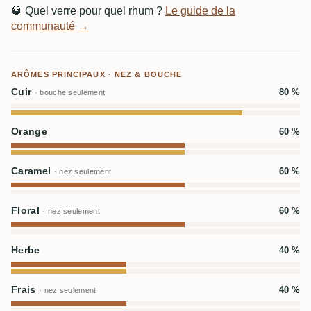
🥃
Quel verre pour quel rhum ?
Le guide de la
communauté →
ARÔMES PRINCIPAUX · NEZ & BOUCHE
Cuir
80 %
· bouche seulement
Orange
60 %
Caramel
60 %
· nez seulement
Floral
60 %
· nez seulement
Herbe
40 %
Frais
40 %
· nez seulement