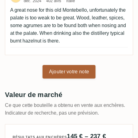
déc. 2024
402 avis
Italie
A great nose for this old Montebello, unfortunately the
palate is too weak to be great. Wood, leather, spices,
some agrumes are to be found both when nosing and
at the palate. When drinking also the distillery typical
burnt hazelnut is there.
Ajouter votre note
Valeur de marché
Ce que cette bouteille a obtenu en vente aux enchères.
Indicateur de recherche, pas une prévision.
145 € – 237 €
RÉSULTATS AUX ENCHÈRES