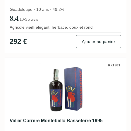
Guadeloupe · 10 ans · 49,2%
8,4
·
35 avis
/10
Agricole vieilli élégant, herbacé, doux et rond
292 €
Ajouter au panier
Velier Carrere Montebello Basseterre 1995
RX1981
Velier Carrere Montebello Basseterre 1995