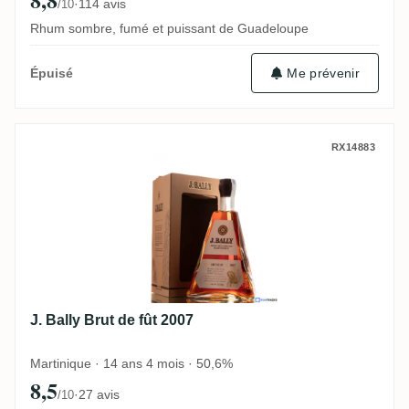
·
114 avis
/10
Rhum sombre, fumé et puissant de Guadeloupe
Me prévenir
Épuisé
J. Bally Brut de fût 2007
RX14883
J. Bally Brut de fût 2007
Martinique · 14 ans 4 mois · 50,6%
8,5
·
27 avis
/10