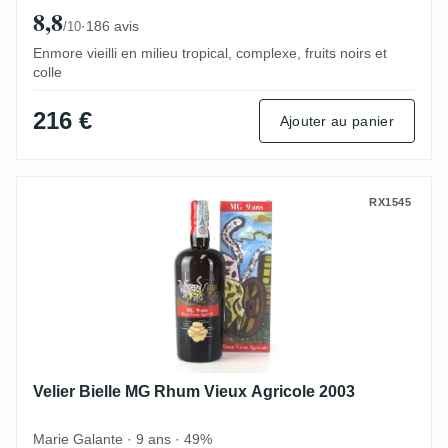
8,8
·
186 avis
/10
Enmore vieilli en milieu tropical, complexe, fruits noirs et
colle
216 €
Ajouter au panier
Velier Bielle MG Rhum Vieux Agricole 200
RX1545
Velier Bielle MG Rhum Vieux Agricole 2003
Marie Galante · 9 ans · 49%