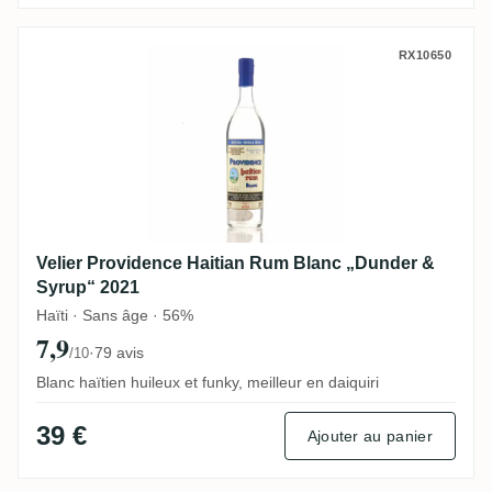
Velier Providence Haitian Rum Blanc „Du
RX10650
Velier Providence Haitian Rum Blanc „Dunder &
Syrup“ 2021
Haïti · Sans âge · 56%
7,9
·
79 avis
/10
Blanc haïtien huileux et funky, meilleur en daiquiri
39 €
Ajouter au panier