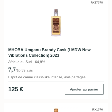
MHOBA Umganu Brandy Cask (LMDW New Vi
RX17378
MHOBA Umganu Brandy Cask (LMDW New
Vibrations Collection) 2023
Afrique du Sud · 64,9%
7,7
·
39 avis
/10
Esprit de canne clairin-like intense, avis partagés
125 €
Ajouter au panier
Don Q 151 Overproof
RX1376