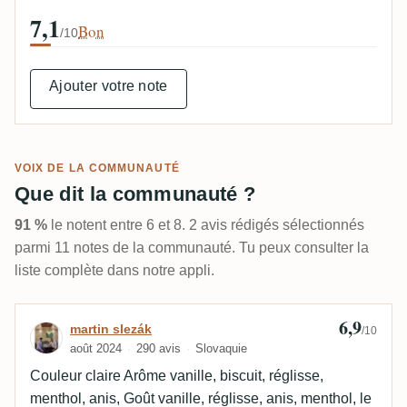
7,1
Bon
/10
Ajouter votre note
VOIX DE LA COMMUNAUTÉ
Que dit la communauté ?
91 %
le notent entre 6 et 8. 2 avis rédigés sélectionnés
parmi 11 notes de la communauté. Tu peux consulter la
liste complète dans notre appli.
6,9
Avis de martin slezák
martin slezák
/10
août 2024
290 avis
Slovaquie
Couleur claire Arôme vanille, biscuit, réglisse,
menthol, anis, Goût vanille, réglisse, anis, menthol, le