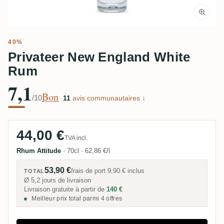
40%
Privateer New England White
Rum
7,1
Bon
/10
·
11
avis communautaires ↓
44,00 €
TVA incl.
Rhum Attitude
·
70cl
·
62,86 €/l
53,90 €
frais de port
9,90 €
inclus
TOTAL
Ø 5,2 jours de livraison
Livraison gratuite à partir de
140 €
Meilleur prix total parmi 4 offres