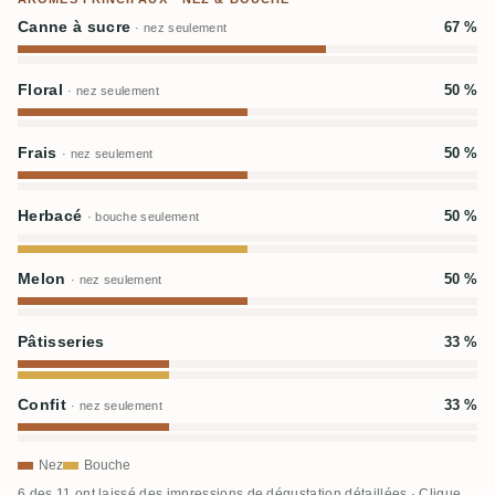
Canne à sucre
67 %
· nez seulement
Floral
50 %
· nez seulement
Frais
50 %
· nez seulement
Herbacé
50 %
· bouche seulement
Melon
50 %
· nez seulement
Pâtisseries
33 %
Confit
33 %
· nez seulement
Nez
Bouche
6 des 11 ont laissé des impressions de dégustation détaillées · Clique