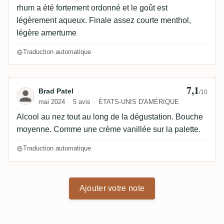
rhum a été fortement ordonné et le goût est
légèrement aqueux. Finale assez courte menthol,
légère amertume
Traduction automatique
7,1
Avis de Brad Patel
Brad Patel
/10
mai 2024
5 avis
ÉTATS-UNIS D'AMÉRIQUE
Alcool au nez tout au long de la dégustation. Bouche
moyenne. Comme une crème vanillée sur la palette.
Traduction automatique
Ajouter votre note