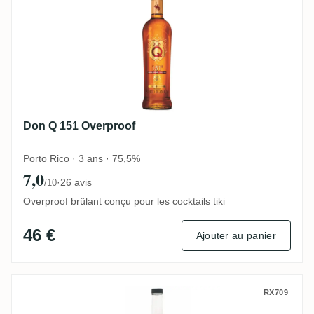
Don Q 151 Overproof
Porto Rico · 3 ans · 75,5%
7,0
·
26 avis
/10
Overproof brûlant conçu pour les cocktails tiki
46 €
Ajouter au panier
Paranubes Oaxaca
RX709