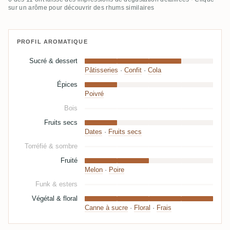
sur un arôme pour découvrir des rhums similaires
PROFIL AROMATIQUE
Sucré & dessert
Pâtisseries
·
Confit
·
Cola
Épices
Poivré
Bois
Fruits secs
Dates
·
Fruits secs
Torréfié & sombre
Fruité
Melon
·
Poire
Funk & esters
Végétal & floral
Canne à sucre
·
Floral
·
Frais