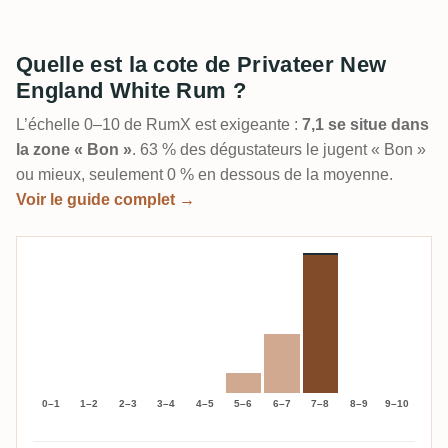
Quelle est la cote de Privateer New
England White Rum ?
L’échelle 0–10 de RumX est exigeante :
7,1 se situe dans
la zone « Bon »
. 63 % des dégustateurs le jugent « Bon »
ou mieux, seulement 0 % en dessous de la moyenne.
Voir le guide complet →
0–1
1–2
2–3
3–4
4–5
5–6
6–7
7–8
8–9
9–10