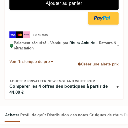
Ajouter au panier
+10 autres
Paiement sécurisé
·
Vendu par
Rhum Attitude
·
Retours &
rétractation
Voir l'historique du prix
Créer une alerte prix
ACHETER PRIVATEER NEW ENGLAND WHITE RUM :
Comparer les 4 offres des boutiques à partir de
44,00 €
Acheter
Profil de goût
Distribution des notes
Critiques de rhum
D