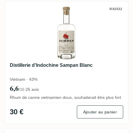
Distillerie d'Indochine Sampan Blanc
RX2532
Distillerie d'Indochine Sampan Blanc
Vietnam · 43%
6,6
·
26 avis
/10
Rhum de canne vietnamien doux, souhaiterait être plus fort
30 €
Ajouter au panier