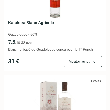
Karukera Blanc Agricole
Guadeloupe · 50%
7,5
·
32 avis
/10
Blanc herbacé de Guadeloupe conçu pour le Ti' Punch
31 €
Ajouter au panier
Bologne La Batterie 2019
RX8443