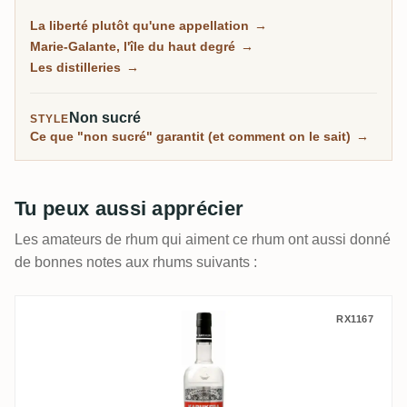
l'agricole herbacé au jus de canne, du traditionnel à la
La liberté plutôt qu'une appellation
→
mélasse plus riche, et sur la petite île de Marie-
Marie-Galante, l'île du haut degré
→
Galante, certains des rhums les plus puissants des
Les distilleries
→
Caraïbes.
Non sucré
STYLE
Ce que "non sucré" garantit (et comment on le sait)
→
Tu peux aussi apprécier
Les amateurs de rhum qui aiment ce rhum ont aussi donné
de bonnes notes aux rhums suivants :
Karukera Blanc Agricole
RX1167