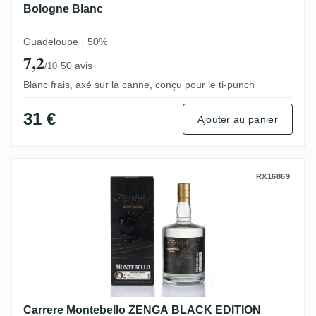
Bologne Blanc
Guadeloupe · 50%
7,2
·
50 avis
/10
Blanc frais, axé sur la canne, conçu pour le ti-punch
31 €
Ajouter au panier
Carrere Montebello ZENGA BLACK EDITION
RX16869
Carrere Montebello ZENGA BLACK EDITION