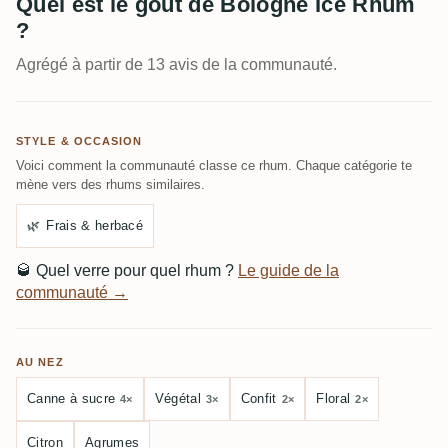
Quel est le goût de Bologne Ice Rhum
?
Agrégé à partir de 13 avis de la communauté.
STYLE & OCCASION
Voici comment la communauté classe ce rhum. Chaque catégorie te
mène vers des rhums similaires.
🌿
Frais & herbacé
🥃
Quel verre pour quel rhum ?
Le guide de la
communauté →
AU NEZ
Canne à sucre
Végétal
Confit
Floral
4×
3×
2×
2×
Citron
Agrumes