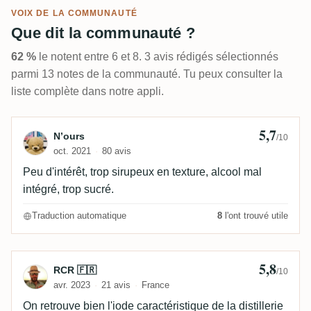
VOIX DE LA COMMUNAUTÉ
Que dit la communauté ?
62 %
le notent entre 6 et 8. 3 avis rédigés sélectionnés
parmi 13 notes de la communauté. Tu peux consulter la
liste complète dans notre appli.
5,7
Avis de N’ours
N’ours
/10
oct. 2021
80 avis
Peu d'intérêt, trop sirupeux en texture, alcool mal
intégré, trop sucré.
Traduction automatique
8
l'ont trouvé utile
5,8
Avis de RCR 🇫🇷
RCR 🇫🇷
/10
avr. 2023
21 avis
France
On retrouve bien l'iode caractéristique de la distillerie