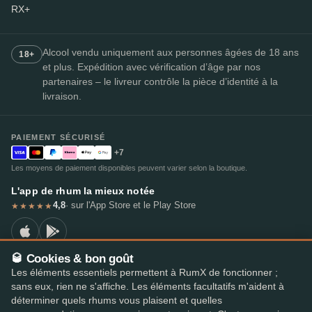
RX+
Alcool vendu uniquement aux personnes âgées de 18 ans
18+
et plus. Expédition avec vérification d’âge par nos
partenaires – le livreur contrôle la pièce d’identité à la
livraison.
PAIEMENT SÉCURISÉ
+7
Les moyens de paiement disponibles peuvent varier selon la boutique.
L'app de rhum la mieux notée
4,8
· sur l'App Store et le Play Store
★★★★★
🥃 Cookies & bon goût
Les éléments essentiels permettent à RumX de fonctionner ;
© 2026 RumX
sans eux, rien ne s'affiche. Les éléments facultatifs m'aident à
RumX® est une marque de l'Union européenne enregistrée (EUTM n° 018407164).
déterminer quels rhums vous plaisent et quelles
Mentions légales
Politique de confidentialité