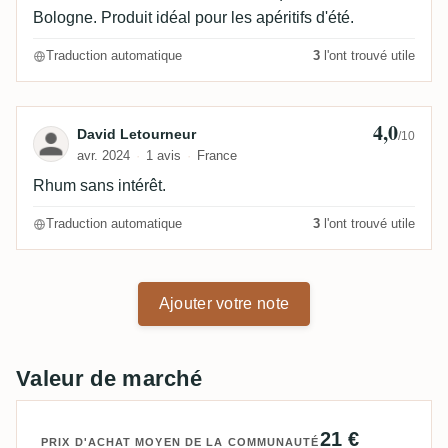
Bologne. Produit idéal pour les apéritifs d'été.
Traduction automatique
3
l'ont trouvé utile
4,0
Avis de David Letourneur
David Letourneur
/10
avr. 2024
1 avis
France
Rhum sans intérêt.
Traduction automatique
3
l'ont trouvé utile
Ajouter votre note
Valeur de marché
21 €
PRIX D'ACHAT MOYEN DE LA COMMUNAUTÉ