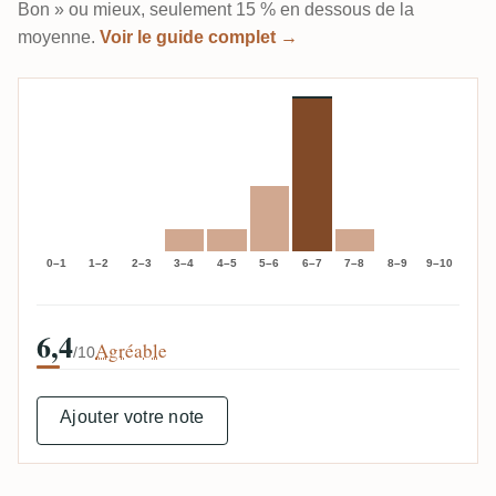
Bon » ou mieux, seulement 15 % en dessous de la
moyenne.
Voir le guide complet →
0–1
1–2
2–3
3–4
4–5
5–6
6–7
7–8
8–9
9–10
6,4
Agréable
/10
Ajouter votre note