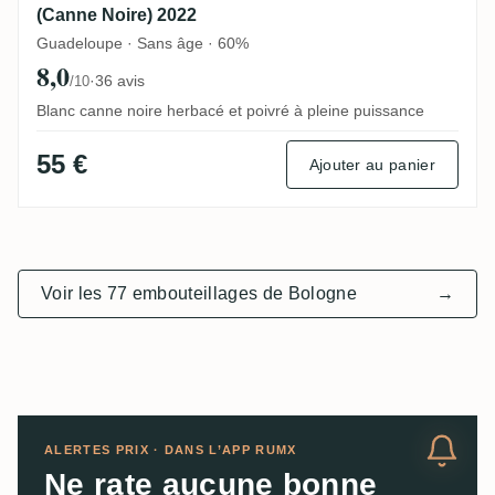
(Canne Noire) 2022
Guadeloupe · Sans âge · 60%
8,0
·
36 avis
/10
Blanc canne noire herbacé et poivré à pleine puissance
55 €
Ajouter au panier
Voir les 77 embouteillages de Bologne
→
ALERTES PRIX · DANS L’APP RUMX
Ne rate aucune bonne