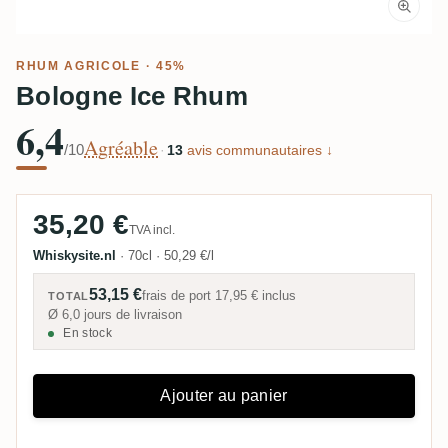
RHUM AGRICOLE
· 45%
Bologne Ice Rhum
6,4
Agréable
/10
·
13
avis communautaires ↓
35,20 €
TVA incl.
Whiskysite.nl
·
70cl
·
50,29 €/l
53,15 €
frais de port
17,95 €
inclus
TOTAL
Ø 6,0 jours de livraison
En stock
Ajouter au panier