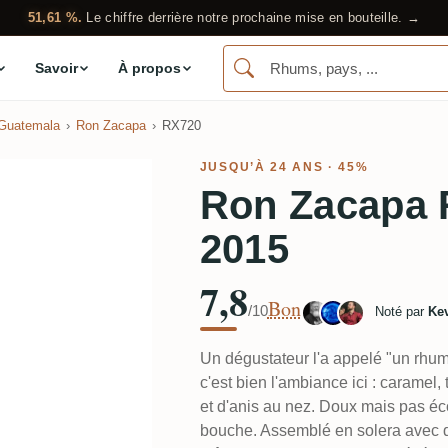
51,61 %.
Le chiffre derrière notre prochaine mise en bouteille. →
Savoir
À propos
 Guatemala
Ron Zacapa
RX720
JUSQU’À 24 ANS · 45%
Ron Zacapa 
2015
7,8
Bon
/10
Noté par
Ke
Un dégustateur l'a appelé "un rhum
c'est bien l'ambiance ici : caramel,
et d'anis au nez. Doux mais pas éc
bouche. Assemblé en solera avec de