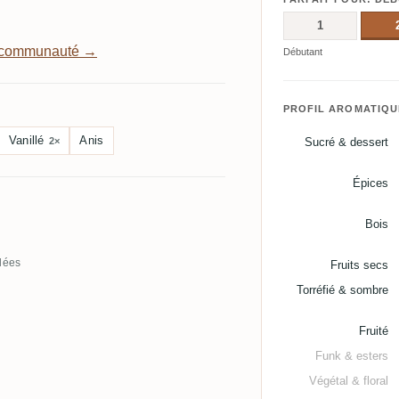
1
a communauté →
Débutant
PROFIL AROMATIQU
Vanillé
Anis
2×
Sucré & dessert
Épices
Bois
llées
Fruits secs
Torréfié & sombre
Fruité
Funk & esters
Végétal & floral