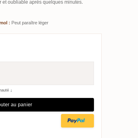
 et oubliable après quelques minutes.
mol :
Peut paraître léger
unauté
↓
uter au panier