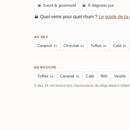
🍯
Sucré & gourmand
🥃
À déguster pur
🥃
Quel verre pour quel rhum ?
Le guide de l
AU NEZ
Caramel
Chocolat
Toffee
Café
3×
3×
2×
2×
EN BOUCHE
Toffee
Caramel
Café
Rôti
Vanillé
2×
2×
3 des 24 ont laissé des impressions de dégustation détai