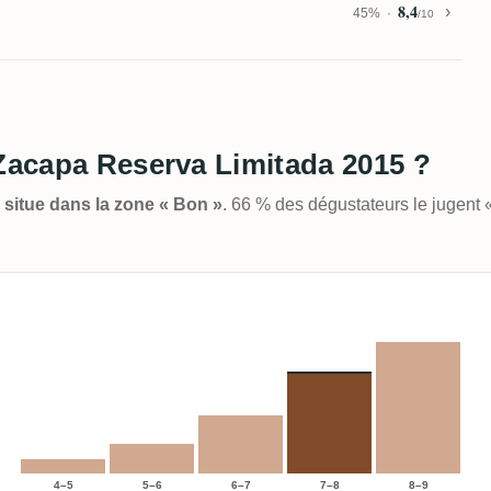
8,4
45%
/10
 Zacapa Reserva Limitada 2015 ?
e situe dans la zone « Bon »
. 66 % des dégustateurs le jugent
4–5
5–6
6–7
7–8
8–9