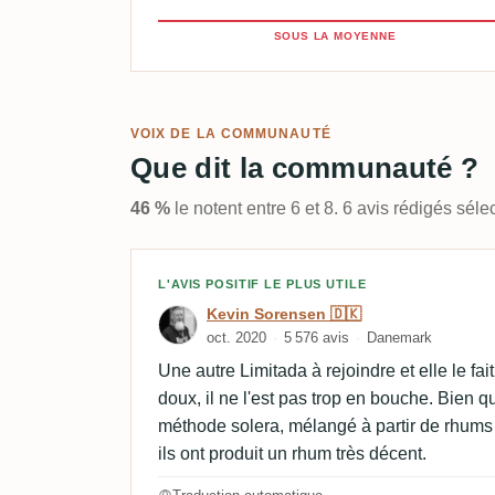
SOUS LA MOYENNE
VOIX DE LA COMMUNAUTÉ
Que dit la communauté ?
46 %
le notent entre 6 et 8. 6 avis rédigés sé
Avis de Kevin Sorensen 
L'AVIS POSITIF LE PLUS UTILE
Kevin Sorensen 🇩🇰
oct. 2020
5 576 avis
Danemark
Une autre Limitada à rejoindre et elle le fai
doux, il ne l'est pas trop en bouche. Bien q
méthode solera, mélangé à partir de rhums v
ils ont produit un rhum très décent.