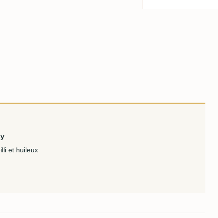
ny
li et huileux