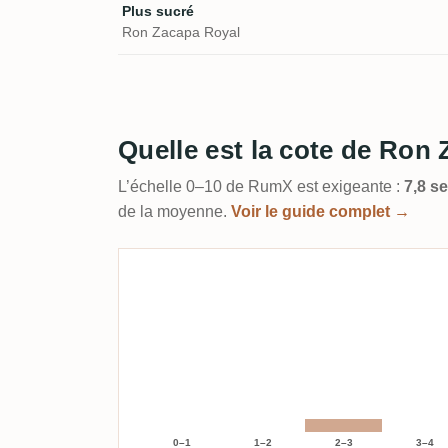
Plus sucré
Ron Zacapa Royal
Quelle est la cote de Ron
L’échelle 0–10 de RumX est exigeante :
7,8 s
de la moyenne.
Voir le guide complet →
0–1
1–2
2–3
3–4