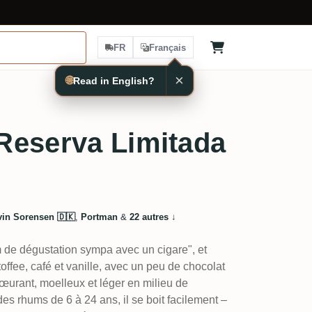
FR
Français
×
🌐
Read in English?
Reserva Limitada
vin Sorensen 🇩🇰
,
Portman
&
22 autres
↓
 de dégustation sympa avec un cigare", et
 toffee, café et vanille, avec un peu de chocolat
œurant, moelleux et léger en milieu de
s rhums de 6 à 24 ans, il se boit facilement –