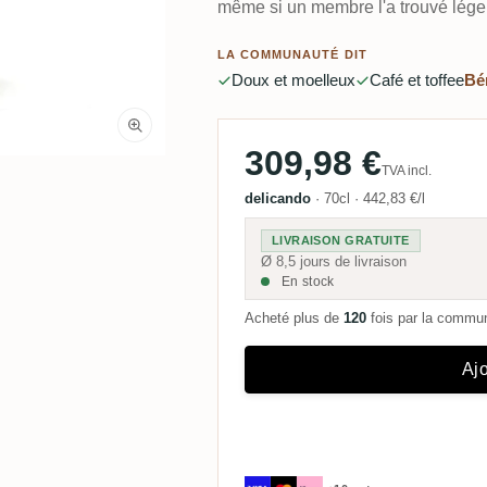
même si un membre l'a trouvé léger
LA COMMUNAUTÉ DIT
Doux et moelleux
Café et toffee
Bé
309,98 €
TVA incl.
delicando
·
70cl
·
442,83 €/l
LIVRAISON GRATUITE
Ø 8,5 jours de livraison
En stock
Acheté plus de
120
fois par la comm
Ajo