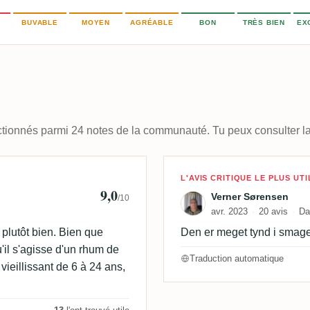
BUVABLE
MOYEN
AGRÉABLE
BON
TRÈS BIEN
EX
lectionnés parmi 24 notes de la communauté. Tu peux consulter la
🇰
Avis de Verner
L'AVIS CRITIQUE LE PLUS UTI
9,0
Verner Sørensen
/10
avr. 2023
20 avis
Da
t plutôt bien. Bien que
Den er meget tynd i smage
u'il s'agisse d'un rhum de
Traduction automatique
ieillissant de 6 à 24 ans,