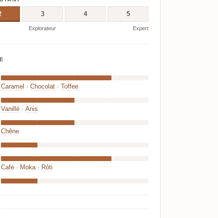
2
3
4
5
Explorateur
Expert
E
Caramel
·
Chocolat
·
Toffee
Vanillé
·
Anis
Chêne
Café
·
Moka
·
Rôti