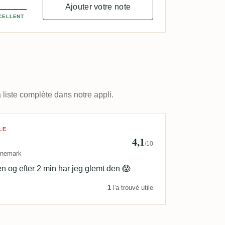
Ajouter votre note
CELLENT
 liste complète dans notre appli.
 Sørensen
LE
4,1
/10
nemark
n og efter 2 min har jeg glemt den 😱
1
l'a trouvé utile