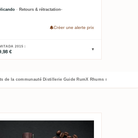
elicando
·
Retours & rétractation
Créer une alerte prix
ITADA 2015 :
9,98 €
ts de la communauté
Distillerie
Guide RumX
Rhums similaires