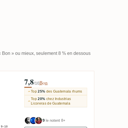
 « Bon » ou mieux, seulement 8 % en dessous
7,8
Bon
/10
Top
25%
des Guatemala rhums
Top
20%
chez Industrias
Licoreras de Guatemala
9
le notent 8+
9–10