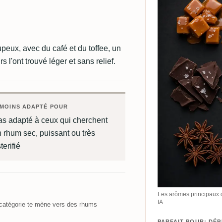
upeux, avec du café et du toffee, un
l'ont trouvé léger et sans relief.
MOINS ADAPTÉ POUR
as adapté à ceux qui cherchent
 rhum sec, puissant ou très
terifié
Les arômes principaux 
IA
atégorie te mène vers des rhums
PARFAIT POUR: DÉ