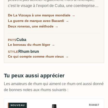
c'est le visage à l'export de Cuba, une coentreprise
50/50 entre l'État cubain et Pernod Ricard, et la
De La Vizcaya à une marque mondiale
→
troisième plus grande marque de rhum des Caraïbes.
La guerre de marque avec Bacardi
→
Aux États-Unis, un Havana Club rival fait par Bacardi
Deux roneras, une méthode
→
le combat dans l'une des plus longues batailles de
marque des spiritueux.
Cuba
PAYS
Le berceau du rhum léger
→
Rhum brun
STYLE
Ce qui compte comme rhum vieux
→
Tu peux aussi apprécier
Les amateurs de rhum qui aiment ce rhum ont aussi donné
de bonnes notes aux rhums suivants :
Havana Club 15 Años Añejo Gran Reserva
RX4607
NOUVEAU