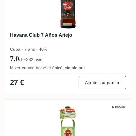
Havana Club 7 Años Añejo
Cuba · 7 ans · 40%
7,0
·
382 avis
/10
Mixer cubain boisé et épicé, simple pur
27 €
Ajouter au panier
Havana Club Verde
RX6596