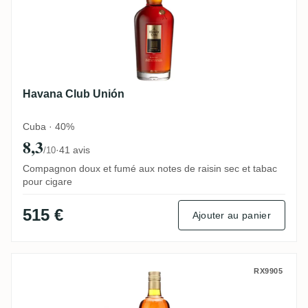
Havana Club Unión
Cuba · 40%
8,3
·
41 avis
/10
Compagnon doux et fumé aux notes de raisin sec et tabac
pour cigare
515 €
Ajouter au panier
Havana Club Cuban Spiced
RX9905