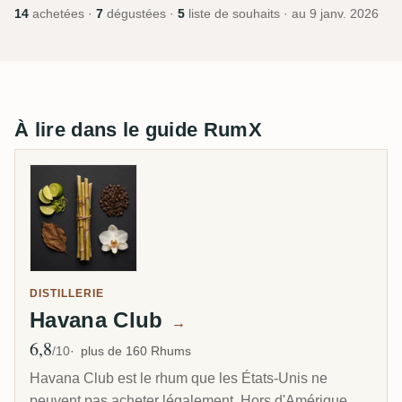
14
achetées ·
7
dégustées ·
5
liste de souhaits · au
9 janv. 2026
À lire dans le guide RumX
DISTILLERIE
Havana Club
→
6,8
Note moyenne
/10
plus de 160 Rhums
Havana Club est le rhum que les États-Unis ne
peuvent pas acheter légalement. Hors d'Amérique,