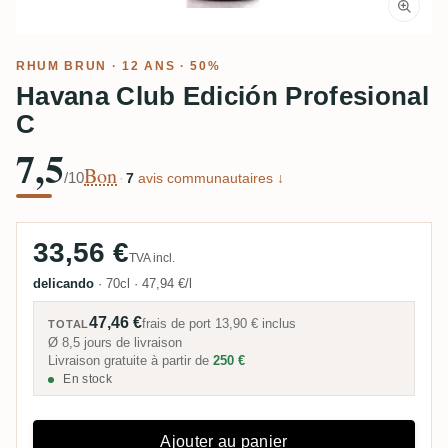
RHUM BRUN
· 12 ANS · 50%
Havana Club Edición Profesional
C
7,5
Bon
/10
·
7
avis communautaires ↓
33,56 €
TVA incl.
delicando
·
70cl
·
47,94 €/l
47,46 €
frais de port
13,90 €
inclus
TOTAL
Ø 8,5 jours de livraison
Livraison gratuite à partir de
250 €
En stock
Ajouter au panier