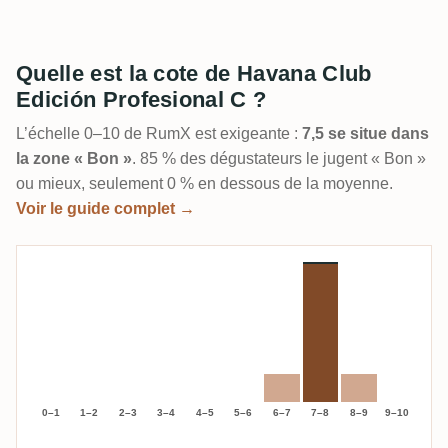
Quelle est la cote de Havana Club
Edición Profesional C ?
L’échelle 0–10 de RumX est exigeante :
7,5 se situe dans
la zone « Bon »
. 85 % des dégustateurs le jugent « Bon »
ou mieux, seulement 0 % en dessous de la moyenne.
Voir le guide complet →
0–1
1–2
2–3
3–4
4–5
5–6
6–7
7–8
8–9
9–10