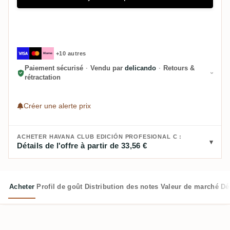
+10 autres
Paiement sécurisé
·
Vendu par
delicando
·
Retours &
rétractation
Créer une alerte prix
ACHETER HAVANA CLUB EDICIÓN PROFESIONAL C :
Détails de l'offre à partir de 33,56 €
Acheter
Profil de goût
Distribution des notes
Valeur de marché
Dé