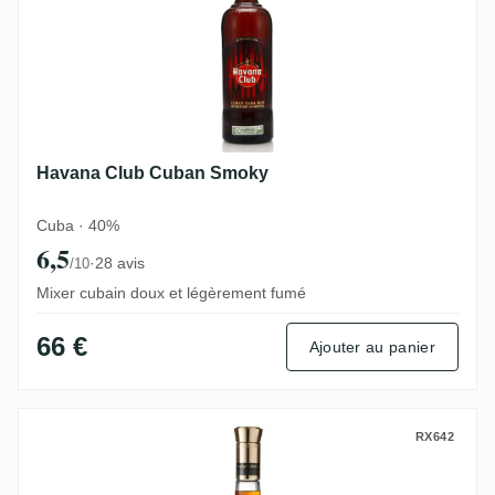
Havana Club Cuban Smoky
Cuba · 40%
6,5
·
28 avis
/10
Mixer cubain doux et légèrement fumé
66 €
Ajouter au panier
Havana Club Unión
RX642