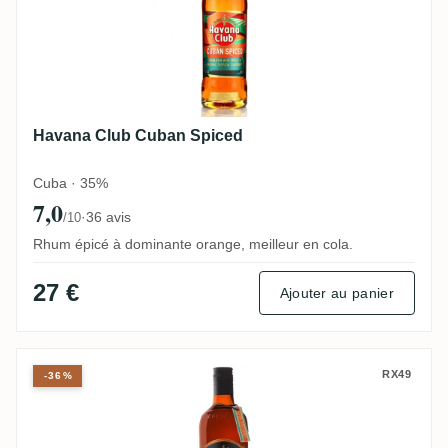
Havana Club Cuban Spiced
Cuba · 35%
7,0
·
36 avis
/10
Rhum épicé à dominante orange, meilleur en cola.
27 €
Ajouter au panier
Havana Club 7 Años Añejo
RX49
-36%