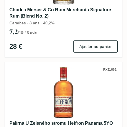
Charles Merser & Co Rum Merchants Signature
Rum (Blend No. 2)
Caraïbes · 8 ans · 40,2%
7,2
·
26 avis
/10
28 €
Ajouter au panier
Palírna U Zeleného stromu Heffron Pana
RX11862
Palírna U Zeleného stromu Heffron Panama 5YO