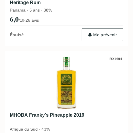
Heritage Rum
Panama · 5 ans · 38%
6,0
·
26 avis
/10
Me prévenir
Épuisé
MHOBA Franky's Pineapple 2019
RX1694
MHOBA Franky's Pineapple 2019
Afrique du Sud · 43%