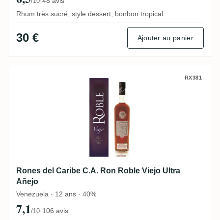
·
48 avis
/10
Rhum très sucré, style dessert, bonbon tropical
30 €
Ajouter au panier
Rones del Caribe C.A. Ron Roble Viejo Ult
RX381
Rones del Caribe C.A. Ron Roble Viejo Ultra
Añejo
Venezuela · 12 ans · 40%
7,1
·
106 avis
/10