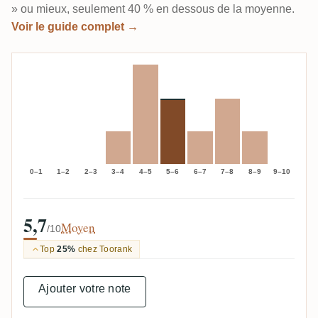
» ou mieux, seulement 40 % en dessous de la moyenne.
Voir le guide complet →
0–1
1–2
2–3
3–4
4–5
5–6
6–7
7–8
8–9
9–10
5,7
Moyen
/10
Top
25%
chez Toorank
Ajouter votre note