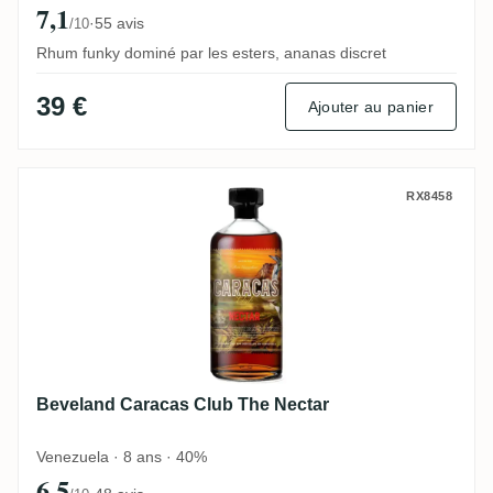
7,1
·
55 avis
/10
Rhum funky dominé par les esters, ananas discret
39 €
Ajouter au panier
Beveland Caracas Club The Nectar
RX8458
Beveland Caracas Club The Nectar
Venezuela · 8 ans · 40%
6,5