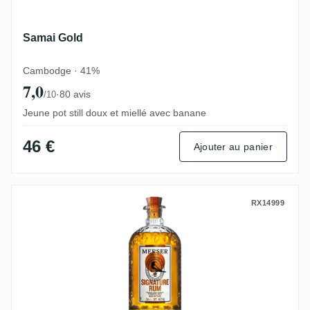
Samai Gold
Cambodge · 41%
7,0
·
80 avis
/10
Jeune pot still doux et miellé avec banane
46 €
Ajouter au panier
Charles Merser & Co Rum Merchants Signa
RX14999