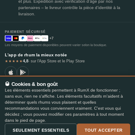
et plus. Expédition avec vérification d’âge par nos
partenaires – le livreur contrôle la pièce d’identité à la
livraison.
PAIEMENT SÉCURISÉ
+7
Les moyens de paiement disponibles peuvent varier selon la boutique.
L'app de rhum la mieux notée
4,8
· sur l'App Store et le Play Store
★★★★★
🥃 Cookies & bon goût
Les éléments essentiels permettent à RumX de fonctionner ;
© 2026 RumX
sans eux, rien ne s'affiche. Les éléments facultatifs m'aident à
RumX® est une marque de l'Union européenne enregistrée (EUTM n° 018407164).
déterminer quels rhums vous plaisent et quelles
Mentions légales
Politique de confidentialité
recommandations vous conviennent vraiment. C'est vous qui
Préférences en matière de cookies
Conditions générales
décidez ; vous pouvez modifier ces paramètres à tout moment
dans le pied de page.
SEULEMENT ESSENTIELS
TOUT ACCEPTER