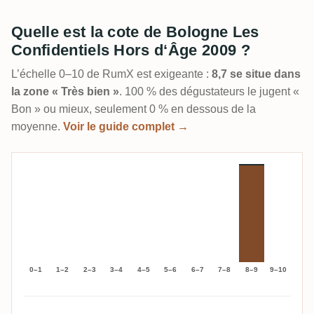
Quelle est la cote de Bologne Les
Confidentiels Hors d‘Âge 2009 ?
L’échelle 0–10 de RumX est exigeante :
8,7 se situe dans
la zone « Très bien »
. 100 % des dégustateurs le jugent «
Bon » ou mieux, seulement 0 % en dessous de la
moyenne.
Voir le guide complet →
0–1
1–2
2–3
3–4
4–5
5–6
6–7
7–8
8–9
9–10