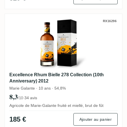
Excellence Rhum Bielle 278 Collection (10
RX16296
Excellence Rhum Bielle 278 Collection (10th
Anniversary) 2012
Marie Galante · 10 ans · 54,8%
8,3
·
34 avis
/10
Agricole de Marie-Galante fruité et miellé, brut de fût
185 €
Ajouter au panier