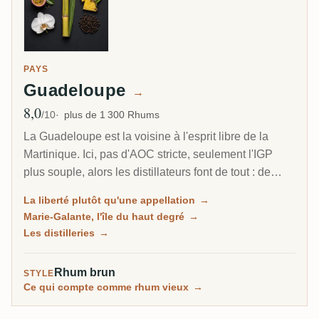
PAYS
Guadeloupe
→
8,0
Note moyenne
/10
plus de 1 300 Rhums
La Guadeloupe est la voisine à l'esprit libre de la
Martinique. Ici, pas d'AOC stricte, seulement l'IGP
plus souple, alors les distillateurs font de tout : de
l'agricole herbacé au jus de canne, du traditionnel à la
La liberté plutôt qu'une appellation
→
mélasse plus riche, et sur la petite île de Marie-
Marie-Galante, l'île du haut degré
→
Galante, certains des rhums les plus puissants des
Les distilleries
→
Caraïbes.
Rhum brun
STYLE
Ce qui compte comme rhum vieux
→