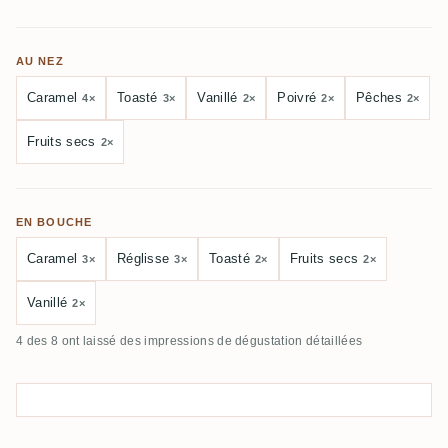
AU NEZ
Caramel
Toasté
Vanillé
Poivré
Pêches
4×
3×
2×
2×
2×
Fruits secs
2×
EN BOUCHE
Caramel
Réglisse
Toasté
Fruits secs
3×
3×
2×
2×
Vanillé
2×
4 des 8 ont laissé des impressions de dégustation détaillées