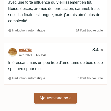
avec une forte influence du vieillissement en fût.
Boisé, épices, arômes de torréfaction, caramel, fruits
secs. La finale est longue, mais j'aurais aimé plus de
complexité.
Traduction automatique
14
l'ont trouvé utile
8,4
Avis de m8375e
m8375e
/10
avr. 2021
66 avis
Intéressant mais un peu trop d'amertume de bois et de
spiritueux pour moi.
Traduction automatique
5
l'ont trouvé utile
Ajouter votre note