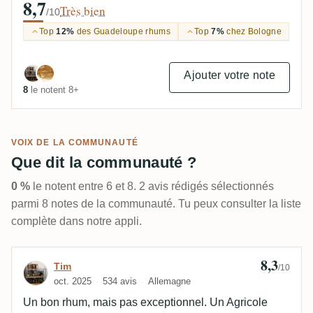
8,7
Très bien
/10
Top
12%
des Guadeloupe rhums
Top
7%
chez Bologne
Ajouter votre note
8
le notent 8+
VOIX DE LA COMMUNAUTÉ
Que dit la communauté ?
0 %
le notent entre 6 et 8. 2 avis rédigés sélectionnés
parmi 8 notes de la communauté. Tu peux consulter la liste
complète dans notre appli.
8,3
Avis de Tim
Tim
/10
oct. 2025
534 avis
Allemagne
Un bon rhum, mais pas exceptionnel. Un Agricole