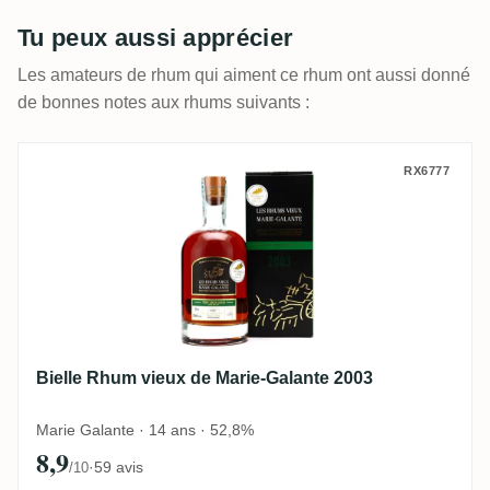
Tu peux aussi apprécier
Les amateurs de rhum qui aiment ce rhum ont aussi donné
de bonnes notes aux rhums suivants :
Bielle Rhum vieux de Marie-Galante 2003
RX6777
Bielle Rhum vieux de Marie-Galante 2003
Marie Galante · 14 ans · 52,8%
8,9
·
59 avis
/10