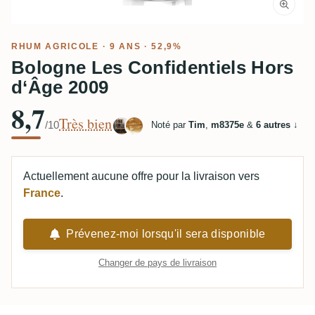
RHUM AGRICOLE
· 9 ANS · 52,9%
Bologne Les Confidentiels Hors
d‘Âge 2009
8,7
Très bien
/10
Noté par
Tim
,
m8375e
&
6 autres
↓
Actuellement aucune offre pour la livraison vers
France
.
Prévenez-moi lorsqu'il sera disponible
Changer de pays de livraison