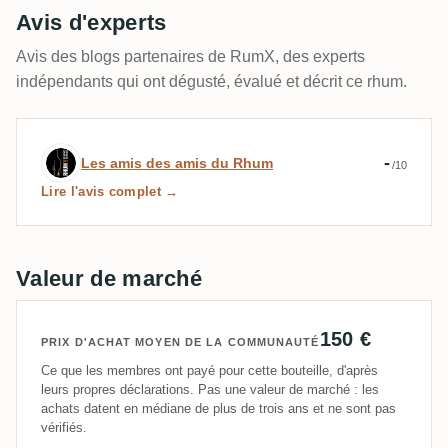
Avis d'experts
Avis des blogs partenaires de RumX, des experts
indépendants qui ont dégusté, évalué et décrit ce rhum.
Avis d’expert par Les amis des amis du
-
Les amis des amis du Rhum
/10
Lire l'avis complet →
Valeur de marché
150 €
PRIX D'ACHAT MOYEN DE LA COMMUNAUTÉ
Ce que les membres ont payé pour cette bouteille, d'après
leurs propres déclarations. Pas une valeur de marché : les
achats datent en médiane de plus de trois ans et ne sont pas
vérifiés.