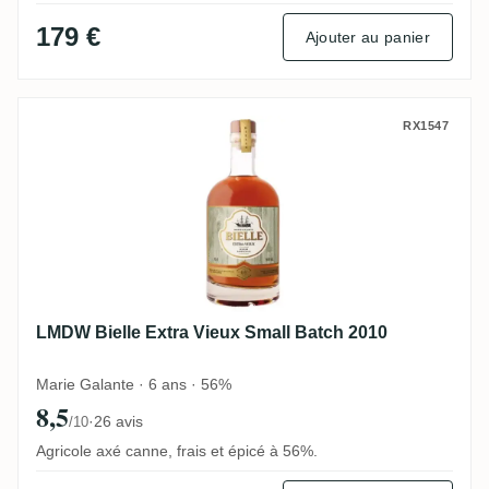
179 €
Ajouter au panier
LMDW Bielle Extra Vieux Small Batch 201
RX1547
LMDW Bielle Extra Vieux Small Batch 2010
Marie Galante · 6 ans · 56%
8,5
·
26 avis
/10
Agricole axé canne, frais et épicé à 56%.