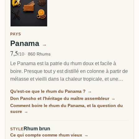
PAYS
Panama
→
7,5
Note moyenne
/10
860 Rhums
Le Panama est la patrie du rhum doux et facile à
boire. Presque tout y est distillé en colonne à partir de
mélasse et vieilli dans la chaleur tropicale, et une
grande partie porte la signature d'un homme, le maître
Qu'est-ce que le rhum du Panama ?
→
assembleur cubain Don Pancho. C'est la porte
Don Pancho et l'héritage du maître assembleur
→
d'entrée accueillante vers le rhum vieilli, souple et
Comment boire le rhum du Panama, et la question du
rond, même si certaines bouteilles tirent vers le sucré.
sucre
→
Rhum brun
STYLE
Ce qui compte comme rhum vieux
→