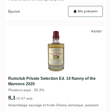
Me prévenir
Épuisé
Rumclub Private Selection Ed. 14 Nanny o
RX7837
Rumclub Private Selection Ed. 14 Nanny of the
Maroons 2020
Plusieurs pays · 65,3%
8,1
·
57 avis
/10
Assemblage sauvage et fruité Ghana-Jamaïque, puissant