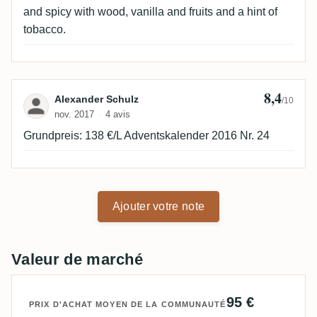
and spicy with wood, vanilla and fruits and a hint of
tobacco.
8,4
Avis de Alexander Schulz
Alexander Schulz
/10
nov. 2017
4 avis
Grundpreis: 138 €/L Adventskalender 2016 Nr. 24
Ajouter votre note
Valeur de marché
95 €
PRIX D'ACHAT MOYEN DE LA COMMUNAUTÉ