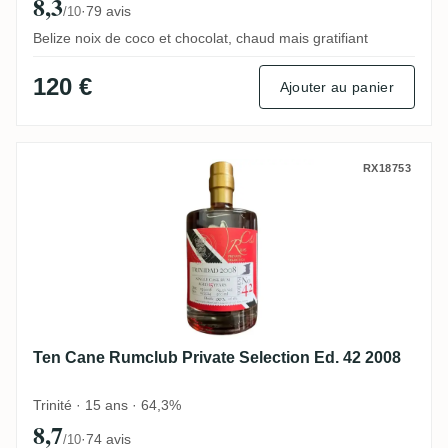
8,3
·
79 avis
/10
Belize noix de coco et chocolat, chaud mais gratifiant
120 €
Ajouter au panier
Ten Cane Rumclub Private Selection Ed. 4
RX18753
Ten Cane Rumclub Private Selection Ed. 42 2008
Trinité · 15 ans · 64,3%
8,7
·
74 avis
/10