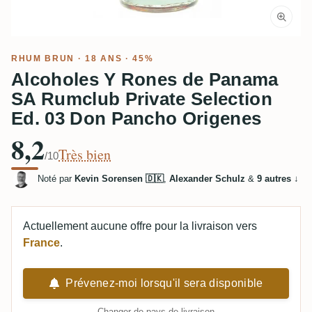
RHUM BRUN
· 18 ANS · 45%
Alcoholes Y Rones de Panama
SA Rumclub Private Selection
Ed. 03 Don Pancho Origenes
8,2
Très bien
/10
Noté par
Kevin Sorensen 🇩🇰
,
Alexander Schulz
&
9 autres
↓
Actuellement aucune offre pour la livraison vers
France
.
Prévenez-moi lorsqu'il sera disponible
Changer de pays de livraison