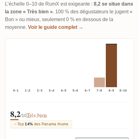
L’échelle 0–10 de RumX est exigeante :
8,2 se situe dans
la zone « Très bien »
. 100 % des dégustateurs le jugent «
Bon » ou mieux, seulement 0 % en dessous de la
moyenne.
Voir le guide complet →
0–1
1–2
2–3
3–4
4–5
5–6
6–7
7–8
8–9
9–10
8,2
Très bien
/10
Top
14%
des Panama rhums