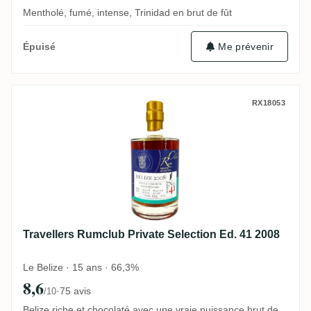
Mentholé, fumé, intense, Trinidad en brut de fût
Me prévenir
Épuisé
Travellers Rumclub Private Selection Ed. 
RX18053
Travellers Rumclub Private Selection Ed. 41 2008
Le Belize · 15 ans · 66,3%
8,6
·
75 avis
/10
Belize riche et chocolaté avec une vraie puissance brut de