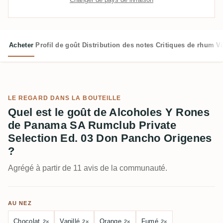
Acheter
Profil de goût
Distribution des notes
Critiques de rhum
V
LE REGARD DANS LA BOUTEILLE
Quel est le goût de Alcoholes Y Rones
de Panama SA Rumclub Private
Selection Ed. 03 Don Pancho Origenes
?
Agrégé à partir de 11 avis de la communauté.
AU NEZ
Chocolat
Vanillé
Orange
Fumé
2×
2×
2×
2×