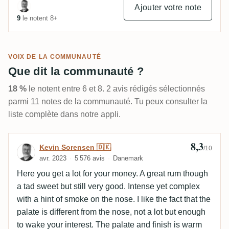
Ajouter votre note
9
le notent 8+
VOIX DE LA COMMUNAUTÉ
Que dit la communauté ?
18 %
le notent entre 6 et 8. 2 avis rédigés sélectionnés
parmi 11 notes de la communauté. Tu peux consulter la
liste complète dans notre appli.
8,3
Avis de Kevin Sorensen 🇩🇰
Kevin Sorensen 🇩🇰
/10
avr. 2023
5 576 avis
Danemark
Here you get a lot for your money. A great rum though
a tad sweet but still very good. Intense yet complex
with a hint of smoke on the nose. I like the fact that the
palate is different from the nose, not a lot but enough
to wake your interest. The palate and finish is warm