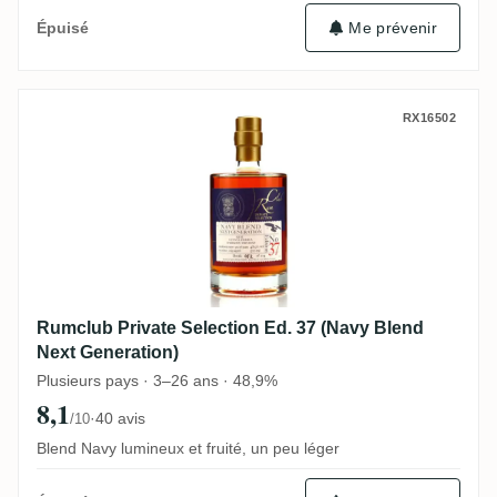
Me prévenir
Épuisé
Rumclub Private Selection Ed. 37 (Navy B
RX16502
Rumclub Private Selection Ed. 37 (Navy Blend
Next Generation)
Plusieurs pays · 3–26 ans · 48,9%
8,1
·
40 avis
/10
Blend Navy lumineux et fruité, un peu léger