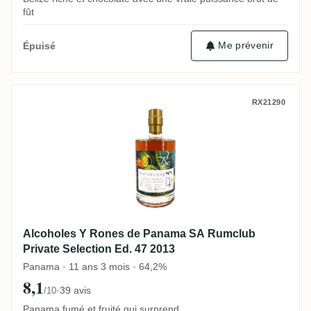
fût
Me prévenir
Épuisé
Alcoholes Y Rones de Panama SA Rumclub 
RX21290
Alcoholes Y Rones de Panama SA Rumclub
Private Selection Ed. 47 2013
Panama · 11 ans 3 mois · 64,2%
8,1
·
39 avis
/10
Panama fumé et fruité qui surprend