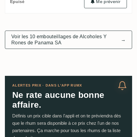
Me prévenir
Épuisé
Voir les 10 embouteillages de Alcoholes Y
→
Rones de Panama SA
ALERTES PRIX · DANS L’APP RUMX
Ne rate aucune bonne
affaire.
Définis un prix cible dans l'appli et on te préviendra dès
que le rhum sera disponible à ce prix chez l'un de nos
partenaires. Ça marche pour tous les rhums de ta liste