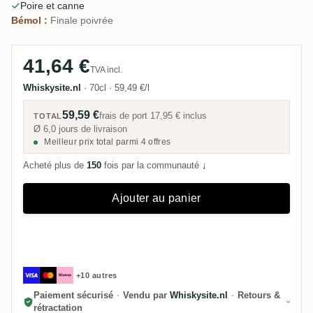
Poire et canne
facile que le degré ne le laisse penser.
Bémol :
Finale poivrée
41,64 €
TVA incl.
Whiskysite.nl
·
70cl
·
59,49 €/l
59,59 €
frais de port
17,95 €
inclus
TOTAL
Ø 6,0 jours de livraison
Meilleur prix total parmi 4 offres
Acheté plus de
150
fois par la communauté
↓
Ajouter au panier
+10 autres
Paiement sécurisé
·
Vendu par
Whiskysite.nl
·
Retours &
rétractation