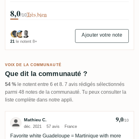
8,0
Très bien
/10
Ajouter votre note
21
le notent 8+
VOIX DE LA COMMUNAUTÉ
Que dit la communauté ?
54 %
le notent entre 6 et 8. 7 avis rédigés sélectionnés
parmi 48 notes de la communauté. Tu peux consulter la
liste complète dans notre appli.
9,0
Avis de Mathieu C.
Mathieu C.
/10
déc. 2021
57 avis
France
Favorite white Guadeloupe = Martinique with more