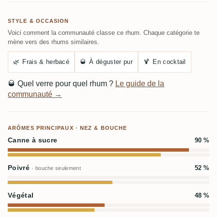
STYLE & OCCASION
Voici comment la communauté classe ce rhum. Chaque catégorie te
mène vers des rhums similaires.
🌿
Frais & herbacé
🥃
À déguster pur
🍹
En cocktail
🥃
Quel verre pour quel rhum ?
Le guide de la
communauté →
ARÔMES PRINCIPAUX · NEZ & BOUCHE
Canne à sucre
90 %
Poivré
52 %
· bouche seulement
Végétal
48 %