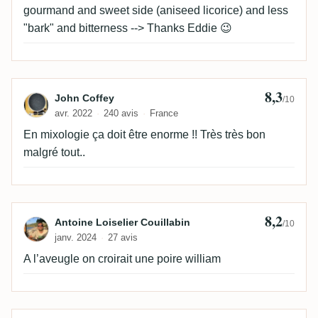
gourmand and sweet side (aniseed licorice) and less
"bark" and bitterness --> Thanks Eddie 😉
8,3
Avis de John Coffey
John Coffey
/10
avr. 2022
240 avis
France
En mixologie ça doit être enorme !! Très très bon
malgré tout..
8,2
Avis de Antoine Loiselier Couillabin
Antoine Loiselier Couillabin
/10
janv. 2024
27 avis
A l’aveugle on croirait une poire william