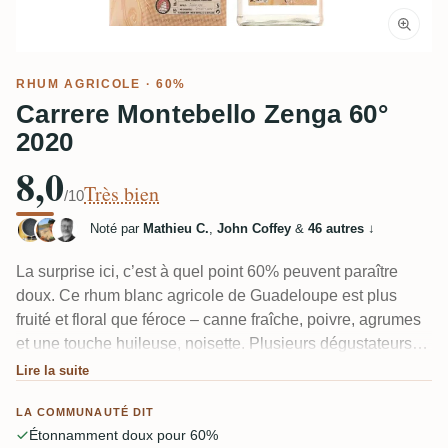
RHUM AGRICOLE
· 60%
Carrere Montebello Zenga 60°
2020
8,0
Très bien
/10
Noté par
Mathieu C.
,
John Coffey
&
46 autres
↓
La surprise ici, c’est à quel point 60% peuvent paraître
doux. Ce rhum blanc agricole de Guadeloupe est plus
fruité et floral que féroce – canne fraîche, poivre, agrumes
et une touche huileuse, noisette. Plusieurs dégustateurs
jurent qu’il goûte comme une eau-de-vie de poire Williams
Lire la suite
ou de prune, et quelques-uns le comparent directement
LA COMMUNAUTÉ DIT
aux blancs de Martinique avec une touche plus douce,
Étonnamment doux pour 60%
plus confite, et légèrement réglissée. Frais, épicé, et plus