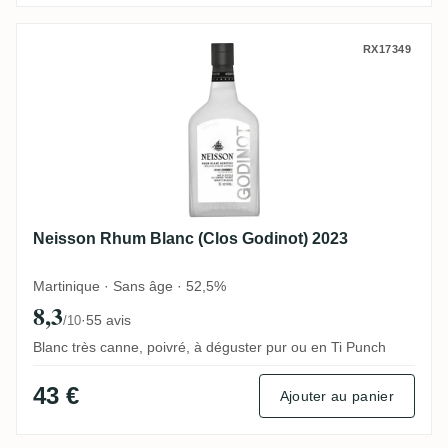
Neisson Rhum Blanc (Clos Godinot) 2023
RX17349
Neisson Rhum Blanc (Clos Godinot) 2023
Martinique · Sans âge · 52,5%
8,3
·
55 avis
/10
Blanc très canne, poivré, à déguster pur ou en Ti Punch
43 €
Ajouter au panier