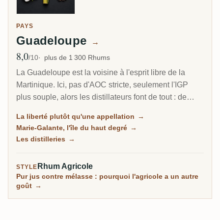
PAYS
Guadeloupe
→
8,0
Note moyenne
/10
plus de 1 300 Rhums
La Guadeloupe est la voisine à l'esprit libre de la
Martinique. Ici, pas d'AOC stricte, seulement l'IGP
plus souple, alors les distillateurs font de tout : de
l'agricole herbacé au jus de canne, du traditionnel à la
La liberté plutôt qu'une appellation
→
mélasse plus riche, et sur la petite île de Marie-
Marie-Galante, l'île du haut degré
→
Galante, certains des rhums les plus puissants des
Les distilleries
→
Caraïbes.
Rhum Agricole
STYLE
Pur jus contre mélasse : pourquoi l'agricole a un autre
goût
→