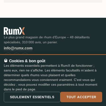
Le plus grand magasin de rhum d'Europe – 48 détaillants
spécialisés, 310 000 avis, un panier.
info@rumx.com
🥃 Cookies & bon goût
Les éléments essentiels permettent à RumX de fonctionner ;
sans eux, rien ne s'affiche. Les éléments facultatifs m'aident à
SHOP
SAVOIR
déterminer quels rhums vous plaisent et quelles
Rhums
C'est quoi le rhum ?
recommandations vous conviennent vraiment. C'est vous qui
Bestseller
FAQ et glossaire
décidez ; vous pouvez modifier ces paramètres à tout moment
Les meilleurs rhums
Avis d'experts
dans le pied de page.
Enchères
Tous les articles de blog
SEULEMENT ESSENTIELS
TOUT ACCEPTER
RumX Awards
Pays du rhum
Merch
Distilleries