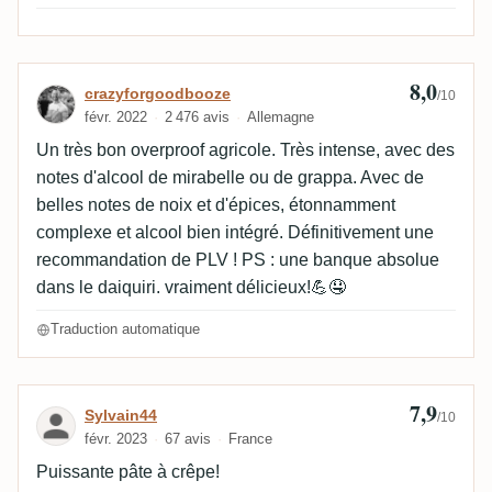
8,0
Avis de crazyforgoodbooze
crazyforgoodbooze
/10
févr. 2022
2 476 avis
Allemagne
Un très bon overproof agricole. Très intense, avec des
notes d'alcool de mirabelle ou de grappa. Avec de
belles notes de noix et d'épices, étonnamment
complexe et alcool bien intégré. Définitivement une
recommandation de PLV ! PS : une banque absolue
dans le daiquiri. vraiment délicieux!💪🤤
Traduction automatique
7,9
Avis de Sylvain44
Sylvain44
/10
févr. 2023
67 avis
France
Puissante pâte à crêpe!