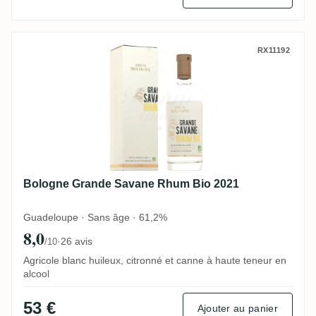
Bologne Grande Savane Rhum Bio 2021
RX11192
Bologne Grande Savane Rhum Bio 2021
Guadeloupe · Sans âge · 61,2%
8,0
·
26 avis
/10
Agricole blanc huileux, citronné et canne à haute teneur en
alcool
53 €
Ajouter au panier