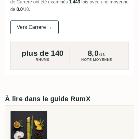
de Carrere ont été examinés
1 443
fois avec une moyenne
de
8.0
/10.
Vers Carrere →
plus de 140
8,0
/10
RHUMS
NOTE MOYENNE
À lire dans le guide RumX