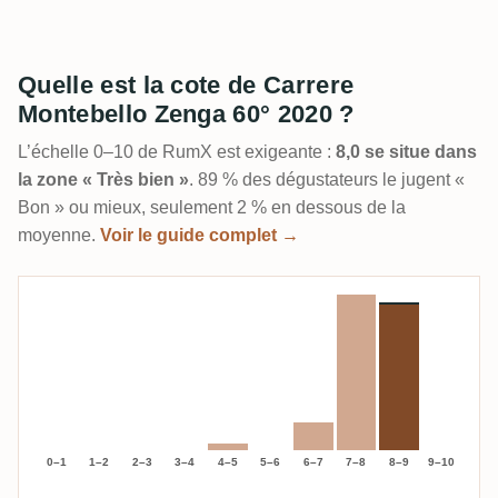
Quelle est la cote de Carrere
Montebello Zenga 60° 2020 ?
L’échelle 0–10 de RumX est exigeante :
8,0 se situe dans
la zone « Très bien »
. 89 % des dégustateurs le jugent «
Bon » ou mieux, seulement 2 % en dessous de la
moyenne.
Voir le guide complet →
0–1
1–2
2–3
3–4
4–5
5–6
6–7
7–8
8–9
9–10