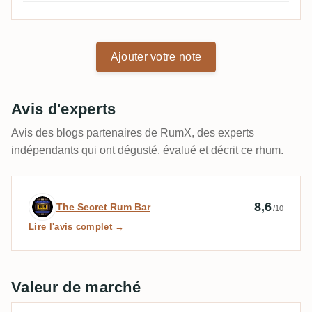
Ajouter votre note
Avis d'experts
Avis des blogs partenaires de RumX, des experts
indépendants qui ont dégusté, évalué et décrit ce rhum.
Avis d’expert par The Secret Rum Bar
8,6
The Secret Rum Bar
/10
Lire l'avis complet →
Valeur de marché