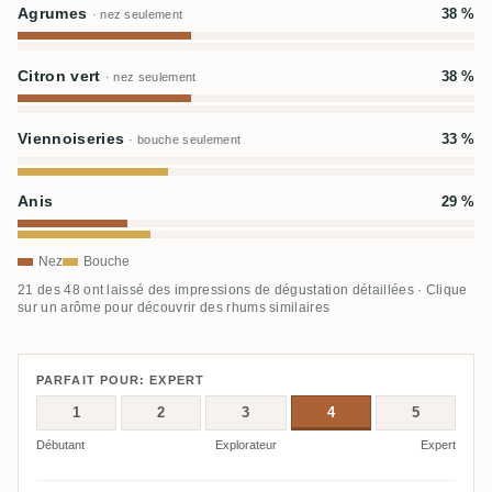
Agrumes
38 %
· nez seulement
Citron vert
38 %
· nez seulement
Viennoiseries
33 %
· bouche seulement
Anis
29 %
Nez
Bouche
21 des 48 ont laissé des impressions de dégustation détaillées · Clique
sur un arôme pour découvrir des rhums similaires
PARFAIT POUR: EXPERT
1
2
3
4
5
Débutant
Explorateur
Expert