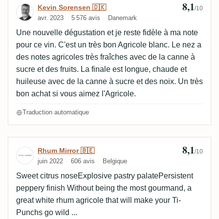
8,1
Avis de Kevin Sorensen 🇩🇰
Kevin Sorensen 🇩🇰
/10
avr. 2023
5 576 avis
Danemark
Une nouvelle dégustation et je reste fidèle à ma note
pour ce vin. C'est un très bon Agricole blanc. Le nez a
des notes agricoles très fraîches avec de la canne à
sucre et des fruits. La finale est longue, chaude et
huileuse avec de la canne à sucre et des noix. Un très
bon achat si vous aimez l'Agricole.
Traduction automatique
8,1
Avis de Rhum Mirror 🇧🇪
Rhum Mirror 🇧🇪
/10
juin 2022
606 avis
Belgique
Sweet citrus noseExplosive pastry palatePersistent
peppery finish Without being the most gourmand, a
great white rhum agricole that will make your Ti-
Punchs go wild ...