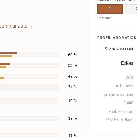
PARFAIT POUR: AC
1
Débutant
a communauté →
PROFIL AROMATIQU
Sucré & dessert
60 %
Épices
53 %
47 %
Bois
Fruits secs
34 %
Torréfié & sombre
19 %
Fruité
Funk & esters
17 %
Végétal & floral
17 %