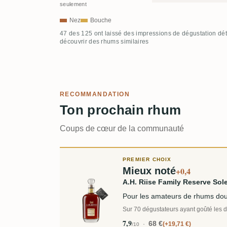
seulement
Nez
Bouche
47 des 125 ont laissé des impressions de dégustation dét
découvrir des rhums similaires
RECOMMANDATION
Ton prochain rhum
Coups de cœur de la communauté
PREMIER CHOIX
Mieux noté
+0,4
A.H. Riise Family Reserve So
Pour les amateurs de rhums doux
Sur 70 dégustateurs ayant goûté les de
7,9
68 €
+19,71 €
/10