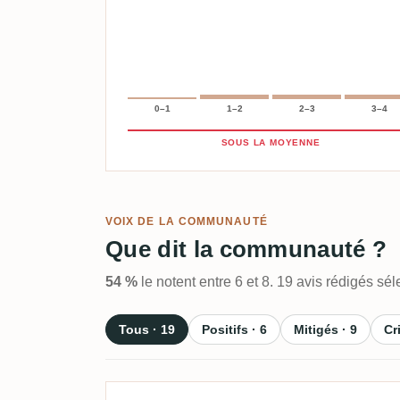
0–1
1–2
2–3
3–4
SOUS LA MOYENNE
VOIX DE LA COMMUNAUTÉ
Que dit la communauté ?
54 %
le notent entre 6 et 8. 19 avis rédigés s
Tous · 19
Positifs · 6
Mitigés · 9
Cr