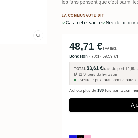
les fans pensent que c'est parmi le
LA COMMUNAUTÉ DIT
Caramel et vanille
Nez de popcorn
48,71 €
TVA incl.
Bondston
·
70cl
·
69,59 €/l
63,61 €
frais de port
14,90 
TOTAL
Ø 11,9 jours de livraison
Meilleur prix total parmi 3 offres
Acheté plus de
180
fois par la comm
Ajo