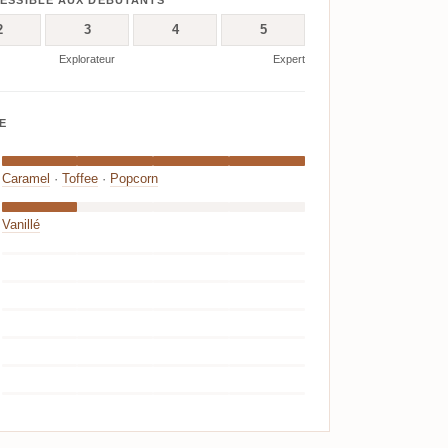
CESSIBLE AUX DÉBUTANTS
2
3
4
5
Explorateur
Expert
E
Caramel
·
Toffee
·
Popcorn
Vanillé