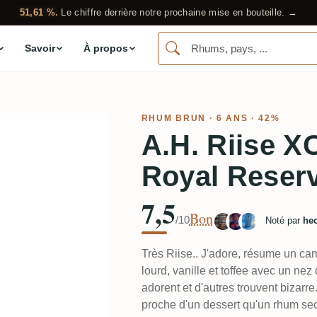
51,61 %.
Le chiffre derrière notre prochaine mise en bouteille. →
Savoir
À propos
RHUM BRUN
· 6 ANS · 42%
A.H. Riise 
Royal Reser
7,5
Bon
/10
Noté par
he
Très Riise.. J'adore, résume un cam
lourd, vanille et toffee avec un nez
adorent et d'autres trouvent bizarre.
proche d'un dessert qu'un rhum sec d