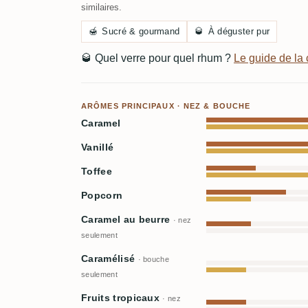
similaires.
🍯
Sucré & gourmand
🥃
À déguster pur
🥃
Quel verre pour quel rhum ?
Le guide de l
ARÔMES PRINCIPAUX · NEZ & BOUCHE
Caramel
Vanillé
Toffee
Popcorn
Caramel au beurre
· nez
seulement
Caramélisé
· bouche
seulement
Fruits tropicaux
· nez