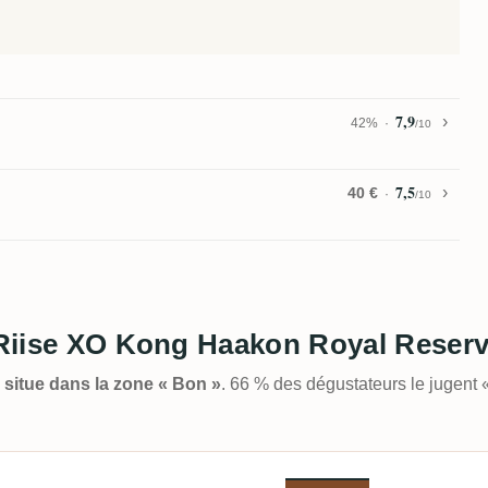
7,9
42%
/10
7,5
40 €
/10
. Riise XO Kong Haakon Royal Reser
e situe dans la zone « Bon »
. 66 % des dégustateurs le jugent