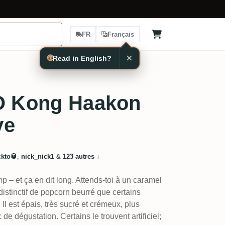
FR
Français
×
🌐
Read in English?
XO Kong Haakon
ve
ckto🥃
,
nick_nick1
&
123 autres
↓
p – et ça en dit long. Attends-toi à un caramel
 distinctif de popcorn beurré que certains
 Il est épais, très sucré et crémeux, plus
e dégustation. Certains le trouvent artificiel;