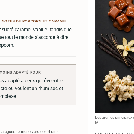
X NOTES DE POPCORN ET CARAMEL
t sucré caramel-vanille, tandis que
sque tout le monde s'accorde à dire
opcorn.
MOINS ADAPTÉ POUR
s adapté à ceux qui évitent le
cre ou veulent un rhum sec et
omplexe
Les arômes principaux 
IA
atégorie te mène vers des rhums