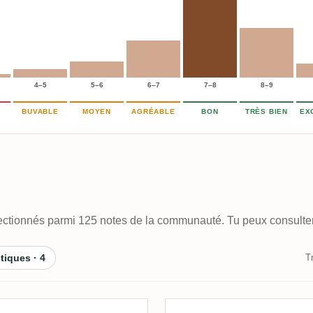
4–5
5–6
6–7
7–8
8–9
BUVABLE
MOYEN
AGRÉABLE
BON
TRÈS BIEN
EX
électionnés parmi 125 notes de la communauté. Tu peux consulter 
itiques · 4
Tr