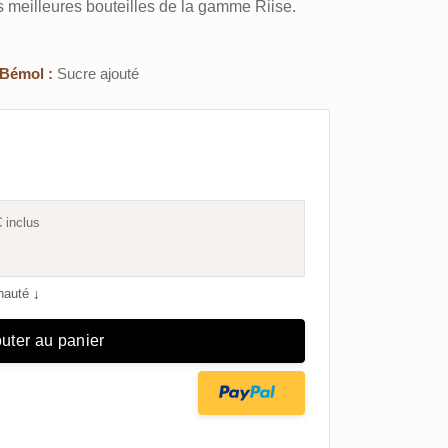
s meilleures bouteilles de la gamme Riise.
Bémol :
Sucre ajouté
€
inclus
unauté
↓
uter au panier