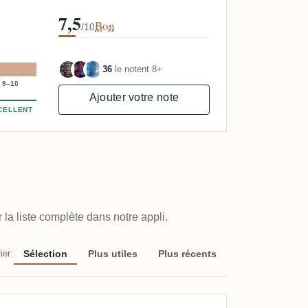
7,5
Bon
/10
36
le notent 8+
9–10
Ajouter votre note
CELLENT
la liste complète dans notre appli.
ier:
Sélection
Plus utiles
Plus récents