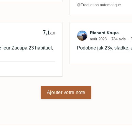
Traduction automatique
7,1
🇰
Avis de Richard
Richard Krupa
/10
août 2023
784 avis
e leur Zacapa 23 habituel,
Podobne jak 23y, sladke, 
Ajouter votre note