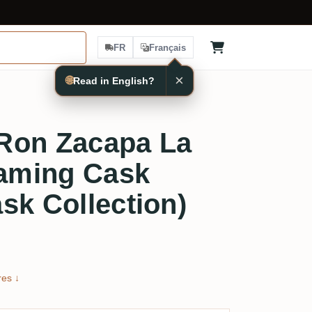
FR
Français
×
🌐
Read in English?
Ron Zacapa La
aming Cask
sk Collection)
es ↓