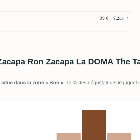
7,2
39 €
/10
n Zacapa Ron Zacapa La DOMA The T
e situe dans la zone « Bon »
. 73 % des dégustateurs le jugent