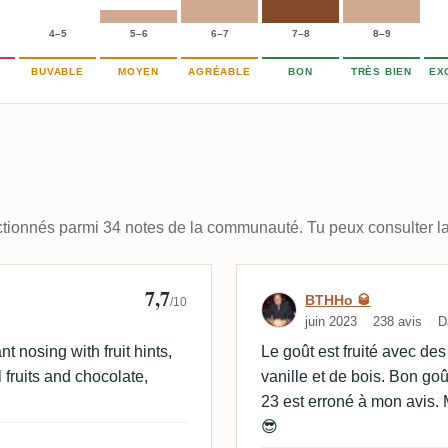
4–5
5–6
6–7
7–8
8–9
BUVABLE
MOYEN
AGRÉABLE
BON
TRÈS BIEN
EX
lectionnés parmi 34 notes de la communauté. Tu peux consulter la
7,7
Avis de BTHHo 
BTHHo 🥃
/10
juin 2023
238 avis
D
t nosing with fruit hints,
Le goût est fruité avec de
l fruits and chocolate,
vanille et de bois. Bon go
23 est erroné à mon avis.
😎