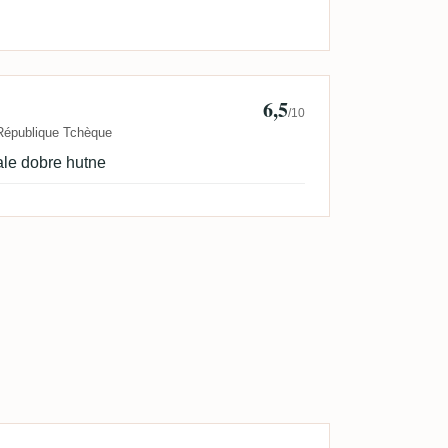
6,5
 Krupa
/10
République Tchèque
ale dobre hutne