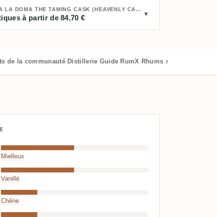
ACHETER RON ZACAPA RON ZACAPA LA DOMA THE TAMING CASK (HEAVENLY CASK COLLECTION) 2020 :
iques à partir de 84,70 €
ts de la communauté
Distillerie
Guide RumX
Rhums similaires
E
Mielleux
Vanillé
Chêne