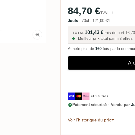
84,70 €
TVA incl.
Juuls
·
70cl
·
121,00 €/l
101,43 €
frais de port
16,73
TOTAL
Meilleur prix total parmi 3 offres
Acheté plus de
160
fois par la comm
Ajo
+10 autres
Paiement sécurisé
·
Vendu par
J
Voir l'historique du prix