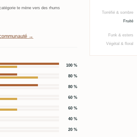
atégorie te mène vers des rhums
Torréfié & sombre
Fruité
Funk & esters
a communauté →
Végétal & floral
100 %
80 %
80 %
60 %
60 %
40 %
20 %