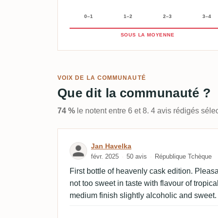
0–1
1–2
2–3
3–4
SOUS LA MOYENNE
VOIX DE LA COMMUNAUTÉ
Que dit la communauté ?
74 %
le notent entre 6 et 8. 4 avis rédigés sé
Avis de Jan Havelka
Jan Havelka
févr. 2025
50 avis
République Tchèque
First bottle of heavenly cask edition. Pleasan
not too sweet in taste with flavour of tropica
medium finish slightly alcoholic and sweet.