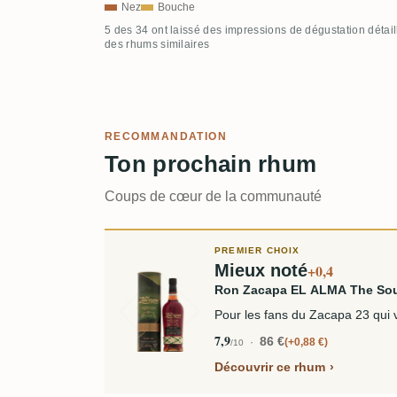
Nez
Bouche
5 des 34 ont laissé des impressions de dégustation détai
des rhums similaires
RECOMMANDATION
Ton prochain rhum
Coups de cœur de la communauté
PREMIER CHOIX
Mieux noté
+0,4
Ron Zacapa EL ALMA The Soul
Pour les fans du Zacapa 23 qui 
7,9
86 €
+0,88 €
/10
Découvrir ce rhum