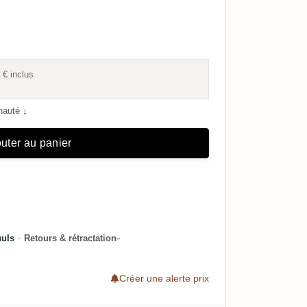
 €
inclus
unauté
↓
uter au panier
uuls
·
Retours & rétractation
Créer une alerte prix