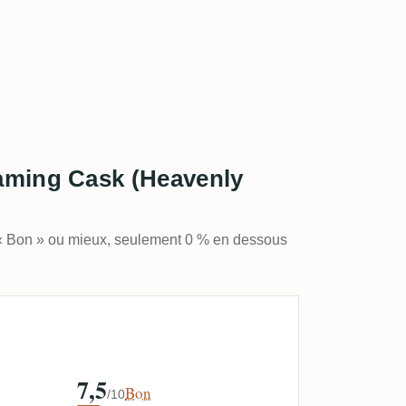
aming Cask (Heavenly
 « Bon » ou mieux, seulement 0 % en dessous
7,5
Bon
/10