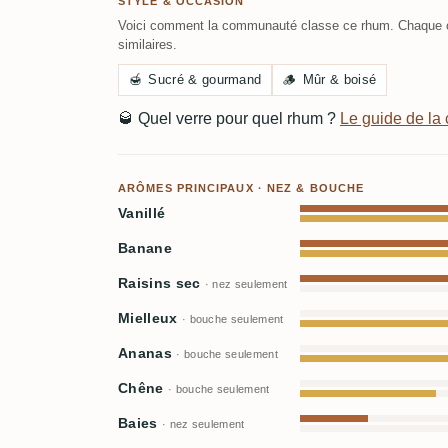
STYLE & OCCASION
Voici comment la communauté classe ce rhum. Chaque c
similaires.
🍯
Sucré & gourmand
🪵
Mûr & boisé
🥃
Quel verre pour quel rhum ?
Le guide de l
ARÔMES PRINCIPAUX · NEZ & BOUCHE
Vanillé
Banane
Raisins sec
· nez seulement
Mielleux
· bouche seulement
Ananas
· bouche seulement
Chêne
· bouche seulement
Baies
· nez seulement