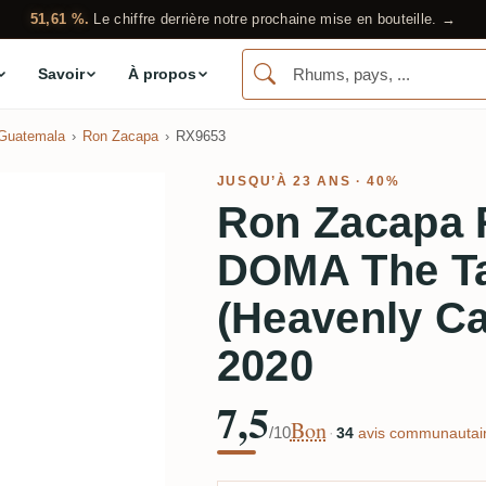
51,61 %.
Le chiffre derrière notre prochaine mise en bouteille. →
Savoir
À propos
 Guatemala
Ron Zacapa
RX9653
JUSQU’À 23 ANS · 40%
Ron Zacapa 
DOMA The T
(Heavenly Ca
2020
7,5
Bon
/10
·
34
avis communautair