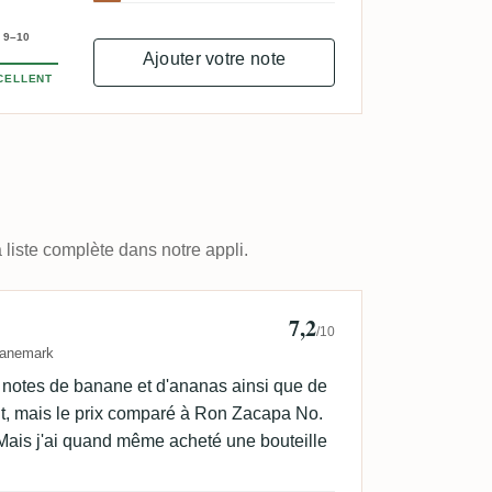
9–10
Ajouter votre note
CELLENT
 liste complète dans notre appli.
7,2
🥃
/10
anemark
s notes de banane et d'ananas ainsi que de
ût, mais le prix comparé à Ron Zacapa No.
 Mais j'ai quand même acheté une bouteille