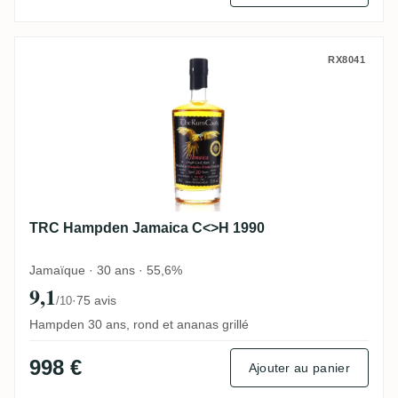
TRC Hampden Jamaica C<>H 1990
RX8041
TRC Hampden Jamaica C<>H 1990
Jamaïque · 30 ans · 55,6%
9,1
·
75 avis
/10
Hampden 30 ans, rond et ananas grillé
998 €
Ajouter au panier