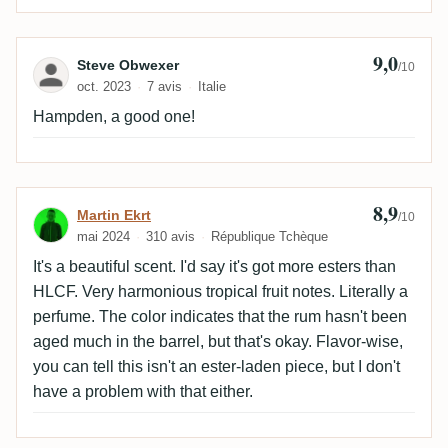
9,0
Avis de Steve Obwexer
Steve Obwexer
/10
oct. 2023
7 avis
Italie
Hampden, a good one!
8,9
Avis de Martin Ekrt
Martin Ekrt
/10
mai 2024
310 avis
République Tchèque
It's a beautiful scent. I'd say it's got more esters than
HLCF. Very harmonious tropical fruit notes. Literally a
perfume. The color indicates that the rum hasn't been
aged much in the barrel, but that's okay. Flavor-wise,
you can tell this isn't an ester-laden piece, but I don't
have a problem with that either.