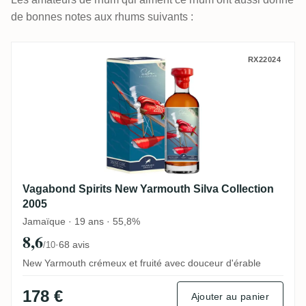
de bonnes notes aux rhums suivants :
Vagabond Spirits New Yarmouth Silva Coll
RX22024
Vagabond Spirits New Yarmouth Silva Collection
2005
Jamaïque · 19 ans · 55,8%
8,6
·
68 avis
/10
New Yarmouth crémeux et fruité avec douceur d'érable
178 €
Ajouter au panier