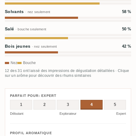
Solvants
58 %
· nez seulement
Salé
50 %
· bouche seulement
Bois jeunes
42 %
· nez seulement
Nez
Bouche
12 des 31 ont laissé des impressions de dégustation détaillées · Clique
sur un arôme pour découvrir des rhums similaires
PARFAIT POUR: EXPERT
1
2
3
4
5
Débutant
Explorateur
Expert
PROFIL AROMATIQUE