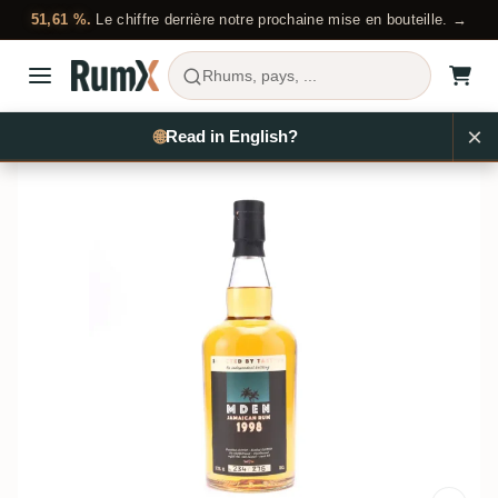
51,61 %.
Le chiffre derrière notre prochaine mise en bouteille. →
Rhums, pays, ...
Acheter du rhum
Jamaïque
Hampden
RX9950
🌐
EN