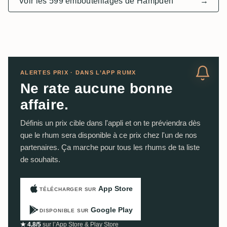
Voir les 599 embouteillages de Hampden
→
ALERTES PRIX · DANS L’APP RUMX
Ne rate aucune bonne
affaire.
Définis un prix cible dans l'appli et on te préviendra dès
que le rhum sera disponible à ce prix chez l'un de nos
partenaires. Ça marche pour tous les rhums de ta liste
de souhaits.
App Store
TÉLÉCHARGER SUR
Google Play
DISPONIBLE SUR
★ 4,8/5
sur l’App Store & Play Store