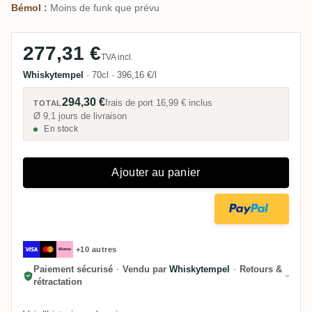
Bémol :
Moins de funk que prévu
277,31 €
TVA incl.
Whiskytempel
·
70cl
·
396,16 €/l
294,30 €
frais de port
16,99 €
inclus
TOTAL
Ø 9,1 jours de livraison
En stock
Ajouter au panier
+10 autres
Paiement sécurisé
·
Vendu par
Whiskytempel
·
Retours &
rétractation