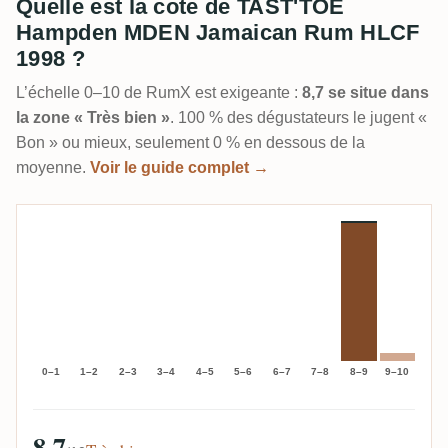
Quelle est la cote de TAST'TOE
Hampden MDEN Jamaican Rum HLCF
1998 ?
L’échelle 0–10 de RumX est exigeante :
8,7 se situe dans
la zone « Très bien »
. 100 % des dégustateurs le jugent «
Bon » ou mieux, seulement 0 % en dessous de la
moyenne.
Voir le guide complet →
0–1
1–2
2–3
3–4
4–5
5–6
6–7
7–8
8–9
9–10
8,7