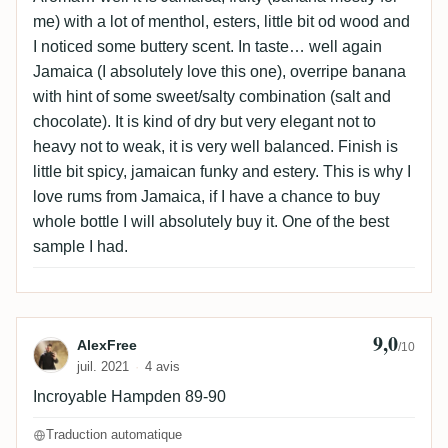
me) with a lot of menthol, esters, little bit od wood and
I noticed some buttery scent. In taste… well again
Jamaica (I absolutely love this one), overripe banana
with hint of some sweet/salty combination (salt and
chocolate). It is kind of dry but very elegant not to
heavy not to weak, it is very well balanced. Finish is
little bit spicy, jamaican funky and estery. This is why I
love rums from Jamaica, if I have a chance to buy
whole bottle I will absolutely buy it. One of the best
sample I had.
9,0
Avis de AlexFree
AlexFree
/10
juil. 2021
4 avis
Incroyable Hampden 89-90
Traduction automatique