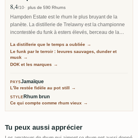
8,4
Note moyenne
/10
plus de 590 Rhums
Hampden Estate est le rhum le plus bruyant de la
planète. La distillerie de Trelawny est la championne
incontestée du funk à esters élevés, berceau de la
marque DOK qui pousse les esters jusqu'au plafond
La distillerie que le temps a oubliée
→
légal, et de loin la distillerie la plus notée sur RumX.
Le funk par le terroir : levures sauvages, dunder et
Familiale et 100 pour cent batch, elle n'a presque pas
muck
→
changé en un siècle, murs couverts de moisissures
DOK et les marques
→
compris.
Jamaïque
PAYS
L'île restée fidèle au pot still
→
Rhum brun
STYLE
Ce qui compte comme rhum vieux
→
Tu peux aussi apprécier
Les amateurs de rhum qui aiment ce rhum ont aussi donné