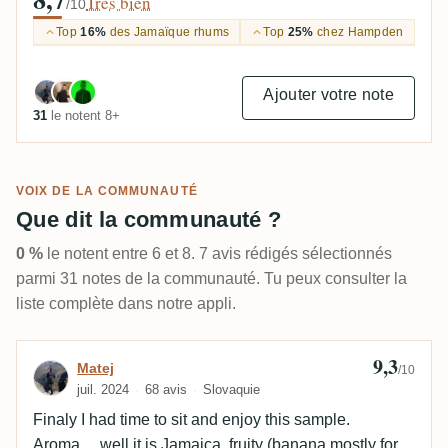
Très bien
/10
Top
16%
des Jamaïque rhums
Top
25%
chez Hampden
Ajouter votre note
31
le notent 8+
VOIX DE LA COMMUNAUTÉ
Que dit la communauté ?
0 %
le notent entre 6 et 8. 7 avis rédigés sélectionnés
parmi 31 notes de la communauté. Tu peux consulter la
liste complète dans notre appli.
9,3
Avis de Matej
Matej
/10
juil. 2024
68 avis
Slovaquie
Finaly I had time to sit and enjoy this sample.
Aroma… well it is Jamaica, fruity (banana mostly for