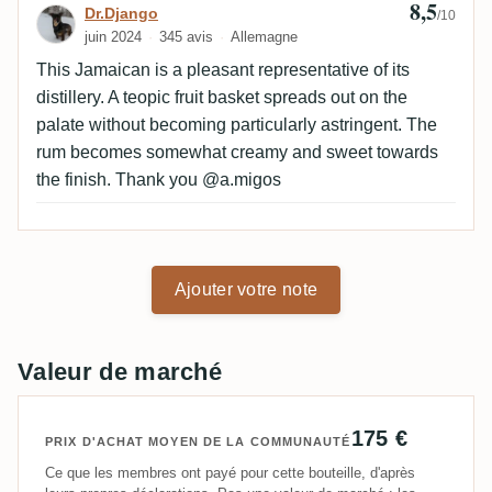
8,5
Avis de Dr.Django
Dr.Django
/10
juin 2024
345 avis
Allemagne
This Jamaican is a pleasant representative of its
distillery. A teopic fruit basket spreads out on the
palate without becoming particularly astringent. The
rum becomes somewhat creamy and sweet towards
the finish. Thank you @a.migos
Ajouter votre note
Valeur de marché
175 €
PRIX D'ACHAT MOYEN DE LA COMMUNAUTÉ
Ce que les membres ont payé pour cette bouteille, d'après