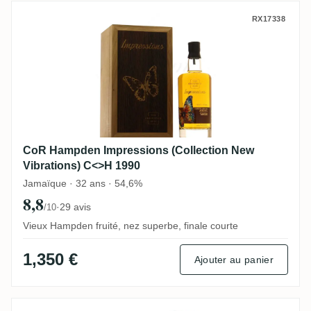
CoR Hampden Impressions (Collection Ne
RX17338
CoR Hampden Impressions (Collection New
Vibrations) C<>H 1990
Jamaïque · 32 ans · 54,6%
8,8
·
29 avis
/10
Vieux Hampden fruité, nez superbe, finale courte
1,350 €
Ajouter au panier