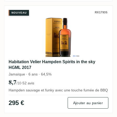
Habitation Velier Hampden Spirits in the
RX17935
NOUVEAU
Habitation Velier Hampden Spirits in the sky
HGML 2017
Jamaïque · 6 ans · 64,5%
8,7
·
52 avis
/10
Hampden sauvage et funky avec une touche fumée de BBQ
295 €
Ajouter au panier