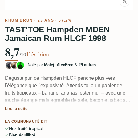
RHUM BRUN
· 23 ANS · 57,2%
TAST'TOE Hampden MDEN
Jamaican Rum HLCF 1998
8,7
Très bien
/10
Noté par
Matej
,
AlexFree
&
29 autres
↓
Dégusté pur, ce Hampden HLCF penche plus vers
l'élégance que l'explosivité. Attends-toi à un panier de
fruits tropicaux – banane, ananas, ester mûr – avec une
touche étrange mais agréable de salé, bacon et tabac à
pipe en dessous. Il est assez sec et légèrement amer en
Lire la suite
bouche. Plusieurs dégustateurs notent qu'il est moins
LA COMMUNAUTÉ DIT
funky que ce qu'ils attendaient pour un HLCF, mais bien
Nez fruité tropical
équilibré et facile à continuer à déguster.
Bien équilibré