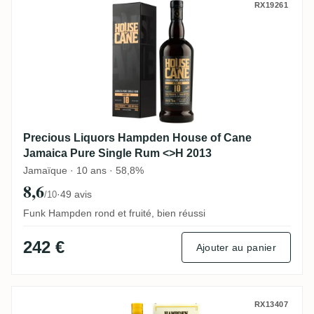
Precious Liquors Hampden House of Cane
RX19261
Precious Liquors Hampden House of Cane
Jamaica Pure Single Rum <>H 2013
Jamaïque · 10 ans · 58,8%
8,6
·
49 avis
/10
Funk Hampden rond et fruité, bien réussi
242 €
Ajouter au panier
Habitation Velier Hampden Celebrating L
RX13407