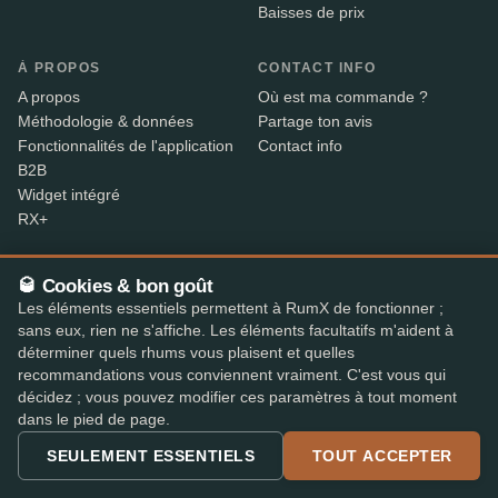
Baisses de prix
À PROPOS
CONTACT INFO
A propos
Où est ma commande ?
Méthodologie & données
Partage ton avis
Fonctionnalités de l'application
Contact info
B2B
Widget intégré
RX+
🥃 Cookies & bon goût
Alcool vendu uniquement aux personnes âgées de 18 ans
18+
Les éléments essentiels permettent à RumX de fonctionner ;
et plus. Expédition avec vérification d’âge par nos
sans eux, rien ne s'affiche. Les éléments facultatifs m'aident à
partenaires – le livreur contrôle la pièce d’identité à la
déterminer quels rhums vous plaisent et quelles
livraison.
recommandations vous conviennent vraiment. C'est vous qui
décidez ; vous pouvez modifier ces paramètres à tout moment
dans le pied de page.
PAIEMENT SÉCURISÉ
+7
SEULEMENT ESSENTIELS
TOUT ACCEPTER
Les moyens de paiement disponibles peuvent varier selon la boutique.