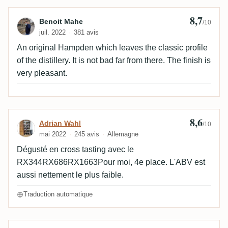
8,7
Avis de Benoit Mahe
Benoit Mahe
/10
juil. 2022
381 avis
An original Hampden which leaves the classic profile
of the distillery. It is not bad far from there. The finish is
very pleasant.
8,6
Avis de Adrian Wahl
Adrian Wahl
/10
mai 2022
245 avis
Allemagne
Dégusté en cross tasting avec le
RX344RX686RX1663Pour moi, 4e place. L'ABV est
aussi nettement le plus faible.
Traduction automatique