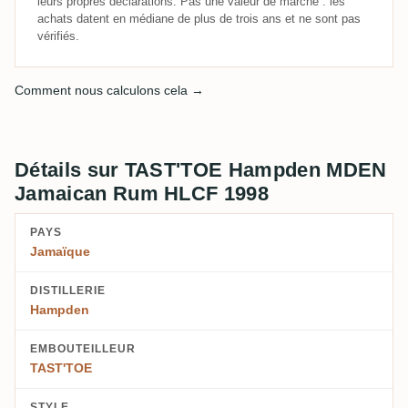
leurs propres déclarations. Pas une valeur de marché : les
achats datent en médiane de plus de trois ans et ne sont pas
vérifiés.
Comment nous calculons cela →
Détails sur TAST'TOE Hampden MDEN
Jamaican Rum HLCF 1998
PAYS
Jamaïque
DISTILLERIE
Hampden
EMBOUTEILLEUR
TAST'TOE
STYLE