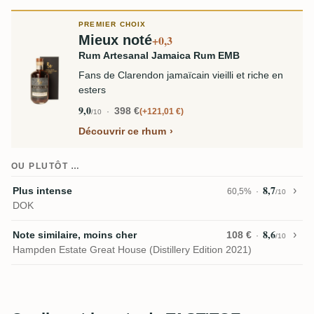
PREMIER CHOIX
Mieux noté
+0,3
Rum Artesanal Jamaica Rum EMB
Fans de Clarendon jamaïcain vieilli et riche en
esters
9,0
398 €
+121,01 €
/10
Découvrir ce rhum
OU PLUTÔT …
8,7
Plus intense
60,5%
/10
DOK
8,6
Note similaire, moins cher
108 €
/10
Hampden Estate Great House (Distillery Edition 2021)